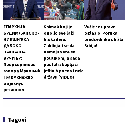
ЕПАРХИЈА
Snimak koji je
Vučić se upravo
БУДИМЉАНСКО-
ogolio sve laži
oglasio: Poruka
НИКШИЋКА
blokadera:
predsednika obišla
ДУБОКО
Zaklinjali se da
Srbiju!
ЗАХВАЛНА
nemaju veze sa
ВУЧИЋУ:
politikom, a sada
Председников
postali skupljači
говор у Мркоњић
jeftinih poena i ruše
Граду снажно
državu (VIDEO)
одјекнуо
регионом
Tagovi