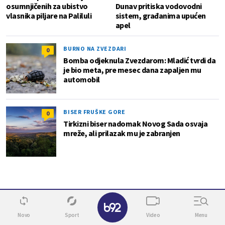
osumnjičenih za ubistvo
Dunav pritiska vodovodni
vlasnika piljare na Paliluli
sistem, građanima upućen
apel
BURNO NA ZVEZDARI
0
Bomba odjeknula Zvezdarom: Mladić tvrdi da
je bio meta, pre mesec dana zapaljen mu
automobil
BISER FRUŠKE GORE
0
Tirkizni biser nadomak Novog Sada osvaja
mreže, ali prilazak mu je zabranjen
✕
Novo
Sport
Video
Menu