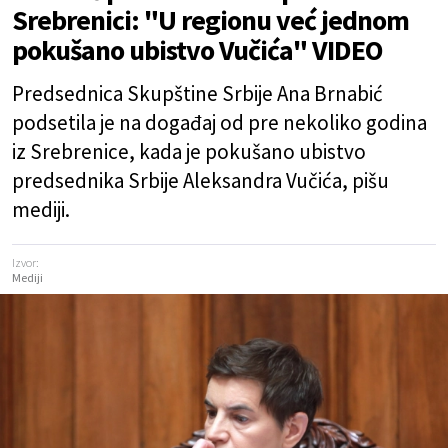
Srebrenici: "U regionu već jednom
pokušano ubistvo Vučića" VIDEO
Predsednica Skupštine Srbije Ana Brnabić
podsetila je na događaj od pre nekoliko godina
iz Srebrenice, kada je pokušano ubistvo
predsednika Srbije Aleksandra Vučića, pišu
mediji.
Izvor:
Mediji