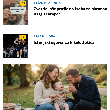
TEŽAK PROTIVNIK
23
Zvezda loše prošla na žrebu za plasman
u Ligu Evrope!
359,5 MILIONA
7
Istorijski ugovor za Nikolu Jokića