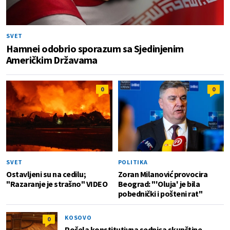
SVET
Hamnei odobrio sporazum sa Sjedinjenim
Američkim Državama
0
0
SVET
POLITIKA
Ostavljeni su na cedilu;
Zoran Milanović provocira
"Razaranje je strašno" VIDEO
Beograd: "'Oluja' je bila
pobednički i pošteni rat"
KOSOVO
0
Počela konstitutivna sednica skupštine