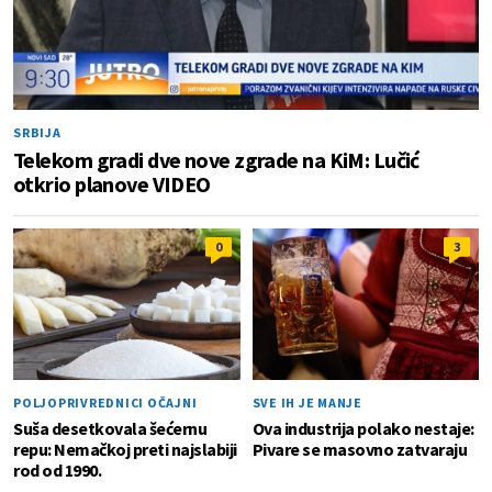
SRBIJA
Telekom gradi dve nove zgrade na KiM: Lučić
otkrio planove VIDEO
0
3
POLJOPRIVREDNICI OČAJNI
SVE IH JE MANJE
Suša desetkovala šećernu
Ova industrija polako nestaje:
repu: Nemačkoj preti najslabiji
Pivare se masovno zatvaraju
rod od 1990.