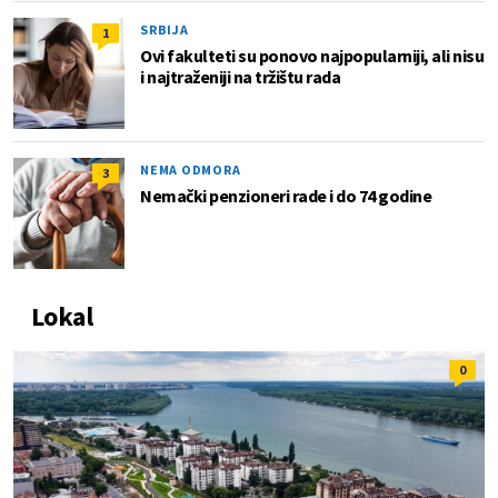
SRBIJA
1
Ovi fakulteti su ponovo najpopularniji, ali nisu
i najtraženiji na tržištu rada
NEMA ODMORA
3
Nemački penzioneri rade i do 74 godine
Lokal
0