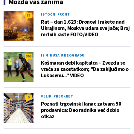
Možda vas zanima
ISTOČNI FRONT
23
Rat – dan 1.623: Dronovi i rakete nad
Ukrajinom, Moskva udara sve jače; Broj
mrtvih raste FOTO/VIDEO
IZ MINUSA U BEOGRADU
366
Košmaran debi kapitalca – Zvezda se
vraća sa zaostatkom; "Da zaključimo o
Lukasenu..." VIDEO
VELIKI PREOKRET
0
Poznati trgovinski lanac zatvara 50
prodavnica: Deo radnika već dobio
otkaz