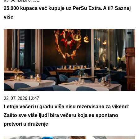
25.000 kupaca već kupuje uz PerSu Extra. A ti? Saznaj
više
23. 07. 2026 12:47
Letnje večeri u gradu više nisu rezervisane za vikend:
Zašto sve više ljudi bira večeru koja se spontano
pretvori u druženje