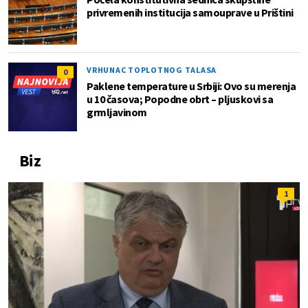
privremenih institucija samouprave u Prištini
VRHUNAC TOPLOTNOG TALASA
0
Paklene temperature u Srbiji: Ovo su merenja
u 10 časova; Popodne obrt – pljuskovi sa
grmljavinom
Biz
1