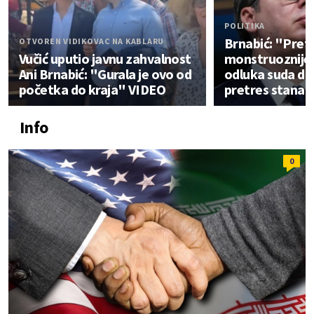
POLITIKA
Brnabić: "Pretn
OTVOREN VIDIKOVAC NA KABLARU
Vučić uputio javnu zahvalnost
monstruoznije"
Ani Brnabić: "Gurala je ovo od
odluka suda da
početka do kraja" VIDEO
pretres stana
Info
0