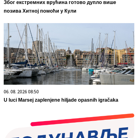
Због екстремних врућина готово дупло више
позива Хитној помоћи у Кули
06. 08. 2026 08:50
U luci Marsej zaplenjene hiljade opasnih igračaka