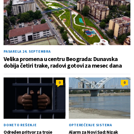
PASARELA 24. SEPTEMBRA
Velika promena u centru Beograda: Dunavska
dobija četiri trake, radovi gotovi za mesec dana
0
0
DONETO REŠENJE
OPTEREĆENJE SISTEMA
Određen pritvor za troje
Alarm za Novi Sad: Nizak