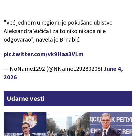
"Već jednom u regionu je pokušano ubistvo
Aleksandra Vučića i za to niko nikada nije
odgovarao", navela je Brnabić.
pic.twitter.com/vk9Haa3VLm
— NoName1292 (@NName129280208)
June 4,
2026
Udarne vesti