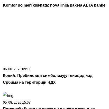
Komfor po meri klijenata: nova linija paketa ALTA banke
06. 08. 2026 09:11
Ковић: Пребиловци симболизују геноцид над
Србима на територији НДХ
05. 08. 2026 15:07
Петковић: Курти не преза ни од чега у жељи да