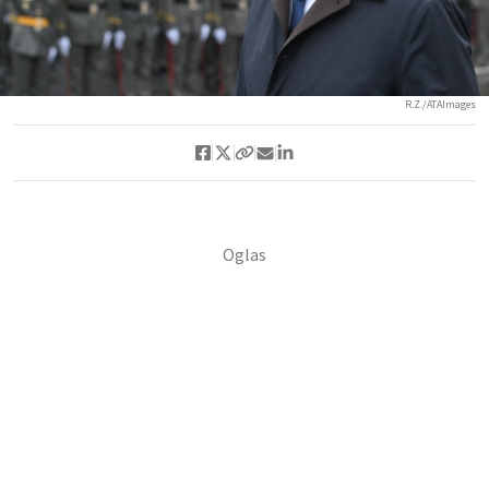
R.Z./ATAImages