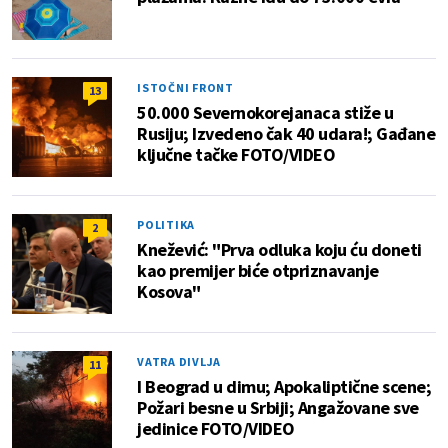
ISTOČNI FRONT
13
50.000 Severnokorejanaca stiže u
Rusiju; Izvedeno čak 40 udara!; Gađane
ključne tačke FOTO/VIDEO
POLITIKA
2
Knežević: "Prva odluka koju ću doneti
kao premijer biće otpriznavanje
Kosova"
VATRA DIVLJA
11
I Beograd u dimu; Apokaliptične scene;
Požari besne u Srbiji; Angažovane sve
jedinice FOTO/VIDEO