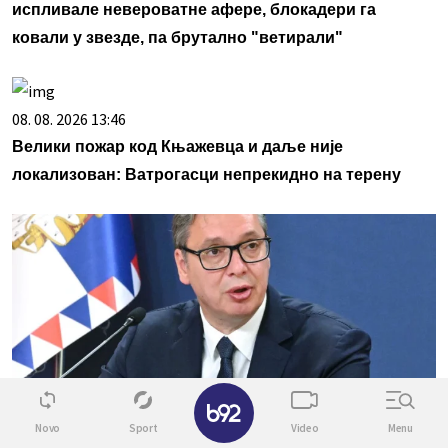
испливале невероватне афере, блокадери га
ковали у звезде, па брутално "ветирали"
08. 08. 2026 13:46
Велики пожар код Књажевца и даље није
локализован: Ватрогасци непрекидно на терену
✕
Novo
Sport
Video
Menu
08. 08. 2026 14:35