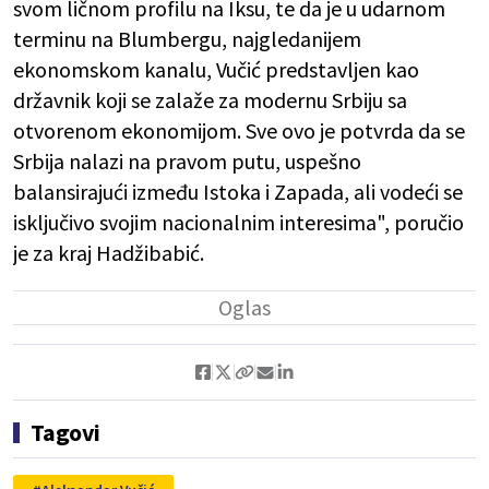
svom ličnom profilu na Iksu, te da je u udarnom
terminu na Blumbergu, najgledanijem
ekonomskom kanalu, Vučić predstavljen kao
državnik koji se zalaže za modernu Srbiju sa
otvorenom ekonomijom. Sve ovo je potvrda da se
Srbija nalazi na pravom putu, uspešno
balansirajući između Istoka i Zapada, ali vodeći se
isključivo svojim nacionalnim interesima", poručio
je za kraj Hadžibabić.
Tagovi