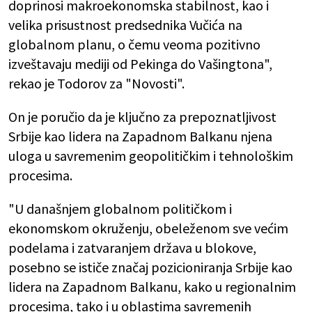
doprinosi makroekonomska stabilnost, kao i
velika prisustnost predsednika Vučića na
globalnom planu, o čemu veoma pozitivno
izveštavaju mediji od Pekinga do Vašingtona",
rekao je Todorov za "Novosti".
On je poručio da je ključno za prepoznatljivost
Srbije kao lidera na Zapadnom Balkanu njena
uloga u savremenim geopolitičkim i tehnološkim
procesima.
"U današnjem globalnom političkom i
ekonomskom okruženju, obeleženom sve većim
podelama i zatvaranjem država u blokove,
posebno se ističe značaj pozicioniranja Srbije kao
lidera na Zapadnom Balkanu, kako u regionalnim
procesima, tako i u oblastima savremenih