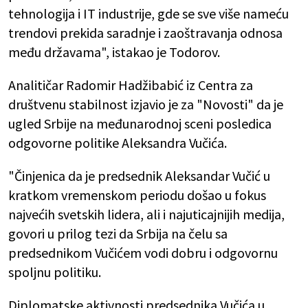
tehnologija i IT industrije, gde se sve više nameću
trendovi prekida saradnje i zaoštravanja odnosa
među državama", istakao je Todorov.
Analitičar Radomir Hadžibabić iz Centra za
društvenu stabilnost izjavio je za "Novosti" da je
ugled Srbije na međunarodnoj sceni posledica
odgovorne politike Aleksandra Vučića.
"Činjenica da je predsednik Aleksandar Vučić u
kratkom vremenskom periodu došao u fokus
najvećih svetskih lidera, ali i najuticajnijih medija,
govori u prilog tezi da Srbija na čelu sa
predsednikom Vučićem vodi dobru i odgovornu
spoljnu politiku.
Diplomatske aktivnosti predsednika Vučića u