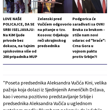
LOVE NAŠE
Zelenski pred
Podgorica će
POLICAJCE, DA SE
Vučićem odgovorio
sarađivati sa OVK!
SRBI ISELJAVAJU:
na pitanje o tzv.
Bruka za brukom -
Na KiM ljude
Kosovu: Odjekuju
stiže nam novi
privode bez
reči ukrajinskog
udarac od "braće":
dokaza, na tajnim
predsednika
Crna Gora u
spiskovima više od
vojnom paktu
200 pripadnika MUP
protiv Srbije?!
"Poseta predsednika Aleksandra Vučića Kini, velika
pažnja koja dolazi iz Sjedinjenih Američkih Država,
kao i veoma pozitivno predstavljanje Srbije i
predsednika Aleksandra Vučića u uglednom