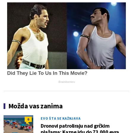
Did They Lie To Us In This Movie?
Brainberries
Možda vas zanima
EVO ŠTA SE KAŽNJAVA
6
Dronovi patroliraju nad grčkim
plažama: Kazne idu do 73.000 evra