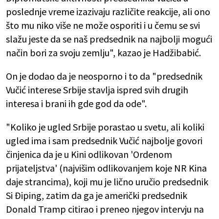
poslednje vreme izazivaju različite reakcije, ali ono
što mu niko više ne može osporiti i u čemu se svi
slažu jeste da se naš predsednik na najbolji mogući
način bori za svoju zemlju", kazao je Hadžibabić.
On je dodao da je neosporno i to da "predsednik
Vučić interese Srbije stavlja ispred svih drugih
interesa i brani ih gde god da ode".
"Koliko je ugled Srbije porastao u svetu, ali koliki
ugled ima i sam predsednik Vučić najbolje govori
činjenica da je u Kini odlikovan 'Ordenom
prijateljstva' (najvišim odlikovanjem koje NR Kina
daje strancima), koji mu je lično uručio predsednik
Si Điping, zatim da ga je američki predsednik
Donald Tramp citirao i preneo njegov intervju na