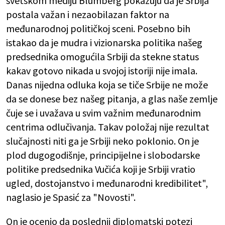
svetskom mediju Blumberg pokazuju da je Srbija
postala važan i nezaobilazan faktor na
međunarodnoj političkoj sceni. Posebno bih
istakao da je mudra i vizionarska politika našeg
predsednika omogućila Srbiji da stekne status
kakav gotovo nikada u svojoj istoriji nije imala.
Danas nijedna odluka koja se tiče Srbije ne može
da se donese bez našeg pitanja, a glas naše zemlje
čuje se i uvažava u svim važnim međunarodnim
centrima odlučivanja. Takav položaj nije rezultat
slučajnosti niti ga je Srbiji neko poklonio. On je
plod dugogodišnje, principijelne i slobodarske
politike predsednika Vučića koji je Srbiji vratio
ugled, dostojanstvo i međunarodni kredibilitet",
naglasio je Spasić za "Novosti".
On je ocenio da poslednji diplomatski potezi