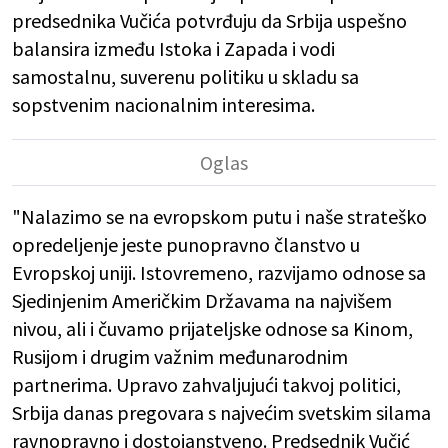
predsednika Vučića potvrđuju da Srbija uspešno
balansira između Istoka i Zapada i vodi
samostalnu, suverenu politiku u skladu sa
sopstvenim nacionalnim interesima.
"Nalazimo se na evropskom putu i naše strateško
opredeljenje jeste punopravno članstvo u
Evropskoj uniji. Istovremeno, razvijamo odnose sa
Sjedinjenim Američkim Državama na najvišem
nivou, ali i čuvamo prijateljske odnose sa Kinom,
Rusijom i drugim važnim međunarodnim
partnerima. Upravo zahvaljujući takvoj politici,
Srbija danas pregovara s najvećim svetskim silama
ravnopravno i dostojanstveno. Predsednik Vučić