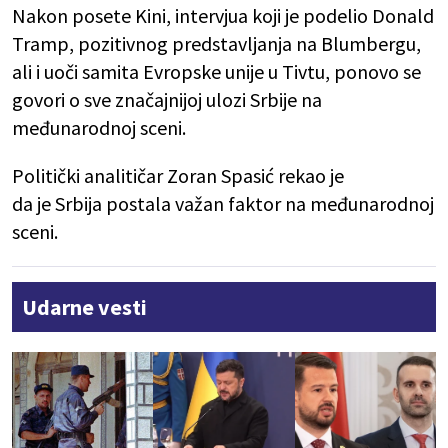
Nakon posete Kini, intervjua koji je podelio Donald
Tramp, pozitivnog predstavljanja na Blumbergu,
ali i uoči samita Evropske unije u Tivtu, ponovo se
govori o sve značajnijoj ulozi Srbije na
međunarodnoj sceni.
Politički analitičar Zoran Spasić rekao je
da je Srbija postala važan faktor na međunarodnoj
sceni.
Udarne vesti