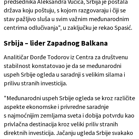
predsednika Aleksandra Vučića, Srbija je postala
država koju poštuju, s kojom razgovaraju i čiji se
stav pažljivo sluša u svim važnim međunarodnim
centrima odlučivanja", u zaključku je rekao Spasić.
Srbija – lider Zapadnog Balkana
Analitičar Đorđe Todorov iz Centra za društvenu
stabilnost konstatovao je da se međunarodni
uspeh Srbije ogleda u saradnji s velikim silama i
prilivu stranih investicija.
"Međunarodni uspeh Srbije ogleda se kroz različite
aspekte ekonomske i privredne saradnje
s najmoćnijim zemljama sveta i dobija potvrdu kao
privlačna destinacija kroz veliki priliv stranih
direktnih investicija. Jačanju ugleda Srbije svakako