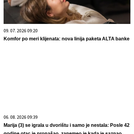
09. 07. 2026 09:20
Komfor po meri klijenata: nova linija paketa ALTA banke
06. 08. 2026 09:39
Marija (3) se igrala u dvorištu i samo je nestala: Posle 42
godine otac je pronašao, zanemeo je kada je saznao