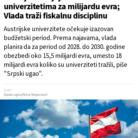
univerzitetima za milijardu evra;
Vlada traži fiskalnu disciplinu
Austrijske univerzitete očekuje izazovan
budžetski period. Prema najavama, vlada
planira da za period od 2028. do 2030. godine
obezbedi oko 15,5 milijardi evra, umesto 18
milijardi evra koliko su univerziteti tražili, piše
"Srpski ugao".
Izvor:
Srpski ugao/Nina Stojanović