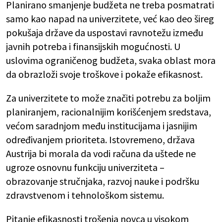
Planirano smanjenje budžeta ne treba posmatrati
samo kao napad na univerzitete, već kao deo šireg
pokušaja države da uspostavi ravnotežu između
javnih potreba i finansijskih mogućnosti. U
uslovima ograničenog budžeta, svaka oblast mora
da obrazloži svoje troškove i pokaže efikasnost.
Za univerzitete to može značiti potrebu za boljim
planiranjem, racionalnijim korišćenjem sredstava,
većom saradnjom među institucijama i jasnijim
određivanjem prioriteta. Istovremeno, država
Austrija bi morala da vodi računa da uštede ne
ugroze osnovnu funkciju univerziteta –
obrazovanje stručnjaka, razvoj nauke i podršku
zdravstvenom i tehnološkom sistemu.
Pitanje efikasnosti trošenja novca u visokom