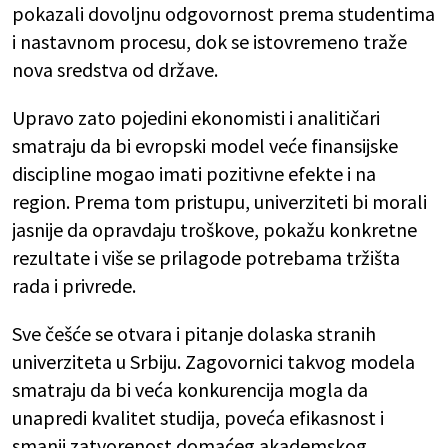
pokazali dovoljnu odgovornost prema studentima
i nastavnom procesu, dok se istovremeno traže
nova sredstva od države.
Upravo zato pojedini ekonomisti i analitičari
smatraju da bi evropski model veće finansijske
discipline mogao imati pozitivne efekte i na
region. Prema tom pristupu, univerziteti bi morali
jasnije da opravdaju troškove, pokažu konkretne
rezultate i više se prilagode potrebama tržišta
rada i privrede.
Sve češće se otvara i pitanje dolaska stranih
univerziteta u Srbiju. Zagovornici takvog modela
smatraju da bi veća konkurencija mogla da
unapredi kvalitet studija, poveća efikasnost i
smanji zatvorenost domaćeg akademskog