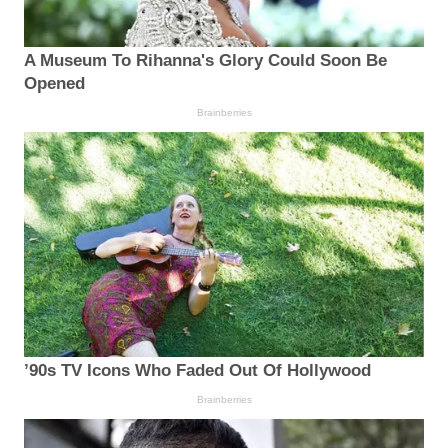
A Museum To Rihanna's Glory Could Soon Be
Opened
Brainberries
’90s TV Icons Who Faded Out Of Hollywood
Brainberries