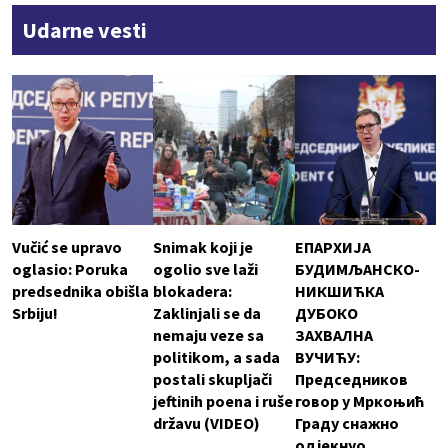
Udarne vesti
Vučić se upravo
Snimak koji je
ЕПАРХИЈА
oglasio: Poruka
ogolio sve laži
БУДИМЉАНСКО-
predsednika obišla
blokadera:
НИКШИЋКА
Srbiju!
Zaklinjali se da
ДУБОКО
nemaju veze sa
ЗАХВАЛНА
politikom, a sada
ВУЧИЋУ:
postali skupljači
Председников
jeftinih poena i ruše
говор у Мркоњић
državu (VIDEO)
Граду снажно
одјекнуо