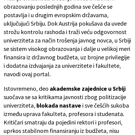
obrazovanju poslednjih godina sve češće se
postavlja i u drugim evropskim državama,
uključujući Srbiju. Dok Austrija pokušava da uvede
strožu kontrolu rashoda i traži veću odgovornost
univerziteta za način trošenja javnog novca, u Srbiji
se sistem visokog obrazovanja i dalje u velikoj meri
finansira iz državnog budžeta, uz brojne privilegije
i dodatna izdvajanja za univerzitete i fakultete,
navodi ovaj portal.
Istovremeno, deo
akademske zajednice u Srbij
i
suočava se sa kritikama javnosti zbog politizacije
univerziteta,
blokada nastave
i sve češćih sukoba
između uprava fakulteta, profesora i studenata.
Kritičari smatraju da pojedini rektori i profesori,
uprkos stabilnom finansiranju iz budžeta, nisu