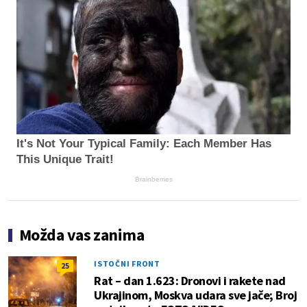
It's Not Your Typical Family: Each Member Has
This Unique Trait!
Brainberries
Možda vas zanima
ISTOČNI FRONT
25
Rat – dan 1.623: Dronovi i rakete nad
Ukrajinom, Moskva udara sve jače; Broj