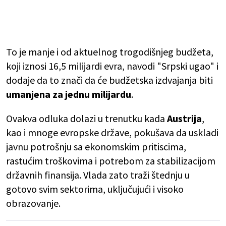
To je manje i od aktuelnog trogodišnjeg budžeta,
koji iznosi 16,5 milijardi evra, navodi "Srpski ugao" i
dodaje da to znači da će budžetska izdvajanja biti
umanjena za jednu milijardu
.
Ovakva odluka dolazi u trenutku kada
Austrija
,
kao i mnoge evropske države, pokušava da uskladi
javnu potrošnju sa ekonomskim pritiscima,
rastućim troškovima i potrebom za stabilizacijom
državnih finansija. Vlada zato traži štednju u
gotovo svim sektorima, uključujući i visoko
obrazovanje.