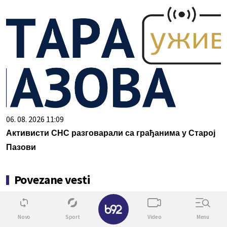
06. 08. 2026 11:09
Активисти СНС разговарали са грађанима у Старој
Пазови
Povezane vesti
✕
0
Novo
Sport
Video
Menu