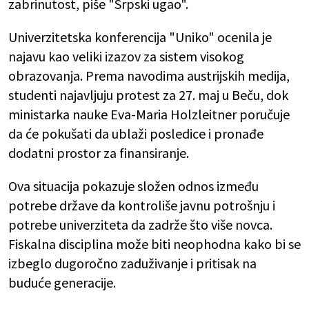
zabrinutost, piše "Srpski ugao".
Univerzitetska konferencija "Uniko" ocenila je
najavu kao veliki izazov za sistem visokog
obrazovanja. Prema navodima austrijskih medija,
studenti najavljuju protest za 27. maj u Beču, dok
ministarka nauke Eva-Maria Holzleitner poručuje
da će pokušati da ublaži posledice i pronađe
dodatni prostor za finansiranje.
Ova situacija pokazuje složen odnos između
potrebe države da kontroliše javnu potrošnju i
potrebe univerziteta da zadrže što više novca.
Fiskalna disciplina može biti neophodna kako bi se
izbeglo dugoročno zaduživanje i pritisak na
buduće generacije.