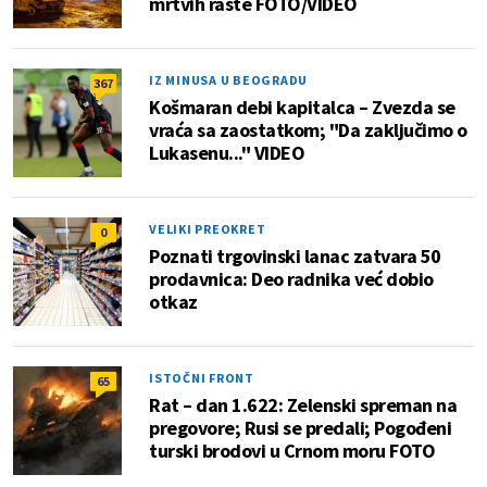
mrtvih raste FOTO/VIDEO
IZ MINUSA U BEOGRADU
367
Košmaran debi kapitalca – Zvezda se
vraća sa zaostatkom; "Da zaključimo o
Lukasenu..." VIDEO
VELIKI PREOKRET
0
Poznati trgovinski lanac zatvara 50
prodavnica: Deo radnika već dobio
otkaz
ISTOČNI FRONT
65
Rat – dan 1.622: Zelenski spreman na
pregovore; Rusi se predali; Pogođeni
turski brodovi u Crnom moru FOTO