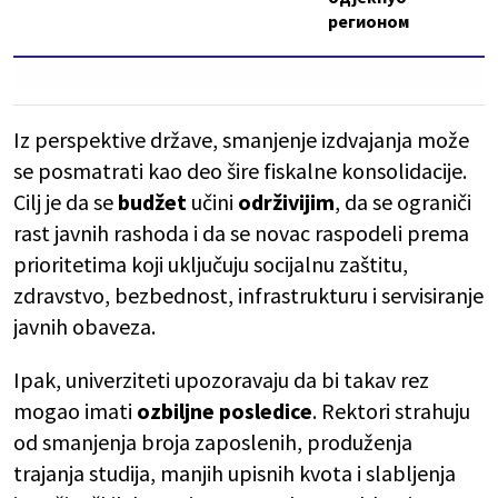
регионом
Iz perspektive države, smanjenje izdvajanja može
se posmatrati kao deo šire fiskalne konsolidacije.
Cilj je da se
budžet
učini
održivijim
, da se ograniči
rast javnih rashoda i da se novac raspodeli prema
prioritetima koji uključuju socijalnu zaštitu,
zdravstvo, bezbednost, infrastrukturu i servisiranje
javnih obaveza.
Ipak, univerziteti upozoravaju da bi takav rez
mogao imati
ozbiljne posledice
. Rektori strahuju
od smanjenja broja zaposlenih, produženja
trajanja studija, manjih upisnih kvota i slabljenja