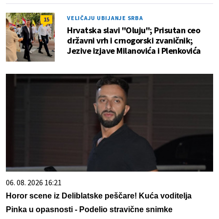
VELIČAJU UBIJANJE SRBA
15
Hrvatska slavi "Oluju"; Prisutan ceo
državni vrh i crnogorski zvaničnik;
Jezive izjave Milanovića i Plenkovića
06. 08. 2026 16:21
Horor scene iz Deliblatske peščare! Kuća voditelja
Pinka u opasnosti - Podelio stravične snimke