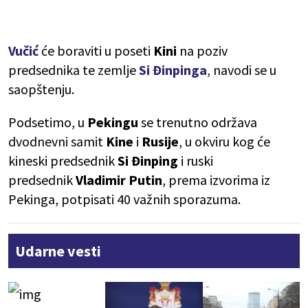
Vučić
će boraviti u poseti
Kini
na poziv
predsednika te zemlje
Si Đinpinga
, navodi se u
saopštenju.
Podsetimo, u
Pekingu
se trenutno održava
dvodnevni samit
Kine
i
Rusije
, u okviru kog će
kineski predsednik
Si
Đinping
i ruski
predsednik
Vladimir Putin
, prema izvorima iz
Pekinga, potpisati 40 važnih sporazuma.
Udarne vesti