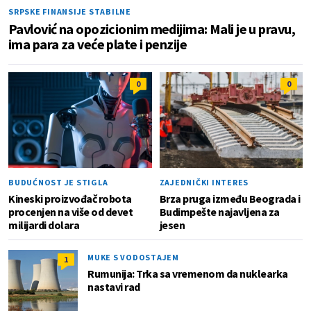
SRPSKE FINANSIJE STABILNE
Pavlović na opozicionim medijima: Mali je u pravu,
ima para za veće plate i penzije
0
0
BUDUĆNOST JE STIGLA
ZAJEDNIČKI INTERES
Kineski proizvođač robota
Brza pruga između Beograda i
procenjen na više od devet
Budimpešte najavljena za
milijardi dolara
jesen
MUKE S VODOSTAJEM
1
Rumunija: Trka sa vremenom da nuklearka
nastavi rad