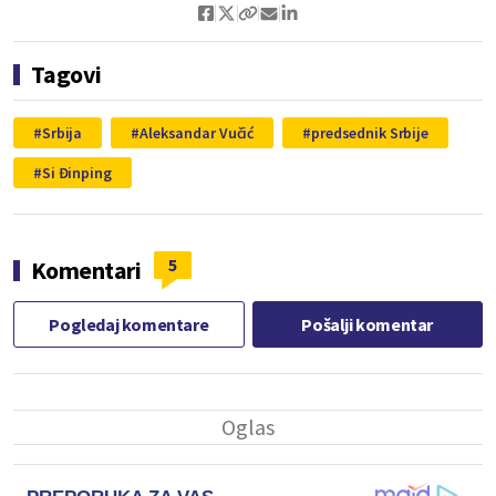
Tagovi
Srbija
Aleksandar Vučić
predsednik Srbije
Si Đinping
5
Komentari
Pogledaj komentare
Pošalji komentar