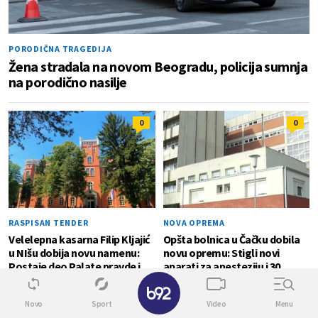
PORODIČNA TRAGEDIJA
Žena stradala na novom Beogradu, policija sumnja
na porodično nasilje
0
0
RASPISAN TENDER
NOVA OPREMA
Velelepna kasarna Filip Kljajić
Opšta bolnica u Čačku dobila
u NIšu dobija novu namenu:
novu opremu: Stigli novi
Postaje deo Palate pravde i
aparati za anesteziju i 30
dom tužilaštva
kreveta
✕
Novo
Sport
Video
Menu
BESPLATNI PREGLEDI
0