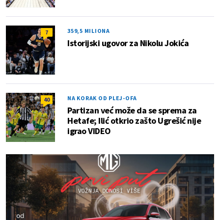
359,5 MILIONA
7
Istorijski ugovor za Nikolu Jokića
NA KORAK OD PLEJ-OFA
40
Partizan već može da se sprema za
Hetafe; Ilić otkrio zašto Ugrešić nije
igrao VIDEO