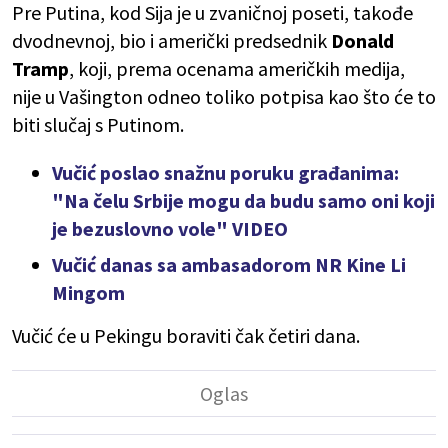
Pre Putina, kod Sija je u zvaničnoj poseti, takođe
dvodnevnoj, bio i američki predsednik
Donald
Tramp
, koji, prema ocenama američkih medija,
nije u Vašington odneo toliko potpisa kao što će to
biti slučaj s Putinom.
Vučić poslao snažnu poruku građanima:
"Na čelu Srbije mogu da budu samo oni koji
je bezuslovno vole" VIDEO
Vučić danas sa ambasadorom NR Kine Li
Mingom
Vučić će u Pekingu boraviti čak četiri dana.