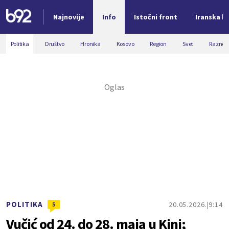
Najnovije
Info
Istočni front
Iranska kr
Nova vest
Politika
Društvo
Hronika
Kosovo
Region
Svet
Razno
POLITIKA
20.05.2026.
9:14
5
Vučić od 24. do 28. maja u Kini;