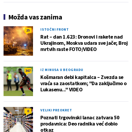
Možda vas zanima
ISTOČNI FRONT
25
Rat – dan 1.623: Dronovi i rakete nad
Ukrajinom, Moskva udara sve jače; Broj
mrtvih raste FOTO/VIDEO
IZ MINUSA U BEOGRADU
367
Košmaran debi kapitalca – Zvezda se
vraća sa zaostatkom; "Da zaključimo o
Lukasenu..." VIDEO
VELIKI PREOKRET
0
Poznati trgovinski lanac zatvara 50
prodavnica: Deo radnika već dobio
otkaz