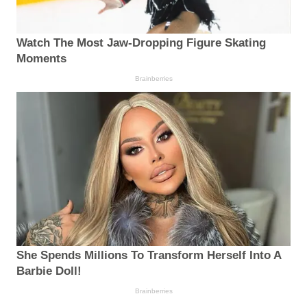
Watch The Most Jaw‑Dropping Figure Skating
Moments
Brainberries
She Spends Millions To Transform Herself Into A
Barbie Doll!
Brainberries