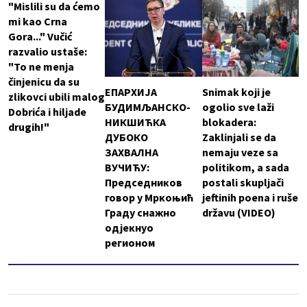
"Mislili su da ćemo
mi kao Crna
Gora..." Vučić
razvalio ustaše:
"To ne menja
činjenicu da su
ЕПАРХИЈА
Snimak koji je
zlikovci ubili malog
БУДИМЉАНСКО-
ogolio sve laži
Dobrića i hiljade
НИКШИЋКА
blokadera:
drugih!"
ДУБОКО
Zaklinjali se da
ЗАХВАЛНА
nemaju veze sa
ВУЧИЋУ:
politikom, a sada
Председников
postali skupljači
говор у Мркоњић
jeftinih poena i ruše
Граду снажно
državu (VIDEO)
одјекнуо
регионом