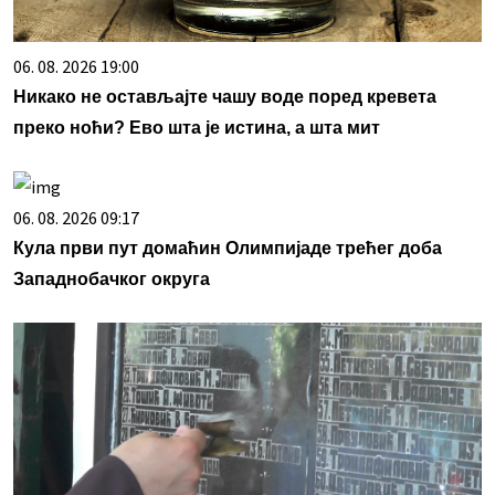
06. 08. 2026 19:00
Никако не остављајте чашу воде поред кревета
преко ноћи? Ево шта је истина, а шта мит
06. 08. 2026 09:17
Кула први пут домаћин Олимпијаде трећег доба
Западнобачког округа