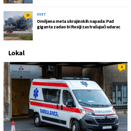
SVET
15
Omiljena meta ukrajinskih napada: Pad
giganta zadao bi Rusiji zastrašujući udarac
Lokal
0