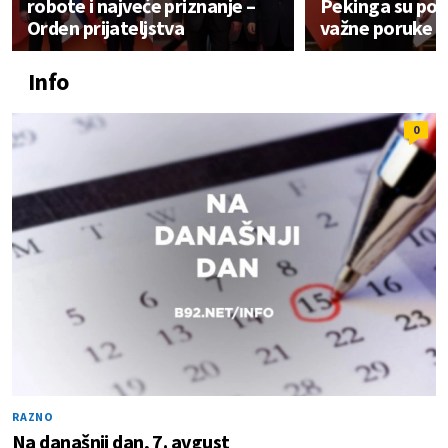
robote i najveće priznanje –
Pekinga su pos
Orden prijateljstva
važne poruke za
Info
0
RAZNO
Na današnji dan, 7. avgust