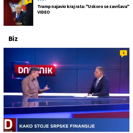
0
Tramp najavio kraj rata: "Uskoro se završava"
VIDEO
Biz
1