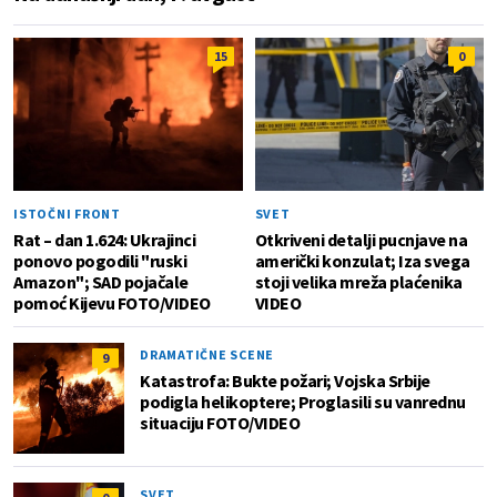
15
0
ISTOČNI FRONT
SVET
Rat – dan 1.624: Ukrajinci
Otkriveni detalji pucnjave na
ponovo pogodili "ruski
američki konzulat; Iza svega
Amazon"; SAD pojačale
stoji velika mreža plaćenika
pomoć Kijevu FOTO/VIDEO
VIDEO
DRAMATIČNE SCENE
9
Katastrofa: Bukte požari; Vojska Srbije
podigla helikoptere; Proglasili su vanrednu
situaciju FOTO/VIDEO
SVET