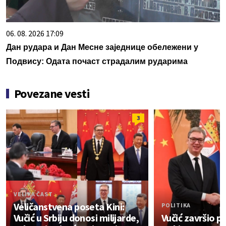
06. 08. 2026 17:09
Дан рудара и Дан Месне заједнице обележени у
Подвису: Одата почаст страдалим рударима
Povezane vesti
3
VELIKA ČAST
Veličanstvena poseta Kini:
POLITIKA
Vučić u Srbiju donosi milijarde,
Vučić završio po