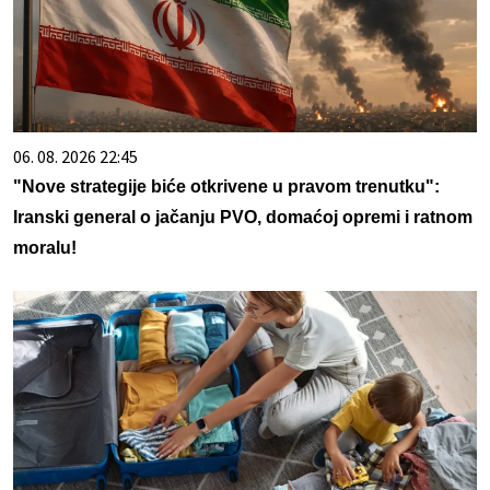
06. 08. 2026 22:45
"Nove strategije biće otkrivene u pravom trenutku":
Iranski general o jačanju PVO, domaćoj opremi i ratnom
moralu!