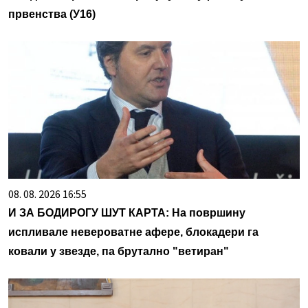
првенства (У16)
08. 08. 2026 16:55
И ЗА БОДИРОГУ ШУТ КАРТА: На површину
испливале невероватне афере, блокадери га
ковали у звезде, па брутално "ветиран"