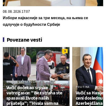
08. 08. 2026 17:07
Избори најкасније за три месеца, на њима се
одлучује о будућности Србије
Povezane vesti
9
DANIMA GASILI POŽARE U ŠPANIJI
Vučić dočekao srpske
POLITIKA
vatrogasce: "Bez straha ste
Vučić sa Hasijev
spasavali živote naših
ceni doslednu 
prijatelja"; "Hvala vam na
Azerbejdžana 