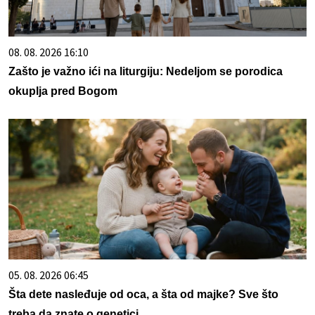
08. 08. 2026 16:10
Zašto je važno ići na liturgiju: Nedeljom se porodica
okuplja pred Bogom
05. 08. 2026 06:45
Šta dete nasleđuje od oca, a šta od majke? Sve što
treba da znate o genetici