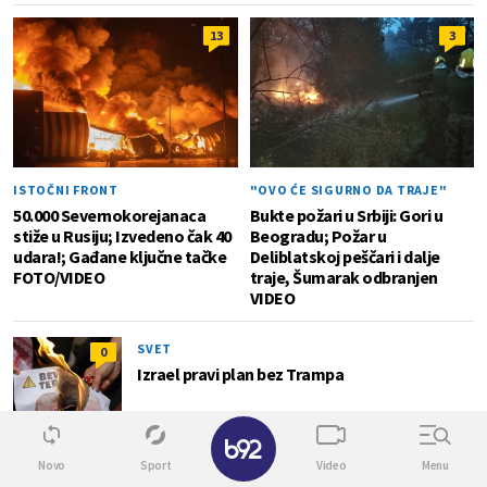
13
3
ISTOČNI FRONT
"OVO ĆE SIGURNO DA TRAJE"
50.000 Severnokorejanaca
Bukte požari u Srbiji: Gori u
stiže u Rusiju; Izvedeno čak 40
Beogradu; Požar u
udara!; Gađane ključne tačke
Deliblatskoj peščari i dalje
FOTO/VIDEO
traje, Šumarak odbranjen
VIDEO
SVET
0
Izrael pravi plan bez Trampa
✕
Novo
Sport
Video
Menu
REGION