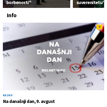
borbenosti"
suverenitetu"
Info
0
RAZNO
Na današnji dan, 9. avgust