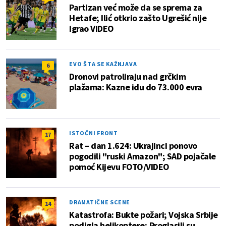
Partizan već može da se sprema za
Hetafe; Ilić otkrio zašto Ugrešić nije
igrao VIDEO
EVO ŠTA SE KAŽNJAVA
6
Dronovi patroliraju nad grčkim
plažama: Kazne idu do 73.000 evra
ISTOČNI FRONT
17
Rat – dan 1.624: Ukrajinci ponovo
pogodili "ruski Amazon"; SAD pojačale
pomoć Kijevu FOTO/VIDEO
DRAMATIČNE SCENE
14
Katastrofa: Bukte požari; Vojska Srbije
podigla helikoptere; Proglasili su