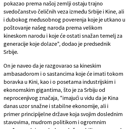
pokazao prema našoj zemlji ostaju trajno
svedočanstvo čeličnih veza između Srbije i Kine, ali
i dubokog međusobnog poverenja koje je utkano u
poštovanje našeg naroda prema velikom
kineskom narodu i koje će ostati snažan temelj za
generacije koje dolaze", dodao je predsednik
Srbije.
On je naveo da je razgovarao sa kineskim
ambasadorom i o sastancima koje će imati tokom
boravka u Kini, kao i o posetama industrijskim i
ekonomskim gigantima, što je za Srbiju od
neprocenjivog značaja, "imajući u vidu da je Kina
danas uzor snažne i stabilne ekonomije, ali i
primer principijelne države koja svojim doslednim
stavovima, mudrom politikom i ogromnim