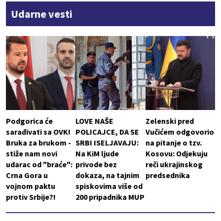
Udarne vesti
Podgorica će
LOVE NAŠE
Zelenski pred
sarađivati sa OVK!
POLICAJCE, DA SE
Vučićem odgovorio
Bruka za brukom -
SRBI ISELJAVAJU:
na pitanje o tzv.
stiže nam novi
Na KiM ljude
Kosovu: Odjekuju
udarac od "braće":
privode bez
reči ukrajinskog
Crna Gora u
dokaza, na tajnim
predsednika
vojnom paktu
spiskovima više od
protiv Srbije?!
200 pripadnika MUP