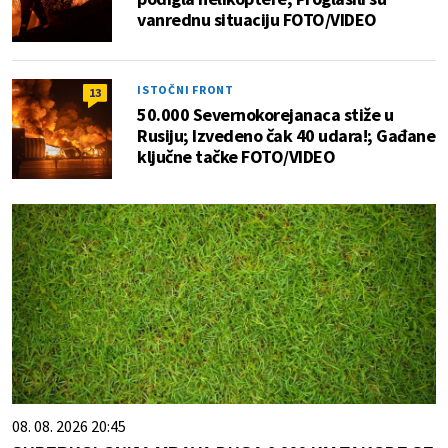
vanrednu situaciju FOTO/VIDEO
ISTOČNI FRONT
13
50.000 Severnokorejanaca stiže u
Rusiju; Izvedeno čak 40 udara!; Gađane
ključne tačke FOTO/VIDEO
08. 08. 2026 20:45