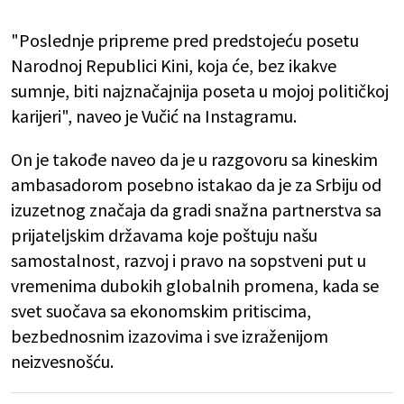
"Poslednje pripreme pred predstojeću posetu
Narodnoj Republici Kini, koja će, bez ikakve
sumnje, biti najznačajnija poseta u mojoj političkoj
karijeri", naveo je Vučić na Instagramu.
On je takođe naveo da je u razgovoru sa kineskim
ambasadorom posebno istakao da je za Srbiju od
izuzetnog značaja da gradi snažna partnerstva sa
prijateljskim državama koje poštuju našu
samostalnost, razvoj i pravo na sopstveni put u
vremenima dubokih globalnih promena, kada se
svet suočava sa ekonomskim pritiscima,
bezbednosnim izazovima i sve izraženijom
neizvesnošću.