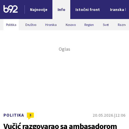
Najnovije
Info
Istočni front
Iranska kr
Nova vest
Politika
Društvo
Hronika
Kosovo
Region
Svet
Razno
POLITIKA
20.05.2026.
12:06
3
Vučić razgovarao sa ambasadorom