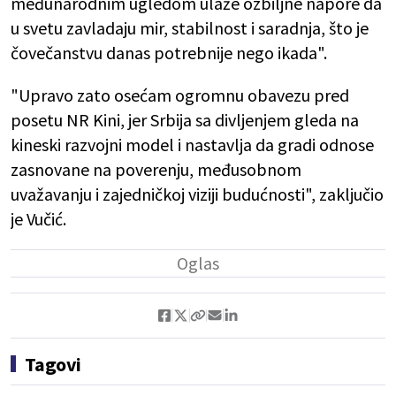
međunarodnim ugledom ulaže ozbiljne napore da
u svetu zavladaju mir, stabilnost i saradnja, što je
čovečanstvu danas potrebnije nego ikada".
"Upravo zato osećam ogromnu obavezu pred
posetu NR Kini, jer Srbija sa divljenjem gleda na
kineski razvojni model i nastavlja da gradi odnose
zasnovane na poverenju, međusobnom
uvažavanju i zajedničkoj viziji budućnosti", zaključio
je Vučić.
Tagovi