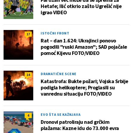
Hetafe; Ilić otkrio zašto Ugrešić nije
igrao VIDEO
ISTOČNI FRONT
17
Rat – dan 1.624: Ukrajinci ponovo
pogodili "ruski Amazon"; SAD pojačale
pomoć Kijevu FOTO/VIDEO
DRAMATIČNE SCENE
14
Katastrofa: Bukte požari; Vojska Srbije
podigla helikoptere; Proglasili su
vanrednu situaciju FOTO/VIDEO
EVO ŠTA SE KAŽNJAVA
4
Dronovi patroliraju nad grčkim
plažama: Kazne idu do 73.000 evra