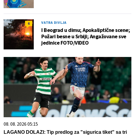
VATRA DIVLJA
6
I Beograd u dimu; Apokaliptične scene;
Požari besne u Srbiji; Angažovane sve
jedinice FOTO/VIDEO
08. 08. 2026 05:15
LAGANO DOLAZI: Tip predlog za "sigurica tiket" sa tri