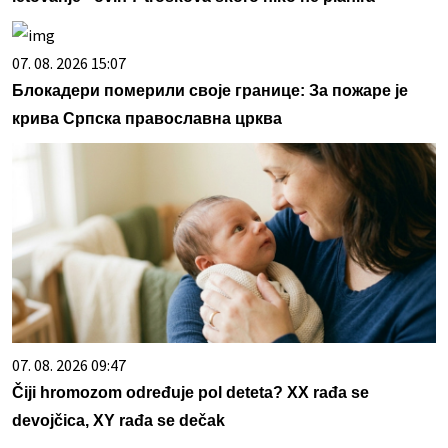
07. 08. 2026 15:07
Блокадери померили своје границе: За пожаре је
крива Српска православна црква
07. 08. 2026 09:47
Čiji hromozom određuje pol deteta? XX rađa se
devojčica, XY rađa se dečak