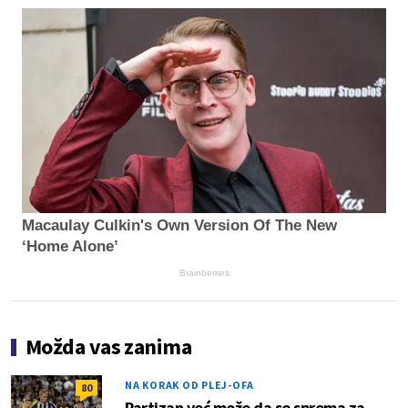
Macaulay Culkin's Own Version Of The New
‘Home Alone’
Brainberries
Možda vas zanima
NA KORAK OD PLEJ-OFA
80
Partizan već može da se sprema za