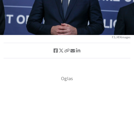
F.S./ATAImages