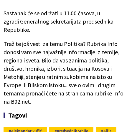
Sastanak će se održati u 11.00 časova, u
zgradi
Generalnog sekretarijata predsednika
Republike.
Tražite još vesti za temu Politika? Rubrika Info
donosi vam sve najvažnije informacije iz zemlje,
regiona i sveta. Bilo da vas zanima politika,
društvo, hronika, izbori, situacija na Kosovu i
Metohiji, stanje u ratnim sukobima na istoku
Evrope ili Bliskom istoku... sve o ovim i drugim
temama pronaći ćete na stranicama rubrike Info
na B92.net.
Tagovi
Aleksandar Vučić
predsednik Srbije
Alžir