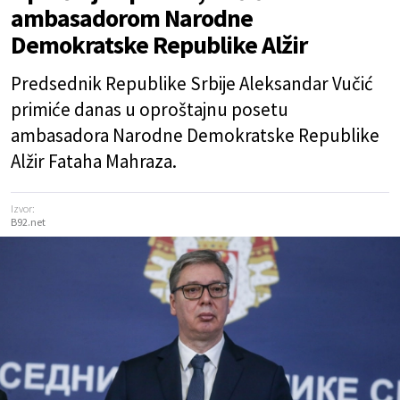
ambasadorom Narodne
Demokratske Republike Alžir
Predsednik Republike Srbije Aleksandar Vučić
primiće danas u oproštajnu posetu
ambasadora Narodne Demokratske Republike
Alžir Fataha Mahraza.
Izvor:
B92.net