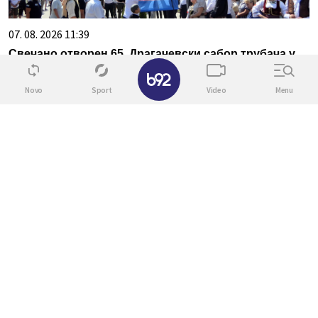
07. 08. 2026 11:39
Свечано отворен 65. Драгачевски сабор трубача у
✕
Гучи
Novo
Sport
Video
Menu
Povezane vesti
2
POLITIKA
Svađa među bl
Veto za Đokića
POLITIKA
N1 priznao: "Poseta
Jovanovića i ni
Zelenskog veliko priznanje za
kandidata sa 
Srbiju"
liste