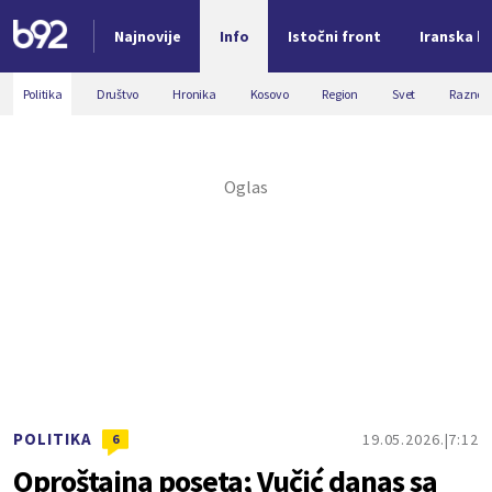
Najnovije
Info
Istočni front
Iranska kr
Nova vest
Politika
Društvo
Hronika
Kosovo
Region
Svet
Razno
POLITIKA
19.05.2026.
7:12
6
Oproštajna poseta; Vučić danas sa