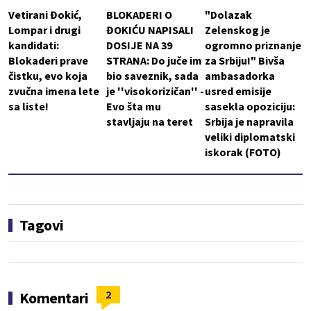
Vetirani Đokić,
BLOKADERI O
"Dolazak
Lompar i drugi
ĐOKIĆU NAPISALI
Zelenskog je
kandidati:
DOSIJE NA 39
ogromno priznanje
Blokaderi prave
STRANA: Do juče im
za Srbiju!" Bivša
čistku, evo koja
bio saveznik, sada
ambasadorka
zvučna imena lete
je ''visokorizičan'' -
usred emisije
sa liste!
Evo šta mu
sasekla opoziciju:
stavljaju na teret
Srbija je napravila
veliki diplomatski
iskorak (FOTO)
Tagovi
2
Komentari