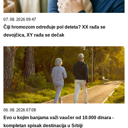
07. 08. 2026 09:47
Čiji hromozom određuje pol deteta? XX rađa se
devojčica, XY rađa se dečak
06. 08. 2026 07:08
Evo u kojim banjama važi vaučer od 10.000 dinara -
kompletan spisak destinacija u Srbiji