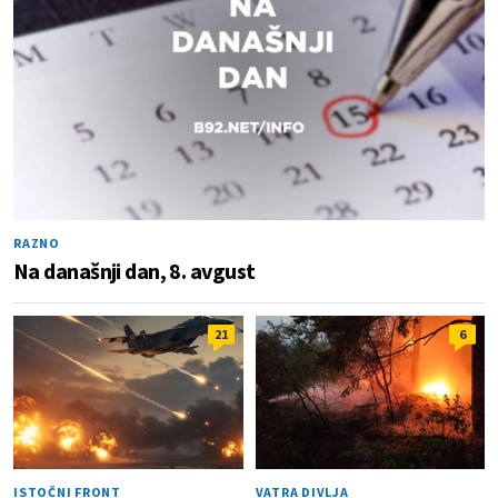
RAZNO
Na današnji dan, 8. avgust
21
6
ISTOČNI FRONT
VATRA DIVLJA