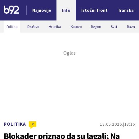
Najnovije
Info
Istočni front
Iranska kr
Nova vest
Politika
Društvo
Hronika
Kosovo
Region
Svet
Razno
POLITIKA
18.05.2026.
13:15
2
Blokader priznao da su lagali; Na