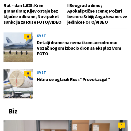
Rat – dan 1.625: Krim
I Beograd u dimu;
granatiran; Kijev ostaje bez
Apokaliptične scene; Požari
ključne odbrane; Novi paket
besne u Srbiji; Angažovane sve
sankcija za Ruse FOTO/VIDEO
jedinice FOTO/VIDEO
SVET
0
Detalji drame na nemačkom aerodromu:
Vozač nogom izbacio dron sa eksplozivom
FOTO
SVET
0
Hitno se oglasili Rusi: "Provokacija!"
Biz
1