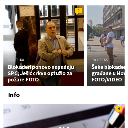
0
POLITIKA
POLITIKA
Blokaderi ponovo napadaju
Šaka blokadera
SPC; Ješić crkvu optužio za
građane u Nov
požare FOTO
FOTO/VIDEO
Info
0