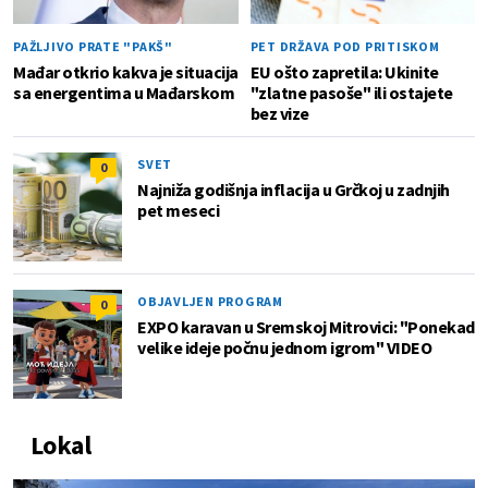
PAŽLJIVO PRATE "PAKŠ"
PET DRŽAVA POD PRITISKOM
Mađar otkrio kakva je situacija
EU ošto zapretila: Ukinite
sa energentima u Mađarskom
"zlatne pasoše" ili ostajete
bez vize
SVET
0
Najniža godišnja inflacija u Grčkoj u zadnjih
pet meseci
OBJAVLJEN PROGRAM
0
EXPO karavan u Sremskoj Mitrovici: "Ponekad
velike ideje počnu jednom igrom" VIDEO
Lokal