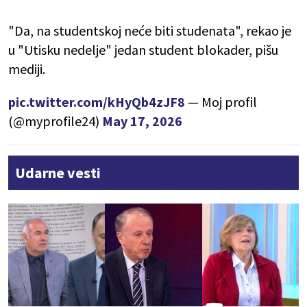
"Da, na studentskoj neće biti studenata", rekao je
u "Utisku nedelje" jedan student blokader, pišu
mediji.
pic.twitter.com/kHyQb4zJF8
— Moj profil
(@myprofile24)
May 17, 2026
Udarne vesti