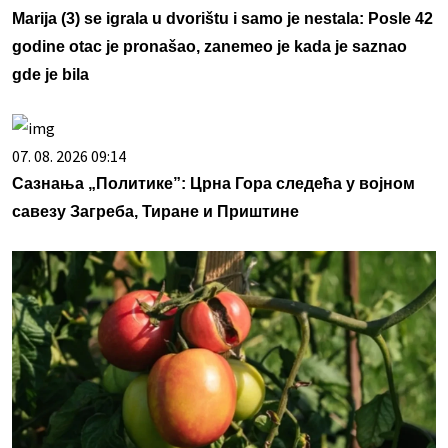
Marija (3) se igrala u dvorištu i samo je nestala: Posle 42
godine otac je pronašao, zanemeo je kada je saznao
gde je bila
07. 08. 2026 09:14
Сазнања „Политике”: Црна Гора следећа у војном
савезу Загреба, Тиране и Приштине