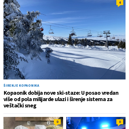
4
ŠIRENJE KOPAONIKA
Kopaonik dobija nove ski-staze: U posao vredan
više od pola milijarde ulazi i širenje sistema za
veštački sneg
0
0