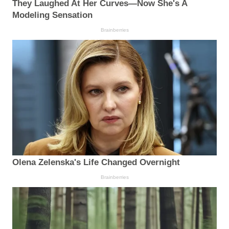
They Laughed At Her Curves—Now She's A
Modeling Sensation
Brainberries
Olena Zelenska's Life Changed Overnight
Brainberries