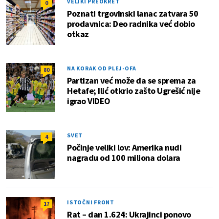
VELIKI PREOKRET
0
Poznati trgovinski lanac zatvara 50
prodavnica: Deo radnika već dobio
otkaz
NA KORAK OD PLEJ-OFA
80
Partizan već može da se sprema za
Hetafe; Ilić otkrio zašto Ugrešić nije
igrao VIDEO
SVET
4
Počinje veliki lov: Amerika nudi
nagradu od 100 miliona dolara
ISTOČNI FRONT
17
Rat – dan 1.624: Ukrajinci ponovo