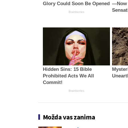
Glory Could Soon Be Opened
—Now S
Sensat
Brainberries
Hidden Sins: 15 Bible
Myster
Prohibited Acts We All
Uneart
Commit!
Brainberries
Možda vas zanima