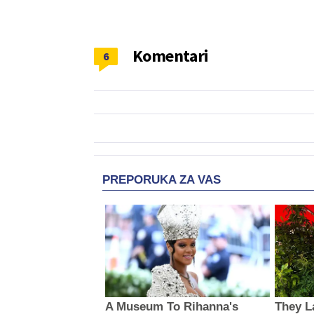
Komentari
6
PREPORUKA ZA VAS
A Museum To Rihanna's
They L