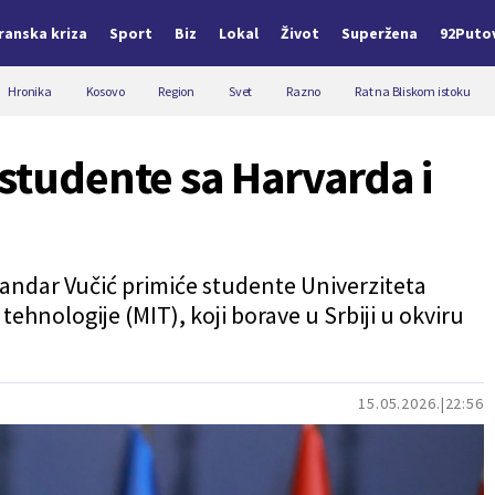
Iranska kriza
Sport
Biz
Lokal
Život
Superžena
92Puto
Hronika
Kosovo
Region
Svet
Razno
Rat na Bliskom istoku
 studente sa Harvarda i
andar Vučić primiće studente Univerziteta
ehnologije (MIT), koji borave u Srbiji u okviru
15.05.2026.
22:56