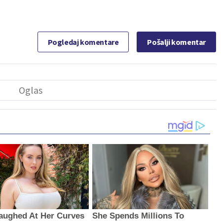
Pogledaj komentare
Pošalji komentar
aughed At Her Curves
She Spends Millions To