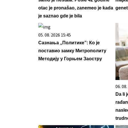
otac je pronašao, zanemeo je kada
genet
je saznao gde je bila
05. 08. 2026 15:45
Сазнања „Политике”: Ко је
поставио замку Митрополиту
Методију у Горњем Заостру
06. 08
Da li 
rađan
nasle
trudn