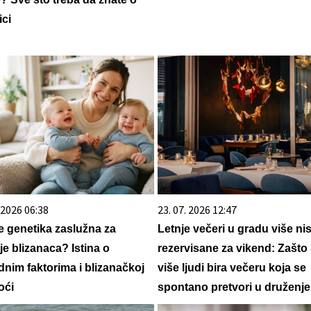
ici
. 2026 06:38
23. 07. 2026 12:47
je genetika zaslužna za
Letnje večeri u gradu više ni
je blizanaca? Istina o
rezervisane za vikend: Zašto
dnim faktorima i blizanačkoj
više ljudi bira večeru koja se
oći
spontano pretvori u druženje