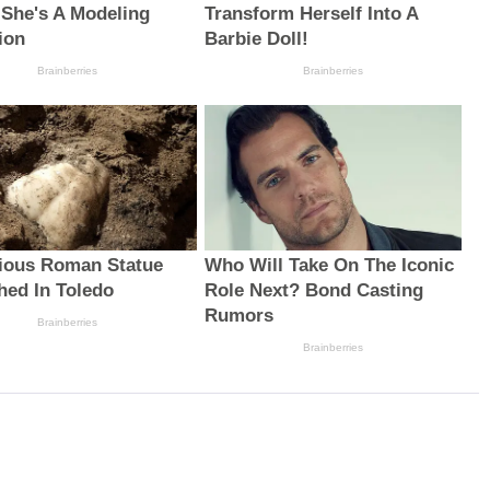
he's A Modeling
Transform Herself Into A
ion
Barbie Doll!
Brainberries
Brainberries
ious Roman Statue
Who Will Take On The Iconic
hed In Toledo
Role Next? Bond Casting
Rumors
Brainberries
Brainberries