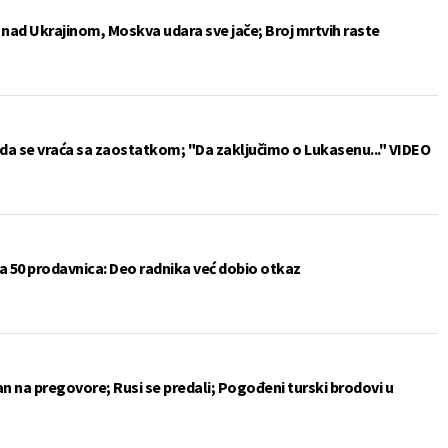
e nad Ukrajinom, Moskva udara sve jače; Broj mrtvih raste
da se vraća sa zaostatkom; "Da zaključimo o Lukasenu..." VIDEO
a 50 prodavnica: Deo radnika već dobio otkaz
an na pregovore; Rusi se predali; Pogođeni turski brodovi u