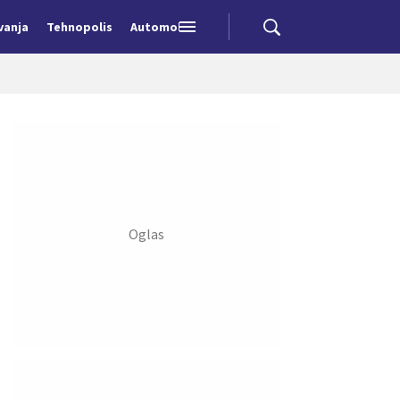
vanja
Tehnopolis
Automobili