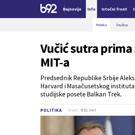
Najnovije
Info
Istočni front
Nova vest
Politika
Društvo
Vučić sutra prima
MIT-a
Predsednik Republike Srbije Aleks
Harvard i Masačusetskog instituta t
studijske posete Balkan Trek.
Izvor:
B92.net
POLITIKA