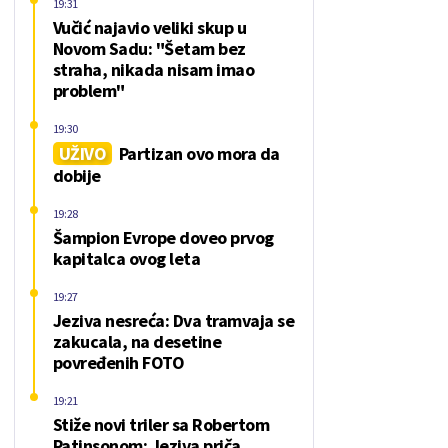
19:31
Vučić najavio veliki skup u
Novom Sadu: "Šetam bez
straha, nikada nisam imao
problem"
19:30
UŽIVO
Partizan ovo mora da
dobije
19:28
Šampion Evrope doveo prvog
kapitalca ovog leta
19:27
Jeziva nesreća: Dva tramvaja se
zakucala, na desetine
povređenih FOTO
19:21
Stiže novi triler sa Robertom
Patinsonom: Jeziva priča