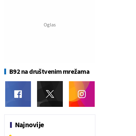
B92 na društvenim mrežama
Najnovije