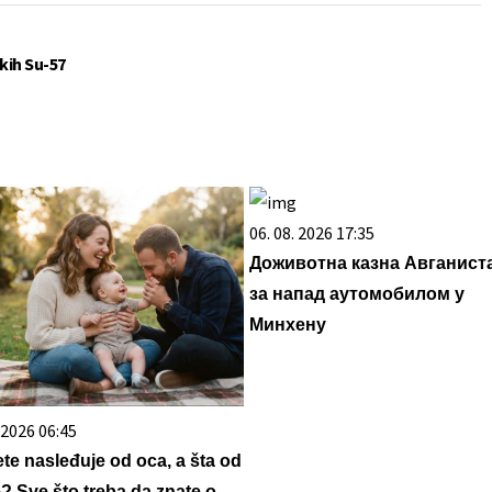
kih Su-57
06. 08. 2026 17:35
Доживотна казна Авганист
за напад аутомобилом у
Минхену
. 2026 06:45
ete nasleđuje od oca, a šta od
? Sve što treba da znate o