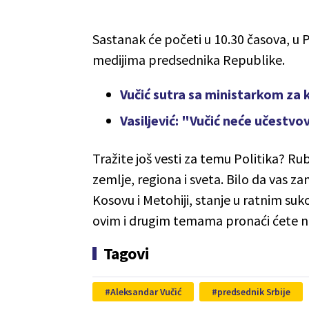
Sastanak će početi u 10.30
časova, u P
medijima predsednika Republike.
Vučić sutra sa ministarkom za 
Vasiljević: "Vučić neće učestvo
Tražite još vesti za temu Politika? Ru
zemlje, regiona i sveta. Bilo da vas zan
Kosovu i Metohiji, stanje u ratnim suko
ovim i drugim temama pronaći ćete na
Tagovi
Aleksandar Vučić
predsednik Srbije