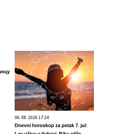
анцу
06. 08. 2026 17:24
Dnevni horoskop za petak 7. jul:
Lav uživa u ljubavi, Biku stiže