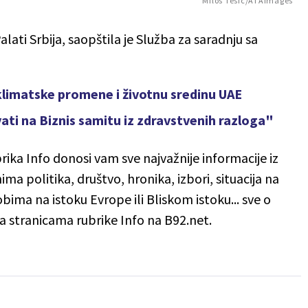
Milos Tesic/ATAImages
alati Srbija, saopštila je Služba za saradnju sa
klimatske promene i životnu sredinu UAE
vati na Biznis samitu iz zdravstvenih razloga"
brika Info donosi vam sve najvažnije informacije iz
ima politika, društvo, hronika, izbori, situacija na
bima na istoku Evrope ili Bliskom istoku... sve o
 stranicama rubrike Info na B92.net.