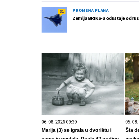
PROMENA PLANA
31
Zemlja BRIKS-a odustaje od rus
06. 08. 2026 09:39
05. 08
Marija (3) se igrala u dvorištu i
Šta d
samo je nestala: Posle 42 godine
majke