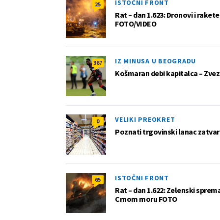
ISTOČNI FRONT
25
Rat – dan 1.623: Dronovi i raket
FOTO/VIDEO
IZ MINUSA U BEOGRADU
367
Košmaran debi kapitalca – Zvez
VELIKI PREOKRET
0
Poznati trgovinski lanac zatvar
ISTOČNI FRONT
65
Rat – dan 1.622: Zelenski sprem
Crnom moru FOTO