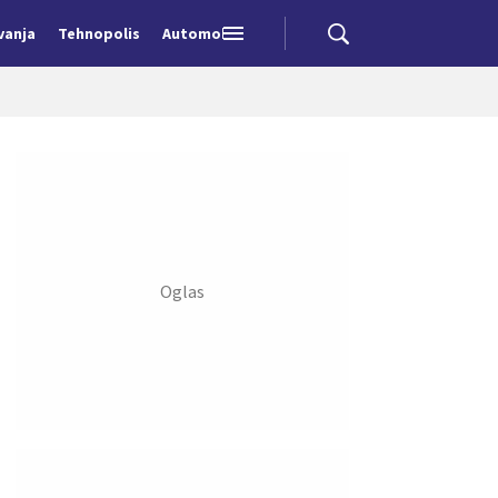
vanja
Tehnopolis
Automobili