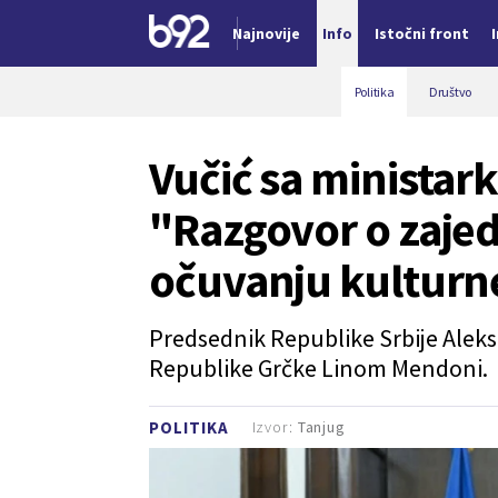
Najnovije
Info
Istočni front
Nova vest
Politika
Društvo
Vučić sa ministar
"Razgovor o zajed
očuvanju kulturn
Predsednik Republike Srbije Aleks
Republike Grčke Linom Mendoni.
Izvor:
Tanjug
POLITIKA