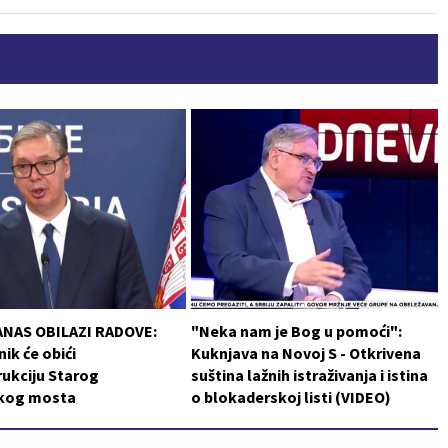
ANAS OBILAZI RADOVE:
"Neka nam je Bog u pomoći":
ik će obići
Kuknjava na Novoj S - Otkrivena
ukciju Starog
suština lažnih istraživanja i istina
čkog mosta
o blokaderskoj listi (VIDEO)