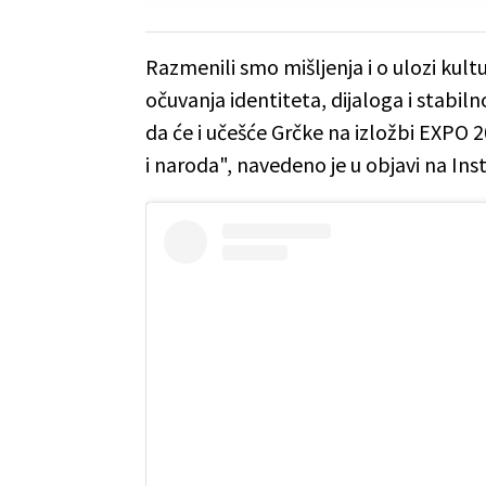
Razmenili smo mišljenja i o ulozi ku
očuvanja identiteta, dijaloga i stabil
da će i učešće Grčke na izložbi EXPO 2
i naroda", navedeno je u objavi na In