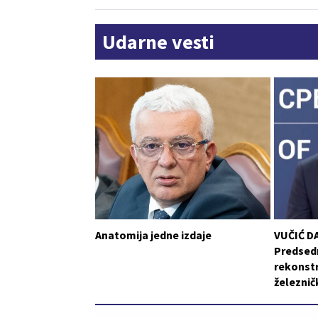
Udarne vesti
Anatomija jedne izdaje
VUČIĆ D
Predsedn
rekonstr
železni