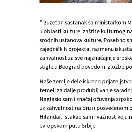
"Izuzetan sastanak sa ministarkom Me
u oblasti kulture, zaštite kulturnog 
srodnih ustanova kulture. Posebno sm
zajedničkih projekta, razmenu iskusta
zahvalnost za sve najznačajnije srpske
stigle u Beograd povodom izložbe pos
Naše zemlje dele iskreno prijateljstv
temelj za dalje produbljivanje saradn
Naglasio sam i značaj očuvanja srpsk
uz zahvalnost na brizi i posvećenom
Hilandar. Istakao sam i važnost koju 
evropskom putu Srbije.