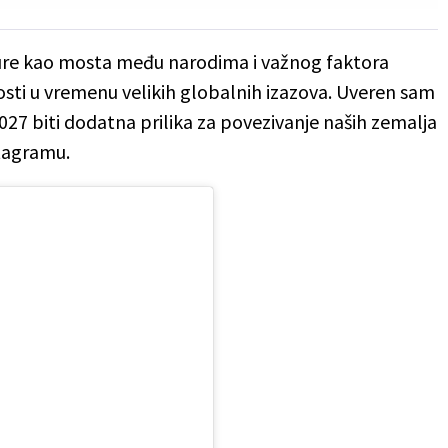
lture kao mosta među narodima i važnog faktora
nosti u vremenu velikih globalnih izazova. Uveren sam
027 biti dodatna prilika za povezivanje naših zemalja
stagramu.