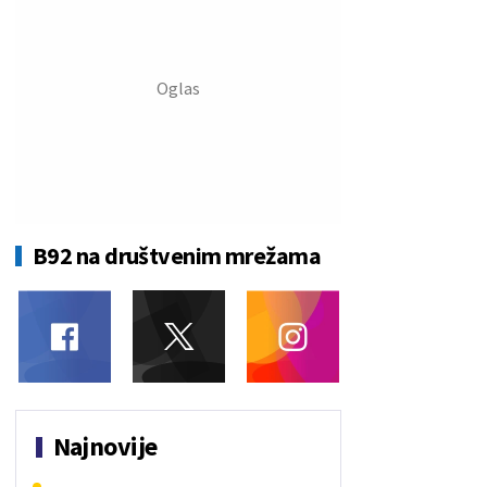
B92 na društvenim mrežama
Najnovije