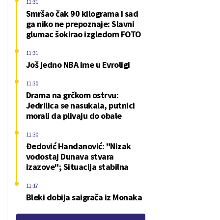
11:31
Smršao čak 90 kilograma i sad
ga niko ne prepoznaje: Slavni
glumac šokirao izgledom FOTO
11:31
Još jedno NBA ime u Evroligi
11:30
Drama na grčkom ostrvu:
Jedrilica se nasukala, putnici
morali da plivaju do obale
11:30
Đedović Handanović: "Nizak
vodostaj Dunava stvara
izazove"; Situacija stabilna
11:17
Bleki dobija saigrača iz Monaka