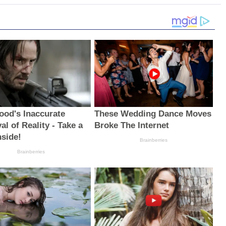
ood's Inaccurate
These Wedding Dance Moves
al of Reality - Take a
Broke The Internet
nside!
Brainberries
Brainberries