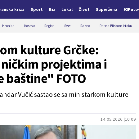
Iranska kriza
Sport
Biz
Lokal
Život
Superžena
92Puto
Hronika
Kosovo
Region
Svet
Razno
Rat na Bliskom istoku
kom kulture Grčke:
ničkim projektima i
e baštine" FOTO
andar Vučić sastao se sa ministarkom kulture
14.05.2026.
10:09