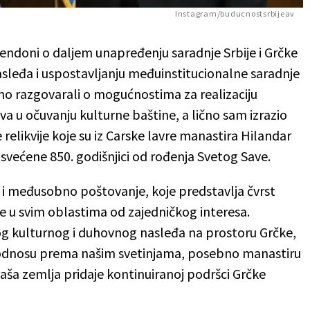
Instagram/buducnostsrbijeav
ndoni o daljem unapređenju saradnje Srbije i Grčke
nasleđa i uspostavljanju međuinstitucionalne saradnje
o razgovarali o mogućnostima za realizaciju
va u očuvanju kulturne baštine, a lično sam izrazio
 relikvije koje su iz Carske lavre manastira Hilandar
većene 850. godišnjici od rođenja Svetog Save.
o i međusobno poštovanje, koje predstavlja čvrst
je u svim oblastima od zajedničkog interesa.
og kulturnog i duhovnog nasleđa na prostoru Grčke,
 odnosu prema našim svetinjama, posebno manastiru
naša zemlja pridaje kontinuiranoj podršci Grčke