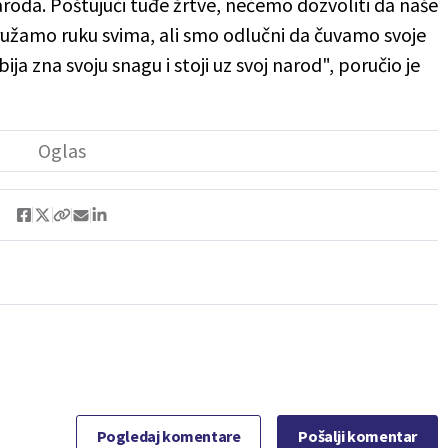
aroda. Poštujući tuđe žrtve, nećemo dozvoliti da naše
ružamo ruku svima, ali smo odlučni da čuvamo svoje
ija zna svoju snagu i stoji uz svoj narod", poručio je
Pogledaj komentare
Pošalji komentar