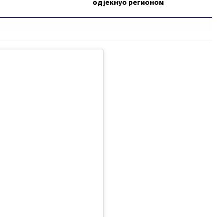
одјекнуо регионом