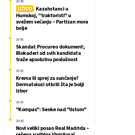
20:40
UŽIVO
Kazahstanci u
Humskoj, "traktoristi" u
svežem sećanju – Partizan mora
bolje
20:45
Skandal: Procureo dokument;
Blokaderi od svih kandidata
traže apsolutnu poslušnost
20:43
Krema ili sprej za sunčanje?
Dermatolozi otkrili šta je bolji
izbor
20:43
"Kompas": Senke nad "listom"
20:40
Novi veliki posao Real Madrida –
rešena sudbina Vinisijusa!