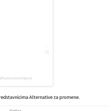
(@buducnostsrbijeav)
redstavnicima Alternative za promene.