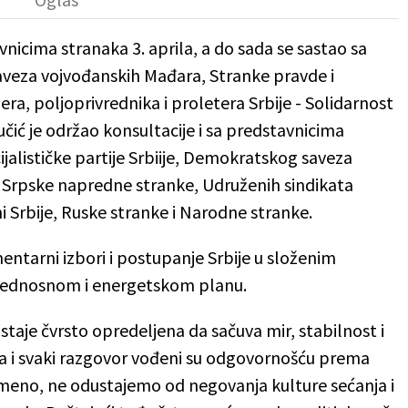
vnicima stranaka 3. aprila, a do sada se sastao sa
Saveza vojvođanskih Mađara, Stranke pravde i
era, poljoprivrednika i proletera Srbije - Solidarnost
Vučić je održao konsultacije i sa predstavnicima
ijalističke partije Srbiije, Demokratskog saveza
a Srpske napredne stranke, Udruženih sindikata
ni Srbije, Ruske stranke i Narodne stranke.
ntarni izbori i postupanje Srbije u složenim
ednosnom i energetskom planu.
staje čvrsto opredeljena da sačuva mir, stabilnost i
ka i svaki razgovor vođeni su odgovornošću prema
emeno, ne odustajemo od negovanja kulture sećanja i