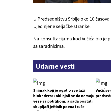
U Predsedništvu Srbije oko 10 časova 
Ujedinjene seljačke stranke.
Na konsultacijama kod Vučića bio je pr
sa saradnicima.
Udarne vesti
Snimak koji je ogolio sve laži
Vučić se
blokadera: Zaklinjali se da nemaju
predsedn
veze sa politikom, a sada postali
skupljači jeftinih poena i ruše