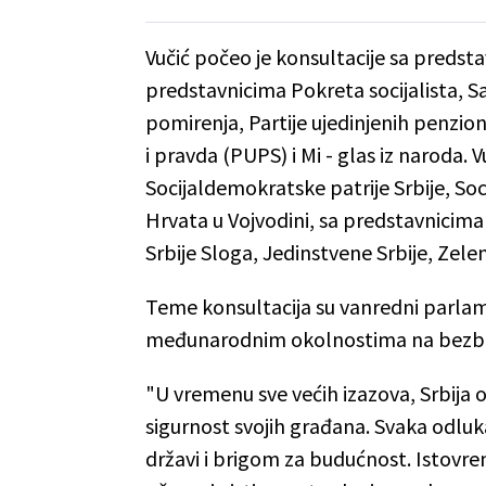
Vučić počeo je konsultacije sa predsta
predstavnicima Pokreta socijalista, 
pomirenja, Partije ujedinjenih penzion
i pravda (PUPS) i Mi - glas iz naroda. 
Socijaldemokratske patrije Srbije, Soc
Hrvata u Vojvodini, sa predstavnicim
Srbije Sloga, Jedinstvene Srbije, Zele
Teme konsultacija su vanredni parlame
međunarodnim okolnostima na bezb
"U vremenu sve većih izazova, Srbija o
sigurnost svojih građana. Svaka odlu
državi i brigom za budućnost. Istovr