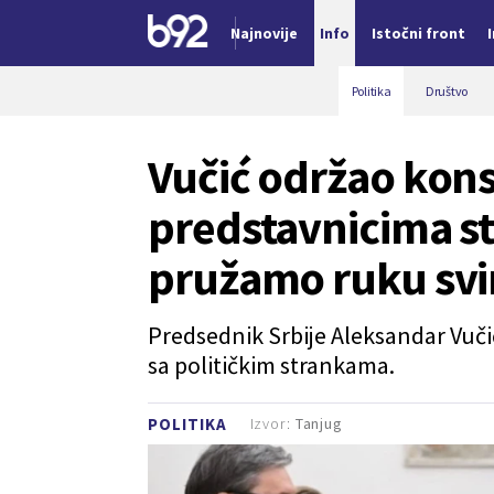
Najnovije
Info
Istočni front
Nova vest
Politika
Društvo
Vučić održao kons
predstavnicima st
pružamo ruku sv
Predsednik Srbije Aleksandar Vuči
sa političkim strankama.
Izvor:
Tanjug
POLITIKA