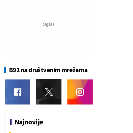
B92 na društvenim mrežama
Najnovije