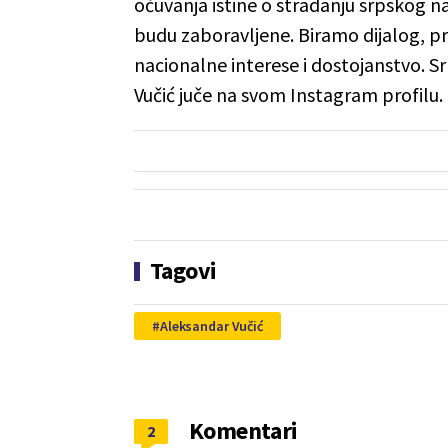
očuvanja istine o stradanju srpskog n
budu zaboravljene. Biramo dijalog, p
nacionalne interese i dostojanstvo. Srb
Vučić juče na svom Instagram profilu.
Tagovi
Aleksandar Vučić
Komentari
2