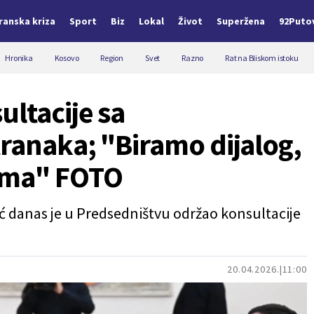
Iranska kriza
Sport
Biz
Lokal
Život
Superžena
92Puto
Hronika
Kosovo
Region
Svet
Razno
Rat na Bliskom istoku
ultacije sa
ranaka; "Biramo dijalog,
ima" FOTO
ć danas je u Predsedništvu održao konsultacije
20.04.2026.
11:00