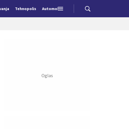
vanja
Tehnopolis
Automobili