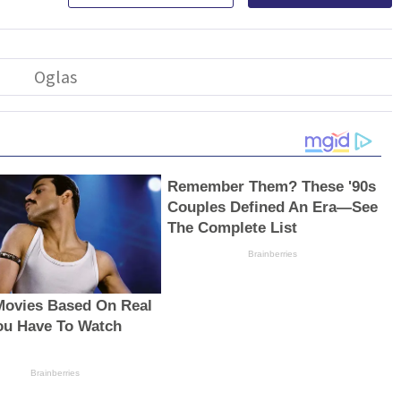
Remember Them? These '90s
Couples Defined An Era—See
The Complete List
Brainberries
Movies Based On Real
You Have To Watch
Brainberries