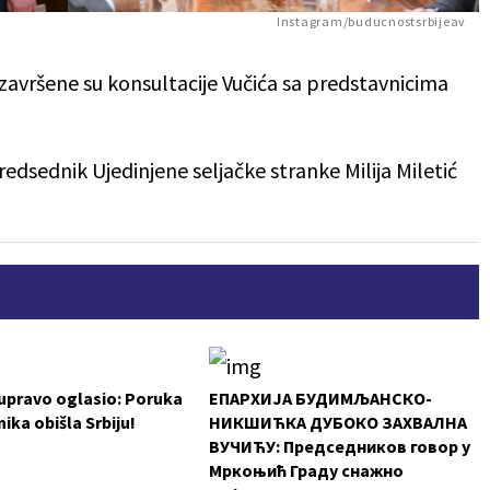
Instagram/buducnostsrbijeav
završene su konsultacije Vučića sa predstavnicima
edsednik Ujedinjene seljačke stranke Milija Miletić
 upravo oglasio: Poruka
ЕПАРХИЈА БУДИМЉАНСКО-
ika obišla Srbiju!
НИКШИЋКА ДУБОКО ЗАХВАЛНА
ВУЧИЋУ: Председников говор у
Мркоњић Граду снажно