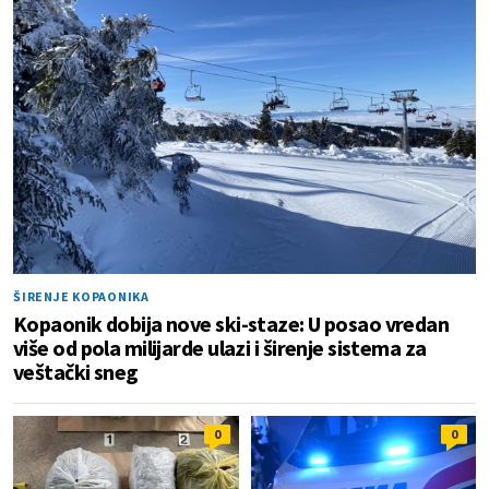
ŠIRENJE KOPAONIKA
Kopaonik dobija nove ski-staze: U posao vredan
više od pola milijarde ulazi i širenje sistema za
veštački sneg
0
0