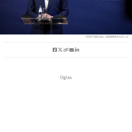
FOTO TANJUG/ JADRANKA ILIĆ/ nr