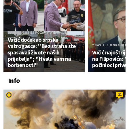
DANIMA GASILI POŽARE U ŠPANIJI
Vučić dočekao srpske
vatrogasce: "Bez straha ste
"NASILJE MORA BIT
spasavali živote naših
Vučić najoštrij
prijatelja"; "Hvala vam na
na Filipovića: 
borbenosti"
počinioci prive
Info
21