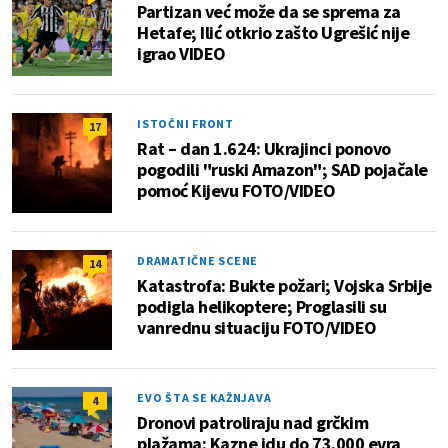
Partizan već može da se sprema za
Hetafe; Ilić otkrio zašto Ugrešić nije
igrao VIDEO
ISTOČNI FRONT
17
Rat – dan 1.624: Ukrajinci ponovo
pogodili "ruski Amazon"; SAD pojačale
pomoć Kijevu FOTO/VIDEO
DRAMATIČNE SCENE
14
Katastrofa: Bukte požari; Vojska Srbije
podigla helikoptere; Proglasili su
vanrednu situaciju FOTO/VIDEO
EVO ŠTA SE KAŽNJAVA
4
Dronovi patroliraju nad grčkim
plažama: Kazne idu do 73.000 evra