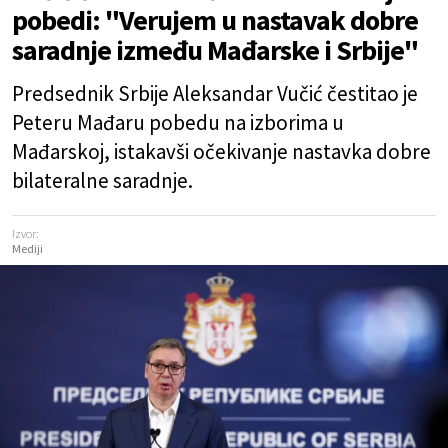
pobedi: "Verujem u nastavak dobre
saradnje između Mađarske i Srbije"
Predsednik Srbije Aleksandar Vučić čestitao je
Peteru Mađaru pobedu na izborima u
Mađarskoj, istakavši očekivanje nastavka dobre
bilateralne saradnje.
Izvor:
Mediji