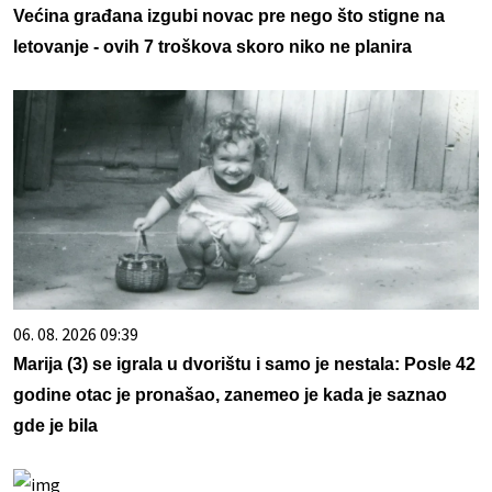
Većina građana izgubi novac pre nego što stigne na
letovanje - ovih 7 troškova skoro niko ne planira
06. 08. 2026 09:39
Marija (3) se igrala u dvorištu i samo je nestala: Posle 42
godine otac je pronašao, zanemeo je kada je saznao
gde je bila