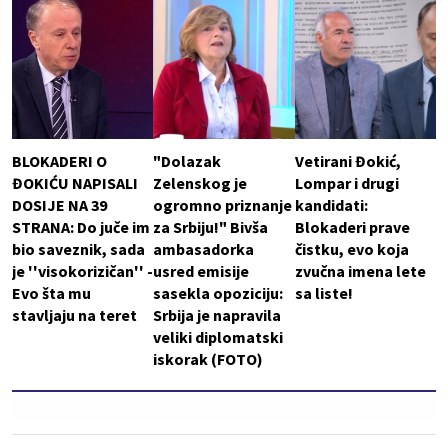
BLOKADERI O
"Dolazak
Vetirani Đokić,
ĐOKIĆU NAPISALI
Zelenskog je
Lompar i drugi
DOSIJE NA 39
ogromno priznanje
kandidati:
STRANA: Do juče im
za Srbiju!" Bivša
Blokaderi prave
bio saveznik, sada
ambasadorka
čistku, evo koja
je ''visokorizičan'' -
usred emisije
zvučna imena lete
Evo šta mu
sasekla opoziciju:
sa liste!
stavljaju na teret
Srbija je napravila
veliki diplomatski
iskorak (FOTO)