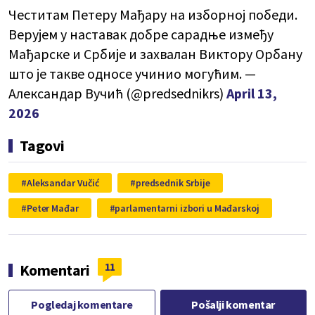
Честитам Петеру Мађару на изборној победи.
Верујем у наставак добре сарадње између
Мађарске и Србије и захвалан Виктору Орбану
што је такве односе учинио могућим. —
Александар Вучић (@predsednikrs)
April 13,
2026
Tagovi
Aleksandar Vučić
predsednik Srbije
Peter Mađar
parlamentarni izbori u Mađarskoj
11
Komentari
Pogledaj komentare
Pošalji komentar