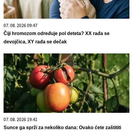
07. 08. 2026 09:47
Čiji hromozom određuje pol deteta? XX rađa se
devojčica, XY rađa se dečak
07. 08. 2026 19:41
Sunce ga sprži za nekoliko dana: Ovako ćete zaštititi