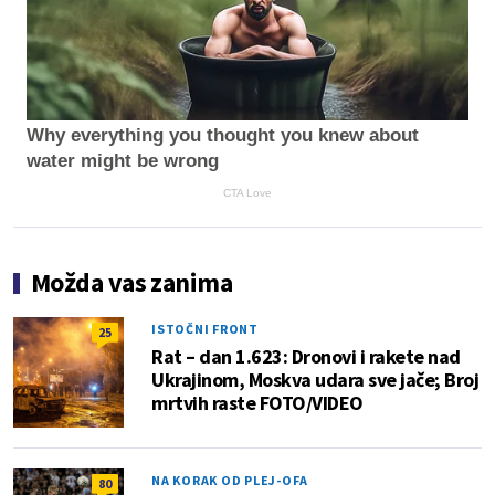
Why everything you thought you knew about
water might be wrong
CTA Love
Možda vas zanima
ISTOČNI FRONT
25
Rat – dan 1.623: Dronovi i rakete nad
Ukrajinom, Moskva udara sve jače; Broj
mrtvih raste FOTO/VIDEO
NA KORAK OD PLEJ-OFA
80