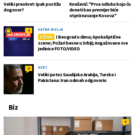
Veliki preokret: Ipak postižu
Knežević: "Prva odluka koju ću
dogovor?
doneti kao premijer biće
otpriznavanje Kosova"
VATRA DIVLJA
4
UŽIVO
I Beograd u dimu; Apokaliptične
scene; Požari besne u Srbiji; Angažovane sve
jedinice FOTO/VIDEO
SVET
0
Veliki potez Saudijske Arabije, Turske i
Pakistana: Iran odmah odgovorio
Biz
0