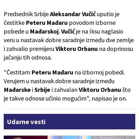
Predsednik Srbije
Aleksandar Vučić
uputio je
čestitke
Peteru Mađaru
povodom izborne
pobede u
Mađarskoj
.
Vučić
je na Iksu naglasio
veru u nastavak dobre saradnje između dve zemlje
i zahvalio premijeru
Viktoru Orbanu
na doprinosu
jačanju tih odnosa.
"Čestitam
Peteru Mađaru
na izbornoj pobedi.
Verujem u nastavak dobre saradnje između
Mađarske
i
Srbije
i zahvalan
Viktoru Orbanu
što
je takve odnose učinio mogućim", napisao je on.
Udarne vesti