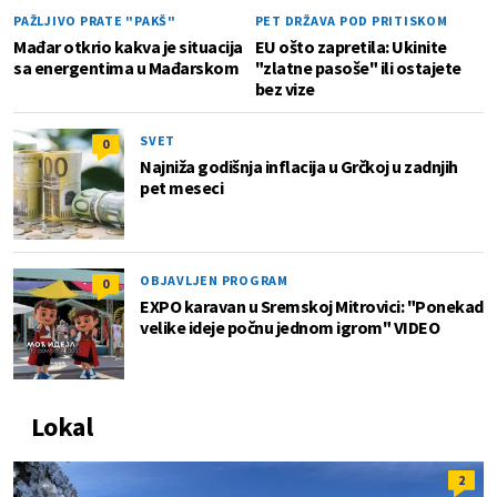
PAŽLJIVO PRATE "PAKŠ"
PET DRŽAVA POD PRITISKOM
Mađar otkrio kakva je situacija
EU ošto zapretila: Ukinite
sa energentima u Mađarskom
"zlatne pasoše" ili ostajete
bez vize
SVET
0
Najniža godišnja inflacija u Grčkoj u zadnjih
pet meseci
OBJAVLJEN PROGRAM
0
EXPO karavan u Sremskoj Mitrovici: "Ponekad
velike ideje počnu jednom igrom" VIDEO
Lokal
2