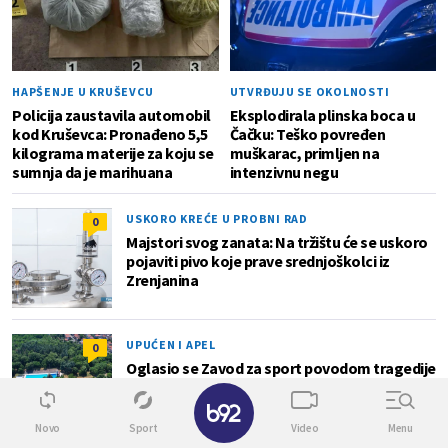
HAPŠENJE U KRUŠEVCU
UTVRĐUJU SE OKOLNOSTI
Policija zaustavila automobil
Eksplodirala plinska boca u
kod Kruševca: Pronađeno 5,5
Čačku: Teško povređen
kilograma materije za koju se
muškarac, primljen na
sumnja da je marihuana
intenzivnu negu
USKORO KREĆE U PROBNI RAD
0
Majstori svog zanata: Na tržištu će se uskoro
pojaviti pivo koje prave srednjoškolci iz
Zrenjanina
UPUĆEN I APEL
0
Oglasio se Zavod za sport povodom tragedije
na bazenu Košutnjak: Nastradao muškarac
✕
star oko 70 godina
Novo
Sport
Video
Menu