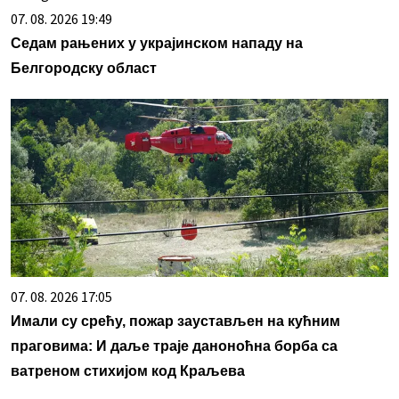
07. 08. 2026 19:49
Седам рањених у украјинском нападу на
Белгородску област
07. 08. 2026 17:05
Имали су срећу, пожар заустављен на кућним
праговима: И даље траје даноноћна борба са
ватреном стихијом код Краљева