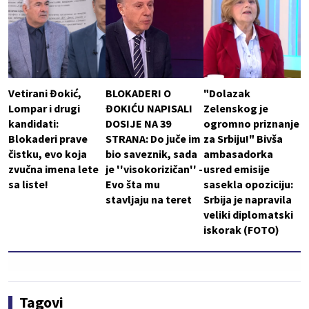
Vetirani Đokić,
BLOKADERI O
"Dolazak
Lompar i drugi
ĐOKIĆU NAPISALI
Zelenskog je
kandidati:
DOSIJE NA 39
ogromno priznanje
Blokaderi prave
STRANA: Do juče im
za Srbiju!" Bivša
čistku, evo koja
bio saveznik, sada
ambasadorka
zvučna imena lete
je ''visokorizičan'' -
usred emisije
sa liste!
Evo šta mu
sasekla opoziciju:
stavljaju na teret
Srbija je napravila
veliki diplomatski
iskorak (FOTO)
Tagovi