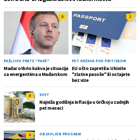
0
2
PAŽLJIVO PRATE "PAKŠ"
PET DRŽAVA POD PRITISKOM
Mađar otkrio kakva je situacija
EU ošto zapretila: Ukinite
sa energentima u Mađarskom
"zlatne pasoše" ili ostajete
bez vize
SVET
0
Najniža godišnja inflacija u Grčkoj u zadnjih
pet meseci
OBJAVLJEN PROGRAM
0