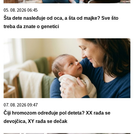
05. 08. 2026 06:45
Šta dete nasleđuje od oca, a šta od majke? Sve što
treba da znate o genetici
07. 08. 2026 09:47
Čiji hromozom određuje pol deteta? XX rađa se
devojčica, XY rađa se dečak