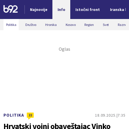
Najnovije
Info
Istočni front
Iranska kr
Nova vest
Politika
Društvo
Hronika
Kosovo
Region
Svet
Razno
POLITIKA
18.09.2025.
7:35
22
Hrvatski vojni obaveštajac Vinko