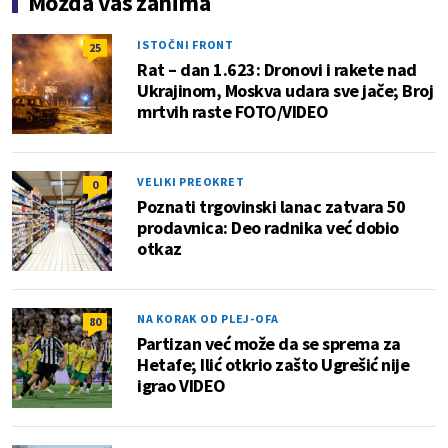
Možda vas zanima
ISTOČNI FRONT
25
Rat – dan 1.623: Dronovi i rakete nad
Ukrajinom, Moskva udara sve jače; Broj
mrtvih raste FOTO/VIDEO
VELIKI PREOKRET
0
Poznati trgovinski lanac zatvara 50
prodavnica: Deo radnika već dobio
otkaz
NA KORAK OD PLEJ-OFA
80
Partizan već može da se sprema za
Hetafe; Ilić otkrio zašto Ugrešić nije
igrao VIDEO