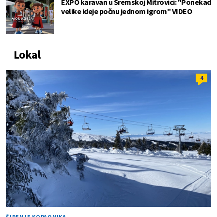
EXPO karavan u Sremskoj Mitrovici: "Ponekad
velike ideje počnu jednom igrom" VIDEO
Lokal
4
ŠIRENJE KOPAONIKA