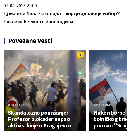
07. 08. 2026 21:00
Црна или бела чоколада – која је здравији избор?
Разлика ће многе изненадити
Povezane vesti
1
POLITIKA
POLITIKA
Skandalozno ponašanje:
Nakon borbe za 
Profesor blokader napao
bolničkog krev
aktivistkinje u Kragujevcu
poruku: "Srbij