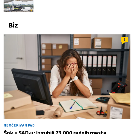
Biz
1
NEOČEKIVAN PAD
Šok u SAD-u: Izgubili 23.000 radnih mesta