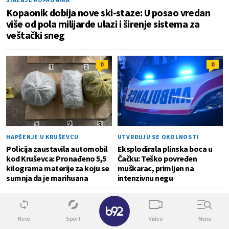
Kopaonik dobija nove ski-staze: U posao vredan
više od pola milijarde ulazi i širenje sistema za
veštački sneg
0
0
HAPŠENJE U KRUŠEVCU
UTVRĐUJU SE OKOLNOSTI
Policija zaustavila automobil
Eksplodirala plinska boca u
kod Kruševca: Pronađeno 5,5
Čačku: Teško povređen
kilograma materije za koju se
muškarac, primljen na
sumnja da je marihuana
intenzivnu negu
USKORO KREĆE U PROBNI RAD
✕
0
Majstori svog zanata: Na tržištu će se uskoro
Novo
Sport
Video
Menu
pojaviti pivo koje prave srednjoškolci iz