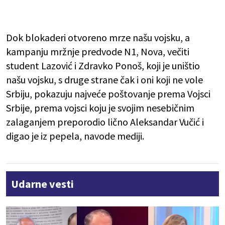
Dok blokaderi otvoreno mrze našu vojsku, a
kampanju mržnje predvode N1, Nova, večiti
student Lazović i Zdravko Ponoš, koji je uništio
našu vojsku, s druge strane čak i oni koji ne vole
Srbiju, pokazuju najveće poštovanje prema Vojsci
Srbije, prema vojsci koju je svojim nesebičnim
zalaganjem preporodio lično Aleksandar Vučić i
digao je iz pepela, navode mediji.
Udarne vesti