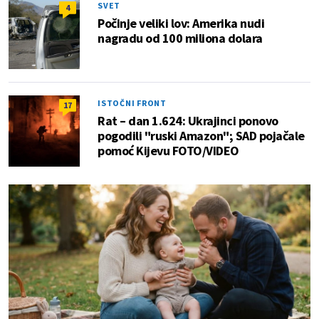
SVET
4
Počinje veliki lov: Amerika nudi
nagradu od 100 miliona dolara
ISTOČNI FRONT
17
Rat – dan 1.624: Ukrajinci ponovo
pogodili "ruski Amazon"; SAD pojačale
pomoć Kijevu FOTO/VIDEO