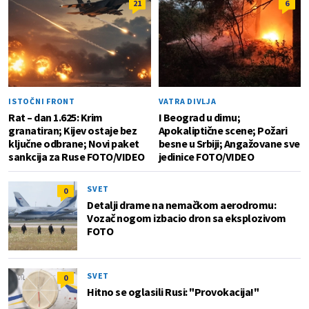
21
6
ISTOČNI FRONT
VATRA DIVLJA
Rat – dan 1.625: Krim
I Beograd u dimu;
granatiran; Kijev ostaje bez
Apokaliptične scene; Požari
ključne odbrane; Novi paket
besne u Srbiji; Angažovane sve
sankcija za Ruse FOTO/VIDEO
jedinice FOTO/VIDEO
SVET
0
Detalji drame na nemačkom aerodromu:
Vozač nogom izbacio dron sa eksplozivom
FOTO
SVET
0
Hitno se oglasili Rusi: "Provokacija!"