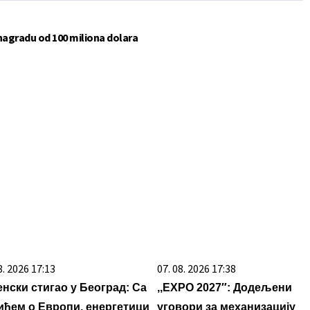
 nagradu od 100 miliona dolara
7. 2026 07:44
05. 08. 2026 06:45
na građana izgubi novac pre
Šta dete nasleđuje od oca, a 
 što stigne na letovanje -
od majke? Sve što treba da z