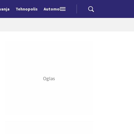
vanja
Tehnopolis
Automobili