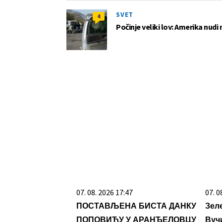
SVET
4
Počinje veliki lov: Amerika nudi
07. 08. 2026 09:14
15. 0
Сазнања „Политике”: Црна
Veći
Гора следећа у војном савезу
nego