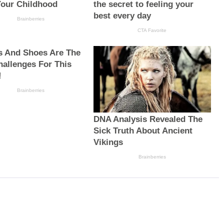
our Childhood
the secret to feeling your
best every day
Brainberries
CTA Favorite
s And Shoes Are The
hallenges For This
!
Brainberries
DNA Analysis Revealed The
Sick Truth About Ancient
Vikings
Brainberries