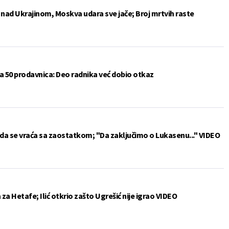
e nad Ukrajinom, Moskva udara sve jače; Broj mrtvih raste
a 50 prodavnica: Deo radnika već dobio otkaz
da se vraća sa zaostatkom; "Da zaključimo o Lukasenu..." VIDEO
a Hetafe; Ilić otkrio zašto Ugrešić nije igrao VIDEO