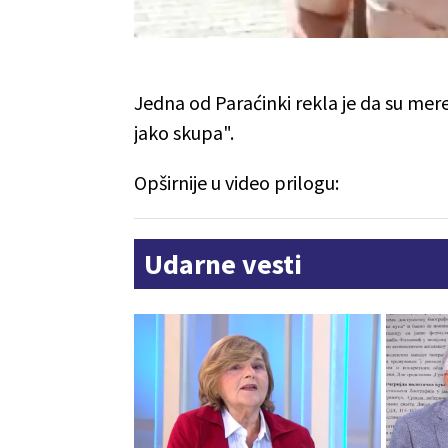
Jedna od Paraćinki rekla je da su mer
jako skupa".
Opširnije u video prilogu:
Udarne vesti