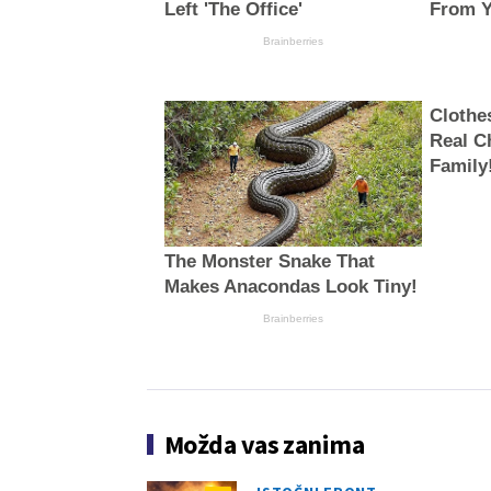
Left 'The Office'
From Y
Brainberries
Clothe
Real C
Family
The Monster Snake That
Makes Anacondas Look Tiny!
Brainberries
Možda vas zanima