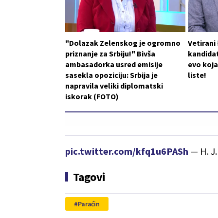
"Dolazak Zelenskog je ogromno
Vetirani
priznanje za Srbiju!" Bivša
kandidat
ambasadorka usred emisije
evo koja
sasekla opoziciju: Srbija je
liste!
napravila veliki diplomatski
iskorak (FOTO)
pic.twitter.com/kfq1u6PASh
— H. J
Tagovi
Paraćin