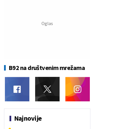
B92 na društvenim mrežama
Najnovije