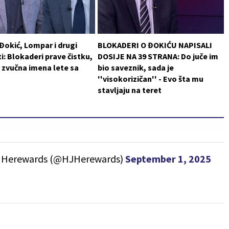
 Đokić, Lompar i drugi
BLOKADERI O ĐOKIĆU NAPISALI
i: Blokaderi prave čistku,
DOSIJE NA 39 STRANA: Do juče im
 zvučna imena lete sa
bio saveznik, sada je
''visokorizičan'' - Evo šta mu
stavljaju na teret
. Herewards (@HJHerewards)
September 1, 2025