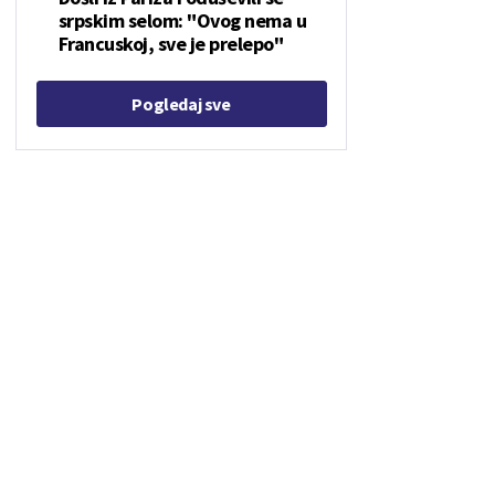
srpskim selom: "Ovog nema u
Francuskoj, sve je prelepo"
Pogledaj sve