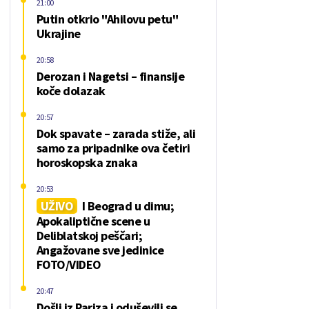
21:00
Putin otkrio "Ahilovu petu"
Ukrajine
20:58
Derozan i Nagetsi – finansije
koče dolazak
20:57
Dok spavate – zarada stiže, ali
samo za pripadnike ova četiri
horoskopska znaka
20:53
UŽIVO
I Beograd u dimu;
Apokaliptične scene u
Deliblatskoj peščari;
Angažovane sve jedinice
FOTO/VIDEO
20:47
Došli iz Pariza i oduševili se