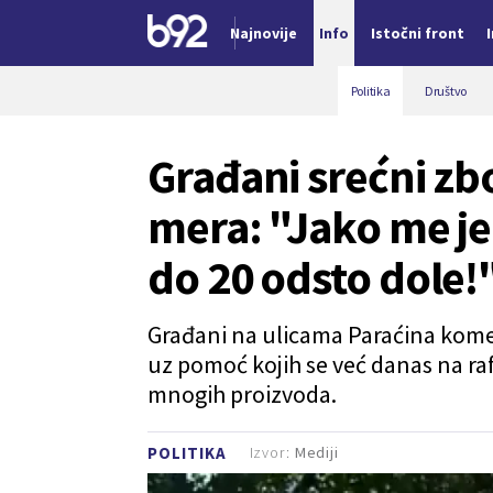
Najnovije
Info
Istočni front
Nova vest
Politika
Društvo
Građani srećni z
mera: "Jako me je
do 20 odsto dole!
Građani na ulicama Paraćina komen
uz pomoć kojih se već danas na r
mnogih proizvoda.
Izvor:
Mediji
POLITIKA