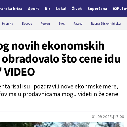
Iranska kriza
Sport
Biz
Lokal
Život
Superžena
92Puto
Hronika
Kosovo
Region
Svet
Razno
Rat na Bliskom istoku
bog novih ekonomskih
 obradovalo što cene idu
" VIDEO
tarisali su i pozdravili nove ekonmske mere,
afovima u prodavnicama mogu videti niže cene
01.09.2025.
17:00