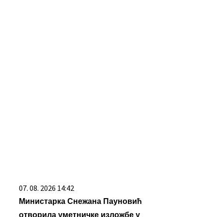
03. 08. 2026 13:23
šta
Hibrid broj 1 koji osvaja Evropu,
nate
sada po specijalnoj akcijskoj ceni