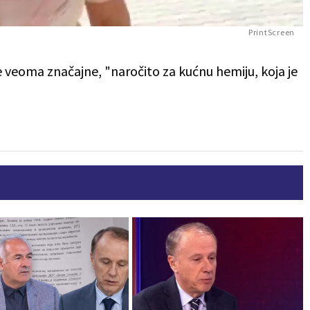
PrintScreen
e veoma značajne, "naročito za kućnu hemiju, koja je