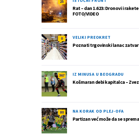
ISTOČNI FRONT
25
Rat – dan 1.623: Dronovi i raket
FOTO/VIDEO
VELIKI PREOKRET
0
Poznati trgovinski lanac zatvar
IZ MINUSA U BEOGRADU
367
Košmaran debi kapitalca – Zvez
NA KORAK OD PLEJ-OFA
80
Partizan već može da se sprema z