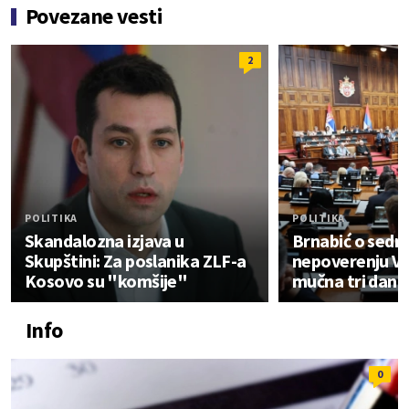
Povezane vesti
2
POLITIKA
POLITIKA
Skandalozna izjava u
Brnabić o sedni
Skupštini: Za poslanika ZLF-a
nepoverenju Vla
Kosovo su "komšije"
mučna tri dana
Info
0