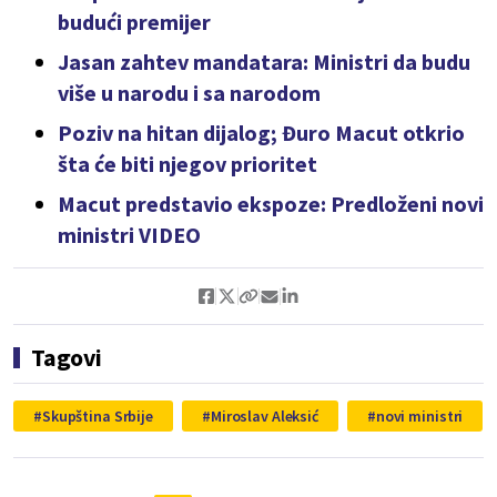
budući premijer
Jasan zahtev mandatara: Ministri da budu
više u narodu i sa narodom
Poziv na hitan dijalog; Đuro Macut otkrio
šta će biti njegov prioritet
Macut predstavio ekspoze: Predloženi novi
ministri VIDEO
Tagovi
Skupština Srbije
Miroslav Aleksić
novi ministri