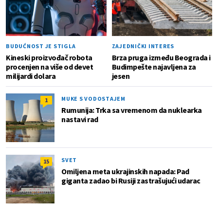
BUDUĆNOST JE STIGLA
ZAJEDNIČKI INTERES
Kineski proizvođač robota
Brza pruga između Beograda i
procenjen na više od devet
Budimpešte najavljena za
milijardi dolara
jesen
MUKE S VODOSTAJEM
1
Rumunija: Trka sa vremenom da nuklearka
nastavi rad
SVET
15
Omiljena meta ukrajinskih napada: Pad
giganta zadao bi Rusiji zastrašujući udarac