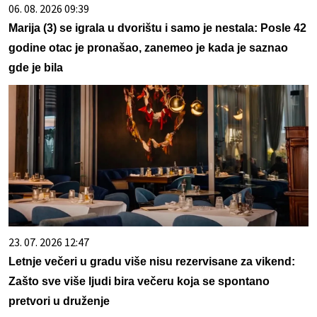
06. 08. 2026 09:39
Marija (3) se igrala u dvorištu i samo je nestala: Posle 42
godine otac je pronašao, zanemeo je kada je saznao
gde je bila
23. 07. 2026 12:47
Letnje večeri u gradu više nisu rezervisane za vikend:
Zašto sve više ljudi bira večeru koja se spontano
pretvori u druženje