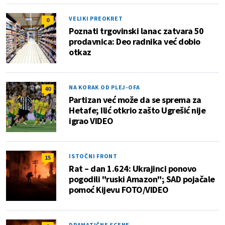
VELIKI PREOKRET
0
Poznati trgovinski lanac zatvara 50
prodavnica: Deo radnika već dobio
otkaz
NA KORAK OD PLEJ-OFA
40
Partizan već može da se sprema za
Hetafe; Ilić otkrio zašto Ugrešić nije
igrao VIDEO
ISTOČNI FRONT
15
Rat – dan 1.624: Ukrajinci ponovo
pogodili "ruski Amazon"; SAD pojačale
pomoć Kijevu FOTO/VIDEO
DRAMATIČNE SCENE