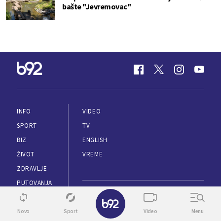
bašte "Jevremovac"
INFO
VIDEO
SPORT
TV
BIZ
ENGLISH
ŽIVOT
VREME
ZDRAVLJE
PUTOVANJA
✕
KULTURA
MARKETING
SUPERŽENA
Novo
Sport
Video
Menu
IMPRESUM