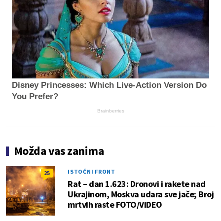
Disney Princesses: Which Live-Action Version Do
You Prefer?
Brainberries
Možda vas zanima
ISTOČNI FRONT
25
Rat – dan 1.623: Dronovi i rakete nad
Ukrajinom, Moskva udara sve jače; Broj
mrtvih raste FOTO/VIDEO