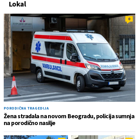
Lokal
0
PORODIČNA TRAGEDIJA
Žena stradala na novom Beogradu, policija sumnja
na porodično nasilje