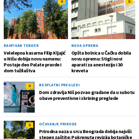
0
0
RASPISAN TENDER
NOVA OPREMA
Velelepna kasarna Filip Kljajić
Opšta bolnica u Čačku dobila
u NIšu dobija novu namenu:
novu opremu: Stigli novi
Postaje deo Palate pravde i
aparati za anesteziju i 30
dom tužilaštva
kreveta
BESPLATNI PREGLEDI
0
Dom zdravlja Niš pozvao građane da u subotu
obave preventivne i skrining preglede
OČUVANJE PRIRODE
0
Prirodna oaza u srcu Beograda dobija najviši
stepen zaštite: Pokrenuta revizija botaničke