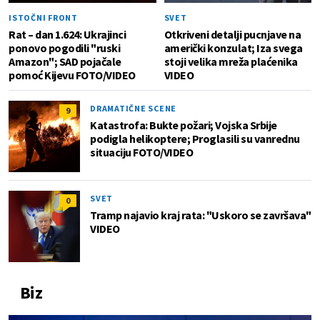
ISTOČNI FRONT
SVET
Rat – dan 1.624: Ukrajinci
Otkriveni detalji pucnjave na
ponovo pogodili "ruski
američki konzulat; Iza svega
Amazon"; SAD pojačale
stoji velika mreža plaćenika
pomoć Kijevu FOTO/VIDEO
VIDEO
DRAMATIČNE SCENE
9
Katastrofa: Bukte požari; Vojska Srbije
podigla helikoptere; Proglasili su vanrednu
situaciju FOTO/VIDEO
SVET
0
Tramp najavio kraj rata: "Uskoro se završava"
VIDEO
Biz