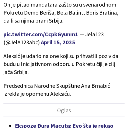
On je pitao mandatara zašto su u svenarodnom
Pokretu Demo Beriša, Bela Balint, Boris Bratina, i
da li sa njima brani Srbiju.
pic.twitter.com/CcpkGyunm1
— Jela123
(@JelA123abc)
April 15, 2025
Aleksić je udario na one koji su prihvatili poziv da
budu u Inicijativnom odboru u Pokretu čiji je cilj
jača Srbija.
Predsednica Narodne Skupštine Ana Brnabić
izrekla je opomenu Aleksiću.
Ekspoze Đura Macuta: Evo šta je rekao