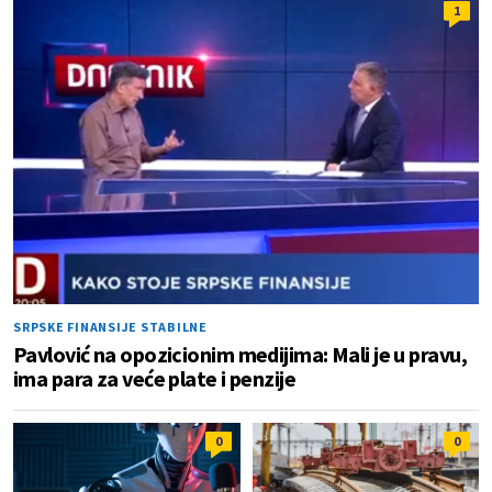
1
SRPSKE FINANSIJE STABILNE
Pavlović na opozicionim medijima: Mali je u pravu,
ima para za veće plate i penzije
0
0