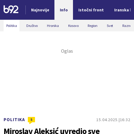
Najnovije
Info
Istočni front
Iranska kr
Nova vest
Politika
Društvo
Hronika
Kosovo
Region
Svet
Razno
POLITIKA
15.04.2025.
16:32
5
Miroslav Aleksić uvredio sve