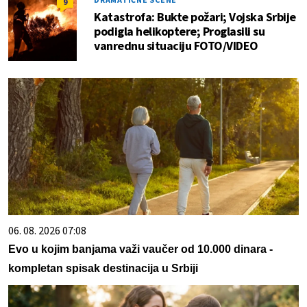
9
Katastrofa: Bukte požari; Vojska Srbije
podigla helikoptere; Proglasili su
vanrednu situaciju FOTO/VIDEO
06. 08. 2026 07:08
Evo u kojim banjama važi vaučer od 10.000 dinara -
kompletan spisak destinacija u Srbiji