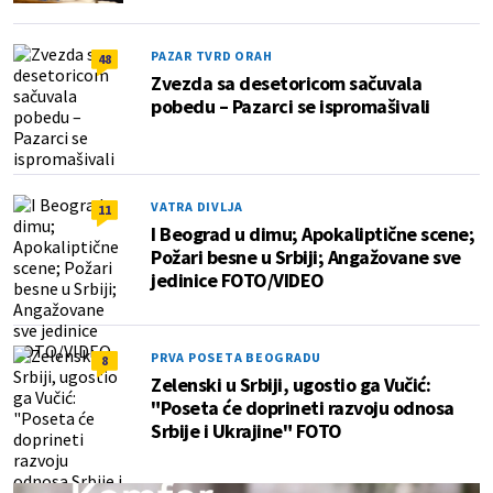
PAZAR TVRD ORAH
48
Zvezda sa desetoricom sačuvala
pobedu – Pazarci se ispromašivali
VATRA DIVLJA
11
I Beograd u dimu; Apokaliptične scene;
Požari besne u Srbiji; Angažovane sve
jedinice FOTO/VIDEO
PRVA POSETA BEOGRADU
8
Zelenski u Srbiji, ugostio ga Vučić:
"Poseta će doprineti razvoju odnosa
Srbije i Ukrajine" FOTO