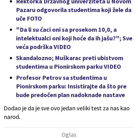
Rektorka Državnog univerziteta u Novom
Pazaru odgovorila studentima koji žele da
uče FOTO
"Da li su ćaci oni sa prosekom 10,0, a
intelektualci oni koji hoće da ih jašu?"; Sve
veća podrška VIDEO
Skandalozno; Muškarac preti ubistvom
studentima u Pionirskom parku VIDEO
Profesor Petrov sa studentima u
Pionirskom parku: Insistirajte da što pre
bude predočen plan nadoknade nastave
Dodao je da je sve ovo jedan veliki test za nas kao
narod.