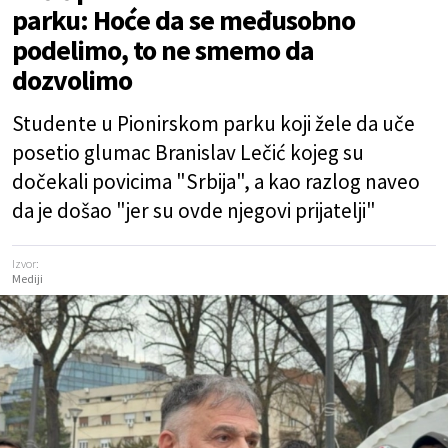
parku: Hoće da se međusobno
podelimo, to ne smemo da
dozvolimo
Studente u Pionirskom parku koji žele da uče
posetio glumac Branislav Lečić kojeg su
dočekali povicima "Srbija", a kao razlog naveo
da je došao "jer su ovde njegovi prijatelji"
Izvor:
Mediji