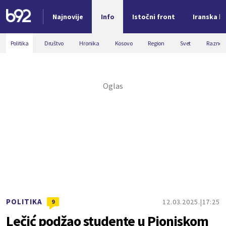
Najnovije
Info
Istočni front
Iranska kr
Nova vest
Politika
Društvo
Hronika
Kosovo
Region
Svet
Razno
POLITIKA
12.03.2025.
17:25
9
Lečić podžao studente u Pioniskom