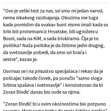
"Ovo je veliki test za nas, svi smo mi jedan narod,
nema nikakvog razdvajanja. Obuzima me tuga
kada pomislim da ovakav bunt nismo imali kada su
Srbi bili proterivani iz Hrvatske, bili ugroženi u
Bosni, sada na KiM, a sada blokiramo. Čija je to
politika? Naša politika je da štitimo jedni drugog,
da svetosavlje pobedi, da smo svi braća i
sestre", kazao je.
Osvrnuo se i na prisustvo specijalaca i rekao da je
policajac takođe čovek, pa poručio "samo sloga
Srbina spašava i svetosavlje" i konstatovao da bi
Zoran Đinđić danas bio ovde sa njima.
"Zoran Đinđić bi u ovim okolnostima bio potpuno
sa vama. Meni samo treba da moja Srbijica preživi."