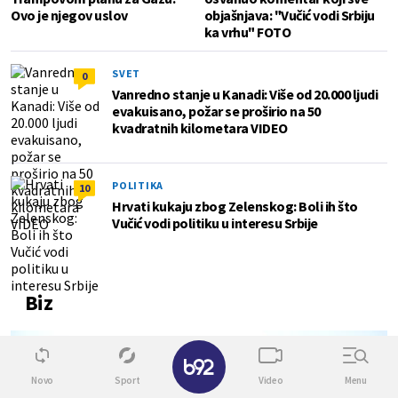
Ovo je njegov uslov
objašnjava: "Vučić vodi Srbiju
ka vrhu" FOTO
SVET
0
Vanredno stanje u Kanadi: Više od 20.000 ljudi
evakuisano, požar se proširio na 50
kvadratnih kilometara VIDEO
POLITIKA
10
Hrvati kukaju zbog Zelenskog: Boli ih što
Vučić vodi politiku u interesu Srbije
Biz
0
✕
Novo
Sport
Video
Menu