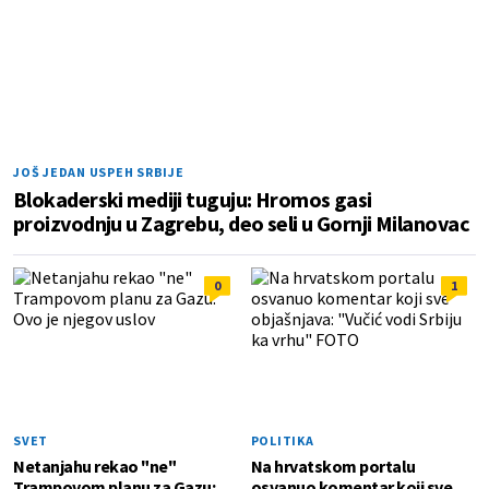
JOŠ JEDAN USPEH SRBIJE
Blokaderski mediji tuguju: Hromos gasi
proizvodnju u Zagrebu, deo seli u Gornji Milanovac
0
1
SVET
POLITIKA
Netanjahu rekao "ne"
Na hrvatskom portalu
Trampovom planu za Gazu:
osvanuo komentar koji sve