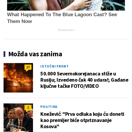
What Happened To The Blue Lagoon Cast? See
Them Now
Brainberries
Možda vas zanima
ISTOČNI FRONT
17
50.000 Severnokorejanaca stiže u
Rusiju; Izvedeno čak 40 udara!; Gađane
ključne tačke FOTO/VIDEO
POLITIKA
2
Knežević: "Prva odluka koju ću doneti
kao premijer biće otpriznavanje
Kosova"