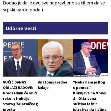
Dodao je da je ovo sve napravljeno sa ciljem da se
srpski narod podeli.
Udarne vesti
VUČIĆ DANAS
Anatomija jedne
"Neka nam je Bog
OBILAZI RADOVE:
izdaje
u pomoći":
Predsednik će obići
Kuknjava na Novoj
rekonstrukciju
S - Otkrivena
Starog železničkog
suština lažnih
mosta
istraživanja i istina