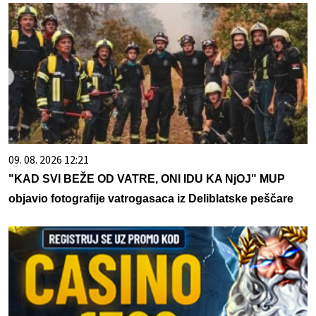
09. 08. 2026 12:21
"KAD SVI BEŽE OD VATRE, ONI IDU KA NjOJ" MUP
objavio fotografije vatrogasaca iz Deliblatske peščare