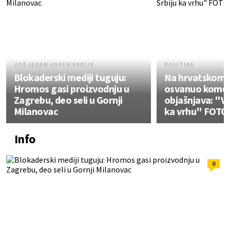
JOŠ JEDAN USPEH SRBIJE
POLITIKA
Blokaderski mediji tuguju:
Na hrvatskom 
Hromos gasi proizvodnju u
osvanuo koment
Zagrebu, deo seli u Gornji
objašnjava: "Vu
Milanovac
ka vrhu" FOTO
Info
0