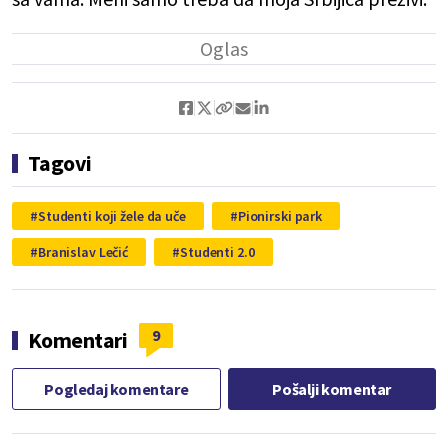
Tagovi
Studenti koji žele da uče
Pionirski park
Branislav Lečić
Studenti 2.0
9
Komentari
Pogledaj komentare
Pošalji komentar