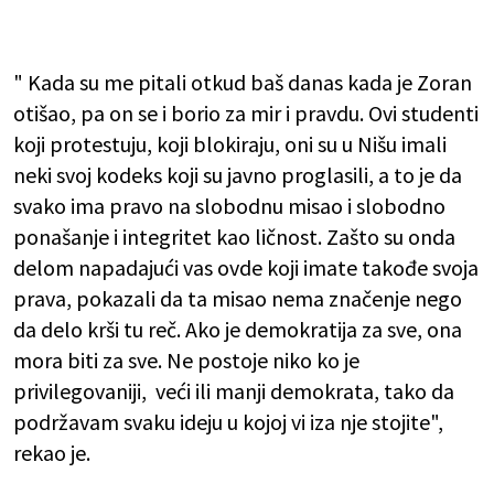
" Kada su me pitali otkud baš danas kada je Zoran
otišao, pa on se i borio za mir i pravdu. Ovi studenti
koji protestuju, koji blokiraju, oni su u Nišu imali
neki svoj kodeks koji su javno proglasili, a to je da
svako ima pravo na slobodnu misao i slobodno
ponašanje i integritet kao ličnost. Zašto su onda
delom napadajući vas ovde koji imate takođe svoja
prava, pokazali da ta misao nema značenje nego
da delo krši tu reč. Ako je demokratija za sve, ona
mora biti za sve. Ne postoje niko ko je
privilegovaniji, veći ili manji demokrata, tako da
podržavam svaku ideju u kojoj vi iza nje stojite",
rekao je.