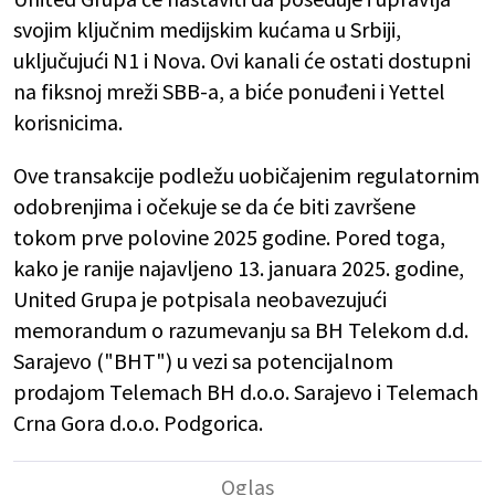
svojim ključnim medijskim kućama u Srbiji,
uključujući N1 i Nova. Ovi kanali će ostati dostupni
na fiksnoj mreži SBB-a, a biće ponuđeni i Yettel
korisnicima.
Ove transakcije podležu uobičajenim regulatornim
odobrenjima i očekuje se da će biti završene
tokom prve polovine 2025 godine. Pored toga,
kako je ranije najavljeno 13. januara 2025. godine,
United Grupa je potpisala neobavezujući
memorandum o razumevanju sa BH Telekom d.d.
Sarajevo ("BHT") u vezi sa potencijalnom
prodajom Telemach BH d.o.o. Sarajevo i Telemach
Crna Gora d.o.o. Podgorica.