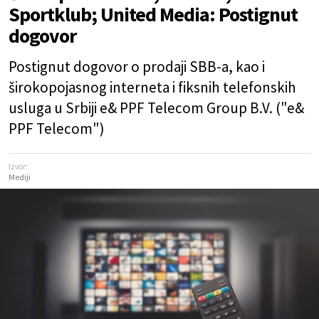
Sportklub; United Media: Postignut
dogovor
Postignut dogovor o prodaji SBB-a, kao i
širokopojasnog interneta i fiksnih telefonskih
usluga u Srbiji e& PPF Telecom Group B.V. ("e&
PPF Telecom")
Izvor:
Mediji