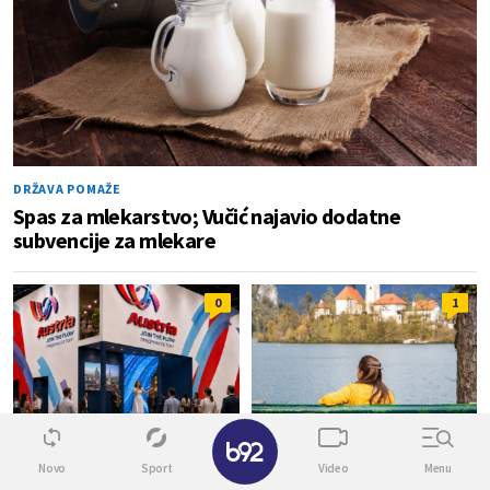
DRŽAVA POMAŽE
Spas za mlekarstvo; Vučić najavio dodatne
subvencije za mlekare
0
1
✕
DUNAV U CENTRU
NOVI USLOVI
Novo
Sport
Video
Menu
Evo kako će izgledati
Želite da živite ili radite u