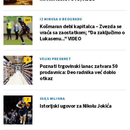
IZ MINUSA U BEOGRADU
367
Košmaran debi kapitalca – Zvezda se
vraća sa zaostatkom; "Da zaključimo o
Lukasenu..." VIDEO
VELIKI PREOKRET
0
Poznati trgovinski lanac zatvara 50
prodavnica: Deo radnika već dobio
otkaz
359,5 MILIONA
7
Istorijski ugovor za Nikolu Jokića