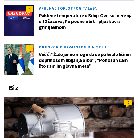
VRHUNAC TOPLOTNOG TALASA
0
Paklene temperature u Srbiji: Ovo su merenja
u 12 časova; Po podne obrt – pljuskovi s
grmljavinom
ODGOVORIO HRVATSKOM MINISTRU
0
Vučić: "Žale jer ne mogu da se pohvale ličnim
doprinosom ubijanja Srba"; "Ponosan sam
što sam im glavna meta"
Biz
0