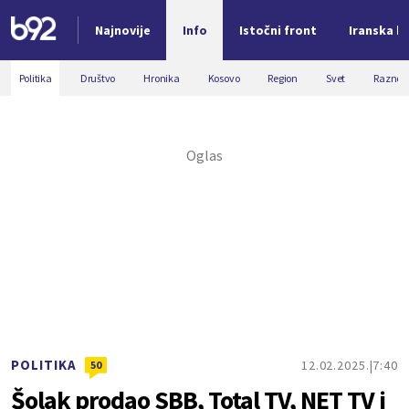
Najnovije
Info
Istočni front
Iranska kr
Nova vest
Politika
Društvo
Hronika
Kosovo
Region
Svet
Razno
POLITIKA
12.02.2025.
7:40
50
Šolak prodao SBB, Total TV, NET TV i