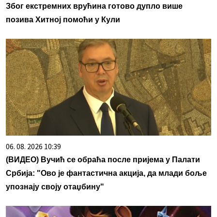
Због екстремних врућина готово дупло више
позива Хитној помоћи у Кули
06. 08. 2026 10:39
(ВИДЕО) Вучић се обраћа после пријема у Палати
Србија: "Ово је фантастична акција, да млади боље
упознају своју отаџбину"