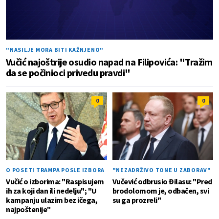
"NASILJE MORA BITI KAŽNJENO"
Vučić najoštrije osudio napad na Filipovića: "Tražim
da se počinioci privedu pravdi"
0
0
O POSETI TRAMPA POSLE IZBORA
"NEZADRŽIVO TONE U ZABORAV"
Vučić o izborima: "Raspisujem
Vučević odbrusio Đilasu: "Pred
ih za koji dan ili nedelju"; "U
brodolomom je, odbačen, svi
kampanju ulazim bez ičega,
su ga prozreli"
najpoštenije"