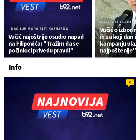
O POSETI TRAMPA P
Vučić o izbori
"NASILJE MORA BITI KAŽNJENO"
Vučić najoštrije osudio napad
ih za koji dan il
na Filipovića: "Tražim da se
kampanju ulazi
počinioci privedu pravdi"
najpoštenije"
Info
0