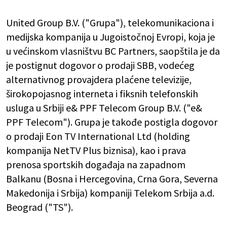
United Group B.V. ("Grupa"), telekomunikaciona i
medijska kompanija u Jugoistočnoj Evropi, koja je
u većinskom vlasništvu BC Partners, saopštila je da
je postignut dogovor o prodaji SBB, vodećeg
alternativnog provajdera plaćene televizije,
širokopojasnog interneta i fiksnih telefonskih
usluga u Srbiji e& PPF Telecom Group B.V. ("e&
PPF Telecom"). Grupa je takođe postigla dogovor
o prodaji Eon TV International Ltd (holding
kompanija NetTV Plus biznisa), kao i prava
prenosa sportskih događaja na zapadnom
Balkanu (Bosna i Hercegovina, Crna Gora, Severna
Makedonija i Srbija) kompaniji Telekom Srbija a.d.
Beograd ("TS").