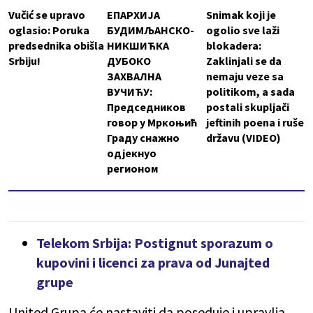
Vučić se upravo
ЕПАРХИЈА
Snimak koji je
oglasio: Poruka
БУДИМЉАНСКО-
ogolio sve laži
predsednika obišla
НИКШИЋКА
blokadera:
Srbiju!
ДУБОКО
Zaklinjali se da
ЗАХВАЛНА
nemaju veze sa
ВУЧИЋУ:
politikom, a sada
Председников
postali skupljači
говор у Мркоњић
jeftinih poena i ruše
Граду снажно
državu (VIDEO)
одјекнуо
регионом
Telekom Srbija: Postignut sporazum o
kupovini i licenci za prava od Junajted
grupe
United Grupa će nastaviti da poseduje i upravlja