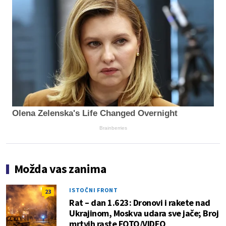
Olena Zelenska's Life Changed Overnight
Brainberries
Možda vas zanima
ISTOČNI FRONT
23
Rat – dan 1.623: Dronovi i rakete nad
Ukrajinom, Moskva udara sve jače; Broj
mrtvih raste FOTO/VIDEO