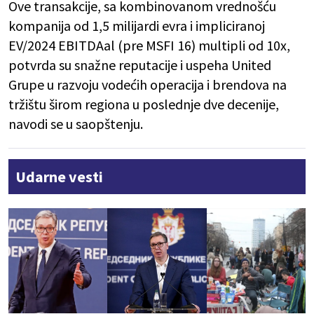
Ove transakcije, sa kombinovanom vrednošću
kompanija od 1,5 milijardi evra i impliciranoj
EV/2024 EBITDAal (pre MSFI 16) multipli od 10x,
potvrda su snažne reputacije i uspeha United
Grupe u razvoju vodećih operacija i brendova na
tržištu širom regiona u poslednje dve decenije,
navodi se u saopštenju.
Udarne vesti