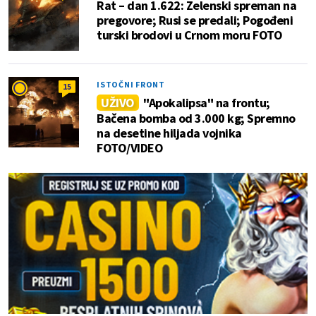
Rat – dan 1.622: Zelenski spreman na
pregovore; Rusi se predali; Pogođeni
turski brodovi u Crnom moru FOTO
ISTOČNI FRONT
15
UŽIVO
"Apokalipsa" na frontu;
Bačena bomba od 3.000 kg; Spremno
na desetine hiljada vojnika
FOTO/VIDEO