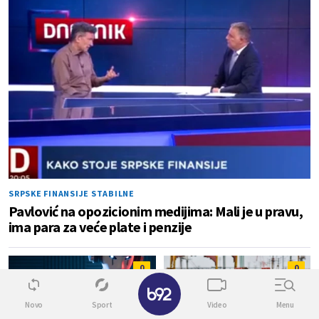
SRPSKE FINANSIJE STABILNE
Pavlović na opozicionim medijima: Mali je u pravu,
ima para za veće plate i penzije
0
0
✕
Novo
Sport
Video
Menu