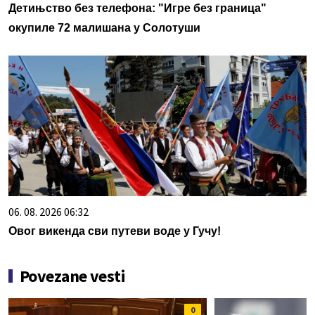
Детињство без телефона: "Игре без граница"
окупиле 72 малишана у Солотуши
06. 08. 2026 06:32
Овог викенда сви путеви воде у Гучу!
Povezane vesti
0