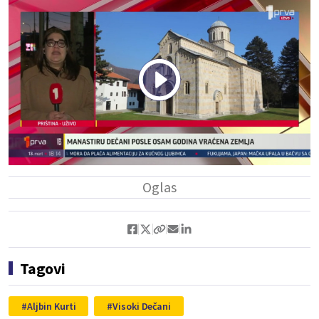
Play
Vide
Tagovi
Aljbin Kurti
Visoki Dečani