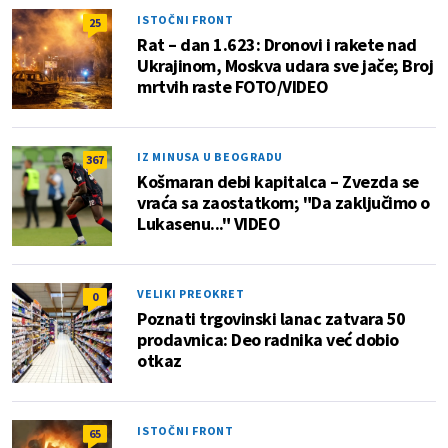
ISTOČNI FRONT
25
Rat – dan 1.623: Dronovi i rakete nad
Ukrajinom, Moskva udara sve jače; Broj
mrtvih raste FOTO/VIDEO
IZ MINUSA U BEOGRADU
367
Košmaran debi kapitalca – Zvezda se
vraća sa zaostatkom; "Da zaključimo o
Lukasenu..." VIDEO
VELIKI PREOKRET
0
Poznati trgovinski lanac zatvara 50
prodavnica: Deo radnika već dobio
otkaz
ISTOČNI FRONT
65