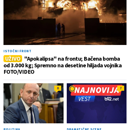
ISTOČNI FRONT
UŽIVO
"Apokalipsa" na frontu; Bačena bomba
od 3.000 kg; Spremno na desetine hiljada vojnika
FOTO/VIDEO
0
7
POLITIKA
DRAMATIČNE SCENE