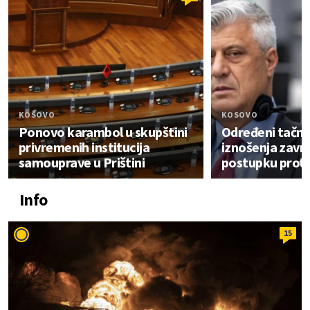
KOSOVO
KOSOVO
Ponovo karambol u skupštini
Određeni tačni
privremenih institucija
iznošenja završ
samouprave u Prištini
postupku protiv
Info
15