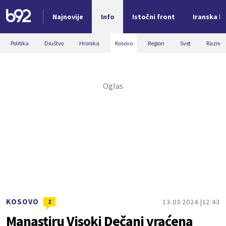
Najnovije
Info
Istočni front
Iranska kr
Nova vest
Politika
Društvo
Hronika
Kosovo
Region
Svet
Razno
KOSOVO
13.03.2024.
12:43
2
Manastiru Visoki Dečani vraćena