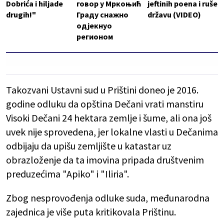
Dobrića i hiljade
говор у Мркоњић
jeftinih poena i ruše
drugih!"
Граду снажно
državu (VIDEO)
одјекнуо
регионом
Takozvani Ustavni sud u Prištini doneo je 2016.
godine odluku da opština Dečani vrati manstiru
Visoki Dečani 24 hektara zemlje i šume, ali ona još
uvek nije sprovedena, jer lokalne vlasti u Dečanima
odbijaju da upišu zemljište u katastar uz
obrazloženje da ta imovina pripada društvenim
preduzećima "Apiko" i "Iliria".
Zbog nesprovođenja odluke suda, međunarodna
zajednica je više puta kritikovala Prištinu.