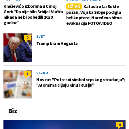
Knežević o izborima u Crnoj
UŽIVO
Katastrofa: Bukte
Gori: "Da nije bilo Srbije i Vučića
požari; Vojska Srbije podigla
nikada ne bi pobedili 2020.
helikoptere; Naređena hitna
godine"
evakuacija FOTO/VIDEO
SVET
0
Tramp brani Hegseta
RAZNO
1
Novine: "Potresni simbol srpskog stradanja";
"Atomima ciljaju Kinu i Rusiju"
Biz
0