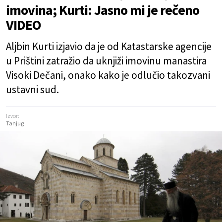
imovina; Kurti: Jasno mi je rečeno
VIDEO
Aljbin Kurti izjavio da je od Katastarske agencije
u Prištini zatražio da uknjiži imovinu manastira
Visoki Dečani, onako kako je odlučio takozvani
ustavni sud.
Izvor:
Tanjug