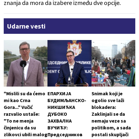
znanja da mora da izabere između dve opcije.
Udarne vesti
"Mislili su da ćemo
ЕПАРХИЈА
Snimak koji je
mi kao Crna
БУДИМЉАНСКО-
ogolio sve laži
Gora..." Vučić
НИКШИЋКА
blokadera:
razvalio ustaše:
ДУБОКО
Zaklinjali se da
"To ne menja
ЗАХВАЛНА
nemaju veze sa
činjenicu da su
ВУЧИЋУ:
politikom, a sada
zlikovci ubili malog
Председников
postali skupljači