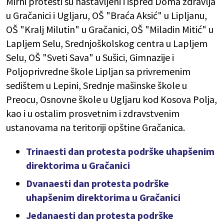
Mirni protesti su nastavljeni i ispred Doma zdravlja
u Gračanici i Ugljaru, OŠ "Braća Aksić" u Lipljanu,
OŠ "Kralj Milutin" u Gračanici, OŠ "Miladin Mitić" u
Lapljem Selu, Srednjoškolskog centra u Lapljem
Selu, OŠ "Sveti Sava" u Sušici, Gimnazije i
Poljoprivredne škole Lipljan sa privremenim
sedištem u Lepini, Srednje mašinske škole u
Preocu, Osnovne škole u Ugljaru kod Kosova Polja,
kao i u ostalim prosvetnim i zdravstvenim
ustanovama na teritoriji opštine Gračanica.
Trinaesti dan protesta podrške uhapšenim
direktorima u Gračanici
Dvanaesti dan protesta podrške
uhapšenim direktorima u Gračanici
Jedanaesti dan protesta podrške