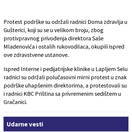
Protest podrške su održali radnici Doma zdravlja u
Gušterici, koji su se u velikom broju, zbog
protivpravnog privođenja direktora Saše
Mladenovića i ostalih rukovodilaca, okupili ispred
ove zdravstvene ustanove.
Ispred Interne i pedijatrijske klinike u Lapljem Selu
radnici su održali polučasovni mirni protest u znak
podrške uhapšenim direktorima, a protestovali su
i radnici KBC Priština sa privremenim sedištem u
Gračanici.
Udarne vesti