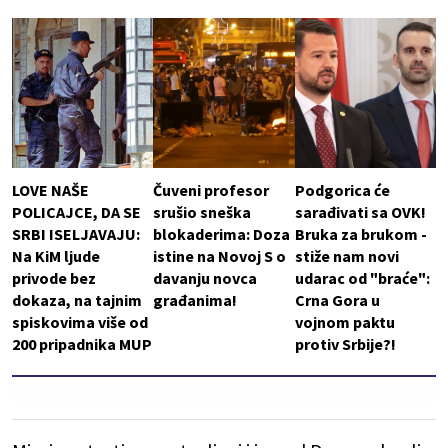
LOVE NAŠE
Čuveni profesor
Podgorica će
POLICAJCE, DA SE
srušio sneška
sarađivati sa OVK!
SRBI ISELJAVAJU:
blokaderima: Doza
Bruka za brukom -
Na KiM ljude
istine na Novoj S o
stiže nam novi
privode bez
davanju novca
udarac od "braće":
dokaza, na tajnim
građanima!
Crna Gora u
spiskovima više od
vojnom paktu
200 pripadnika MUP
protiv Srbije?!