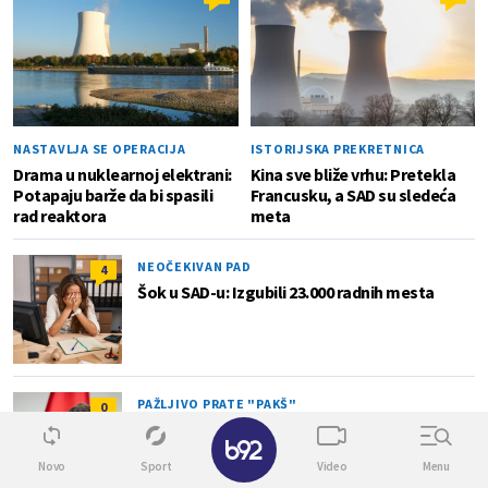
NASTAVLJA SE OPERACIJA
ISTORIJSKA PREKRETNICA
Drama u nuklearnoj elektrani:
Kina sve bliže vrhu: Pretekla
Potapaju barže da bi spasili
Francusku, a SAD su sledeća
rad reaktora
meta
NEOČEKIVAN PAD
4
Šok u SAD-u: Izgubili 23.000 radnih mesta
PAŽLJIVO PRATE "PAKŠ"
0
Mađar otkrio kakva je situacija sa
✕
energentima u Mađarskom
Novo
Sport
Video
Menu