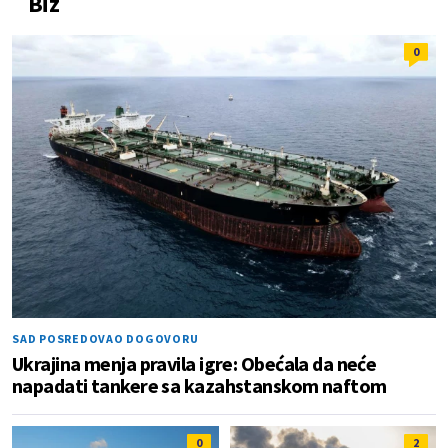
Biz
0
SAD POSREDOVAO DOGOVORU
Ukrajina menja pravila igre: Obećala da neće
napadati tankere sa kazahstanskom naftom
0
2