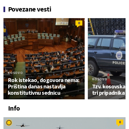
Povezane vesti
0
KOSOVO
Rok istekao, dogovora nema:
KOSOVO
Priština danas nastavlja
Tzv. kosovska po
konstitutivnu sednicu
tri pripadnika 
Info
0