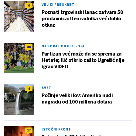
VELIKI PREOKRET
0
Poznati trgovinski lanac zatvara 50
prodavnica: Deo radnika već dobio
otkaz
NA KORAK OD PLEJ-OFA
80
Partizan već može da se sprema za
Hetafe; Ilić otkrio zašto Ugrešić nije
igrao VIDEO
SVET
4
Počinje veliki lov: Amerika nudi
nagradu od 100 miliona dolara
ISTOČNI FRONT
17