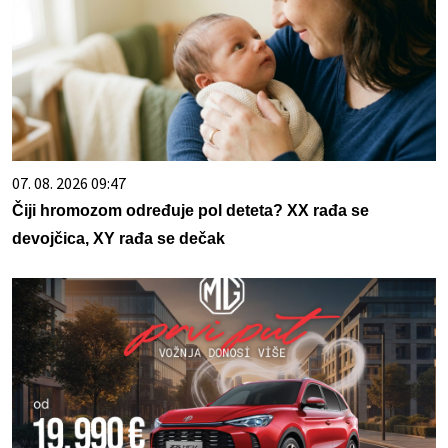
07. 08. 2026 09:47
Čiji hromozom određuje pol deteta? XX rađa se
devojčica, XY rađa se dečak