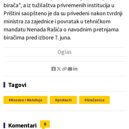
birača", a iz tužilaštva privremenih institucija u
Prištini saopšteno je da su privedeni nakon tvrdnji
ministra za zajednice i povratak u tehničkom
mandatu Nenada Rašića o navodnim pretnjama
biračima pred izbore 7. juna.
Tagovi
Kosovo i Metohija
protesti
Gračanica
0
Komentari