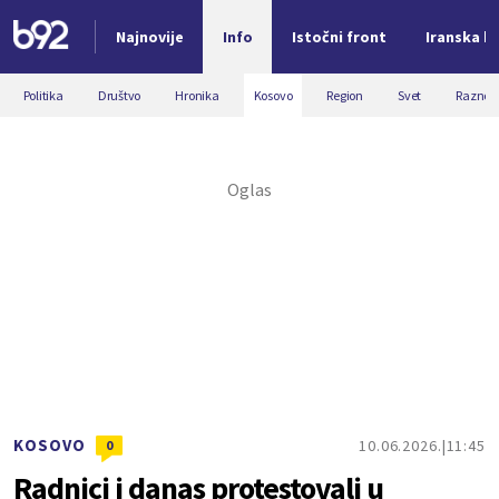
Najnovije
Info
Istočni front
Iranska kr
Nova vest
Politika
Društvo
Hronika
Kosovo
Region
Svet
Razno
KOSOVO
10.06.2026.
11:45
0
Radnici i danas protestovali u