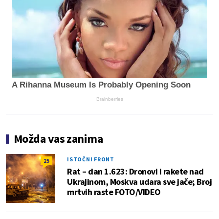
A Rihanna Museum Is Probably Opening Soon
Brainberries
Možda vas zanima
ISTOČNI FRONT
25
Rat – dan 1.623: Dronovi i rakete nad
Ukrajinom, Moskva udara sve jače; Broj
mrtvih raste FOTO/VIDEO