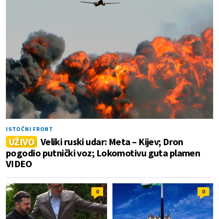
ISTOČNI FRONT
UŽIVO
Veliki ruski udar: Meta – Kijev; Dron
pogodio putnički voz; Lokomotivu guta plamen
VIDEO
0
0