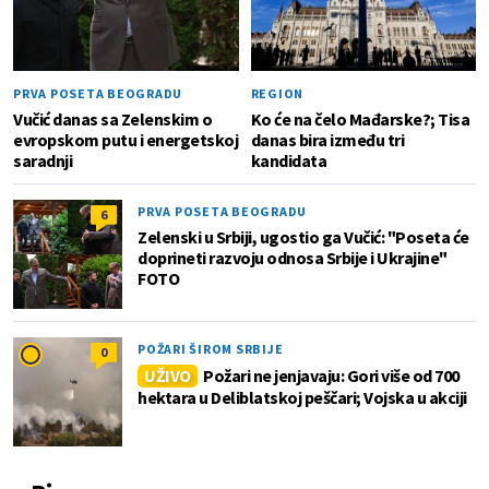
PRVA POSETA BEOGRADU
REGION
Vučić danas sa Zelenskim o
Ko će na čelo Mađarske?; Tisa
evropskom putu i energetskoj
danas bira između tri
saradnji
kandidata
PRVA POSETA BEOGRADU
6
Zelenski u Srbiji, ugostio ga Vučić: "Poseta će
doprineti razvoju odnosa Srbije i Ukrajine"
FOTO
POŽARI ŠIROM SRBIJE
0
UŽIVO
Požari ne jenjavaju: Gori više od 700
hektara u Deliblatskoj peščari; Vojska u akciji