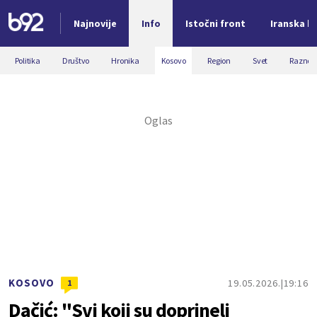
Najnovije
Info
Istočni front
Iranska kr
Nova vest
Politika
Društvo
Hronika
Kosovo
Region
Svet
Razno
KOSOVO
19.05.2026.
19:16
1
Dačić: "Svi koji su doprineli