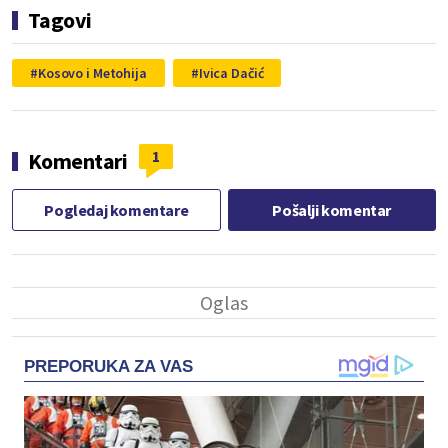
Tagovi
Kosovo i Metohija
Ivica Dačić
1
Komentari
Pogledaj komentare
Pošalji komentar
PREPORUKA ZA VAS