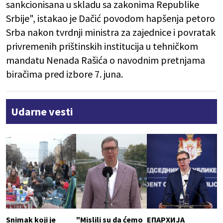
sankcionisana u skladu sa zakonima Republike
Srbije", istakao je Dačić povodom hapšenja petoro
Srba nakon tvrdnji ministra za zajednice i povratak
privremenih prištinskih institucija u tehničkom
mandatu Nenada Rašića o navodnim pretnjama
biračima pred izbore 7. juna.
Udarne vesti
Snimak koji je
"Mislili su da ćemo
ЕПАРХИЈА