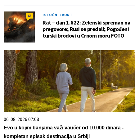
ISTOČNI FRONT
65
Rat – dan 1.622: Zelenski spreman na
pregovore; Rusi se predali; Pogođeni
turski brodovi u Crnom moru FOTO
06. 08. 2026 07:08
Evo u kojim banjama važi vaučer od 10.000 dinara -
kompletan spisak destinacija u Srbiji