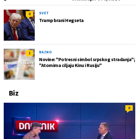
SVET
0
Tramp brani Hegseta
RAZNO
1
Novine: "Potresni simbol srpskog stradanja";
"Atomima ciljaju Kinu i Rusiju"
Biz
0