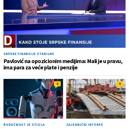
SRPSKE FINANSIJE STABILNE
Pavlović na opozicionim medijima: Mali je u pravu,
ima para za veće plate i penzije
0
0
BUDUĆNOST JE STIGLA
ZAJEDNIČKI INTERES