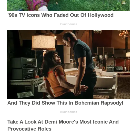
’90s TV Icons Who Faded Out Of Hollywood
Brainberries
And They Did Show This In Bohemian Rapsody!
Brainberries
Take A Look At Demi Moore's Most Iconic And
Provocative Roles