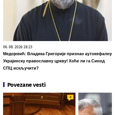
06. 08. 2026 18:23
Медојевић: Владика Григорије признао аутокефалну
Украјинску православну цркву! Хоће ли га Синод
СПЦ искључити?
Povezane vesti
0