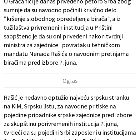
U Gračanici je danas privedeno petoro Srba zbog
sumnje da su navodno počinili krivično delo
"kršenje slobodnog opredeljenja birača", a iz
tužilaštva privremenih institucija u Prištini
saopšteno je da su oni privedeni nakon tvrdnji
ministra za zajednice i povratak u tehničkom
mandatu Nenada Rašića o navodnim pretnjama
biračima pred izbore 7. juna.
Rašić je nedavno optužio najveću srpsku stranku
na KiM, Srpsku listu, za navodne pritiske na
pojedine pripadnike srpske zajednice pred izbore
za skupštinu porivremenih institucija 7. juna,
tvrdeći da su pojedini Srbi zaposleni u institucijama