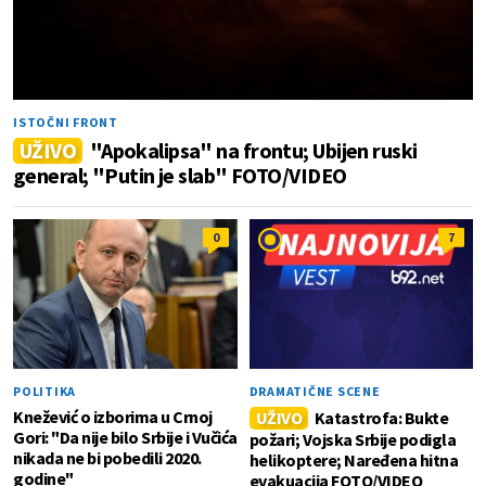
ISTOČNI FRONT
UŽIVO
"Apokalipsa" na frontu; Ubijen ruski
general; "Putin je slab" FOTO/VIDEO
0
7
POLITIKA
DRAMATIČNE SCENE
Knežević o izborima u Crnoj
UŽIVO
Katastrofa: Bukte
Gori: "Da nije bilo Srbije i Vučića
požari; Vojska Srbije podigla
nikada ne bi pobedili 2020.
helikoptere; Naređena hitna
godine"
evakuacija FOTO/VIDEO