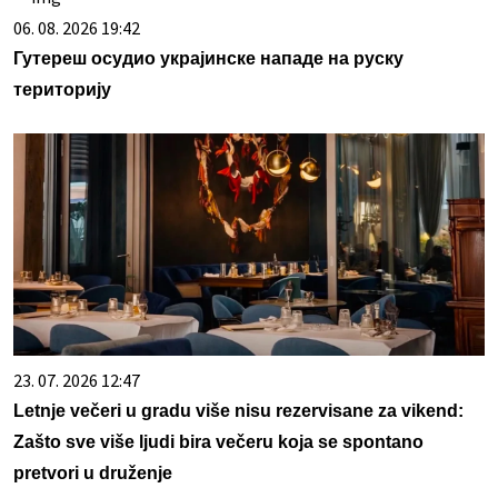
06. 08. 2026 19:42
Гутереш осудио украјинске нападе на руску
територију
23. 07. 2026 12:47
Letnje večeri u gradu više nisu rezervisane za vikend:
Zašto sve više ljudi bira večeru koja se spontano
pretvori u druženje