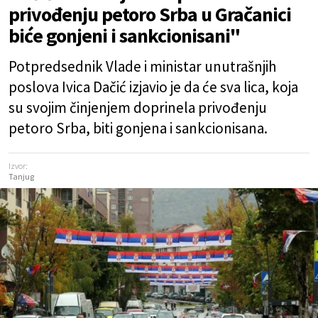
privođenju petoro Srba u Gračanici
biće gonjeni i sankcionisani"
Potpredsednik Vlade i ministar unutrašnjih
poslova Ivica Dačić izjavio je da će sva lica, koja
su svojim činjenjem doprinela privođenju
petoro Srba, biti gonjena i sankcionisana.
Izvor:
Tanjug