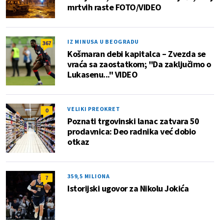
mrtvih raste FOTO/VIDEO
IZ MINUSA U BEOGRADU
367
Košmaran debi kapitalca – Zvezda se
vraća sa zaostatkom; "Da zaključimo o
Lukasenu..." VIDEO
VELIKI PREOKRET
0
Poznati trgovinski lanac zatvara 50
prodavnica: Deo radnika već dobio
otkaz
359,5 MILIONA
7
Istorijski ugovor za Nikolu Jokića