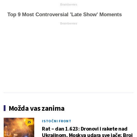
Brainberries
Top 9 Most Controversial 'Late Show' Moments
Brainberries
Možda vas zanima
ISTOČNI FRONT
25
Rat – dan 1.623: Dronovi i rakete nad
Ukrajinom, Moskva udara sve jače; Broj