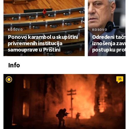
KOSOVO
KOSOVO
Ponovo karambol u skupštini
Određeni tačni
privremenih institucija
iznošenja završ
samouprave u Prištini
postupku protiv
Info
15