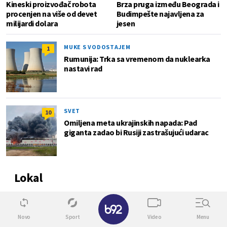
Kineski proizvođač robota
Brza pruga između Beograda i
procenjen na više od devet
Budimpešte najavljena za
milijardi dolara
jesen
MUKE S VODOSTAJEM
1
Rumunija: Trka sa vremenom da nuklearka
nastavi rad
SVET
10
Omiljena meta ukrajinskih napada: Pad
giganta zadao bi Rusiji zastrašujući udarac
Lokal
✕
0
Novo
Sport
Video
Menu