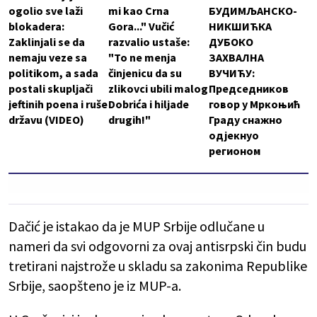
ogolio sve laži
mi kao Crna
БУДИМЉАНСКО-
blokadera:
Gora..." Vučić
НИКШИЋКА
Zaklinjali se da
razvalio ustaše:
ДУБОКО
nemaju veze sa
"To ne menja
ЗАХВАЛНА
politikom, a sada
činjenicu da su
ВУЧИЋУ:
postali skupljači
zlikovci ubili malog
Председников
jeftinih poena i ruše
Dobrića i hiljade
говор у Мркоњић
državu (VIDEO)
drugih!"
Граду снажно
одјекнуо
регионом
Dačić je istakao da je MUP Srbije odlučane u
nameri da svi odgovorni za ovaj antisrpski čin budu
tretirani najstrože u skladu sa zakonima Republike
Srbije, saopšteno je iz MUP-a.