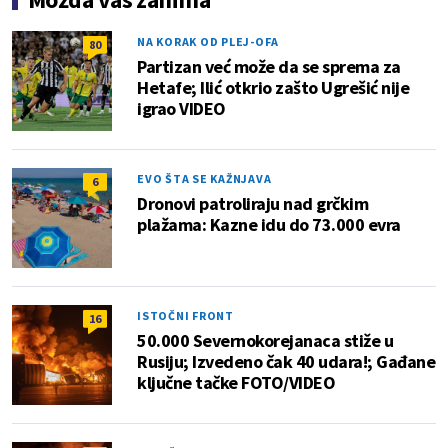
NA KORAK OD PLEJ-OFA
80
Partizan već može da se sprema za
Hetafe; Ilić otkrio zašto Ugrešić nije
igrao VIDEO
EVO ŠTA SE KAŽNJAVA
6
Dronovi patroliraju nad grčkim
plažama: Kazne idu do 73.000 evra
ISTOČNI FRONT
16
50.000 Severnokorejanaca stiže u
Rusiju; Izvedeno čak 40 udara!; Gađane
ključne tačke FOTO/VIDEO