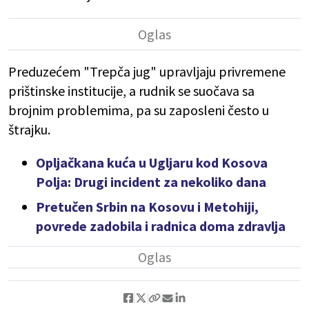
Preduzećem "Trepča jug" upravljaju privremene
prištinske institucije, a rudnik se suočava sa
brojnim problemima, pa su zaposleni često u
štrajku.
Opljačkana kuća u Ugljaru kod Kosova
Polja: Drugi incident za nekoliko dana
Pretučen Srbin na Kosovu i Metohiji,
povrede zadobila i radnica doma zdravlja