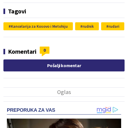
Tagovi
Kancelarija za Kosovo i Metohiju
rudnik
rudari
0
Komentari
Pošalji komentar
PREPORUKA ZA VAS