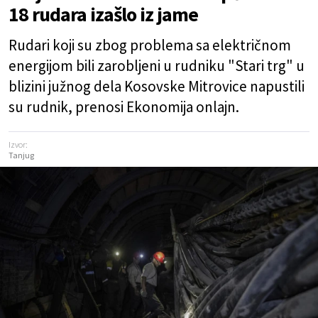
18 rudara izašlo iz jame
Rudari koji su zbog problema sa električnom
energijom bili zarobljeni u rudniku "Stari trg" u
blizini južnog dela Kosovske Mitrovice napustili
su rudnik, prenosi Ekonomija onlajn.
Izvor:
Tanjug