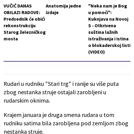
VUČIĆ DANAS
Anatomija jedne
"Neka nam je Bog
OBILAZI RADOVE:
izdaje
u pomoći":
Predsednik će obići
Kuknjava na Novoj
rekonstrukciju
S - Otkrivena
Starog železničkog
suština lažnih
mosta
istraživanja i istina
o blokaderskoj listi
(VIDEO)
Rudari u rudniku "Stari trg" i ranije su više puta
zbog nestanka struje ostajali zarobljeni u
rudarskim oknima.
Krajem januara je druga smena rudara u tom
rudniku satima bila zarobljena pod zemljom zbog
nestanka struje.