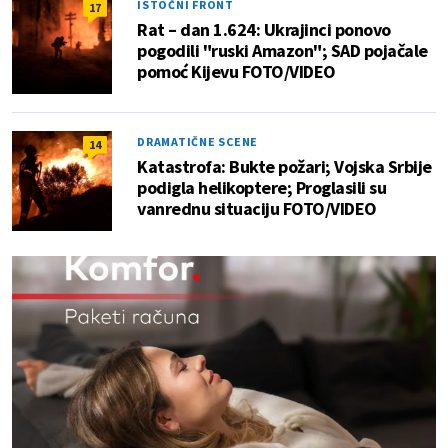
ISTOČNI FRONT
17
Rat – dan 1.624: Ukrajinci ponovo
pogodili "ruski Amazon"; SAD pojačale
pomoć Kijevu FOTO/VIDEO
DRAMATIČNE SCENE
14
Katastrofa: Bukte požari; Vojska Srbije
podigla helikoptere; Proglasili su
vanrednu situaciju FOTO/VIDEO