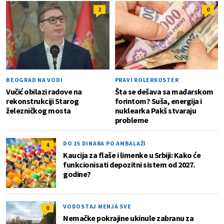
2
0
BEOGRAD NA VODI
PRAVI ROLERKOSTER
Vučić obilazi radove na
Šta se dešava sa mađarskom
rekonstrukciji Starog
forintom? Suša, energija i
železničkog mosta
nuklearka Pakš stvaraju
probleme
DO 15 DINARA PO AMBALAŽI
4
Kaucija za flaše i limenke u Srbiji: Kako će
funkcionisati depozitni sistem od 2027.
godine?
VODOSTAJ MENJA SVE
0
Nemačke pokrajine ukinule zabranu za