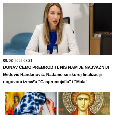
09. 08. 2026 08:31
DUNAV ĆEMO PREBRODITI, NIS NAM JE NAJVAŽNIJI
Đedović Handanović: Nadamo se skoroj finalizaciji
dogovora između "Gaspromnjefta" i "Mola"