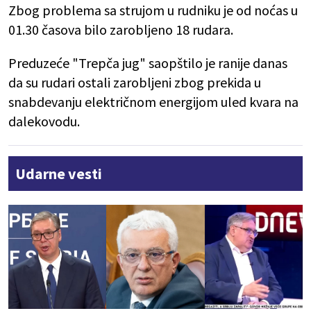
Zbog problema sa strujom u rudniku je od noćas u
01.30 časova bilo zarobljeno 18 rudara.
Preduzeće "Trepča jug" saopštilo je ranije danas
da su rudari ostali zarobljeni zbog prekida u
snabdevanju električnom energijom uled kvara na
dalekovodu.
Udarne vesti