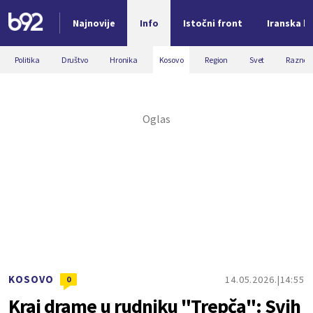
Najnovije
Info
Istočni front
Iranska kr
Nova vest
Politika
Društvo
Hronika
Kosovo
Region
Svet
Razno
KOSOVO
14.05.2026.
14:55
0
Kraj drame u rudniku "Trepča": Svih