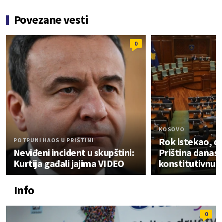
Povezane vesti
0
KOSOVO
Rok istekao, 
POTPUNI HAOS U PRIŠTINI
Neviđeni incident u skupštini:
Priština danas 
Kurtija gađali jajima VIDEO
konstitutivnu 
Info
0