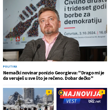
POLITIKA
Nemački novinar ponizio Georgieva: "Drago mi je
da veruješ u sve što je rečeno. Dobar dečko"
0
8