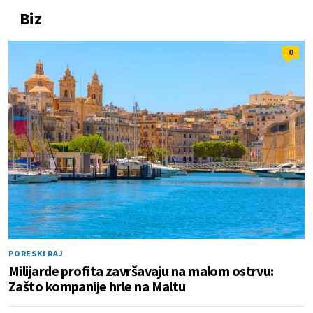
Biz
0
PORESKI RAJ
Milijarde profita završavaju na malom ostrvu:
Zašto kompanije hrle na Maltu