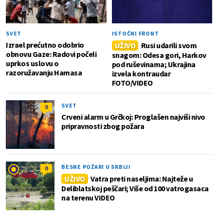
SVET
ISTOČNI FRONT
Izrael prećutno odobrio
UŽIVO
Rusi udarili svom
obnovu Gaze: Radovi počeli
snagom: Odesa gori, Harkov
uprkos uslovu o
pod ruševinama; Ukrajina
razoružavanju Hamasa
izvela kontraudar
FOTO/VIDEO
SVET
0
Crveni alarm u Grčkoj: Proglašen najviši nivo
pripravnosti zbog požara
BESNE POŽARI U SRBIJI
0
UŽIVO
Vatra preti naseljima: Najteže u
Deliblatskoj peščari; Više od 100 vatrogasaca
na terenu VIDEO