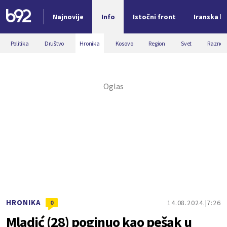
Najnovije
Info
Istočni front
Iranska kr
Nova vest
Politika
Društvo
Hronika
Kosovo
Region
Svet
Razno
HRONIKA
14.08.2024.
7:26
0
Mladić (28) poginuo kao pešak u