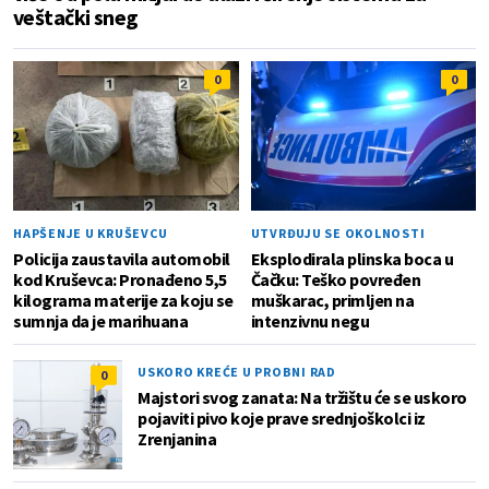
veštački sneg
0
0
HAPŠENJE U KRUŠEVCU
UTVRĐUJU SE OKOLNOSTI
Policija zaustavila automobil
Eksplodirala plinska boca u
kod Kruševca: Pronađeno 5,5
Čačku: Teško povređen
kilograma materije za koju se
muškarac, primljen na
sumnja da je marihuana
intenzivnu negu
USKORO KREĆE U PROBNI RAD
0
Majstori svog zanata: Na tržištu će se uskoro
pojaviti pivo koje prave srednjoškolci iz
Zrenjanina