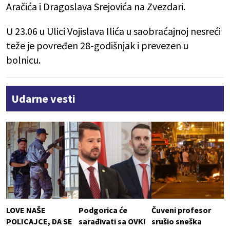
Aračića i Dragoslava Srejovića na Zvezdari.
U 23.06 u Ulici Vojislava Ilića u saobraćajnoj nesreći
teže je povređen 28-godišnjak i prevezen u
bolnicu.
Udarne vesti
LOVE NAŠE
Podgorica će
Čuveni profesor
POLICAJCE, DA SE
sarađivati sa OVK!
srušio sneška