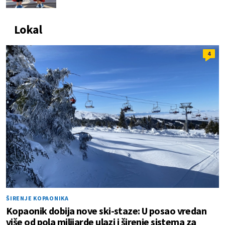
Lokal
4
ŠIRENJE KOPAONIKA
Kopaonik dobija nove ski-staze: U posao vredan
više od pola milijarde ulazi i širenje sistema za