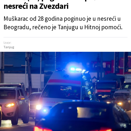
nesreći na Zvezdari
Muškarac od 28 godina poginuo je u nesreći u
Beogradu, rečeno je Tanjugu u Hitnoj pomoći.
Izvor:
Tanjug