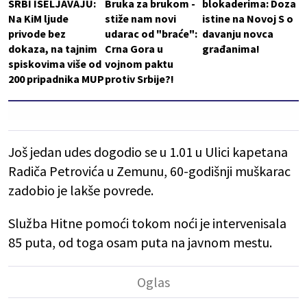
SRBI ISELJAVAJU:
Bruka za brukom -
blokaderima: Doza
Na KiM ljude
stiže nam novi
istine na Novoj S o
privode bez
udarac od "braće":
davanju novca
dokaza, na tajnim
Crna Gora u
građanima!
spiskovima više od
vojnom paktu
200 pripadnika MUP
protiv Srbije?!
Još jedan udes dogodio se u 1.01 u Ulici kapetana
Radiča Petrovića u Zemunu, 60-godišnji muškarac
zadobio je lakše povrede.
Služba Hitne pomoći tokom noći je intervenisala
85 puta, od toga osam puta na javnom mestu.