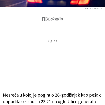
Shutterstock/LCV
Nesreća u kojoj je poginuo 28-godišnjak kao pešak
dogodila se sinoć u 23.21 na uglu Ulice generala