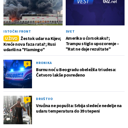
ISTOČNI FRONT
SVET
Amerika u ćorsokaku?;
UŽIVO
Žestok udar na Kijev;
Trampu stiglo upozorenje –
Kreće nova faza rata?; Rusi
"Rat ne daje rezultate"
udarili na "Flamingo"
HRONIKA
0
Burnu noć u Beogradu obeležila tri udesa:
Četvoro lakše povređeno
DRUŠTVO
0
Vrućina ne popušta: Srbija sledeće nedelje na
udaru temperatura do 39 stepeni