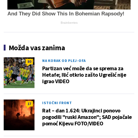
And They Did Show This In Bohemian Rapsody!
Brainberries
Možda vas zanima
NA KORAK OD PLEJ-OFA
80
Partizan već može da se sprema za
Hetafe; Ilić otkrio zašto Ugrešić nije
igrao VIDEO
ISTOČNI FRONT
17
Rat – dan 1.624: Ukrajinci ponovo
pogodili "ruski Amazon"; SAD pojačale
pomoć Kijevu FOTO/VIDEO