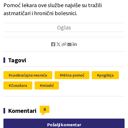
Pomoć lekara ove službe najviše su tražili
astmatičari i hronični bolesnici.
Tagovi
saobraćajna nesreća
Hitna pomoć
pogibija
Zvezdara
mladić
0
Komentari
Pošalji komentar