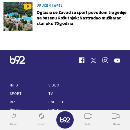
UPUĆEN I APEL
0
Oglasio se Zavod za sport povodom tragedije
na bazenu Košutnjak: Nastradao muškarac
star oko 70 godina
INFO
VIDEO
SPORT
TV
BIZ
ENGLISH
ŽIVOT
VREME
✕
ZDRAVLJE
Novo
Sport
Video
Menu
PUTOVANJA