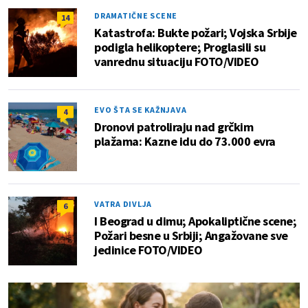
DRAMATIČNE SCENE
14
Katastrofa: Bukte požari; Vojska Srbije
podigla helikoptere; Proglasili su
vanrednu situaciju FOTO/VIDEO
EVO ŠTA SE KAŽNJAVA
4
Dronovi patroliraju nad grčkim
plažama: Kazne idu do 73.000 evra
VATRA DIVLJA
6
I Beograd u dimu; Apokaliptične scene;
Požari besne u Srbiji; Angažovane sve
jedinice FOTO/VIDEO