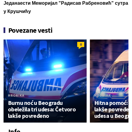
Једанаести Меморијал "Радисав Рабреновић" сутра
у Крушчићу
Povezane vesti
0
HRONIKA
HRONIKA
Burnu noć u Beogradu
Hitna pomoć: Č
obeležila tri udesa: Četvoro
lakše povređene
lakše povređeno
udesa u Beogr
Info