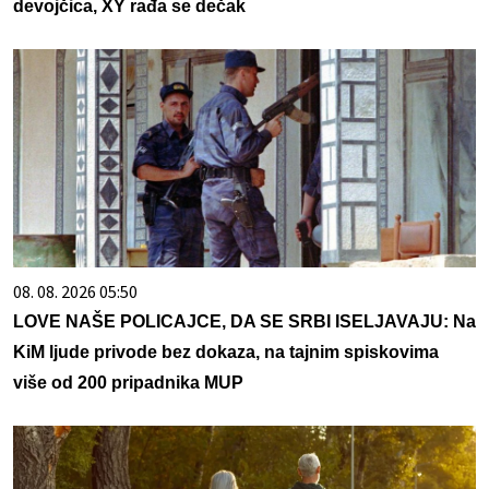
devojčica, XY rađa se dečak
08. 08. 2026 05:50
LOVE NAŠE POLICAJCE, DA SE SRBI ISELJAVAJU: Na
KiM ljude privode bez dokaza, na tajnim spiskovima
više od 200 pripadnika MUP