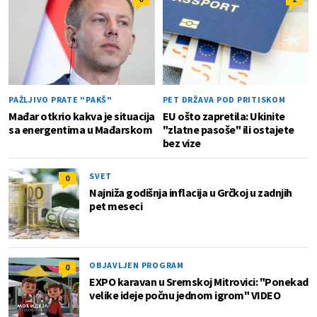
PAŽLJIVO PRATE "PAKŠ"
PET DRŽAVA POD PRITISKOM
Mađar otkrio kakva je situacija
EU ošto zapretila: Ukinite
sa energentima u Mađarskom
"zlatne pasoše" ili ostajete
bez vize
SVET
0
Najniža godišnja inflacija u Grčkoj u zadnjih
pet meseci
OBJAVLJEN PROGRAM
0
EXPO karavan u Sremskoj Mitrovici: "Ponekad
velike ideje počnu jednom igrom" VIDEO