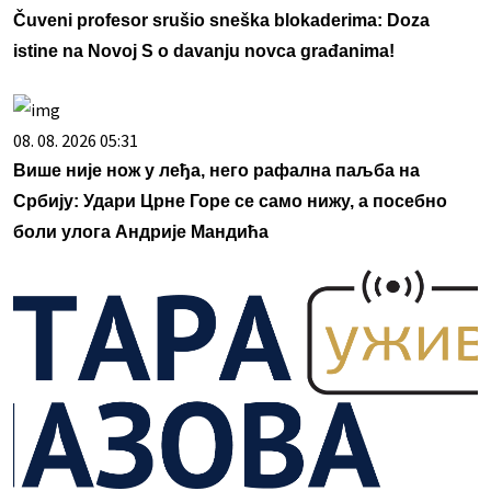
Čuveni profesor srušio sneška blokaderima: Doza
istine na Novoj S o davanju novca građanima!
08. 08. 2026 05:31
Више није нож у леђа, него рафална паљба на
Србију: Удари Црне Горе се само нижу, а посебно
боли улога Андрије Мандића