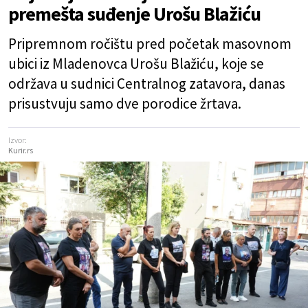
premešta suđenje Urošu Blažiću
Pripremnom ročištu pred početak masovnom
ubici iz Mladenovca Urošu Blažiću, koje se
održava u sudnici Centralnog zatavora, danas
prisustvuju samo dve porodice žrtava.
Izvor:
Kurir.rs