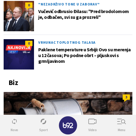
"NEZADRŽIVO TONE U ZABORAV"
0
Vučević odbrusio Đilasu: "Pred brodolomom
je, odbačen, svi su ga prozreli"
VRHUNAC TOPLOTNOG TALASA
0
Paklene temperature u Srbiji: Ovo su merenja
u 12 časova; Po podne obrt – pljuskovi s
grmljavinom
Biz
3
✕
Novo
Sport
Video
Menu