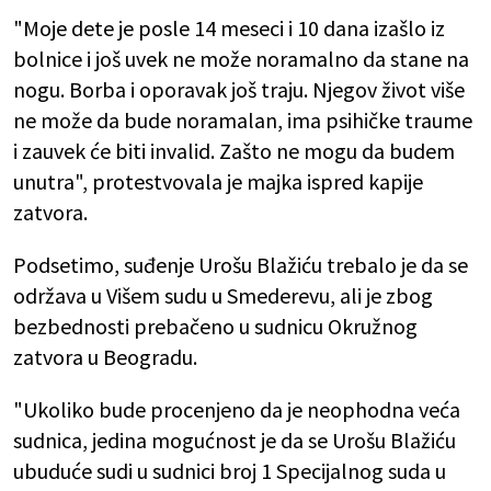
"Moje dete je posle 14 meseci i 10 dana izašlo iz
bolnice i još uvek ne može noramalno da stane na
nogu. Borba i oporavak još traju. Njegov život više
ne može da bude noramalan, ima psihičke traume
i zauvek će biti invalid. Zašto ne mogu da budem
unutra", protestvovala je majka ispred kapije
zatvora.
Podsetimo, suđenje Urošu Blažiću trebalo je da se
održava u Višem sudu u Smederevu, ali je zbog
bezbednosti prebačeno u sudnicu Okružnog
zatvora u Beogradu.
"Ukoliko bude procenjeno da je neophodna veća
sudnica, jedina mogućnost je da se Urošu Blažiću
ubuduće sudi u sudnici broj 1 Specijalnog suda u