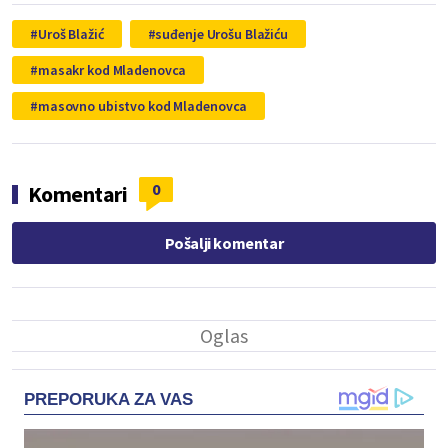
Uroš Blažić
suđenje Urošu Blažiću
masakr kod Mladenovca
masovno ubistvo kod Mladenovca
0
Komentari
Pošalji komentar
PREPORUKA ZA VAS