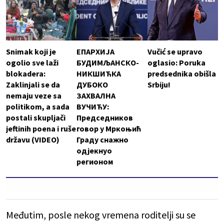
Snimak koji je
ЕПАРХИЈА
Vučić se upravo
ogolio sve laži
БУДИМЉАНСКО-
oglasio: Poruka
blokadera:
НИКШИЋКА
predsednika obišla
Zaklinjali se da
ДУБОКО
Srbiju!
nemaju veze sa
ЗАХВАЛНА
politikom, a sada
ВУЧИЋУ:
postali skupljači
Председников
jeftinih poena i ruše
говор у Мркоњић
državu (VIDEO)
Граду снажно
одјекнуо
регионом
Međutim, posle nekog vremena roditelji su se