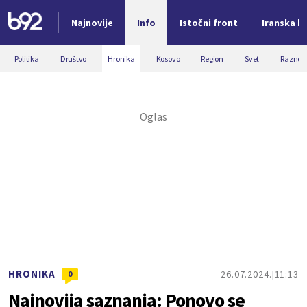
Najnovije
Info
Istočni front
Iranska kr
Nova vest
Politika
Društvo
Hronika
Kosovo
Region
Svet
Razno
HRONIKA
26.07.2024.
11:13
0
Najnovija saznanja: Ponovo se