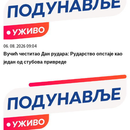
06. 08. 2026 09:04
Вучић честитао Дан рудара: Рударство опстаје као
један од стубова привреде