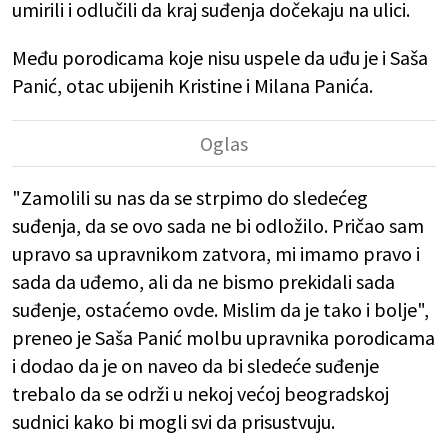
umirili i odlučili da kraj suđenja dočekaju na ulici.
Među porodicama koje nisu uspele da uđu je i Saša
Panić, otac ubijenih Kristine i Milana Panića.
"Zamolili su nas da se strpimo do sledećeg
suđenja, da se ovo sada ne bi odložilo. Pričao sam
upravo sa upravnikom zatvora, mi imamo pravo i
sada da uđemo, ali da ne bismo prekidali sada
suđenje, ostaćemo ovde. Mislim da je tako i bolje",
preneo je Saša Panić molbu upravnika porodicama
i dodao da je on naveo da bi sledeće suđenje
trebalo da se održi u nekoj većoj beogradskoj
sudnici kako bi mogli svi da prisustvuju.