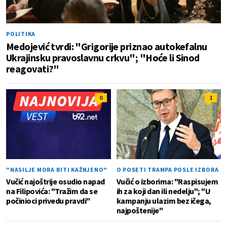
POLITIKA
Medojević tvrdi: "Grigorije priznao autokefalnu
Ukrajinsku pravoslavnu crkvu"; "Hoće li Sinod
reagovati?"
0
1
"NASILJE MORA BITI KAŽNJENO"
O POSETI TRAMPA POSLE IZBORA
Vučić najoštrije osudio napad
Vučić o izborima: "Raspisujem
na Filipovića: "Tražim da se
ih za koji dan ili nedelju"; "U
počinioci privedu pravdi"
kampanju ulazim bez ičega,
najpoštenije"