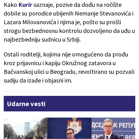
Kako
Kurir
saznaje, pozive da do
đu na ročište
dobile su porodice ubijenih Nemanje Stevanovića i
Lazara Milovanovića i njima je, pošto su prošli
strogu bezbednosnu kontrolu dozvoljeno da uđu u
najbezbedniju sudnicu u Srbiji.
Ostali roditelji, kojima nije omogućeno da prođu
kroz prijavnicu i kapiju Okružnog zatavora u
Bačvanskoj ulici u Beogradu, revoltirano su pozvali
sudiju da izađe i objasni im.
Udarne vesti