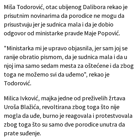
Miša Todorović, otac ubijenog Dalibora rekao je
prisutnim novinarima da porodice ne mogu da
prisustvuju jer je sudnica mala i da je dobio
odgovor od ministarke pravde Maje Popović.
"Ministarka mi je upravo objasnila, jer sam joj se
ranije obratio pismom, da je sudnica mala i da u
njoj ima samo sedam mesta za oštećene i da zbog
toga ne možemo svi da uđemo", rekao je
Todorović.
Milica Ivković, majka jedne od preživelih žrtava
Uroša Blažića, revoltirana zbog toga što nije
mogla da uđe, burno je reagovala i protestvovala
zbog toga što su samo dve porodice unutra da
prate suđenje.