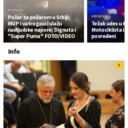
HRONIKA
Požar za požarom u Srbiji;
HRONIKA
MUP i vatrogasci ulažu
Težak udes u B
nadljudske napore; Dignuta i
Motociklista i 
"Super Puma" FOTO/VIDEO
povređeni
Info
0