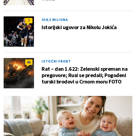
359,5 MILIONA
7
Istorijski ugovor za Nikolu Jokića
ISTOČNI FRONT
65
Rat – dan 1.622: Zelenski spreman na
pregovore; Rusi se predali; Pogođeni
turski brodovi u Crnom moru FOTO