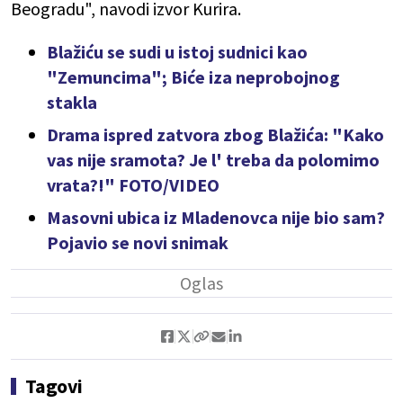
Beogradu", navodi izvor Kurira.
Blažiću se sudi u istoj sudnici kao
"Zemuncima"; Biće iza neprobojnog
stakla
Drama ispred zatvora zbog Blažića: "Kako
vas nije sramota? Je l' treba da polomimo
vrata?!" FOTO/VIDEO
Masovni ubica iz Mladenovca nije bio sam?
Pojavio se novi snimak
Tagovi