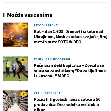
Možda vas zanima
ISTOČNI FRONT
23
Rat – dan 1.623: Dronovi i rakete nad
Ukrajinom, Moskva udara sve jače; Broj
mrtvih raste FOTO/VIDEO
IZ MINUSA U BEOGRADU
367
Košmaran debi kapitalca – Zvezda se
vraća sa zaostatkom; "Da zaključimo o
Lukasenu..." VIDEO
VELIKI PREOKRET
0
Poznati trgovinski lanac zatvara 50
prodavnica: Deo radnika već dobio
otkaz