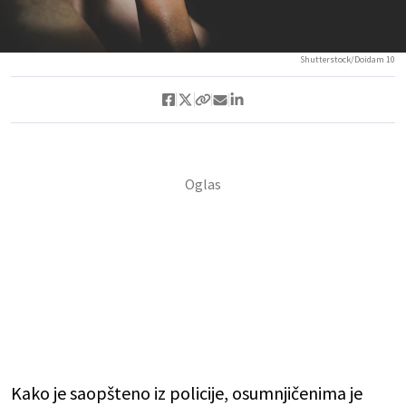
Shutterstock/Doidam 10
Kako je saopšteno iz policije, osumnjičenima je