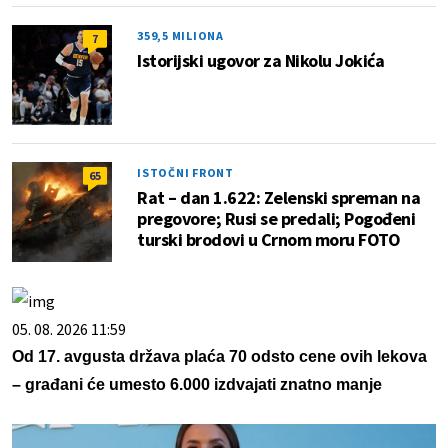
359,5 MILIONA
7
Istorijski ugovor za Nikolu Jokića
ISTOČNI FRONT
65
Rat – dan 1.622: Zelenski spreman na
pregovore; Rusi se predali; Pogođeni
turski brodovi u Crnom moru FOTO
05. 08. 2026 11:59
Od 17. avgusta država plaća 70 odsto cene ovih lekova
– građani će umesto 6.000 izdvajati znatno manje