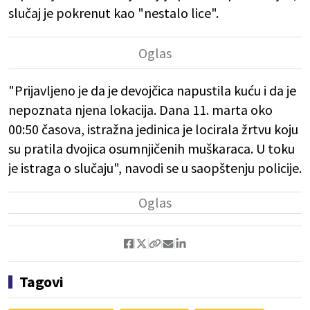
slučaj je pokrenut kao "nestalo lice".
"Prijavljeno je da je devojčica napustila kuću i da je
nepoznata njena lokacija. Dana 11. marta oko
00:50 časova, istražna jedinica je locirala žrtvu koju
su pratila dvojica osumnjičenih muškaraca. U toku
je istraga o slučaju", navodi se u saopštenju policije.
Tagovi