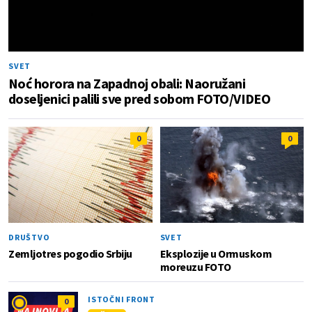
SVET
Noć horora na Zapadnoj obali: Naoružani
doseljenici palili sve pred sobom FOTO/VIDEO
0
0
DRUŠTVO
SVET
Zemljotres pogodio Srbiju
Eksplozije u Ormuskom
moreuzu FOTO
ISTOČNI FRONT
0