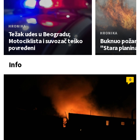
HRONIKA
Težak udes u Beogradu;
HRONIKA
Motociklista i suvozač teško
Buknuo požar u
povređeni
"Stara planina
Info
0