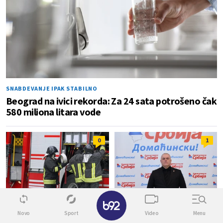
SNABDEVANJE IPAK STABILNO
Beograd na ivici rekorda: Za 24 sata potrošeno čak
580 miliona litara vode
0
1
✕
POŽAR LOKALIZOVAN
POLITIKA
Novo
Sport
Video
Menu
Žena povređena u požaru kod
Dalibor Marković Palma: