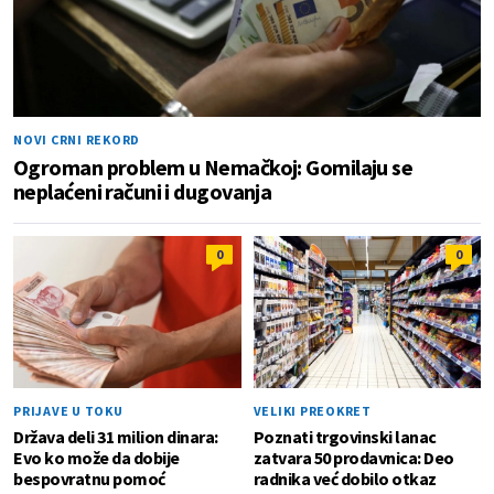
NOVI CRNI REKORD
Ogroman problem u Nemačkoj: Gomilaju se
neplaćeni računi i dugovanja
0
0
PRIJAVE U TOKU
VELIKI PREOKRET
Država deli 31 milion dinara:
Poznati trgovinski lanac
Evo ko može da dobije
zatvara 50 prodavnica: Deo
bespovratnu pomoć
radnika već dobilo otkaz