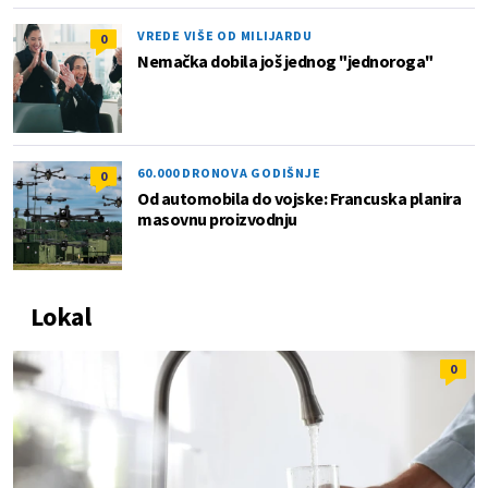
VREDE VIŠE OD MILIJARDU
0
Nemačka dobila još jednog "jednoroga"
60.000 DRONOVA GODIŠNJE
0
Od automobila do vojske: Francuska planira
masovnu proizvodnju
Lokal
0