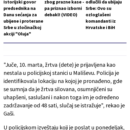
Istorijski govor
zbog prazne kase -
odlučili da ubijaju
predsednika na
pa priznao izborni
Srbe: Ovo su
Danu sećanja za
debakl! (VIDEO)
ozloglašeni
ubijene i proterane
komandanti iz
Srbe u zločinačkoj
Hrvatske i BiH
akciji "Oluja"
"Juče, 10. marta, žrtva (dete) je prijavljena kao
nestala u policijskoj stanici u Mališevu. Policija je
identifikovala lokaciju na kojoj je pronađeno, gde
se sumnja da je žrtva silovana, osumnjičeni su
uhapšeni, saslušani i nakon toga im je određeno
zadržavanje od 48 sati, slučaj se istražuje", rekao je
Gaši.
U policijskom izveštaju koji je poslat u ponedeljak,