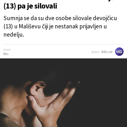
(13) pa je silovali
Sumnja se da su dve osobe silovale devojčicu
(13) u Mališevu čiji je nestanak prijavljen u
nedelju.
Izvor:
Autor:
B92.net
Blic