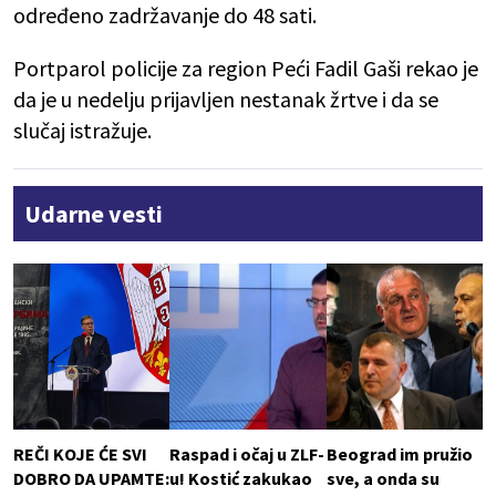
određeno zadržavanje do 48 sati.
Portparol policije za region Peći Fadil Gaši rekao je
da je u nedelju prijavljen nestanak žrtve i da se
slučaj istražuje.
Udarne vesti
REČI KOJE ĆE SVI
Raspad i očaj u ZLF-
Beograd im pružio
DOBRO DA UPAMTE:
u! Kostić zakukao
sve, a onda su