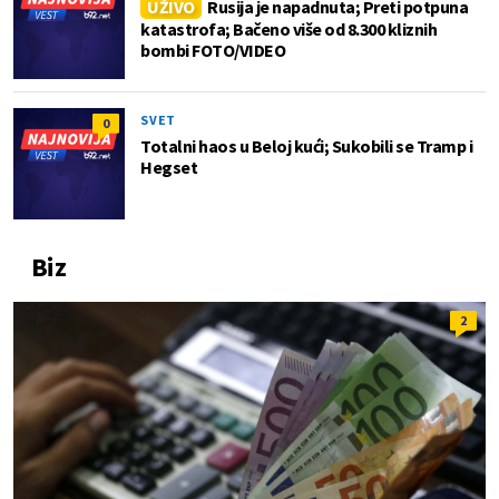
UŽIVO
Rusija je napadnuta; Preti potpuna
katastrofa; Bačeno više od 8.300 kliznih
bombi FOTO/VIDEO
SVET
0
Totalni haos u Beloj kući; Sukobili se Tramp i
Hegset
Biz
2