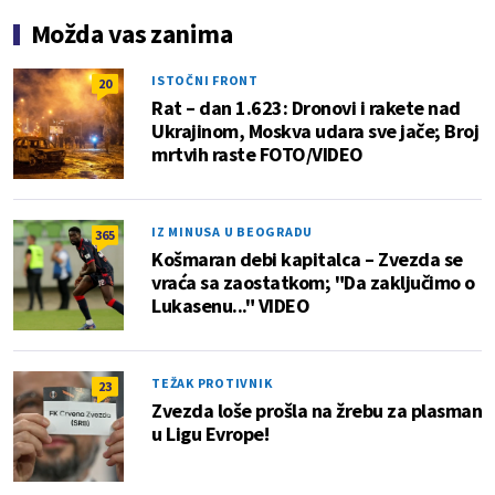
Možda vas zanima
ISTOČNI FRONT
20
Rat – dan 1.623: Dronovi i rakete nad
Ukrajinom, Moskva udara sve jače; Broj
mrtvih raste FOTO/VIDEO
IZ MINUSA U BEOGRADU
365
Košmaran debi kapitalca – Zvezda se
vraća sa zaostatkom; "Da zaključimo o
Lukasenu..." VIDEO
TEŽAK PROTIVNIK
23
Zvezda loše prošla na žrebu za plasman
u Ligu Evrope!