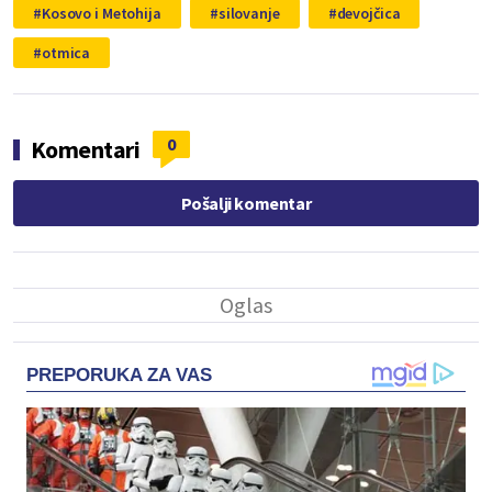
Kosovo i Metohija
silovanje
devojčica
otmica
0
Komentari
Pošalji komentar
PREPORUKA ZA VAS