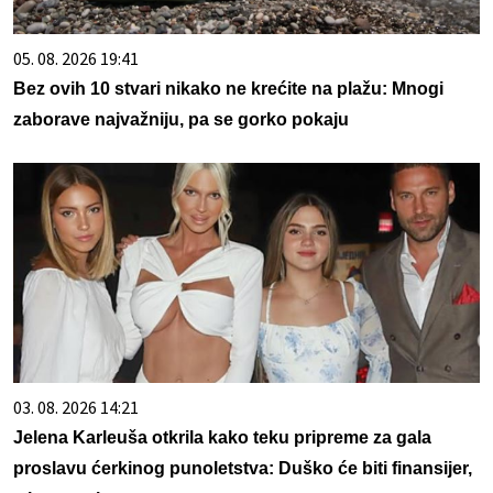
05. 08. 2026 19:41
Bez ovih 10 stvari nikako ne krećite na plažu: Mnogi
zaborave najvažniju, pa se gorko pokaju
03. 08. 2026 14:21
Jelena Karleuša otkrila kako teku pripreme za gala
proslavu ćerkinog punoletstva: Duško će biti finansijer,