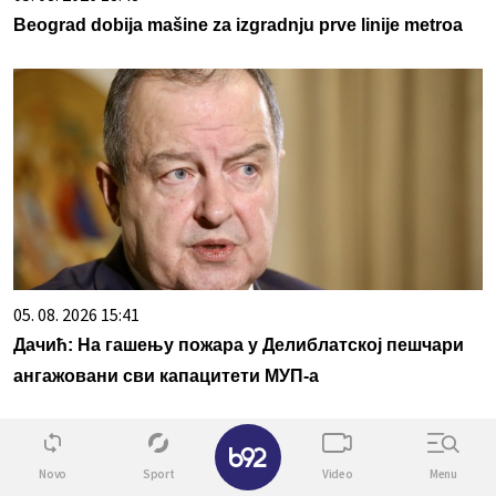
Beograd dobija mašine za izgradnju prve linije metroa
05. 08. 2026 15:41
Дачић: На гашењу пожара у Делиблатској пешчари
ангажовани сви капацитети МУП-а
✕
Povezane vesti
Novo
Sport
Video
Menu