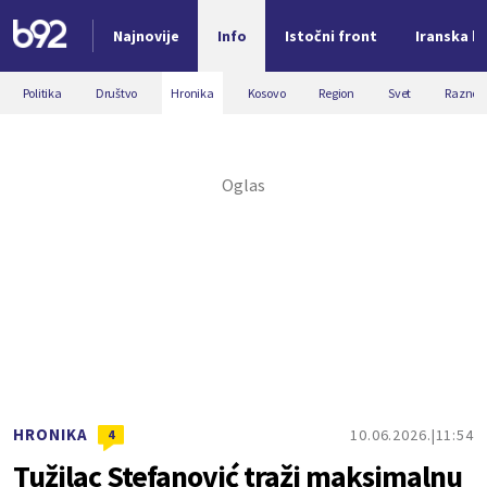
Najnovije
Info
Istočni front
Iranska kr
Nova vest
Politika
Društvo
Hronika
Kosovo
Region
Svet
Razno
HRONIKA
10.06.2026.
11:54
4
Tužilac Stefanović traži maksimalnu