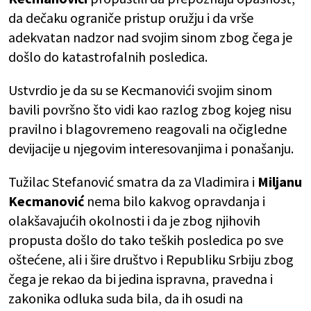
da dečaku ograniče pristup oružju i da vrše
adekvatan nadzor nad svojim sinom zbog čega je
došlo do katastrofalnih posledica.
Ustvrdio je da su se Kecmanovići svojim sinom
bavili površno što vidi kao razlog zbog kojeg nisu
pravilno i blagovremeno reagovali na očigledne
devijacije u njegovim interesovanjima i ponašanju.
Tužilac Stefanović smatra da za Vladimira i
Miljanu
Kecmanović
nema bilo kakvog opravdanja i
olakšavajućih okolnosti i da je zbog njihovih
propusta došlo do tako teških posledica po sve
oštećene, ali i šire društvo i Republiku Srbiju zbog
čega je rekao da bi jedina ispravna, pravedna i
zakonika odluka suda bila, da ih osudi na