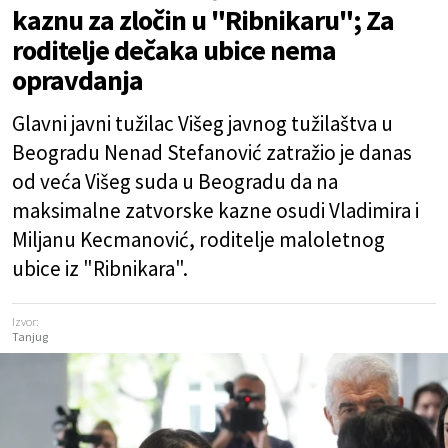
kaznu za zločin u "Ribnikaru"; Za
roditelje dečaka ubice nema
opravdanja
Glavni javni tužilac Višeg javnog tužilaštva u
Beogradu Nenad Stefanović zatražio je danas
od veća Višeg suda u Beogradu da na
maksimalne zatvorske kazne osudi Vladimira i
Miljanu Kecmanović, roditelje maloletnog
ubice iz "Ribnikara".
Izvor:
Tanjug