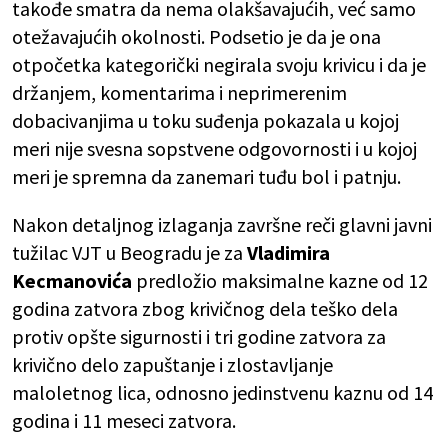
takođe smatra da nema olakšavajućih, već samo
otežavajućih okolnosti. Podsetio je da je ona
otpočetka kategorički negirala svoju krivicu i da je
držanjem, komentarima i neprimerenim
dobacivanjima u toku suđenja pokazala u kojoj
meri nije svesna sopstvene odgovornosti i u kojoj
meri je spremna da zanemari tuđu bol i patnju.
Nakon detaljnog izlaganja završne reči glavni javni
tužilac VJT u Beogradu je za
Vladimira
Kecmanovića
predložio maksimalne kazne od 12
godina zatvora zbog krivičnog dela teško dela
protiv opšte sigurnosti i tri godine zatvora za
krivično delo zapuštanje i zlostavljanje
maloletnog lica, odnosno jedinstvenu kaznu od 14
godina i 11 meseci zatvora.