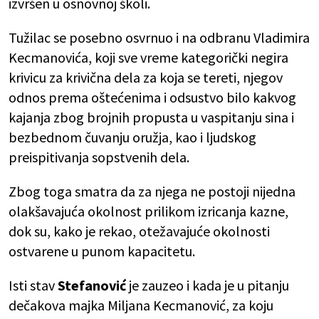
izvršen u osnovnoj školi.
Tužilac se posebno osvrnuo i na odbranu Vladimira
Kecmanovića, koji sve vreme kategorički negira
krivicu za krivična dela za koja se tereti, njegov
odnos prema oštećenima i odsustvo bilo kakvog
kajanja zbog brojnih propusta u vaspitanju sina i
bezbednom čuvanju oružja, kao i ljudskog
preispitivanja sopstvenih dela.
Zbog toga smatra da za njega ne postoji nijedna
olakšavajuća okolnost prilikom izricanja kazne,
dok su, kako je rekao, otežavajuće okolnosti
ostvarene u punom kapacitetu.
Isti stav
Stefanović
je zauzeo i kada je u pitanju
dečakova majka Miljana Kecmanović, za koju