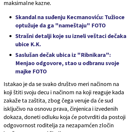
maksimalne kazne.
Skandal na suđenju Kecmanoviću: Tužioce
optužuje da ga "nameštaju" FOTO
Strašni detalji koje su izneli veštaci dečaka
ubice K.K.
Saslušan dečak ubica iz "Ribnikara":
Menjao odgovore, stao u odbranu svoje
majke FOTO
Istakao je da se svako društvo meri načinom na
koji štiti svoju decu i načinom na koji reaguje kada
zakaže ta zaštita, zbog čega veruje da će sud
isključivo na osnovu prava, činjenica i izvedenih
dokaza, doneti odluku koja će potvrditi da postoji
odgovornost roditelja za nezapamćen zločin