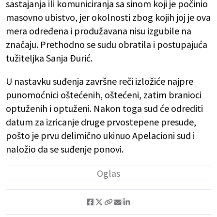
sastajanja ili komuniciranja sa sinom koji je počinio
masovno ubistvo, jer okolnosti zbog kojih joj je ova
mera određena i produžavana nisu izgubile na
značaju. Prethodno se sudu obratila i postupajuća
tužiteljka Sanja Đurić.
U nastavku suđenja završne reči izložiće najpre
punomoćnici oštećenih, oštećeni, zatim branioci
optuženih i optuženi. Nakon toga sud će odrediti
datum za izricanje druge prvostepene presude,
pošto je prvu delimično ukinuo Apelacioni sud i
naložio da se suđenje ponovi.