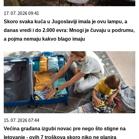
17. 07. 2026 09:41
Skoro svaka kuća u Jugoslaviji imala je ovu lampu, a
danas vredi i do 2.000 evra: Mnogi je čuvaju u podrumu,
a pojma nemaju kakvo blago imaju
15. 07. 2026 07:44
Većina građana izgubi novac pre nego što stigne na
letovanje - ovih 7 troškova skoro niko ne planira