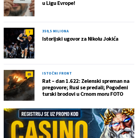
u Ligu Evrope!
359,5 MILIONA
7
Istorijski ugovor za Nikolu Jokića
ISTOČNI FRONT
65
Rat – dan 1.622: Zelenski spreman na
pregovore; Rusi se predali; Pogođeni
turski brodovi u Crnom moru FOTO