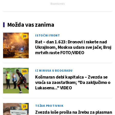
Brainberries
Možda vas zanima
ISTOČNI FRONT
20
Rat – dan 1.623: Dronovi i rakete nad
Ukrajinom, Moskva udara sve jače; Broj
mrtvih raste FOTO/VIDEO
IZ MINUSA U BEOGRADU
365
Košmaran debi kapitalca – Zvezda se
vraća sa zaostatkom; "Da zaključimo o
Lukasenu..." VIDEO
TEŽAK PROTIVNIK
23
Zvezda loše prošla na žrebu za plasman