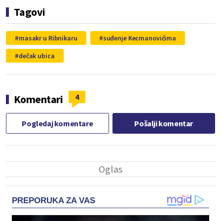
Tagovi
masakr u Ribnikaru
suđenje Kecmanovićima
dečak ubica
4
Komentari
Pogledaj komentare
Pošalji komentar
PREPORUKA ZA VAS