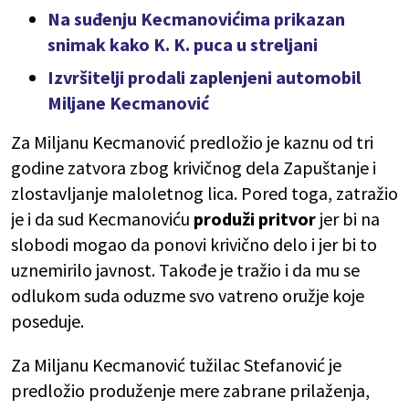
Na suđenju Kecmanovićima prikazan
snimak kako K. K. puca u streljani
Izvršitelji prodali zaplenjeni automobil
Miljane Kecmanović
Za Miljanu Kecmanović predložio je kaznu od tri
godine zatvora zbog krivičnog dela Zapuštanje i
zlostavljanje maloletnog lica. Pored toga, zatražio
je i da sud Kecmanoviću
produži pritvor
jer bi na
slobodi mogao da ponovi krivično delo i jer bi to
uznemirilo javnost. Takođe je tražio i da mu se
odlukom suda oduzme svo vatreno oružje koje
poseduje.
Za Miljanu Kecmanović tužilac Stefanović je
predložio produženje mere zabrane prilaženja,