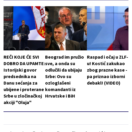
REČI KOJE ĆE SVI
Beograd im pružio
Raspad i očaj u ZLF-
DOBRO DA UPAMTE:
sve, a onda su
u! Kostić zakukao
Istorijski govor
odlučili da ubijaju
zbog prazne kase -
predsednika na
Srbe: Ovo su
pa priznao izborni
Danu sećanja za
ozloglašeni
debakl! (VIDEO)
ubijene i proterane
komandanti iz
Srbe u zločinačkoj
Hrvatske i BiH
akciji "Oluja"