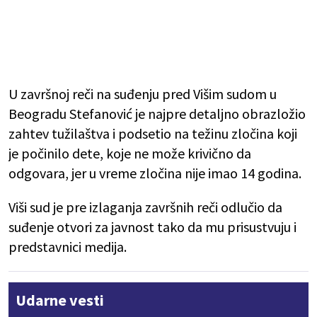
U završnoj reči na suđenju pred Višim sudom u
Beogradu Stefanović je najpre detaljno obrazložio
zahtev tužilaštva i podsetio na težinu zločina koji
je počinilo dete, koje ne može krivično da
odgovara, jer u vreme zločina nije imao 14 godina.
Viši sud je pre izlaganja završnih reči odlučio da
suđenje otvori za javnost tako da mu prisustvuju i
predstavnici medija.
Udarne vesti