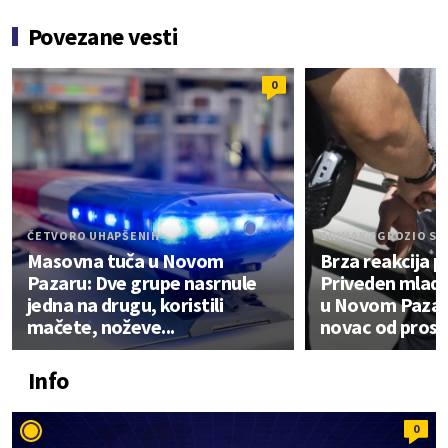
Povezane vesti
0
ČETVORO UHAPŠENIH
SNIMAK ZGROZIO SR
Masovna tuča u Novom
Brza reakcija po
Pazaru: Dve grupe nasrnule
Priveden mladi
jedna na drugu, koristili
u Novom Pazar
mačete, noževe...
novac od prosj
Info
0