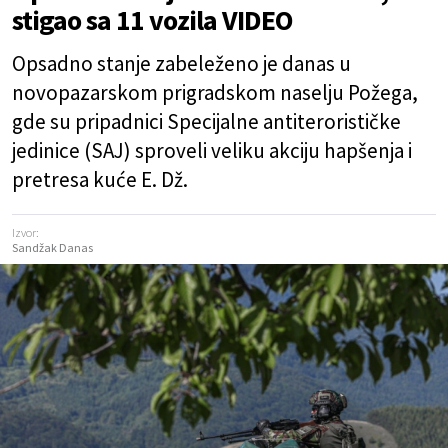
stigao sa 11 vozila VIDEO
Opsadno stanje zabeleženo je danas u
novopazarskom prigradskom naselju Požega,
gde su pripadnici Specijalne antiterorističke
jedinice (SAJ) sproveli veliku akciju hapšenja i
pretresa kuće E. Dž.
Izvor:
Sandžak Danas