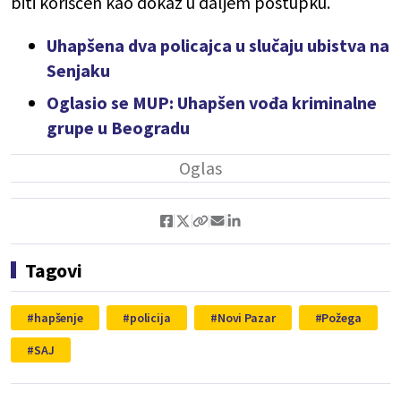
biti korišćen kao dokaz u daljem postupku.
Uhapšena dva policajca u slučaju ubistva na
Senjaku
Oglasio se MUP: Uhapšen vođa kriminalne
grupe u Beogradu
Tagovi
hapšenje
policija
Novi Pazar
Požega
SAJ