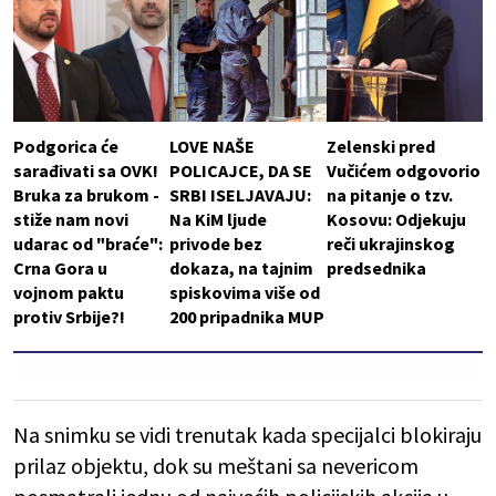
Podgorica će
LOVE NAŠE
Zelenski pred
sarađivati sa OVK!
POLICAJCE, DA SE
Vučićem odgovorio
Bruka za brukom -
SRBI ISELJAVAJU:
na pitanje o tzv.
stiže nam novi
Na KiM ljude
Kosovu: Odjekuju
udarac od "braće":
privode bez
reči ukrajinskog
Crna Gora u
dokaza, na tajnim
predsednika
vojnom paktu
spiskovima više od
protiv Srbije?!
200 pripadnika MUP
Na snimku se vidi trenutak kada specijalci blokiraju
prilaz objektu, dok su meštani sa nevericom