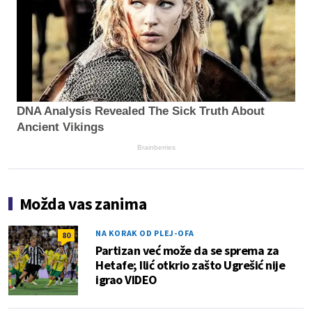
DNA Analysis Revealed The Sick Truth About
Ancient Vikings
Brainberries
Možda vas zanima
NA KORAK OD PLEJ-OFA
80
Partizan već može da se sprema za
Hetafe; Ilić otkrio zašto Ugrešić nije
igrao VIDEO