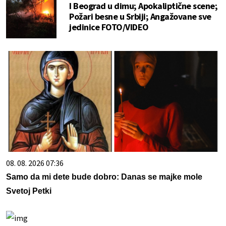
I Beograd u dimu; Apokaliptične scene;
Požari besne u Srbiji; Angažovane sve
jedinice FOTO/VIDEO
08. 08. 2026 07:36
Samo da mi dete bude dobro: Danas se majke mole
Svetoj Petki