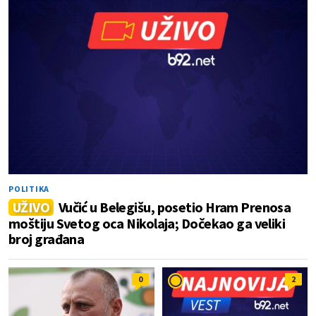
POLITIKA
UŽIVO
Vučić u Belegišu, posetio Hram Prenosa
moštiju Svetog oca Nikolaja; Dočekao ga veliki
broj građana
0
2