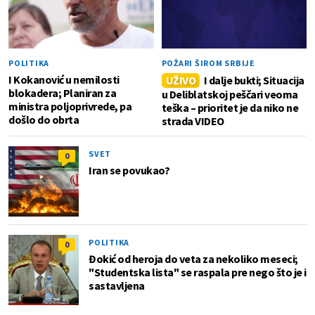
POLITIKA
POŽARI ŠIROM SRBIJE
I Kokanović u nemilosti
UŽIVO
I dalje bukti; Situacija
blokadera; Planiran za
u Deliblatskoj peščari veoma
ministra poljoprivrede, pa
teška – prioritet je da niko ne
došlo do obrta
strada VIDEO
SVET
0
Iran se povukao?
POLITIKA
0
Đokić od heroja do veta za nekoliko meseci;
"Studentska lista" se raspala pre nego što je i
sastavljena