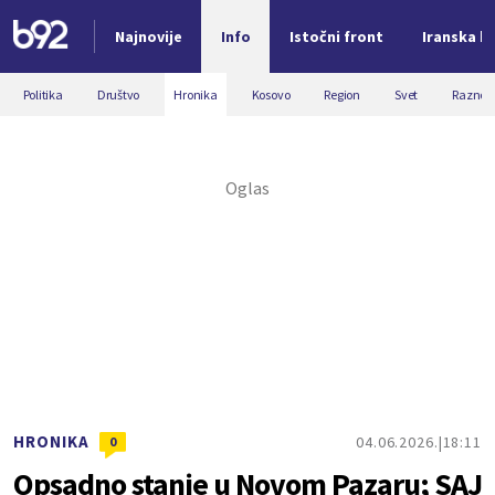
Najnovije
Info
Istočni front
Iranska kr
Nova vest
Politika
Društvo
Hronika
Kosovo
Region
Svet
Razno
HRONIKA
04.06.2026.
18:11
0
Opsadno stanje u Novom Pazaru; SAJ