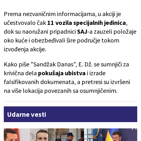
Prema nezvaničnim informacijama, u akciji je
učestvovalo čak
11 vozila specijalnih jedinica
,
dok su naoružani pripadnici
SAJ
-a zauzeli položaje
oko kuće i obezbeđivali šire područje tokom
izvođenja akcije.
Kako piše "Sandžak Danas", E. Dž. se sumnjiči za
krivična dela
pokušaja ubistva
i izrade
falsifikovanih dokumenata, a pretresi su izvršeni
na više lokacija povezanih sa osumnjičenim.
Udarne vesti