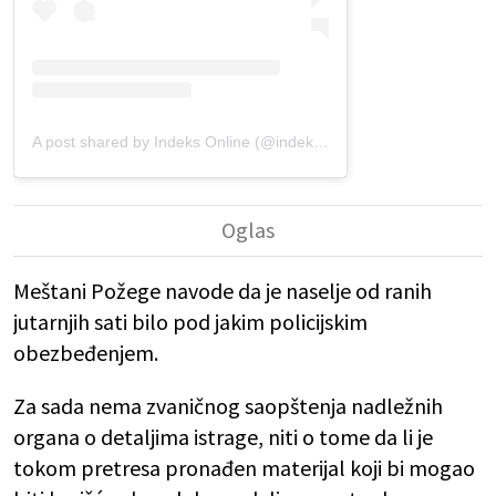
A post shared by Indeks Online (@indeksonline_rs)
Meštani Požege navode da je naselje od ranih
jutarnjih sati bilo pod jakim policijskim
obezbeđenjem.
Za sada nema zvaničnog saopštenja nadležnih
organa o detaljima istrage, niti o tome da li je
tokom pretresa pronađen materijal koji bi mogao