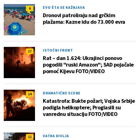
EVO ŠTA SE KAŽNJAVA
6
Dronovi patroliraju nad grčkim
plažama: Kazne idu do 73.000 evra
ISTOČNI FRONT
17
Rat – dan 1.624: Ukrajinci ponovo
pogodili "ruski Amazon"; SAD pojačale
pomoć Kijevu FOTO/VIDEO
DRAMATIČNE SCENE
14
Katastrofa: Bukte požari; Vojska Srbije
podigla helikoptere; Proglasili su
vanrednu situaciju FOTO/VIDEO
VATRA DIVLJA
11