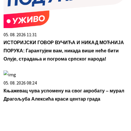
05. 08. 2026 11:31
ИСТОРИЈСКИ ГОВОР ВУЧИЋА И НИКАД МОЋНИЈА
ПОРУКА: Гарантујем вам, никада више неће бити
Олује, страдања и погрома српског народа!
05. 08. 2026 08:24
Књажевац чува успомену на свог акробату – мурал
Драгoљуба Алексића краси центар града