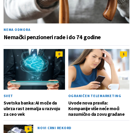
NEMA ODMORA
Nemački penzioneri rade i do 74 godine
0
1
SVET
OGRANIČEN TELEMARKETING
Svetska banka: AI može da
Uvode nova pravila:
ubrza rast zemalja u razvoju
Kompanije više neće moći
za ceo vek
nasumično da zovu građane
NOVI CRNI REKORD
6