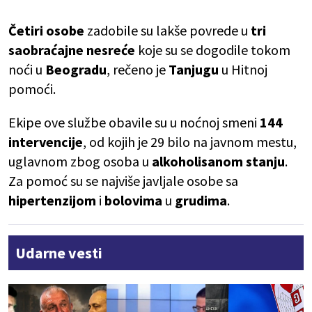
Četiri
osobe
zadobile su lakše povrede u
tri
saobraćajne nesreće
koje su se dogodile tokom
noći u
Beogradu
, rečeno je
Tanjugu
u Hitnoj
pomoći.
Ekipe ove službe obavile su u noćnoj smeni
144
intervencije
, od kojih je 29 bilo na javnom mestu,
uglavnom zbog osoba u
alkoholisanom
stanju
.
Za pomoć su se najviše javljale osobe sa
hipertenzijom
i
bolovima
u
grudima
.
Udarne vesti