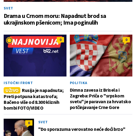
SVET
Drama u Crnom moru: Napadnut brod sa
ukrajinskom pšenicom; Ima poginulih
0
0
ISTOČNI FRONT
POLITIKA
Dimna zavesa iz Brisela i
UŽIVO
Rusija je napadnuta;
Zagreba: Priča o "srpskom
Preti potpuna katastrofa;
svetu" je paravan za hrvatsko
Bačeno više od 8.300 kliznih
potčinjavanje Crne Gore
bombi FOTO/VIDEO
SVET
0
"Do sporazuma verovatno neće doći brzo"