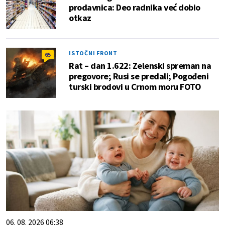
prodavnica: Deo radnika već dobio
otkaz
ISTOČNI FRONT
65
Rat – dan 1.622: Zelenski spreman na
pregovore; Rusi se predali; Pogođeni
turski brodovi u Crnom moru FOTO
06. 08. 2026 06:38