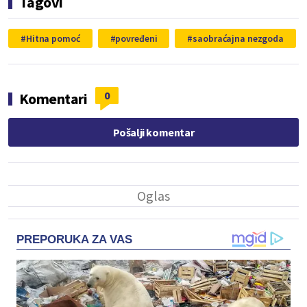
Tagovi
Hitna pomoć
povređeni
saobraćajna nezgoda
0
Komentari
Pošalji komentar
PREPORUKA ZA VAS