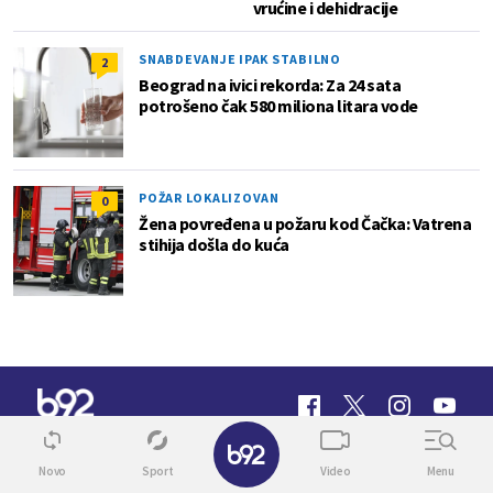
vrućine i dehidracije
SNABDEVANJE IPAK STABILNO
2
Beograd na ivici rekorda: Za 24 sata
potrošeno čak 580 miliona litara vode
POŽAR LOKALIZOVAN
0
Žena povređena u požaru kod Čačka: Vatrena
stihija došla do kuća
✕
Novo
Sport
Video
Menu