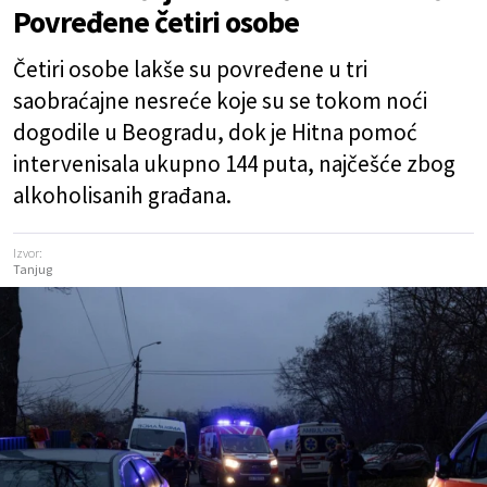
Povređene četiri osobe
Četiri osobe lakše su povređene u tri
saobraćajne nesreće koje su se tokom noći
dogodile u Beogradu, dok je Hitna pomoć
intervenisala ukupno 144 puta, najčešće zbog
alkoholisanih građana.
Izvor:
Tanjug