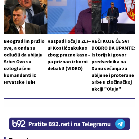
Beograd im pružio
Raspad i očaj u ZLF-
REČI KOJE ĆE SVI
sve, a onda su
u! Kostić zakukao
DOBRO DA UPAMTE:
odlučili da ubijaju
zbog prazne kase -
Istorijski govor
Srbe: Ovo su
pa priznao izborni
predsednika na
ozloglašeni
debakl! (VIDEO)
Danu sećanja za
komandanti iz
ubijene i proterane
Hrvatske i BiH
Srbe u zločinačkoj
akciji "Oluja"