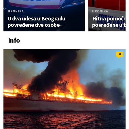
HRONIKA
HRONIKA
U dva udesa u Beogradu
Hitna pomoć: T
povređene dve osobe
povređene u tr
Info
0