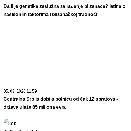
Da li je genetika zaslužna za rađanje blizanaca? Istina o
naslednim faktorima i blizanačkoj trudnoći
05. 08. 2026 11:59
Centralna Srbija dobija bolnicu od čak 12 spratova -
država ulaže 85 miliona evra