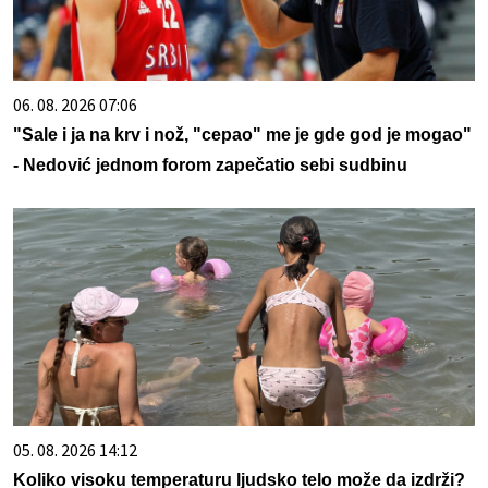
06. 08. 2026 07:06
"Sale i ja na krv i nož, "cepao" me je gde god je mogao"
- Nedović jednom forom zapečatio sebi sudbinu
05. 08. 2026 14:12
Koliko visoku temperaturu ljudsko telo može da izdrži?