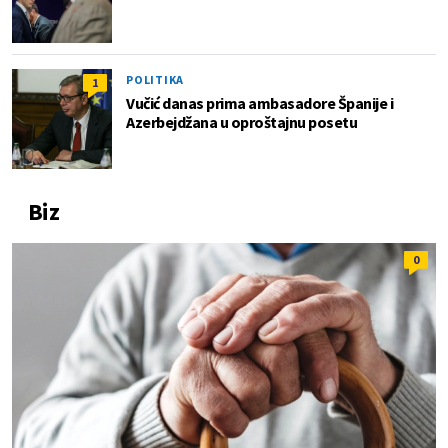
POLITIKA
1
Vučić danas prima ambasadore Španije i
Azerbejdžana u oproštajnu posetu
Biz
0