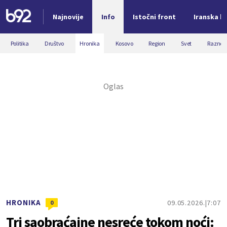
Najnovije
Info
Istočni front
Iranska kr
Nova vest
Politika
Društvo
Hronika
Kosovo
Region
Svet
Razno
HRONIKA
09.05.2026.
7:07
0
Tri saobraćajne nesreće tokom noći: