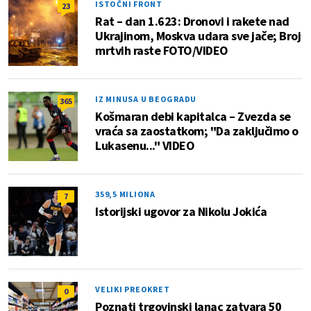
ISTOČNI FRONT
23
Rat – dan 1.623: Dronovi i rakete nad
Ukrajinom, Moskva udara sve jače; Broj
mrtvih raste FOTO/VIDEO
IZ MINUSA U BEOGRADU
365
Košmaran debi kapitalca – Zvezda se
vraća sa zaostatkom; "Da zaključimo o
Lukasenu..." VIDEO
359,5 MILIONA
7
Istorijski ugovor za Nikolu Jokića
VELIKI PREOKRET
0
Poznati trgovinski lanac zatvara 50