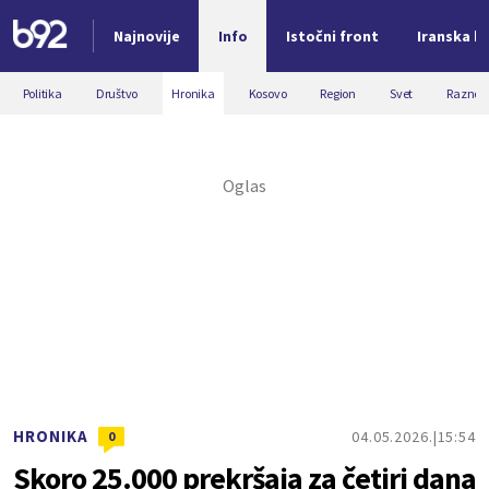
Najnovije
Info
Istočni front
Iranska kr
Nova vest
Politika
Društvo
Hronika
Kosovo
Region
Svet
Razno
HRONIKA
04.05.2026.
15:54
0
Skoro 25.000 prekršaja za četiri dana