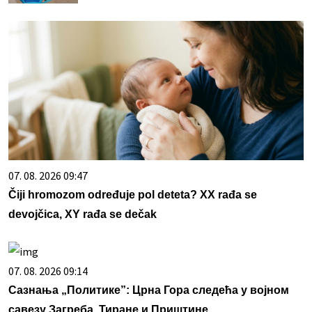
07. 08. 2026 09:47
Čiji hromozom određuje pol deteta? XX rađa se
devojčica, XY rađa se dečak
07. 08. 2026 09:14
Сазнања „Политике”: Црна Гора следећа у војном
савезу Загреба, Тиране и Приштине