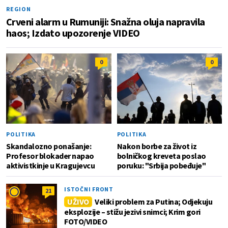
REGION
Crveni alarm u Rumuniji: Snažna oluja napravila
haos; Izdato upozorenje VIDEO
0
0
POLITIKA
POLITIKA
Skandalozno ponašanje:
Nakon borbe za život iz
Profesor blokader napao
bolničkog kreveta poslao
aktivistkinje u Kragujevcu
poruku: "Srbija pobeđuje"
ISTOČNI FRONT
21
UŽIVO
Veliki problem za Putina; Odjekuju
eksplozije – stižu jezivi snimci; Krim gori
FOTO/VIDEO