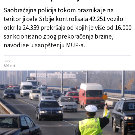
Saobraćajna policija tokom praznika je na
teritoriji cele Srbije kontrolisala 42.251 vozilo i
otkrila 24.359 prekršaja od kojih je više od 16.000
sankcionisano zbog prekoračenja brzine,
navodi se u saopštenju MUP-a.
Izvor:
B92.net