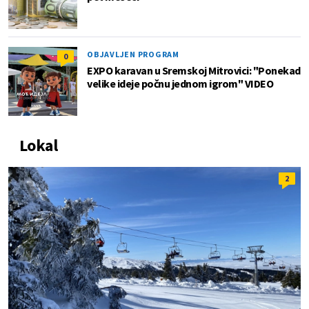
OBJAVLJEN PROGRAM
0
EXPO karavan u Sremskoj Mitrovici: "Ponekad
velike ideje počnu jednom igrom" VIDEO
Lokal
2