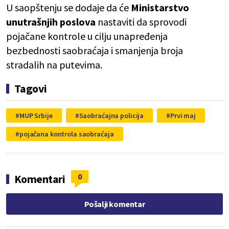
U saopštenju se dodaje da će
Ministarstvo
unutrašnjih poslova
nastaviti da sprovodi
pojačane kontrole u cilju unapređenja
bezbednosti saobraćaja i smanjenja broja
stradalih na putevima.
Tagovi
MUP Srbije
Saobraćajna policija
Prvi maj
pojačana kontrola saobraćaja
0
Komentari
Pošalji komentar