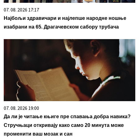
07. 08. 2026 17:17
Најбољи здравичари и најлепше народне ношње
изабрани на 65. Драгачевском сабору трубача
07. 08. 2026 19:00
Да ли је читање књиге пре спавања добра навика?
Стручњаци откривају како само 20 минута може
променити ваш мозак и сан