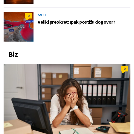
SVET
0
Veliki preokret: Ipak postižu dogovor?
Biz
0