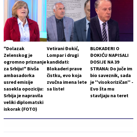
"Dolazak
Vetirani Đokić,
BLOKADERI O
Zelenskog je
Lompar i drugi
ĐOKIĆU NAPISALI
ogromno priznanje
kandidati:
DOSIJE NA 39
za Srbiju!" Bivša
Blokaderi prave
STRANA: Do juče im
ambasadorka
čistku, evo koja
bio saveznik, sada
usred emisije
zvučna imena lete
je ''visokorizičan'' -
sasekla opoziciju:
sa liste!
Evo šta mu
Srbija je napravila
stavljaju na teret
veliki diplomatski
iskorak (FOTO)