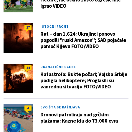
igrao VIDEO
ISTOČNI FRONT
17
Rat – dan 1.624: Ukrajinci ponovo
pogodili "ruski Amazon"; SAD pojačale
pomoć Kijevu FOTO/VIDEO
DRAMATIČNE SCENE
14
Katastrofa: Bukte požari; Vojska Srbije
podigla helikoptere; Proglasili su
vanrednu situaciju FOTO/VIDEO
EVO ŠTA SE KAŽNJAVA
4
Dronovi patroliraju nad grčkim
plažama: Kazne idu do 73.000 evra