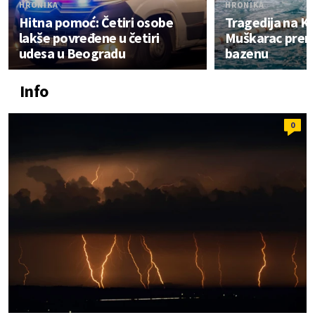
HRONIKA
HRONIKA
Hitna pomoć: Četiri osobe
Tragedija na K
lakše povređene u četiri
Muškarac prem
udesa u Beogradu
bazenu
Info
0