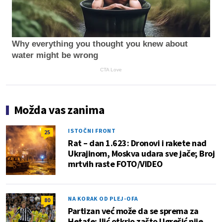
Why everything you thought you knew about
water might be wrong
CTA Love
Možda vas zanima
ISTOČNI FRONT
25
Rat – dan 1.623: Dronovi i rakete nad
Ukrajinom, Moskva udara sve jače; Broj
mrtvih raste FOTO/VIDEO
NA KORAK OD PLEJ-OFA
80
Partizan već može da se sprema za
Hetafe; Ilić otkrio zašto Ugrešić nije