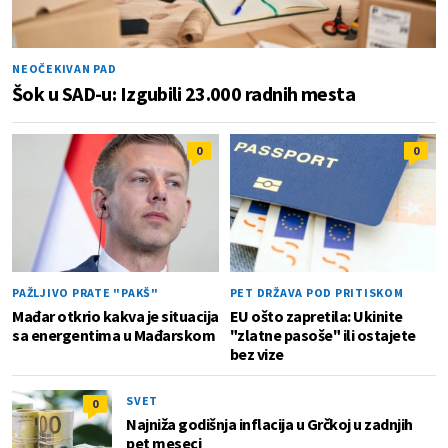
NEOČEKIVAN PAD
Šok u SAD-u: Izgubili 23.000 radnih mesta
0
0
PAŽLJIVO PRATE "PAKŠ"
PET DRŽAVA POD PRITISKOM
Mađar otkrio kakva je situacija
EU ošto zapretila: Ukinite
sa energentima u Mađarskom
"zlatne pasoše" ili ostajete
bez vize
SVET
0
Najniža godišnja inflacija u Grčkoj u zadnjih
pet meseci