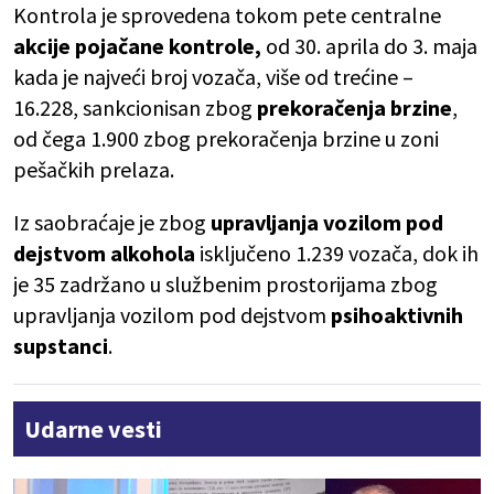
Kontrola je sprovedena tokom pete centralne
akcije pojačane kontrole,
od 30. aprila do 3. maja
kada je najveći broj vozača, više od trećine –
16.228, sankcionisan zbog
prekoračenja brzine
,
od čega 1.900 zbog prekoračenja brzine u zoni
pešačkih prelaza.
Iz saobraćaje je zbog
upravljanja vozilom pod
dejstvom alkohola
isključeno 1.239 vozača, dok ih
je 35 zadržano u službenim prostorijama zbog
upravljanja vozilom pod dejstvom
psihoaktivnih
supstanci
.
Udarne vesti