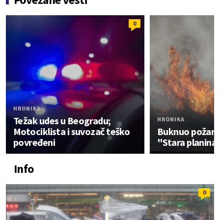
0
HRONIKA
Težak udes u Beogradu;
HRONIKA
Motociklista i suvozač teško
Buknuo požar u
povređeni
"Stara planina
Info
0