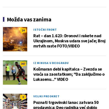
Možda vas zanima
ISTOČNI FRONT
24
Rat – dan 1.623: Dronovi i rakete nad
Ukrajinom, Moskva udara sve jače; Broj
mrtvih raste FOTO/VIDEO
IZ MINUSA U BEOGRADU
367
Košmaran debi kapitalca – Zvezda se
vraća sa zaostatkom; "Da zaključimo o
Lukasenu..." VIDEO
VELIKI PREOKRET
0
Poznati trgovinski lanac zatvara 50
prodavnica: Deo radnika već dobio