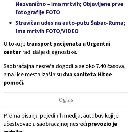
Nezvanično – ima mrtvih; Objavljene prve
fotografije FOTO
Stravičan udes na auto-putu Šabac-Ruma;
Ima mrtvih FOTO/VIDEO
U toku je
transport pacijenata u Urgentni
centar
radi dalje dijagnostike.
Saobraćajna nesreća dogodila se oko 7.40 časova,
a na lice mesta izašla su
dva saniteta Hitne
pomoći.
Prema pisanju pojedinih medija, autobus koji je
učestvovao u saobraćajnoj nesreći
prevozio je
radnike.