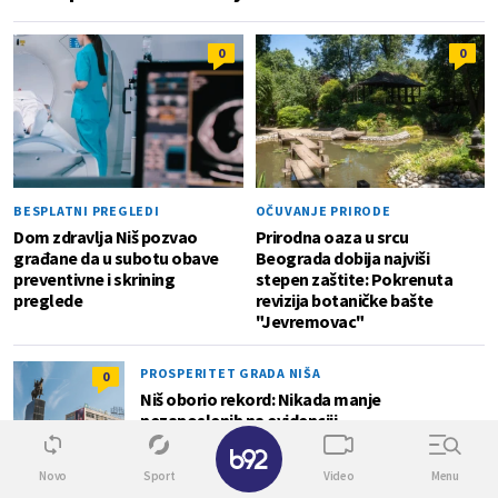
0
0
BESPLATNI PREGLEDI
OČUVANJE PRIRODE
Dom zdravlja Niš pozvao
Prirodna oaza u srcu
građane da u subotu obave
Beograda dobija najviši
preventivne i skrining
stepen zaštite: Pokrenuta
preglede
revizija botaničke bašte
"Jevremovac"
PROSPERITET GRADA NIŠA
0
Niš oborio rekord: Nikada manje
nezaposlenih na evidenciji
✕
Novo
Sport
Video
Menu