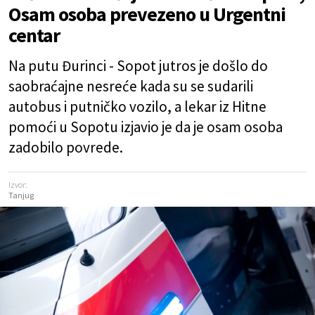
Osam osoba prevezeno u Urgentni
centar
Na putu Đurinci - Sopot jutros je došlo do
saobraćajne nesreće kada su se sudarili
autobus i putničko vozilo, a lekar iz Hitne
pomoći u Sopotu izjavio je da je osam osoba
zadobilo povrede.
Izvor:
Tanjug