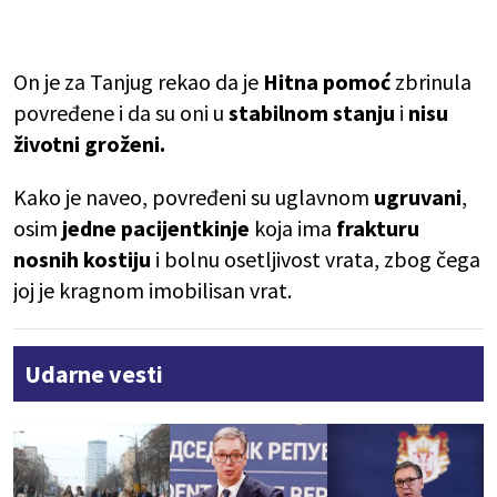
On je za Tanjug rekao da je
Hitna pomoć
zbrinula
povređene i da su oni u
stabilnom stanju
i
nisu
životni groženi.
Kako je naveo, povređeni su uglavnom
ugruvani
,
osim
jedne pacijentkinje
koja ima
frakturu
nosnih kostiju
i bolnu osetljivost vrata, zbog čega
joj je kragnom imobilisan vrat.
Udarne vesti