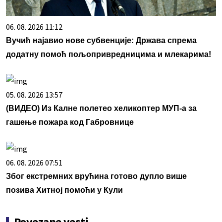
06. 08. 2026 11:12
Вучић најавио нове субвенције: Држава спрема
додатну помоћ пољопривредницима и млекарима!
05. 08. 2026 13:57
(ВИДЕО) Из Калне полетео хеликоптер МУП-а за
гашење пожара код Габровнице
06. 08. 2026 07:51
Због екстремних врућина готово дупло више
позива Хитној помоћи у Кули
Povezane vesti