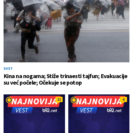
SVET
Kina na nogama; Stiže trinaesti tajfun; Evakuacije
su već počele; Očekuje se potop
11
6