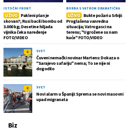
ISTOČNI FRONT
BORBA S VATROM DRAMATIČNA
UŽIVO
Pakleni plan je
UŽIVO
Bukte požari u Srbiji:
skovan?; Rusi bacili bombu od
Proglašena vanredna
3.000 kg; Desetine hiljada
situacija; Vatrogasci na
vijnika čeka naređenje
terenu; "Ugrožene su nam
FOTO/VIDEO
kuće" FOTO/VIDEO
SVET
0
Čuveni nemački novinar Martens: Dokaza o
"Sarajevo safariju" nema; To se nije ni
dogodilo
SVET
0
Novi alarm u Španiji: Sprema se novi masovni
upad migranata
Biz