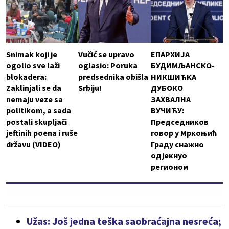
Snimak koji je
Vučić se upravo
ЕПАРХИЈА
ogolio sve laži
oglasio: Poruka
БУДИМЉАНСКО-
blokadera:
predsednika obišla
НИКШИЋКА
Zaklinjali se da
Srbiju!
ДУБОКО
nemaju veze sa
ЗАХВАЛНА
politikom, a sada
ВУЧИЋУ:
postali skupljači
Председников
jeftinih poena i ruše
говор у Мркоњић
državu (VIDEO)
Граду снажно
одјекнуо
регионом
Užas: Još jedna teška saobraćajna nesreća;