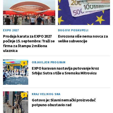
EXPO 2027
DUGOVI POSKUPELI
Prodaja karata za EXPO 2027
Evrozona više nema novca za
počinje 15. septembra: Traži se
velike subvencije
firma za štampu 2 miliona
ulaznica
OBJAVLJEN PROGRAM
0
EXPO karavan nastavlja putovanje kroz
Srbiju: Sutra stiže u Sremsku Mitrovicu
KRAJ VELIKOG SNA
2
Gotovo je: Slavni nemački proizvođač
potpuno obustavio rad