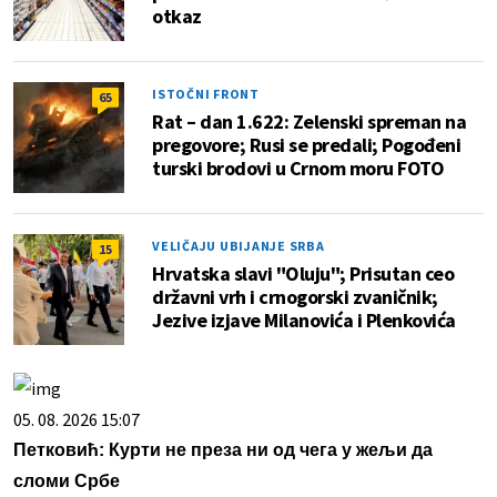
otkaz
ISTOČNI FRONT
65
Rat – dan 1.622: Zelenski spreman na
pregovore; Rusi se predali; Pogođeni
turski brodovi u Crnom moru FOTO
VELIČAJU UBIJANJE SRBA
15
Hrvatska slavi "Oluju"; Prisutan ceo
državni vrh i crnogorski zvaničnik;
Jezive izjave Milanovića i Plenkovića
05. 08. 2026 15:07
Петковић: Курти не преза ни од чега у жељи да
сломи Србе