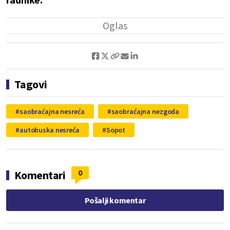
Tagovi
saobraćajna nesreća
saobraćajna nezgoda
autobuska nesreća
Sopot
0
Komentari
Pošalji komentar