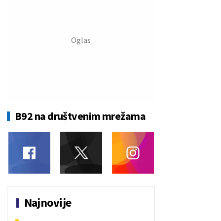
B92 na društvenim mrežama
Najnovije