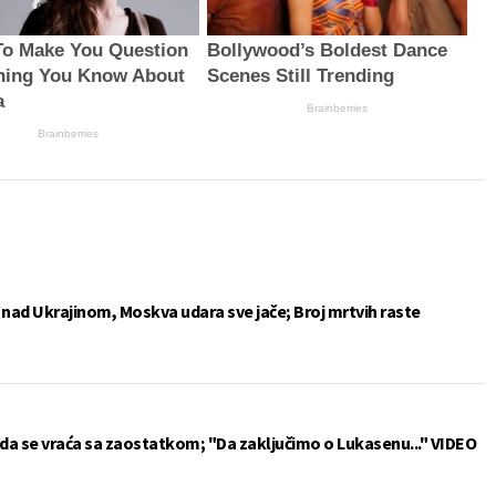
To Make You Question
Bollywood’s Boldest Dance
hing You Know About
Scenes Still Trending
a
Brainberries
Brainberries
e nad Ukrajinom, Moskva udara sve jače; Broj mrtvih raste
da se vraća sa zaostatkom; "Da zaključimo o Lukasenu..." VIDEO