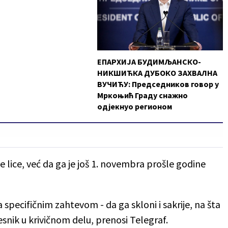
ЕПАРХИЈА БУДИМЉАНСКО-
НИКШИЋКА ДУБОКО ЗАХВАЛНА
ВУЧИЋУ: Председников говор у
Мркоњић Граду снажно
одјекнуо регионом
će lice, već da ga je još 1. novembra prošle godine
a specifičnim zahtevom - da ga skloni i sakrije, na šta
esnik u krivičnom delu, prenosi Telegraf.