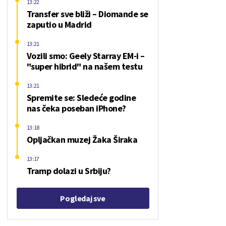
13:22
Transfer sve bliži – Diomande se
zaputio u Madrid
13:21
Vozili smo: Geely Starray EM-i –
"super hibrid" na našem testu
13:21
Spremite se: Sledeće godine
nas čeka poseban iPhone?
13:18
Opljačkan muzej Žaka Širaka
13:17
Tramp dolazi u Srbiju?
Pogledaj sve