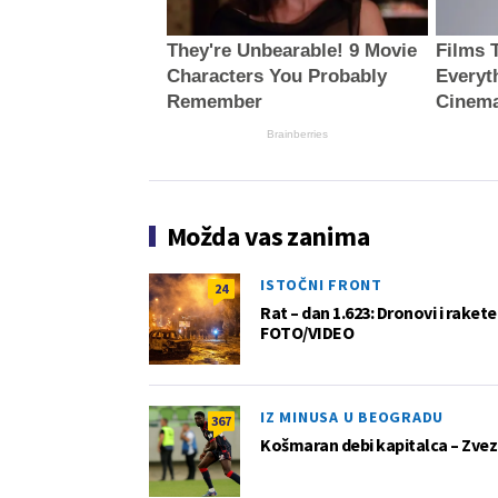
They're Unbearable! 9 Movie
Films 
Characters You Probably
Everyt
Remember
Cinem
Brainberries
Možda vas zanima
ISTOČNI FRONT
24
Rat – dan 1.623: Dronovi i raket
FOTO/VIDEO
IZ MINUSA U BEOGRADU
367
Košmaran debi kapitalca – Zvez