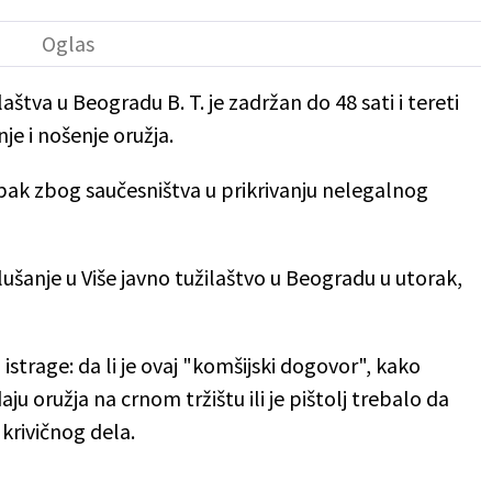
aštva u Beogradu B. T. je zadržan do 48 sati i tereti
je i nošenje oružja.
upak zbog saučesništva u prikrivanju nelegalnog
lušanje u Više javno tužilaštvo u Beogradu u utorak,
j istrage: da li je ovaj "komšijski dogovor", kako
ju oružja na crnom tržištu ili je pištolj trebalo da
krivičnog dela.