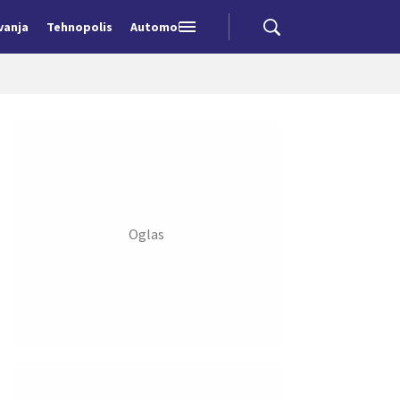
vanja
Tehnopolis
Automobili