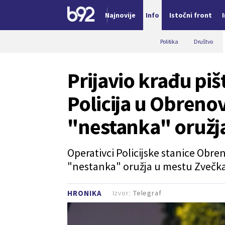
Najnovije
Info
Istočni front
Nova vest
Politika
Društvo
Prijavio krađu piš
Policija u Obrenov
"nestanka" oružj
Operativci Policijske stanice Obren
"nestanka" oružja u mestu Zvečka
Izvor:
Telegraf
HRONIKA