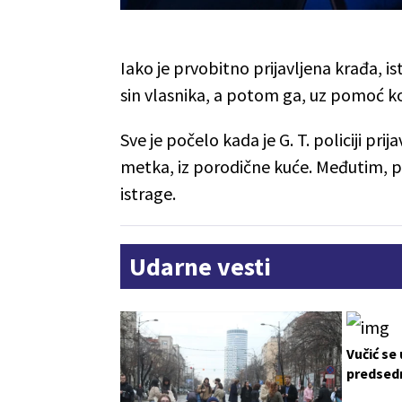
Iako je prvobitno prijavljena krađa, is
sin vlasnika, a potom ga, uz pomoć ko
Sve je počelo kada je G. T. policiji pri
metka, iz porodične kuće. Međutim, po
istrage.
Udarne vesti
Vučić se
predsedn