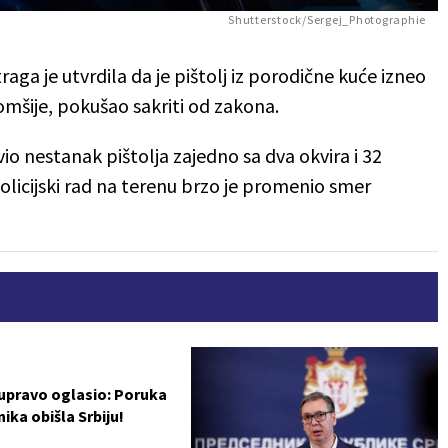
Shutterstock/Sergej_Photographie
traga je utvrdila da je pištolj iz porodične kuće izneo
mšije, pokušao sakriti od zakona.
javio nestanak pištolja zajedno sa dva okvira i 32
licijski rad na terenu brzo je promenio smer
 upravo oglasio: Poruka
ika obišla Srbiju!