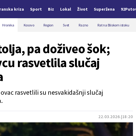
Iranska kriza
Sport
Biz
Lokal
Život
Superžena
92Puto
Hronika
Kosovo
Region
Svet
Razno
Rat na Bliskom istoku
tolja, pa doživeo šok;
cu rasvetlila slučaj
a
ovac rasvetlili su nesvakidašnji slučaj
.
22.03.2026.
18:20