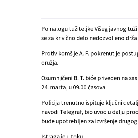
Po nalogu tužiteljke Višeg javnog tužil
se za krivično delo nedozvoljeno držan
Protiv komšije A. F. pokrenut je post
oružja.
Osumnjičeni B. T. biće priveden na sas
24. marta, u 09.00 časova.
Policija trenutno ispituje ključni detal
navodi Telegraf, bio uvod u dalju proda
bude upotrebljen za izvršenje drugog 
Istraga je u toku.