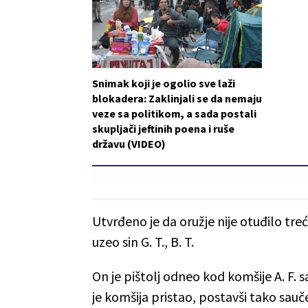
Snimak koji je ogolio sve laži
blokadera: Zaklinjali se da nemaju
veze sa politikom, a sada postali
skupljači jeftinih poena i ruše
državu (VIDEO)
Utvrđeno je da oružje nije otuđilo tre
uzeo sin G. T., B. T.
On je pištolj odneo kod komšije A. F. s
je komšija pristao, postavši tako sauč