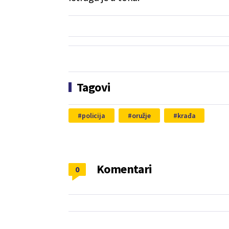
Tagovi
policija
oružje
krađa
Komentari
0