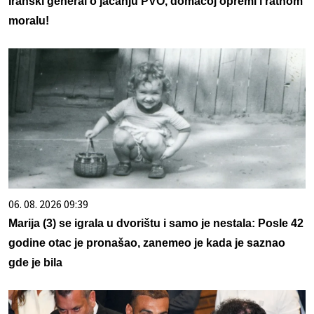
Iranski general o jačanju PVO, domaćoj opremi i ratnom
moralu!
06. 08. 2026 09:39
Marija (3) se igrala u dvorištu i samo je nestala: Posle 42
godine otac je pronašao, zanemeo je kada je saznao
gde je bila