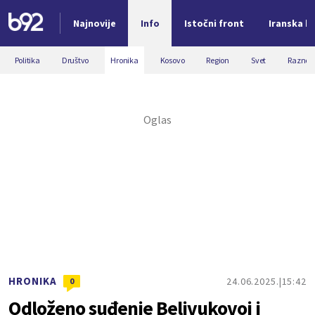
Najnovije
Info
Istočni front
Iranska kr
Nova vest
Politika
Društvo
Hronika
Kosovo
Region
Svet
Razno
HRONIKA
24.06.2025.
15:42
0
Odloženo suđenje Belivukovoj i