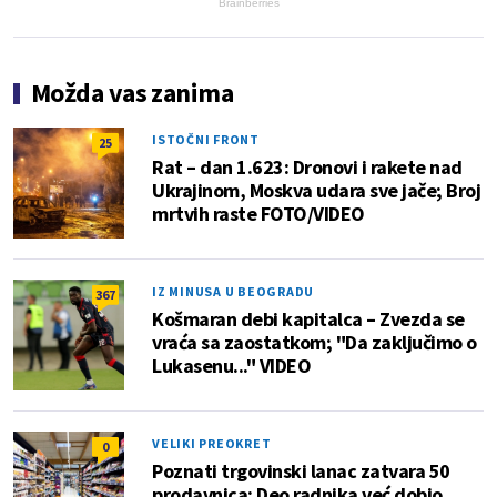
Brainberries
Možda vas zanima
ISTOČNI FRONT
25
Rat – dan 1.623: Dronovi i rakete nad
Ukrajinom, Moskva udara sve jače; Broj
mrtvih raste FOTO/VIDEO
IZ MINUSA U BEOGRADU
367
Košmaran debi kapitalca – Zvezda se
vraća sa zaostatkom; "Da zaključimo o
Lukasenu..." VIDEO
VELIKI PREOKRET
0
Poznati trgovinski lanac zatvara 50
prodavnica: Deo radnika već dobio