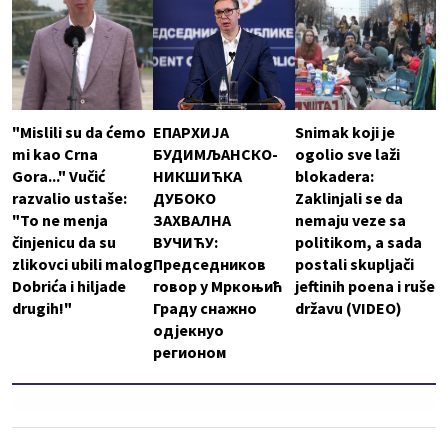
"Mislili su da ćemo
ЕПАРХИЈА
Snimak koji je
mi kao Crna
БУДИМЉАНСКО-
ogolio sve laži
Gora..." Vučić
НИКШИЋКА
blokadera:
razvalio ustaše:
ДУБОКО
Zaklinjali se da
"To ne menja
ЗАХВАЛНА
nemaju veze sa
činjenicu da su
ВУЧИЋУ:
politikom, a sada
zlikovci ubili malog
Председников
postali skupljači
Dobrića i hiljade
говор у Мркоњић
jeftinih poena i ruše
drugih!"
Граду снажно
državu (VIDEO)
одјекнуо
регионом