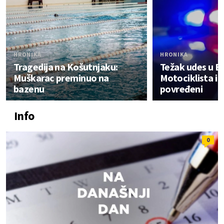
HRONIKA
HRONIKA
Tragedija na Košutnjaku:
Težak udes u B
Muškarac preminuo na
Motociklista i 
bazenu
povređeni
Info
0