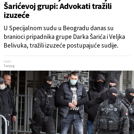
Šarićevoj grupi: Advokati tražili
izuzeće
U Specijalnom sudu u Beogradu danas su
branioci pripadnika grupe Darka Šarića i Veljka
Belivuka, tražili izuzeće postupajuće sudije.
Izvor:
Tanjug