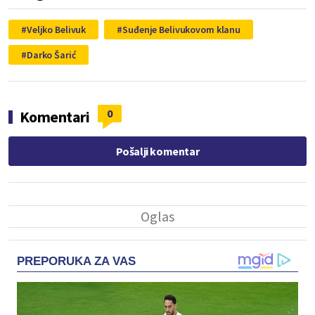
Veljko Belivuk
Suđenje Belivukovom klanu
Darko Šarić
0
Komentari
Pošalji komentar
PREPORUKA ZA VAS