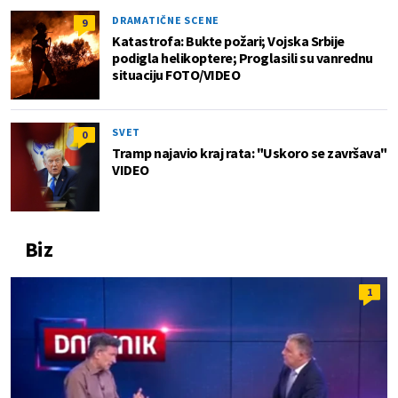
DRAMATIČNE SCENE
9
Katastrofa: Bukte požari; Vojska Srbije
podigla helikoptere; Proglasili su vanrednu
situaciju FOTO/VIDEO
SVET
0
Tramp najavio kraj rata: "Uskoro se završava"
VIDEO
Biz
1