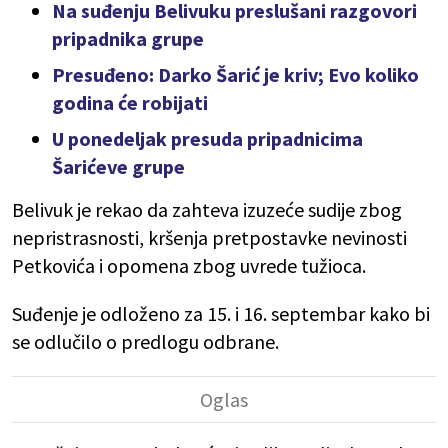
Na suđenju Belivuku preslušani razgovori
pripadnika grupe
Presuđeno: Darko Šarić je kriv; Evo koliko
godina će robijati
U ponedeljak presuda pripadnicima
Šarićeve grupe
Belivuk je rekao da zahteva izuzeće sudije zbog
nepristrasnosti, kršenja pretpostavke nevinosti
Petkovića i opomena zbog uvrede tužioca.
Suđenje je odloženo za 15. i 16. septembar kako bi
se odlučilo o predlogu odbrane.