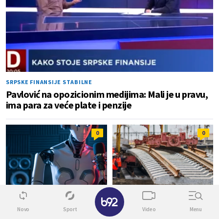
SRPSKE FINANSIJE STABILNE
Pavlović na opozicionim medijima: Mali je u pravu,
ima para za veće plate i penzije
0
0
✕
BUDUĆNOST JE STIGLA
ZAJEDNIČKI INTERES
Novo
Sport
Video
Menu
Kineski proizvođač robota
Brza pruga između Beograda i