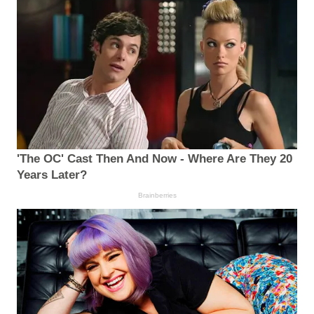
'The OC' Cast Then And Now - Where Are They 20
Years Later?
Brainberries