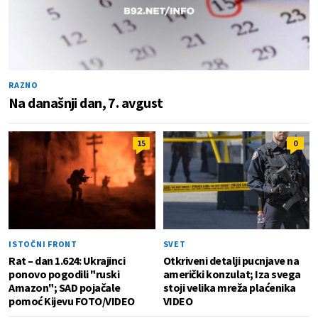
RAZNO
Na današnji dan, 7. avgust
15
0
ISTOČNI FRONT
SVET
Rat – dan 1.624: Ukrajinci
Otkriveni detalji pucnjave na
ponovo pogodili "ruski
američki konzulat; Iza svega
Amazon"; SAD pojačale
stoji velika mreža plaćenika
pomoć Kijevu FOTO/VIDEO
VIDEO