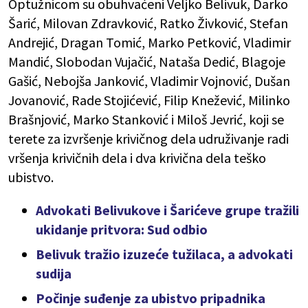
Optužnicom su obuhvaćeni Veljko Belivuk, Darko
Šarić, Milovan Zdravković, Ratko Živković, Stefan
Andrejić, Dragan Tomić, Marko Petković, Vladimir
Mandić, Slobodan Vujačić, Nataša Dedić, Blagoje
Gašić, Nebojša Janković, Vladimir Vojnović, Dušan
Jovanović, Rade Stojićević, Filip Knežević, Milinko
Brašnjović, Marko Stanković i Miloš Jevrić, koji se
terete za izvršenje krivičnog dela udruživanje radi
vršenja krivičnih dela i dva krivična dela teško
ubistvo.
Advokati Belivukove i Šarićeve grupe tražili
ukidanje pritvora: Sud odbio
Belivuk tražio izuzeće tužilaca, a advokati
sudija
Počinje suđenje za ubistvo pripadnika