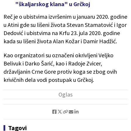
"škaljarskog klana" u Grčkoj
Reč je o ubistvima izvršenim u januaru 2020. godine
u Atini gde su lišeni života Stevan Stamatović i Igor
Dedović i ubistvima na Krfu 23. jula 2020. godine
kada su lišeni života Alan Kožar i Damir Hadžić.
Kao organizatori su označeni okrivljeni Veljko
Belivuk i Darko Šarić, kao i Radoje Zvicer,
državljanin Crne Gore protiv koga se zbog ovih
krivičnih dela vodi postupak u Grčkoj.
Tagovi