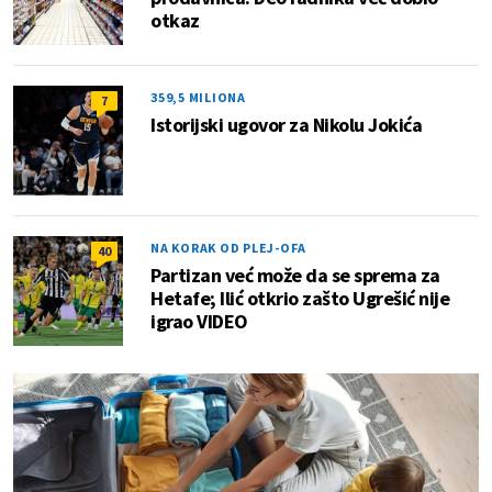
otkaz
359,5 MILIONA
7
Istorijski ugovor za Nikolu Jokića
NA KORAK OD PLEJ-OFA
40
Partizan već može da se sprema za
Hetafe; Ilić otkrio zašto Ugrešić nije
igrao VIDEO