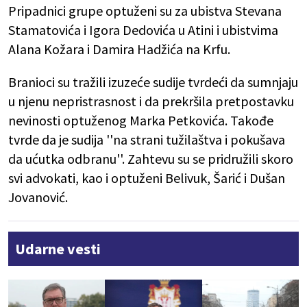
Pripadnici grupe optuženi su za ubistva Stevana
Stamatovića i Igora Dedovića u Atini i ubistvima
Alana Kožara i Damira Hadžića na Krfu.
Branioci su tražili izuzeće sudije tvrdeći da sumnjaju
u njenu nepristrasnost i da prekršila pretpostavku
nevinosti optuženog Marka Petkovića. Takođe
tvrde da je sudija ''na strani tužilaštva i pokušava
da ućutka odbranu''. Zahtevu su se pridružili skoro
svi advokati, kao i optuženi Belivuk, Šarić i Dušan
Jovanović.
Udarne vesti