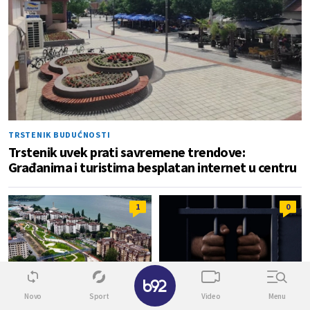
TRSTENIK BUDUĆNOSTI
Trstenik uvek prati savremene trendove:
Građanima i turistima besplatan internet u centru
1
0
✕
Novo
Sport
Video
Menu
PASARELA 24. SEPTEMBRA
DONETO REŠENJE