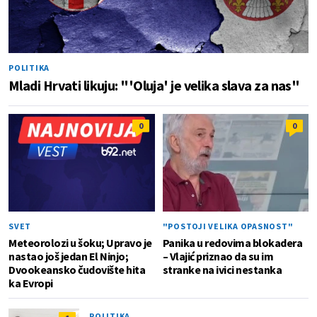
POLITIKA
Mladi Hrvati likuju: "'Oluja' je velika slava za nas"
0
0
SVET
"POSTOJI VELIKA OPASNOST"
Meteorolozi u šoku; Upravo je
Panika u redovima blokadera
nastao još jedan El Ninjo;
– Vlajić priznao da su im
Dvookeansko čudovište hita
stranke na ivici nestanka
ka Evropi
POLITIKA