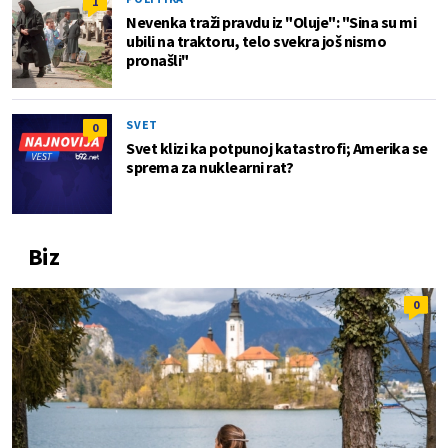
1
Nevenka traži pravdu iz "Oluje": "Sina su mi
ubili na traktoru, telo svekra još nismo
pronašli"
SVET
0
Svet klizi ka potpunoj katastrofi; Amerika se
sprema za nuklearni rat?
Biz
0