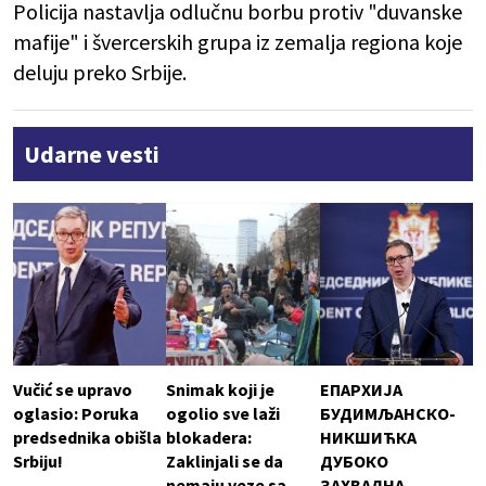
Policija nastavlja odlučnu borbu protiv "duvanske
mafije" i švercerskih grupa iz zemalja regiona koje
deluju preko Srbije.
Udarne vesti
Vučić se upravo
Snimak koji je
ЕПАРХИЈА
oglasio: Poruka
ogolio sve laži
БУДИМЉАНСКО-
predsednika obišla
blokadera:
НИКШИЋКА
Srbiju!
Zaklinjali se da
ДУБОКО
nemaju veze sa
ЗАХВАЛНА