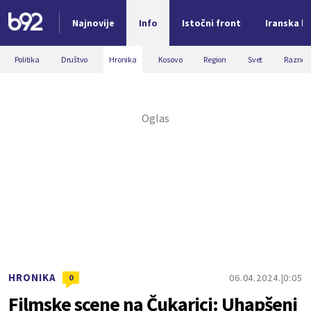
Najnovije
Info
Istočni front
Iranska kr
Nova vest
Politika
Društvo
Hronika
Kosovo
Region
Svet
Razno
HRONIKA
06.04.2024.
0:05
0
Filmske scene na Čukarici: Uhapšeni