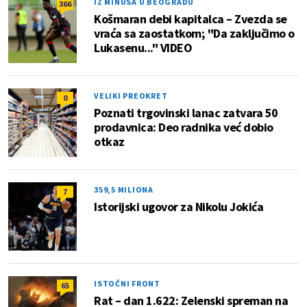
IZ MINUSA U BEOGRADU
366
Košmaran debi kapitalca – Zvezda se
vraća sa zaostatkom; "Da zaključimo o
Lukasenu..." VIDEO
VELIKI PREOKRET
0
Poznati trgovinski lanac zatvara 50
prodavnica: Deo radnika već dobio
otkaz
359,5 MILIONA
7
Istorijski ugovor za Nikolu Jokića
ISTOČNI FRONT
65
Rat – dan 1.622: Zelenski spreman na