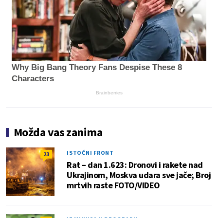
Why Big Bang Theory Fans Despise These 8
Characters
Brainberries
Možda vas zanima
ISTOČNI FRONT
23
Rat – dan 1.623: Dronovi i rakete nad
Ukrajinom, Moskva udara sve jače; Broj
mrtvih raste FOTO/VIDEO