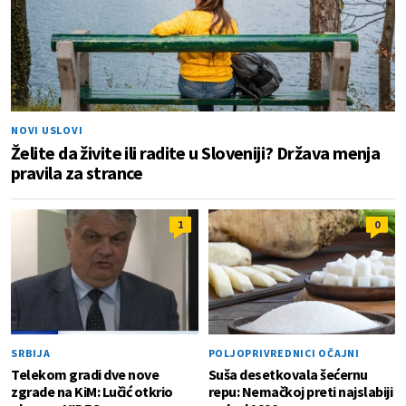
NOVI USLOVI
Želite da živite ili radite u Sloveniji? Država menja
pravila za strance
1
0
SRBIJA
POLJOPRIVREDNICI OČAJNI
Telekom gradi dve nove
Suša desetkovala šećernu
zgrade na KiM: Lučić otkrio
repu: Nemačkoj preti najslabiji