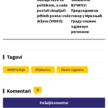
politikom, a sada
ВУЧИЋУ:
postali skupljači
Председников
jeftinih poena i ruše
говор у Мркоњић
državu (VIDEO)
Граду снажно
одјекнуо
регионом
Tagovi
MUP Srbije
Čukarica
šverc cigareta
0
Komentari
Pošalji komentar