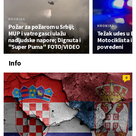
HRONIKA
Požar za požarom u Srbiji;
HRONIKA
MUP i vatrogasci ulažu
Težak udes u B
nadljudske napore; Dignuta i
Motociklista i 
"Super Puma" FOTO/VIDEO
povređeni
Info
0