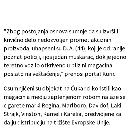
"Zbog postojanja osnova sumnje da su izvršili
krivično delo nedozvoljen promet akciznih
proizvoda, uhapseni su D. A. (44), koji je od ranije
poznat policiji, i jos jedan muskarac, dok je jedno
teretno vozilo otkriveno u blizini magacina
poslato na veštačenje," prenosi portal Kurir.
Osumnjičeni su objekat na Čukarici koristili kao
magacin a medju zaplenjenom robom nalaze se
cigarete marki Regina, Marlboro, Davidof, Laki
Strajk, Vinston, Kamel i Karelia, predvidjene za
dalju distribuciju na tržište Evropske Unije.