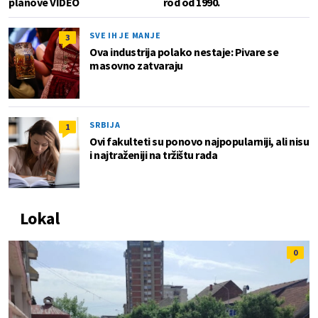
planove VIDEO
rod od 1990.
SVE IH JE MANJE
3
Ova industrija polako nestaje: Pivare se
masovno zatvaraju
SRBIJA
1
Ovi fakulteti su ponovo najpopularniji, ali nisu
i najtraženiji na tržištu rada
Lokal
0