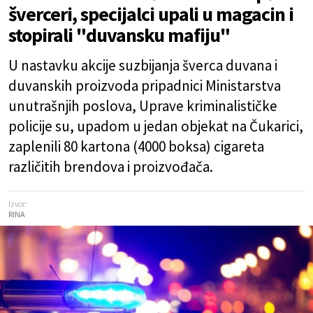
šverceri, specijalci upali u magacin i
stopirali "duvansku mafiju"
U nastavku akcije suzbijanja šverca duvana i
duvanskih proizvoda pripadnici Ministarstva
unutrašnjih poslova, Uprave kriminalističke
policije su, upadom u jedan objekat na Čukarici,
zaplenili 80 kartona (4000 boksa) cigareta
različitih brendova i proizvođača.
Izvor:
RINA