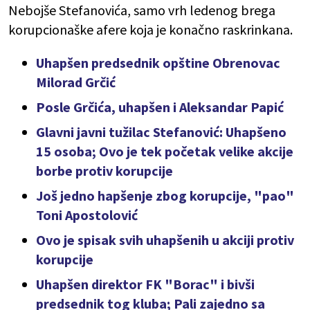
Nebojše Stefanovića, samo vrh ledenog brega
korupcionaške afere koja je konačno raskrinkana.
Uhapšen predsednik opštine Obrenovac
Milorad Grčić
Posle Grčića, uhapšen i Aleksandar Papić
Glavni javni tužilac Stefanović: Uhapšeno
15 osoba; Ovo je tek početak velike akcije
borbe protiv korupcije
Još jedno hapšenje zbog korupcije, "pao"
Toni Apostolović
Ovo je spisak svih uhapšenih u akciji protiv
korupcije
Uhapšen direktor FK "Borac" i bivši
predsednik tog kluba; Pali zajedno sa