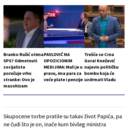
Branko Ružić otima
PAVLOVIĆ NA
Trešće se Crna
SPS? Odmetnuti
OPOZICIONIM
Gora! Knežević
socijalista
MEDIJIMA: Mali je u
najavio političku
poručuje vrhu
pravu, ima para za
bombu koja će
stranke: Ovo je
veće plate i penzije
uzdrmati Vladu
mazohizam
Skupocene torbe pratile su takav život Papića, pa
ne čudi što je on, inače kum bivšeg ministra