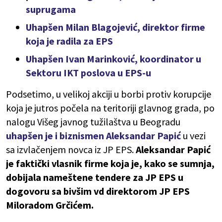
suprugama
Uhapšen Milan Blagojević, direktor firme
koja je radila za EPS
Uhapšen Ivan Marinković, koordinator u
Sektoru IKT poslova u EPS-u
Podsetimo, u velikoj akciji u borbi protiv korupcije
koja je jutros počela na teritoriji glavnog grada, po
nalogu Višeg javnog tužilaštva u Beogradu
uhapšen je i biznismen Aleksandar Papić
u vezi
sa izvlačenjem novca iz JP EPS.
Aleksandar Papić
je faktički vlasnik firme koja je, kako se sumnja,
dobijala nameštene tendere za JP EPS u
dogovoru sa bivšim vd direktorom JP EPS
Miloradom Grčićem.