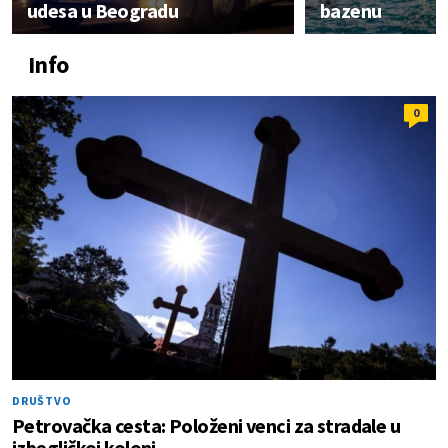
udesa u Beogradu
bazenu
Info
0
DRUŠTVO
Petrovačka cesta: Položeni venci za stradale u
izbegličkoj koloni