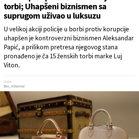
torbi; Uhapšeni biznismen sa
suprugom uživao u luksuzu
U velikoj akciji policije u borbi protiv korupcije
uhapšen je kontroverzni biznismen Aleksandar
Papić, a prilikom pretresa njegovog stana
pronađeno je ča 15 ženskih torbi marke Luj
Viton.
Izvor:
Blic, Informer