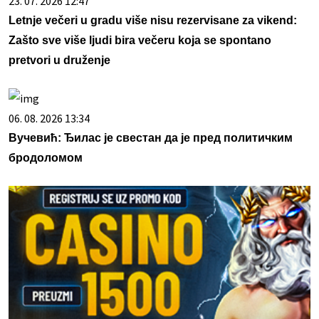
23. 07. 2026 12:47
Letnje večeri u gradu više nisu rezervisane za vikend:
Zašto sve više ljudi bira večeru koja se spontano
pretvori u druženje
06. 08. 2026 13:34
Вучевић: Ђилас је свестан да је пред политичким
бродоломом