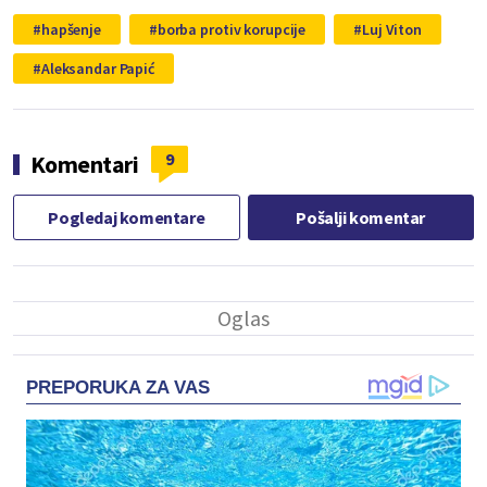
hapšenje
borba protiv korupcije
Luj Viton
Aleksandar Papić
9
Komentari
Pogledaj komentare
Pošalji komentar
PREPORUKA ZA VAS