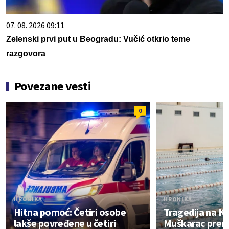
07. 08. 2026 09:11
Zelenski prvi put u Beogradu: Vučić otkrio teme
razgovora
Povezane vesti
0
HRONIKA
HRONIKA
Hitna pomoć: Četiri osobe
Tragedija na K
lakše povređene u četiri
Muškarac prem