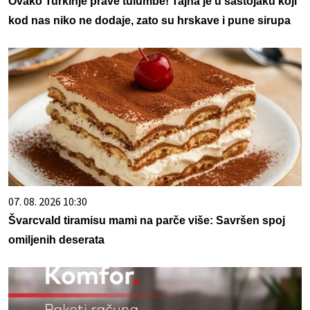
Ovako Turkinje prave tulumbe! Tajna je u sastojaku koji
kod nas niko ne dodaje, zato su hrskave i pune sirupa
07. 08. 2026 10:30
Švarcvald tiramisu mami na parče više: Savršen spoj
omiljenih deserata