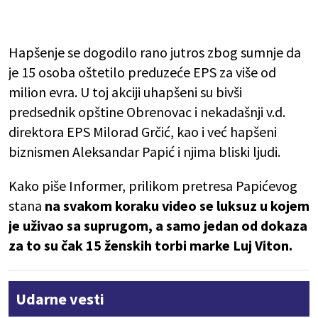
Hapšenje se dogodilo rano jutros zbog sumnje da
je 15 osoba oštetilo preduzeće EPS za više od
milion evra. U toj akciji uhapšeni su bivši
predsednik opštine Obrenovac i nekadašnji v.d.
direktora EPS Milorad Grčić, kao i već hapšeni
biznismen Aleksandar Papić i njima bliski ljudi.
Kako piše Informer, prilikom pretresa Papićevog
stana
na svakom koraku video se luksuz u kojem
je uživao sa suprugom, a samo jedan od dokaza
za to su čak 15 ženskih torbi marke Luj Viton.
Udarne vesti