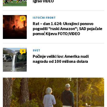
igrao VIDEO
ISTOČNI FRONT
17
Rat – dan 1.624: Ukrajinci ponovo
pogodili "ruski Amazon"; SAD pojačale
pomoć Kijevu FOTO/VIDEO
SVET
4
Počinje veliki lov: Amerika nudi
nagradu od 100 miliona dolara