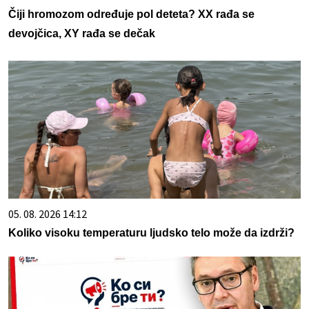
Čiji hromozom određuje pol deteta? XX rađa se
devojčica, XY rađa se dečak
05. 08. 2026 14:12
Koliko visoku temperaturu ljudsko telo može da izdrži?