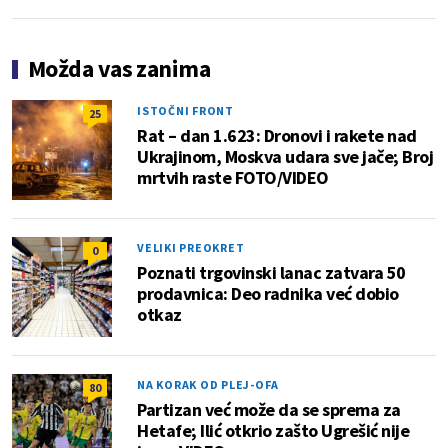
Možda vas zanima
ISTOČNI FRONT
25
Rat – dan 1.623: Dronovi i rakete nad
Ukrajinom, Moskva udara sve jače; Broj
mrtvih raste FOTO/VIDEO
VELIKI PREOKRET
0
Poznati trgovinski lanac zatvara 50
prodavnica: Deo radnika već dobio
otkaz
NA KORAK OD PLEJ-OFA
80
Partizan već može da se sprema za
Hetafe; Ilić otkrio zašto Ugrešić nije