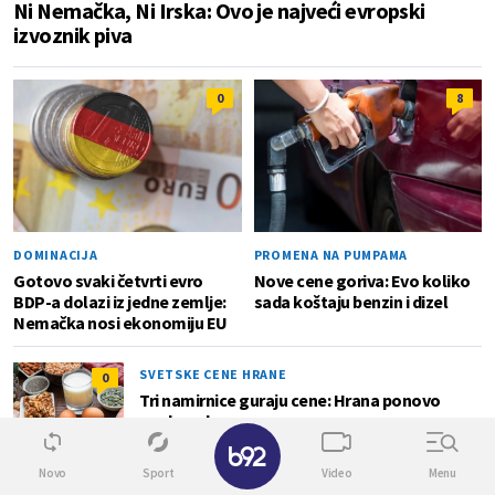
Ni Nemačka, Ni Irska: Ovo je najveći evropski
izvoznik piva
0
8
DOMINACIJA
PROMENA NA PUMPAMA
Gotovo svaki četvrti evro
Nove cene goriva: Evo koliko
BDP-a dolazi iz jedne zemlje:
sada koštaju benzin i dizel
Nemačka nosi ekonomiju EU
SVETSKE CENE HRANE
0
Tri namirnice guraju cene: Hrana ponovo
poskupela
✕
Novo
Sport
Video
Menu