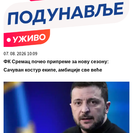
07. 08. 2026 10:09
ФК Сремац почео припреме за нову сезону:
Сачуван костур екипе, амбиције све веће