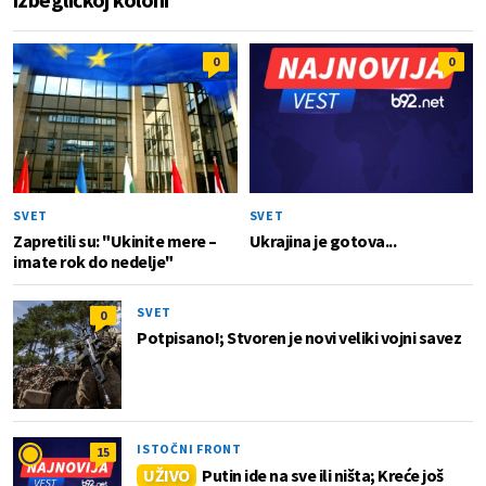
0
0
SVET
SVET
Zapretili su: "Ukinite mere –
Ukrajina je gotova...
imate rok do nedelje"
SVET
0
Potpisano!; Stvoren je novi veliki vojni savez
ISTOČNI FRONT
15
UŽIVO
Putin ide na sve ili ništa; Kreće još