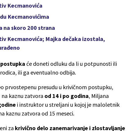
otiv Kecmanovića
sudu Kecmanovićima
 na skoro 200 strana
tiv Kecmanovića; Majka dečaka izostala,
 urađeno
 postupka
će doneti odluku da li u potpunosti ili
odica, ili ga eventualno odbija.
o prvostepenu presudu u krivičnom postupku,
 na kaznu zatvora
od 14 i po godina
, Miljana
 godine
i instruktor u streljani u kojoj je maloletnik
a kaznu zatvora od 15 meseci.
đeni za
krivično delo zanemarivanje i zlostavljanje