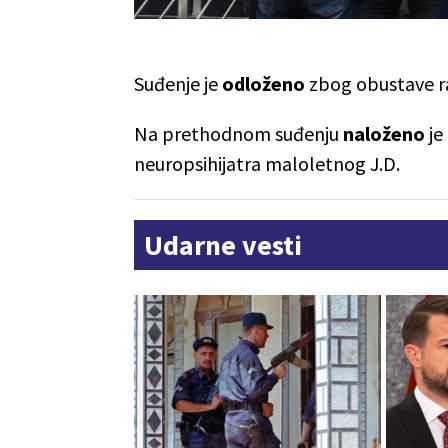
Suđenje je
odloženo
zbog obustave r
Na prethodnom suđenju
naloženo
je
neuropsihijatra maloletnog J.D.
Udarne vesti