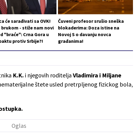
a će sarađivati sa OVK!
Čuveni profesor srušio sneška
 brukom - stiže nam novi
blokaderima: Doza istine na
d "braće": Crna Gora u
Novoj S o davanju novca
aktu protiv Srbije?!
građanima!
tnika
K.K.
i njegovih roditelja
Vladimira i Miljane
 nematerijalne štete usled pretrpljenog fizickog bola,
postupka.