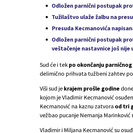
Odložen parnični postupak pr
Tužilaštvo ulaže žalbu na pre
Presuda Kecmanovića napisana
Odložen parnični postupak pro
veštačenje nastavnice još nije
Sud će i tek
po okončanju parničnog
delimično prihvata tužbeni zahtev por
Viši sud je
krajem prošle godine
done
kojom je Vladimir Kecmanović osuđen
Kecmanović na kaznu zatvora
od tri
vežbao pucanje Nemanja Marinković n
Vladimir i Miljana Kecmanović su osu