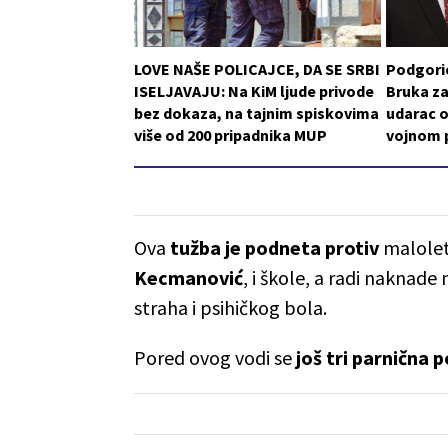
LOVE NAŠE POLICAJCE, DA SE SRBI
Podgoric
ISELJAVAJU: Na KiM ljude privode
Bruka za
bez dokaza, na tajnim spiskovima
udarac o
više od 200 pripadnika MUP
vojnom p
Ova
tužba je podneta protiv
malole
Kecmanović
, i škole, a radi naknade
straha i psihičkog bola.
Pored ovog vodi se
još tri parnična 