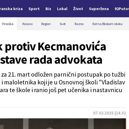
Iranska kriza
Sport
Biz
Lokal
Život
Superžena
92Puto
Hronika
Kosovo
Region
Svet
Razno
Rat na Bliskom istoku
k protiv Kecmanovića
stave rada advokata
za 21. mart odložen parnični postupak po tužbi
i maloletnika koji je u Osnovnoj školi "Vladislav
ra te škole i ranio još pet učenika i nastavnicu
07.02.2025.
14:32