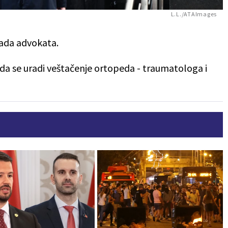
L.L./ATAImages
ada advokata.
 da se uradi veštačenje ortopeda - traumatologa i