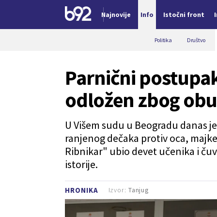
Najnovije
Info
Istočni front
Nova vest
Politika
Društvo
Parnični postupa
odložen zbog obu
U Višem sudu u Beogradu danas je 
ranjenog dečaka protiv oca, majke 
Ribnikar" ubio devet učenika i čuva
istorije.
Izvor:
Tanjug
HRONIKA