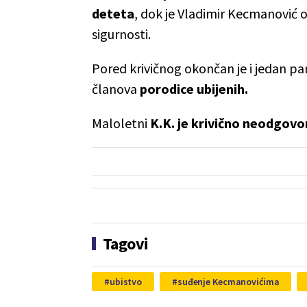
deteta
, dok je Vladimir Kecmanović o
sigurnosti.
Pored krivičnog okončan je i jedan p
članova
porodice ubijenih.
Maloletni
K.K. je krivično neodgovo
Tagovi
ubistvo
suđenje Kecmanovićima