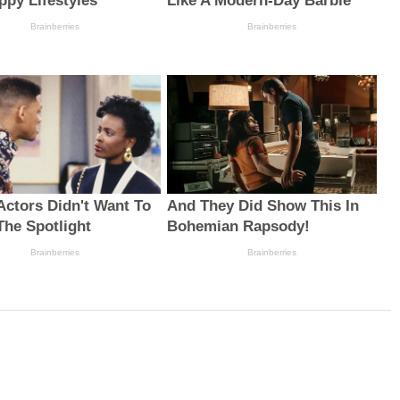
ppy Lifestyles
Like A Modern-Day Barbie
Brainberries
Brainberries
Actors Didn't Want To
And They Did Show This In
The Spotlight
Bohemian Rapsody!
Brainberries
Brainberries