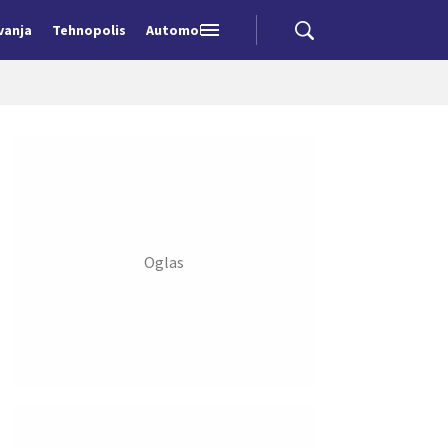
vanja
Tehnopolis
Automobili