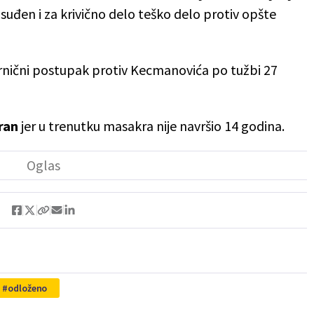
suđen i za krivično delo teško delo protiv opšte
arnični postupak protiv Kecmanovića po tužbi 27
ran
jer u trenutku masakra nije navršio 14 godina.
odloženo