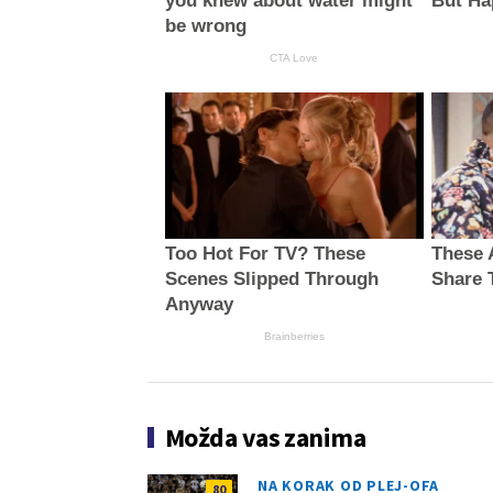
you knew about water might
But Ha
be wrong
CTA Love
Too Hot For TV? These
These 
Scenes Slipped Through
Share 
Anyway
Brainberries
Možda vas zanima
NA KORAK OD PLEJ-OFA
80