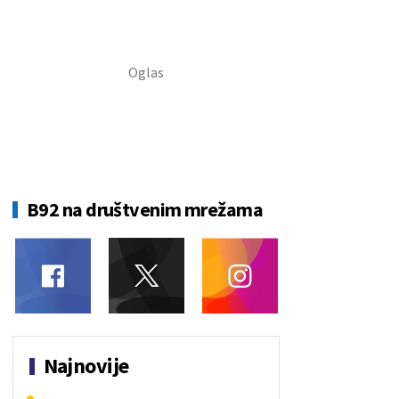
B92 na društvenim mrežama
Najnovije