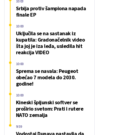
10:03
Srbija protiv šampiona napada
finale EP
10:00
Uključila se na sastanak iz
kupatila: Gradonačelnik video
šta joj je iza leđa, usledila hit
reakcija VIDEO
10:00
Sprema se navala: Peugeot
obećao 7 modela do 2030.
godine!
10:00
Kineski špijunski softver se
proširio svetom: Prati i rutere
NATO zemalja
9:59
Vodostaj Dunava nastavlja da