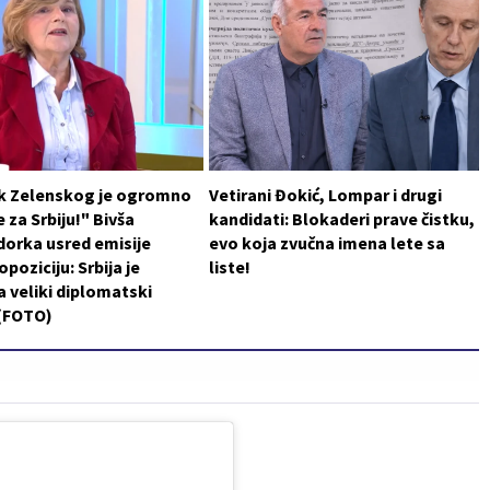
k Zelenskog je ogromno
Vetirani Đokić, Lompar i drugi
 za Srbiju!" Bivša
kandidati: Blokaderi prave čistku,
orka usred emisije
evo koja zvučna imena lete sa
poziciju: Srbija je
liste!
a veliki diplomatski
 (FOTO)