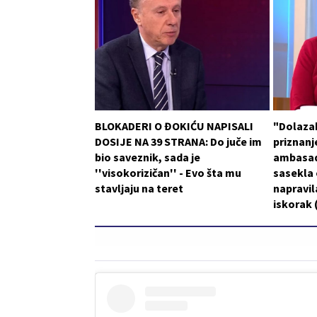
BLOKADERI O ĐOKIĆU NAPISALI
"Dolaza
DOSIJE NA 39 STRANA: Do juče im
priznanje
bio saveznik, sada je
ambasad
''visokorizičan'' - Evo šta mu
sasekla o
stavljaju na teret
napravil
iskorak