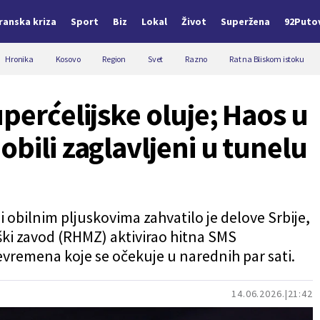
Iranska kriza
Sport
Biz
Lokal
Život
Superžena
92Puto
Hronika
Kosovo
Region
Svet
Razno
Rat na Bliskom istoku
perćelijske oluje; Haos u
bili zaglavljeni u tunelu
bilnim pljuskovima zahvatilo je delove Srbije,
ki zavod (RHMZ) aktivirao hitna SMS
vremena koje se očekuje u narednih par sati.
14.06.2026.
21:42