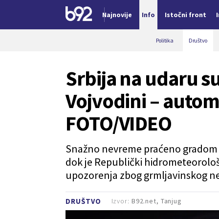
Najnovije
Info
Istočni front
Nova vest
Politika
Društvo
Srbija na udaru su
Vojvodini – automo
FOTO/VIDEO
Snažno nevreme praćeno gradom i o
dok je Republički hidrometeorološ
upozorenja zbog grmljavinskog ne
Izvor:
B92.net, Tanjug
DRUŠTVO