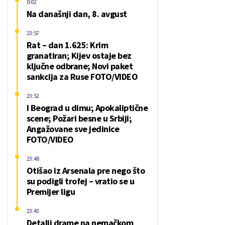
0:02
Na današnji dan, 8. avgust
23:57
Rat – dan 1.625: Krim
granatiran; Kijev ostaje bez
ključne odbrane; Novi paket
sankcija za Ruse FOTO/VIDEO
23:52
I Beograd u dimu; Apokaliptične
scene; Požari besne u Srbiji;
Angažovane sve jedinice
FOTO/VIDEO
23:48
Otišao iz Arsenala pre nego što
su podigli trofej – vratio se u
Premijer ligu
23:43
Detalji drame na nemačkom