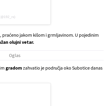
 (@192_rs)
, praćeno jakom kišom i grmljavinom. U pojedinim
žan olujni vetar.
nim
gradom
zahvatio je područja oko Subotice danas