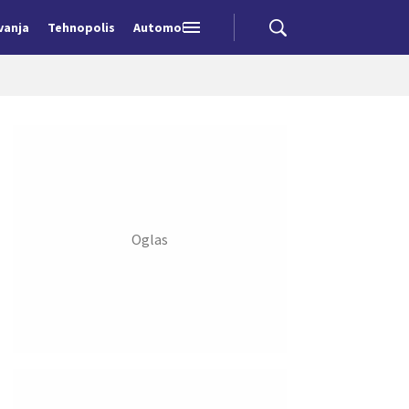
vanja
Tehnopolis
Automobili