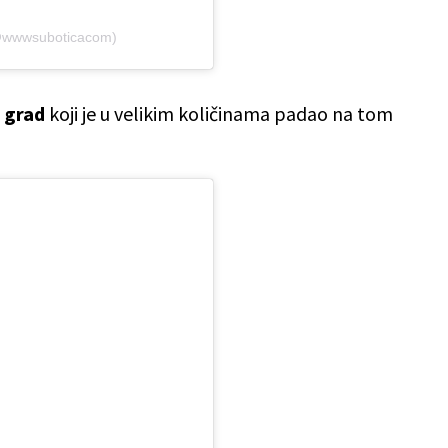
(@wwwsuboticacom)
n
grad
koji je u velikim količinama padao na tom