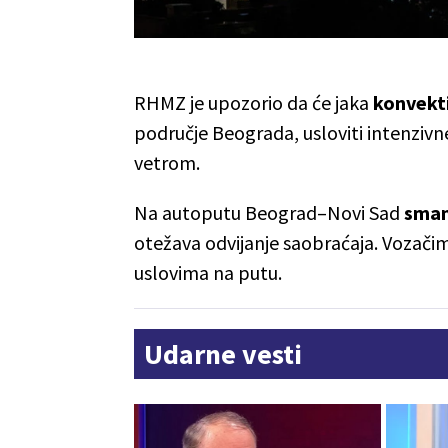
RHMZ je upozorio da će jaka
konvekt
područje Beograda, usloviti intenziv
vetrom.
Na autoputu Beograd–Novi Sad
sman
otežava odvijanje saobraćaja. Vozačim
uslovima na putu.
Udarne vesti