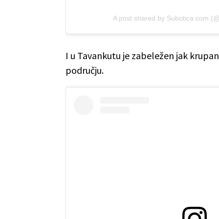
A post shared by Subotica.com 
I u Tavankutu je zabeležen jak krupa
području.