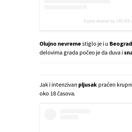
A post shared by 192.RS
Olujno nevreme
stiglo je i u
Beograd
delovima grada počeo je da duva i
sna
Jak i intenzivan
pljusak
praćen krup
oko 18 časova.