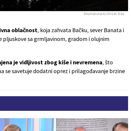
Shutterstock/Oliver Day
ivna
oblačnost
, koja zahvata Bačku, sever Banata i
ne pljuskove sa grmljavinom, gradom i olujnim
jena je vidljivost zbog kiše i nevremena
, što
a se savetuje dodatni oprez i prilagođavanje brzine