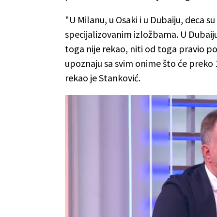
"U Milanu, u Osaki i u Dubaiju, deca 
specijalizovanim izložbama. U Dubaiju 
toga nije rekao, niti od toga pravio po
upoznaju sa svim onime što će preko 
rekao je Stanković.