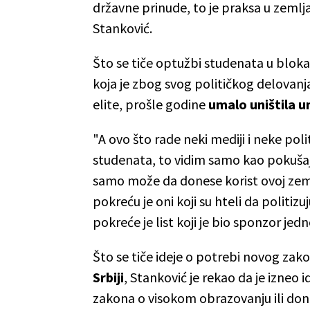
državne prinude, to je praksa u zemlj
Stanković.
Što se tiče optužbi studenata u blokad
koja je zbog svog političkog delova
elite, prošle godine
umalo uništila u
"A ovo što rade neki mediji i neke poli
studenata, to vidim samo kao pokušaj 
samo može da donese korist ovoj zemlji 
pokreću je oni koji su hteli da politiz
pokreće je list koji je bio sponzor je
Što se tiče ideje o potrebi novog zako
Srbiji
, Stanković je rekao da je izneo 
zakona o visokom obrazovanju ili don