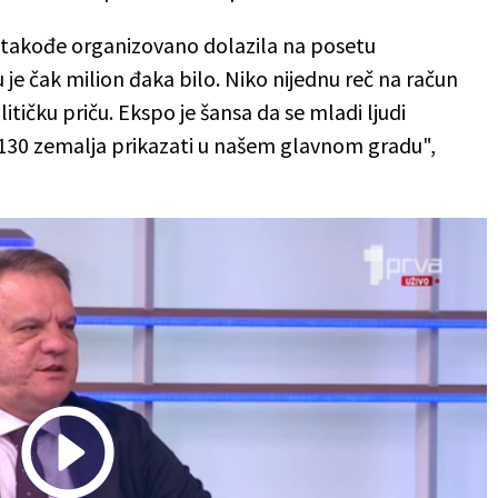
su takođe organizovano dolazila na posetu
je čak milion đaka bilo. Niko nijednu reč na račun
litičku priču. Ekspo je šansa da se mladi ljudi
130 zemalja prikazati u našem glavnom gradu",