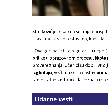
Stanković je rekao da se prijemni ispit
jasna uputstva o testovima, kao i da s
''Ova godina je bila regularnija nego š
prilike u obrazovnom procesu,
škole 
provere znanja. Učenici su dobili vrlo
izgledaju
, vežbalo se sa nastavnicim
samostalno kod kuće da vežbaju i da s
Udarne vesti