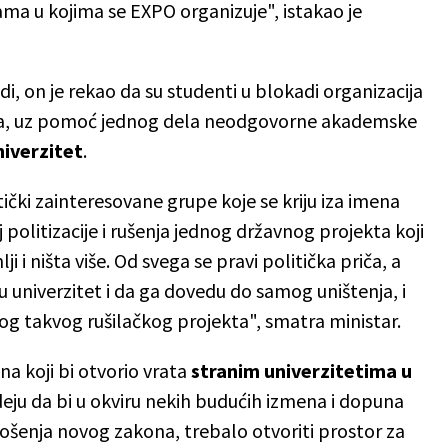
ama u kojima se EXPO organizuje", istakao je
i, on je rekao da su studenti u blokadi organizacija
nja, uz pomoć jednog dela neodgovorne akademske
niverzitet
.
tički zainteresovane grupe koje se kriju iza imena
politizacije i rušenja jednog državnog projekta koji
i ništa više. Od svega se pravi politička priča, a
uju univerzitet i da ga dovedu do samog uništenja, i
dnog takvog rušilačkog projekta", smatra ministar.
na koji bi otvorio vrata
stranim univerzitetima u
ideju da bi u okviru nekih budućih izmena i dopuna
ošenja novog zakona, trebalo otvoriti prostor za