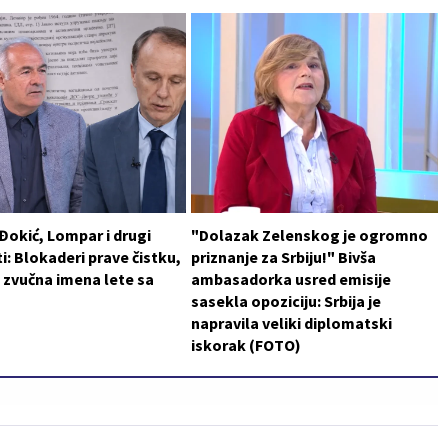
 Đokić, Lompar i drugi
"Dolazak Zelenskog je ogromno
i: Blokaderi prave čistku,
priznanje za Srbiju!" Bivša
 zvučna imena lete sa
ambasadorka usred emisije
sasekla opoziciju: Srbija je
napravila veliki diplomatski
iskorak (FOTO)