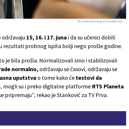
Shutterstock/panitanphoto
i održavaju
15, 16. i 17. juna
i da su učenici dobili
u rezultati probnog ispita bolji nego prošle godine.
to je bila prošla. Normalizovali smo i stabilizovali
rade normalno,
održavaju se časovi, održavaju se
jasna uputstva
o tome kako će
testovi da
a, mogli su i preko digitalne platforme
RTS Planeta
e pripremaju'', rekao je Stanković za TV Prva.