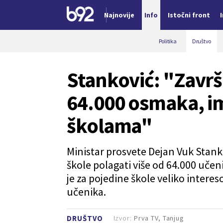
Najnovije
Info
Istočni front
Nova vest
Politika
Društvo
Stanković: "Završn
64.000 osmaka, i
školama"
Ministar prosvete Dejan Vuk Stankov
škole polagati više od 64.000 učenik
je za pojedine škole veliko intere
učenika.
Izvor:
Prva TV, Tanjug
DRUŠTVO