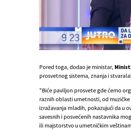
Pored toga, dodao je ministar,
Minist
prosvetnog sistema, znanja i stvarala
"Biće paviljon prosvete gde ćemo orga
raznih oblasti umetnosti, od muzičke
izražavanja mladih, pokazujući da u o
savesnih i posvećenih nastavnika mogu
ili majstorstvo u umetničkim veština