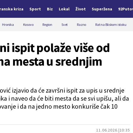
Iranska kriza
Sport
Biz
Lokal
Život
Superžena
92Puto
Hronika
Kosovo
Region
Svet
Razno
Rat na Bliskom istoku
i ispit polaže više od
ma mesta u srednjim
ić izjavio da će završni ispit za upis u srednje
a i naveo da će biti mesta da se svi upišu, ali da
sovanje i da na jedno mesto konkuriše čak 10
11.06.2026.
10:35