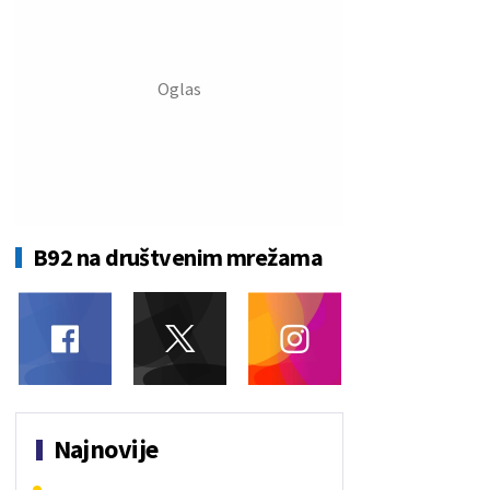
B92 na društvenim mrežama
Najnovije