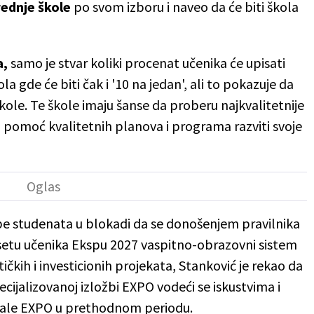
rednje škole
po svom izboru i naveo da će biti škola
a,
samo je stvar koliki procenat učenika će upisati
la gde će biti čak i '10 na jedan', ali to pokazuje da
kole. Te škole imaju šanse da proberu najkvalitetnije
z pomoć kvalitetnih planova i programa razviti svoje
e studenata u blokadi da se donošenjem pravilnika
setu učenika Ekspu 2027 vaspitno-obrazovni sistem
ičkih i investicionih projekata, Stanković je rekao da
ecijalizovanoj izložbi EXPO vodeći se iskustvima i
ovale EXPO u prethodnom periodu.