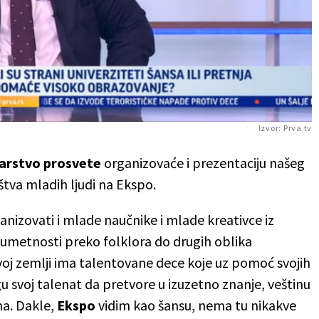
Play
Video
Izvor:
Prva tv
arstvo prosvete
organizovaće i prezentaciju našeg
štva mladih ljudi na Ekspo.
nizovati i mlade naučnike i mlade kreativce iz
 umetnosti preko folklora do drugih oblika
voj zemlji ima talentovane dece koje uz pomoć svojih
 svoj talenat da pretvore u izuzetno znanje, veštinu
ma. Dakle,
Ekspo
vidim kao šansu, nema tu nikakve