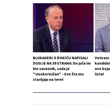
BLOKADERI O ĐOKIĆU NAPISALI
Vetirani
DOSIJE NA 39 STRANA: Do juče im
kandidat
bio saveznik, sada je
evo koja
''visokorizičan'' - Evo šta mu
liste!
stavljaju na teret