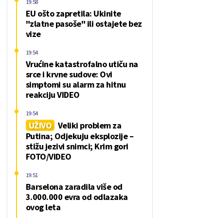
19:58
EU ošto zapretila: Ukinite
"zlatne pasoše" ili ostajete bez
vize
19:54
Vrućine katastrofalno utiču na
srce i krvne sudove: Ovi
simptomi su alarm za hitnu
reakciju VIDEO
19:54
UŽIVO
Veliki problem za
Putina; Odjekuju eksplozije –
stižu jezivi snimci; Krim gori
FOTO/VIDEO
19:51
Barselona zaradila više od
3.000.000 evra od odlazaka
ovog leta