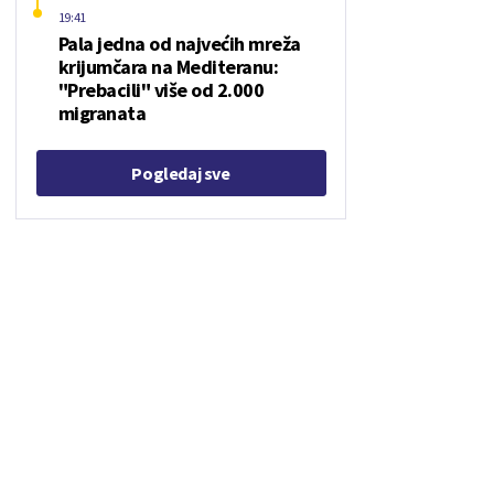
19:41
Pala jedna od najvećih mreža
krijumčara na Mediteranu:
"Prebacili" više od 2.000
migranata
Pogledaj sve