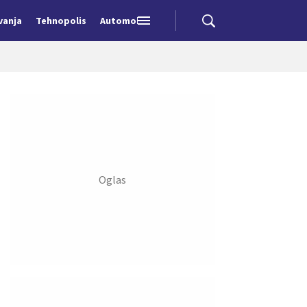
vanja
Tehnopolis
Automobili