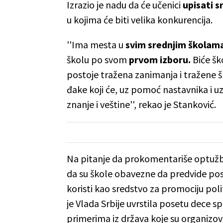
Izrazio je nadu da će učenici
upisati s
u kojima će biti velika konkurencija.
''Ima mesta u
svim srednjim školam
školu po svom
prvom izboru.
Biće ško
postoje tražena zanimanja i tražene š
đake koji će, uz pomoć nastavnika i u
znanje i veštine'', rekao je Stanković.
Na pitanje da prokomentariše optužb
da su škole obavezne da predvide po
koristi kao sredstvo za promociju polit
je Vlada Srbije uvrstila posetu dece sp
primerima iz država koje su organiz