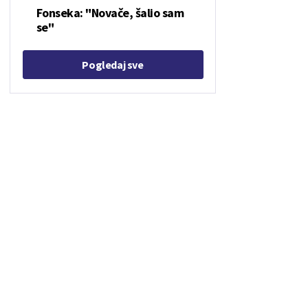
Fonseka: "Novače, šalio sam
se"
Pogledaj sve