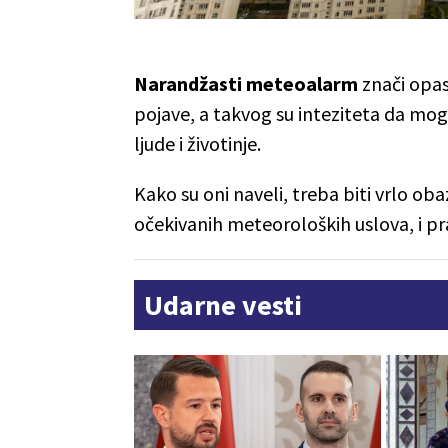
Narandžasti meteoalarm
znači opa
pojave, a takvog su inteziteta da mog
ljude i životinje.
Kako su oni naveli, treba biti vrlo oba
očekivanih meteoroloških uslova, i pr
Udarne vesti