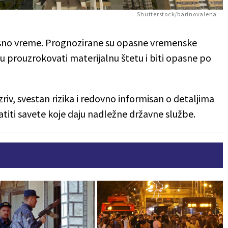
Shutterstock/barinovalena
sno vreme. Prognozirane su opasne vremenske
u prouzrokovati materijalnu štetu i biti opasne po
zriv, svestan rizika i redovno informisan o detaljima
atiti savete koje daju nadležne državne službe.