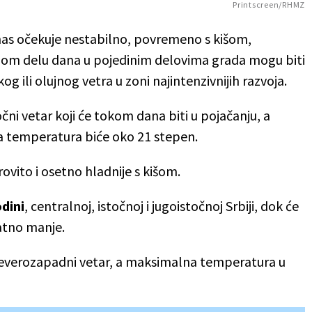
Printscreen/RHMZ
as očekuje nestabilno, povremeno s kišom,
ugom delu dana u pojedinim delovima grada mogu biti
kog ili olujnog vetra u zoni najintenzivnijih razvoja.
čni vetar koji će tokom dana biti u pojačanju, a
ša temperatura biće oko 21 stepen.
rovito i osetno hladnije s kišom.
dini
, centralnoj, istočnoj i jugoistočnoj Srbiji, dok će
atno manje.
 severozapadni vetar, a maksimalna temperatura u