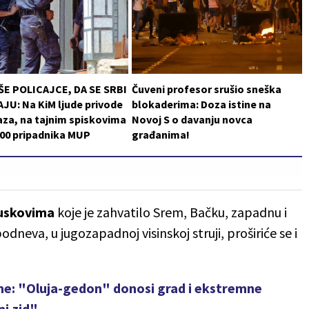
ŠE POLICAJCE, DA SE SRBI
Čuveni profesor srušio sneška
JU: Na KiM ljude privode
blokaderima: Doza istine na
za, na tajnim spiskovima
Novoj S o davanju novca
200 pripadnika MUP
građanima!
juskovima
koje je zahvatilo Srem, Bačku, zapadnu i
dneva, u jugozapadnoj visinskoj struji, proširiće se i
me: "Oluja-gedon" donosi grad i ekstremne
ni zid"