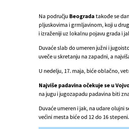
Na području
Beograda
takođe se dan
pljuskovima i grmljavinom, koji u dr
i izraženiji uz lokalnu pojavu grada i ja
Duvaće slab do umeren južni i jugoisto
uveče u skretanju na zapadni, a najvi
U nedelju, 17. maja, biće oblačno, vet
Najviše padavina očekuje se u Vojvo
na jugu i jugozapadu padavina biti zn
Duvaće umeren i jak, na udare olujni
većini mesta biće od 12 do 16 stepeni.