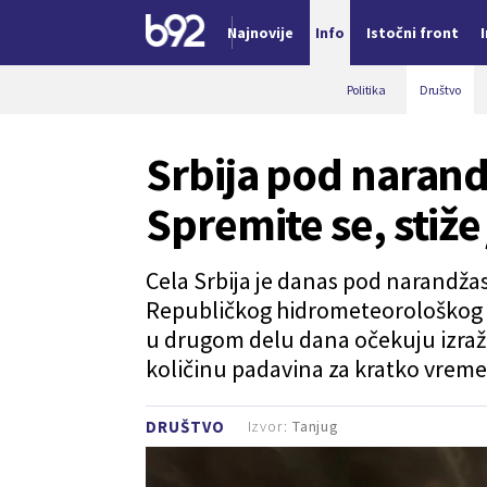
Najnovije
Info
Istočni front
Nova vest
Politika
Društvo
Srbija pod naran
Spremite se, stiž
Cela Srbija je danas pod narand
Republičkog hidrometeorološkog z
u drugom delu dana očekuju izražen
količinu padavina za kratko vreme
Izvor:
Tanjug
DRUŠTVO