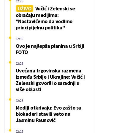
12:25
UŽIVO
Vučić i Zelenski se
obraćaju medijima:
"Nastavićemo da vodimo
principijelnu politiku"
12:30
Ovo je najlepša planina u Srbiji
FOTO
12:28
Uvećana trgovinska razmena
između Srbije i Ukrajine: Vučić i
Zelenski govorili o saradnji u
više oblasti
12:26
Mediji otkrivaju: Evo zašto su
blokaderi stavili veto na
Jasminu Paunović
12:15