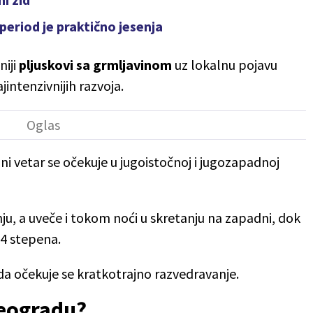
eriod je praktično jesenja
iji
pljuskovi sa grmljavinom
uz lokalnu pojavu
ajintenzivnijih razvoja.
ujni vetar se očekuje u jugoistočnoj i jugozapadnoj
anju, a uveče i tokom noći u skretanju na zapadni, dok
24 stepena.
da očekuje se kratkotrajno razvedravanje.
Beogradu?