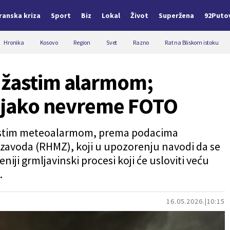
Iranska kriza
Sport
Biz
Lokal
Život
Superžena
92Puto
Hronika
Kosovo
Region
Svet
Razno
Rat na Bliskom istoku
džastim alarmom;
e jako nevreme FOTO
žastim meteoalarmom, prema podacima
avoda (RHMZ), koji u upozorenju navodi da se
iji grmljavinski procesi koji će usloviti veću
.
16.05.2026.
10:15