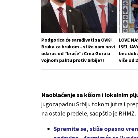
Podgorica će sarađivati sa OVK!
LOVE NA
Bruka za brukom - stiže nam novi
ISELJAVA
udarac od "braće": Crna Gora u
bez doka
vojnom paktu protiv Srbije?!
više od 
Naoblačenje sa kišom i lokalnim pl
jugozapadnu Srbiju tokom jutra i prepo
na ostale predele, saopštio je RHMZ.
Spremite se, stiže opasno vre
padavine – formiraće se "vode