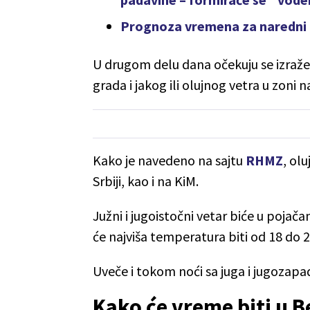
Prognoza vremena za naredni p
U drugom delu dana očekuju se izražen
grada i jakog ili olujnog vetra u zoni n
Kako je navedeno na sajtu
RHMZ
, ol
Srbiji, kao i na KiM.
Južni i jugoistočni vetar biće u pojač
će najviša temperatura biti od 18 do 
Uveče i tokom noći sa juga i jugozapa
Kako će vreme biti u 