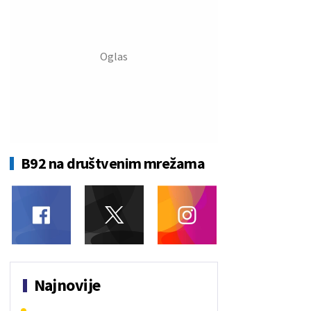
B92 na društvenim mrežama
Najnovije