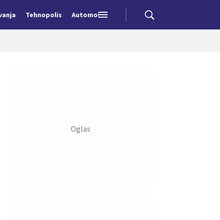
vanja
Tehnopolis
Automobili