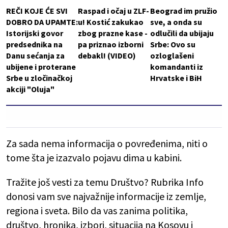
REČI KOJE ĆE SVI
Raspad i očaj u ZLF-
Beograd im pružio
DOBRO DA UPAMTE:
u! Kostić zakukao
sve, a onda su
Istorijski govor
zbog prazne kase -
odlučili da ubijaju
predsednika na
pa priznao izborni
Srbe: Ovo su
Danu sećanja za
debakl! (VIDEO)
ozloglašeni
ubijene i proterane
komandanti iz
Srbe u zločinačkoj
Hrvatske i BiH
akciji "Oluja"
Za sada nema informacija o povređenima, niti o
tome šta je izazvalo pojavu dima u kabini.
Tražite još vesti za temu Društvo? Rubrika Info
donosi vam sve najvažnije informacije iz zemlje,
regiona i sveta. Bilo da vas zanima politika,
društvo, hronika, izbori, situacija na Kosovu i