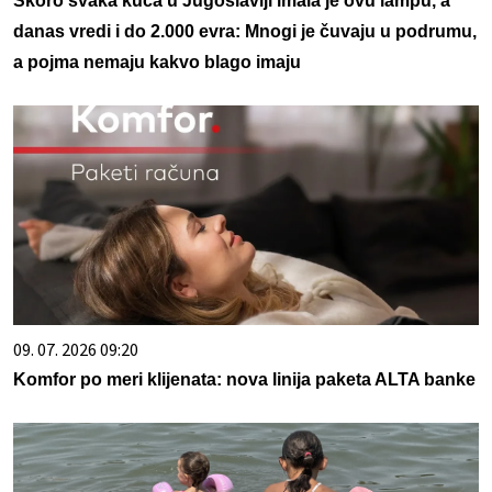
Skoro svaka kuća u Jugoslaviji imala je ovu lampu, a
danas vredi i do 2.000 evra: Mnogi je čuvaju u podrumu,
a pojma nemaju kakvo blago imaju
09. 07. 2026 09:20
Komfor po meri klijenata: nova linija paketa ALTA banke