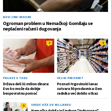
NOVI CRNI REKORD
Ogroman problem u Nemačkoj: Gomilaju se
neplaćeni računi i dugovanja
0
0
PRIJAVE U TOKU
VELIKI PREOKRET
Država deli 31 milion dinara:
Poznati trgovinski lanac
Evo ko može da dobije
zatvara 50 prodavnica: Deo
bespovratnu pomoć
radnika već dobilo otkaz
VREDE VIŠE OD MILIJARDU
0
Nemačka dobila još jednog "jednoroga"