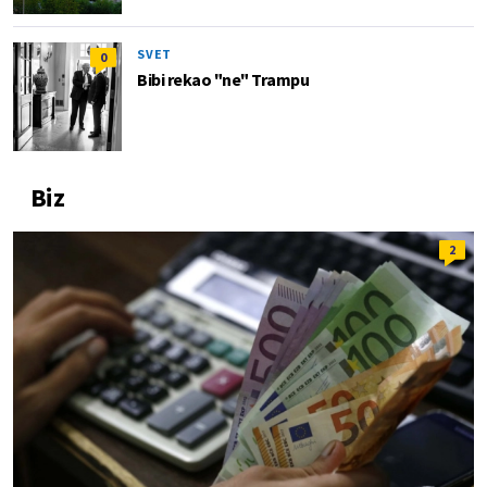
SVET
0
Bibi rekao "ne" Trampu
Biz
2