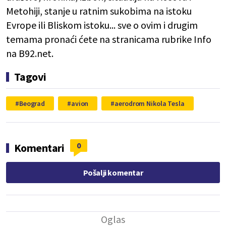
Metohiji, stanje u ratnim sukobima na istoku
Evrope ili Bliskom istoku... sve o ovim i drugim
temama pronaći ćete na stranicama rubrike Info
na B92.net.
Tagovi
Beograd
avion
aerodrom Nikola Tesla
0
Komentari
Pošalji komentar