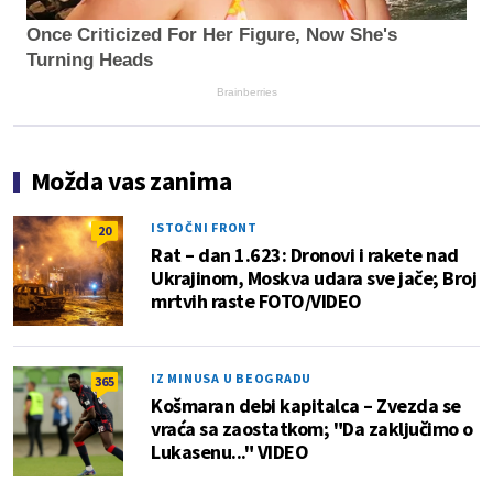
Once Criticized For Her Figure, Now She's
Turning Heads
Brainberries
Možda vas zanima
ISTOČNI FRONT
20
Rat – dan 1.623: Dronovi i rakete nad
Ukrajinom, Moskva udara sve jače; Broj
mrtvih raste FOTO/VIDEO
IZ MINUSA U BEOGRADU
365
Košmaran debi kapitalca – Zvezda se
vraća sa zaostatkom; "Da zaključimo o
Lukasenu..." VIDEO