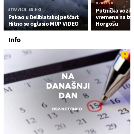
DRUŠTVO
Putnička vozila
STRAVIČNI SNIMCI
Pakao u Deliblatskoj peščari:
vremena na izl
Hitno se oglasio MUP VIDEO
Horgošu
Info
0