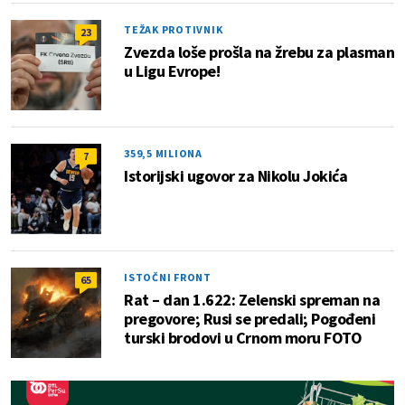
TEŽAK PROTIVNIK
23
Zvezda loše prošla na žrebu za plasman
u Ligu Evrope!
359,5 MILIONA
7
Istorijski ugovor za Nikolu Jokića
ISTOČNI FRONT
65
Rat – dan 1.622: Zelenski spreman na
pregovore; Rusi se predali; Pogođeni
turski brodovi u Crnom moru FOTO