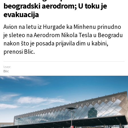
beogradski aerodrom; U toku je
evakuacija
Avion na letu iz Hurgade ka Minhenu prinudno
je sleteo na Aerodrom Nikola Tesla u Beogradu
nakon što je posada prijavila dim u kabini,
prenosi Blic.
Izvor:
Blic