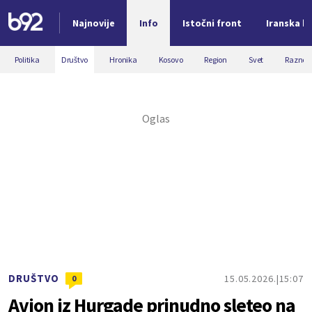
Najnovije
Info
Istočni front
Iranska kr
Nova vest
Politika
Društvo
Hronika
Kosovo
Region
Svet
Razno
DRUŠTVO
15.05.2026.
15:07
0
Avion iz Hurgade prinudno sleteo na