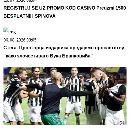
20. 07. 2026 08:04
REGISTRUJ SE UZ PROMO KOD CASINO Preuzmi 1500
BESPLATNIH SPINOVA
06. 08. 2026 03:05
Стега: Црногорца издајника предајемо проклетству
"како злочестиваго Вука Бранковића"