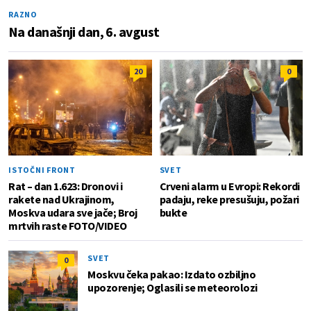
RAZNO
Na današnji dan, 6. avgust
20
0
ISTOČNI FRONT
SVET
Rat – dan 1.623: Dronovi i
Crveni alarm u Evropi: Rekordi
rakete nad Ukrajinom,
padaju, reke presušuju, požari
Moskva udara sve jače; Broj
bukte
mrtvih raste FOTO/VIDEO
SVET
0
Moskvu čeka pakao: Izdato ozbiljno
upozorenje; Oglasili se meteorolozi