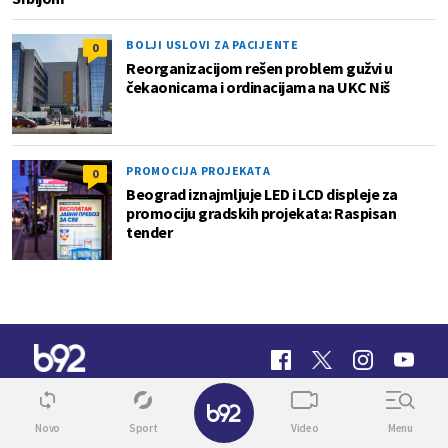
BOLJI USLOVI ZA PACIJENTE
0
Reorganizacijom rešen problem gužvi u
čekaonicama i ordinacijama na UKC Niš
PROMOCIJA PROJEKATA
0
Beograd iznajmljuje LED i LCD displeje za
promociju gradskih projekata: Raspisan
tender
✕
Novo
Sport
Video
Menu
INFO
VIDEO