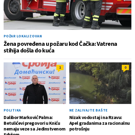
POŽAR LOKALIZOVAN
Žena povređena u požaru kod Čačka: Vatrena
stihija došla do kuća
1
0
POLITIKA
NE ZALIVAJTE BAŠTE
Dalibor Marković Palma:
Nizak vodostaj i na Rzavu:
Betulićevi pregovori u Kniću
Apel građanima za racionalnu
nemaju veze sa Jedinstvenom
potrošnju
Srbijom