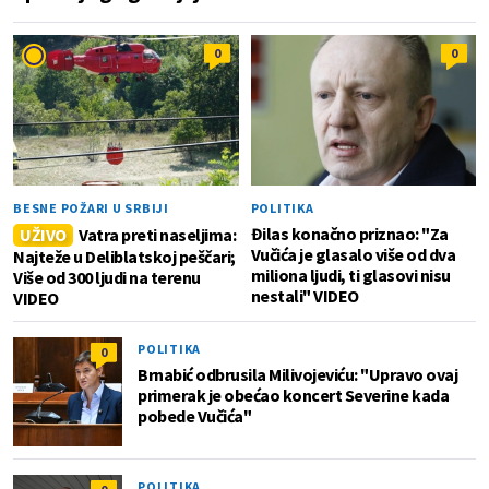
0
0
BESNE POŽARI U SRBIJI
POLITIKA
Đilas konačno priznao: "Za
UŽIVO
Vatra preti naseljima:
Vučića je glasalo više od dva
Najteže u Deliblatskoj peščari;
miliona ljudi, ti glasovi nisu
Više od 300 ljudi na terenu
nestali" VIDEO
VIDEO
POLITIKA
0
Brnabić odbrusila Milivojeviću: "Upravo ovaj
primerak je obećao koncert Severine kada
pobede Vučića"
POLITIKA