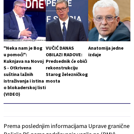
"Neka nam je Bog
VUČIĆ DANAS
Anatomija jedne
u pomoći":
OBILAZI RADOVE:
izdaje
Kuknjava na Novoj
Predsednik će obići
S - Otkrivena
rekonstrukciju
suština lažnih
Starog železničkog
istraživanja i istina
mosta
o blokaderskoj listi
(VIDEO)
Prema poslednjim informacijama Uprave granične