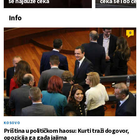
se najduže čeka
čeka se i do čet
Info
0
KOSOVO
Priština u političkom haosu: Kurti traži dogovor,
opozicija ga gađa jajima