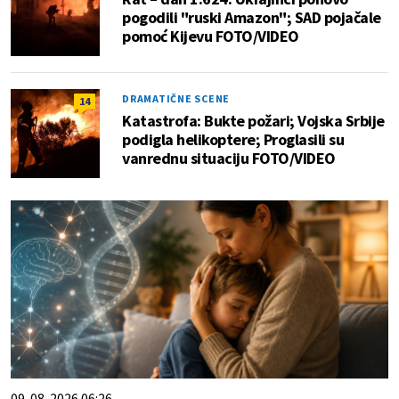
pogodili "ruski Amazon"; SAD pojačale
pomoć Kijevu FOTO/VIDEO
DRAMATIČNE SCENE
14
Katastrofa: Bukte požari; Vojska Srbije
podigla helikoptere; Proglasili su
vanrednu situaciju FOTO/VIDEO
09. 08. 2026 06:26