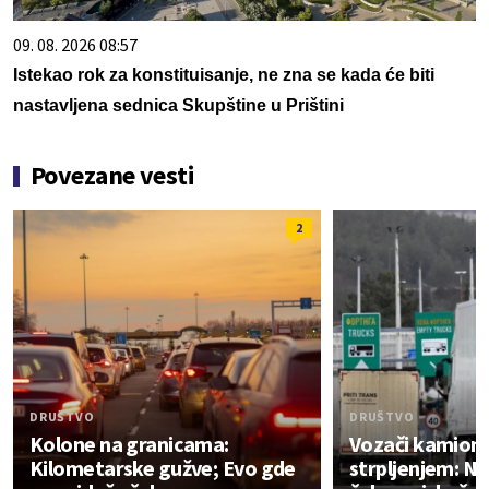
09. 08. 2026 08:57
Istekao rok za konstituisanje, ne zna se kada će biti
nastavljena sednica Skupštine u Prištini
Povezane vesti
2
DRUŠTVO
DRUŠTVO
Kolone na granicama:
Vozači kamiona
Kilometarske gužve; Evo gde
strpljenjem: Na 