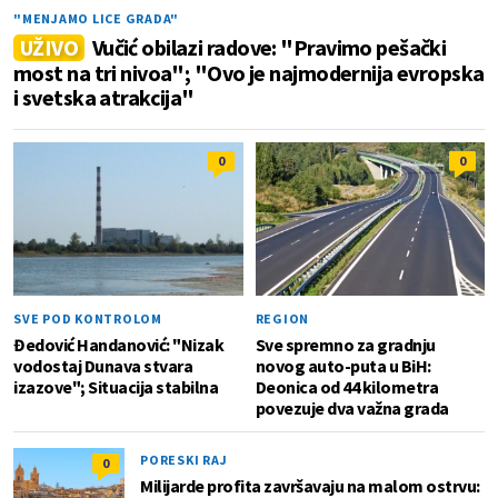
"MENJAMO LICE GRADA"
UŽIVO
Vučić obilazi radove: "Pravimo pešački
most na tri nivoa"; "Ovo je najmodernija evropska
i svetska atrakcija"
0
0
SVE POD KONTROLOM
REGION
Đedović Handanović: "Nizak
Sve spremno za gradnju
vodostaj Dunava stvara
novog auto-puta u BiH:
izazove"; Situacija stabilna
Deonica od 44 kilometra
povezuje dva važna grada
PORESKI RAJ
0
Milijarde profita završavaju na malom ostrvu: