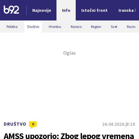
Najnovije
Info
Istočni front
Iranska kr
Nova vest
Politika
Društvo
Hronika
Kosovo
Region
Svet
Razno
DRUŠTVO
26.04.2026.
8:18
0
AMSS upozorio: Zbog lepog vremena