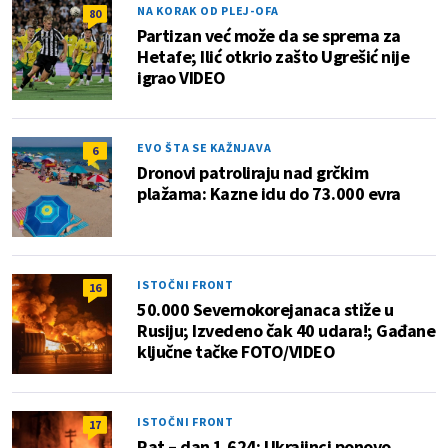
NA KORAK OD PLEJ-OFA
80
Partizan već može da se sprema za
Hetafe; Ilić otkrio zašto Ugrešić nije
igrao VIDEO
EVO ŠTA SE KAŽNJAVA
6
Dronovi patroliraju nad grčkim
plažama: Kazne idu do 73.000 evra
ISTOČNI FRONT
16
50.000 Severnokorejanaca stiže u
Rusiju; Izvedeno čak 40 udara!; Gađane
ključne tačke FOTO/VIDEO
ISTOČNI FRONT
17
Rat – dan 1.624: Ukrajinci ponovo