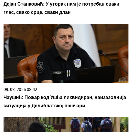
Дејан Станковић: У уторак нам је потребан сваки
глас, свако срце, сваки длан
09. 08. 2026 08:42
Чаушић: Пожар код Ушћа ликвидиран, наизазовнија
ситуација у Делиблатској пешчари