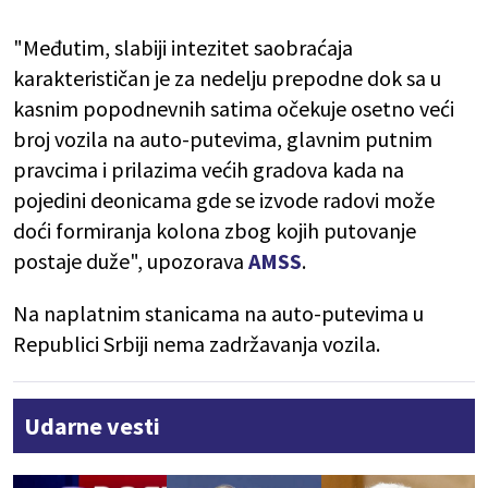
"Međutim, slabiji intezitet saobraćaja
karakterističan je za nedelju prepodne dok sa u
kasnim popodnevnih satima očekuje osetno veći
broj vozila na auto-putevima, glavnim putnim
pravcima i prilazima većih gradova kada na
pojedini deonicama gde se izvode radovi može
doći formiranja kolona zbog kojih putovanje
postaje duže", upozorava
AMSS
.
Na naplatnim stanicama na auto-putevima u
Republici Srbiji nema zadržavanja vozila.
Udarne vesti