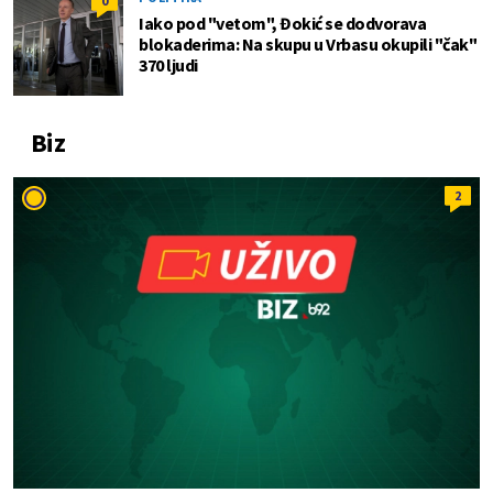
0
Iako pod "vetom", Đokić se dodvorava
blokaderima: Na skupu u Vrbasu okupili "čak"
370 ljudi
Biz
2