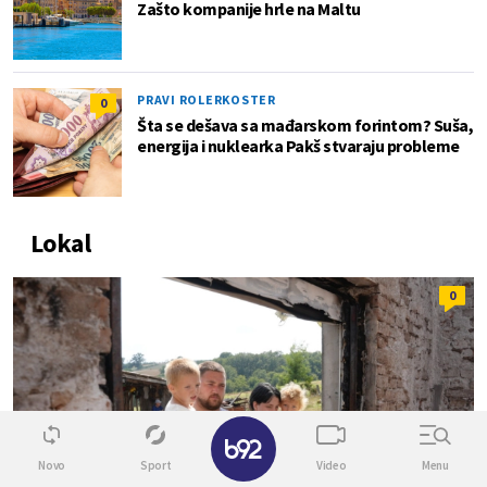
Zašto kompanije hrle na Maltu
PRAVI ROLERKOSTER
0
Šta se dešava sa mađarskom forintom? Suša,
energija i nuklearka Pakš stvaraju probleme
Lokal
0
✕
Novo
Sport
Video
Menu