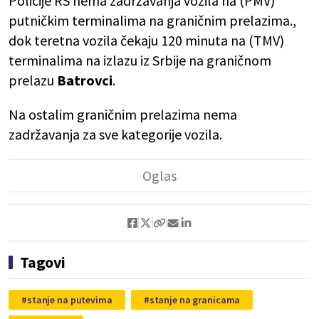
Policije RS nema zadržavanja vozila na (PMV)
putničkim terminalima na graničnim prelazima.,
dok teretna vozila čekaju 120 minuta na (TMV)
terminalima na izlazu iz Srbije na graničnom
prelazu
Batrovci
.
Na ostalim graničnim prelazima nema
zadržavanja za sve kategorije vozila.
Tagovi
stanje na putevima
stanje na granicama