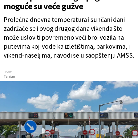
moguće su veće gužve
Prolećna dnevna temperatura i sunčani dani
zadržaće se i ovog drugog dana vikenda što
može usloviti povremeno veći broj vozila na
putevima koji vode ka izletištima, parkovima, i
vikend-naseljima, navodi se u saopštenju AMSS.
Izvor:
Tanjug