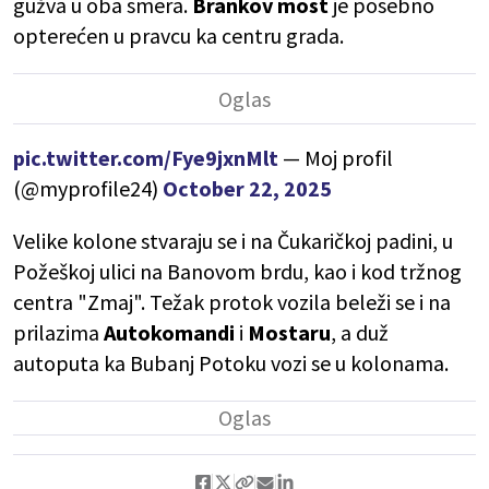
gužva u oba smera.
Brankov most
je posebno
opterećen u pravcu ka centru grada.
pic.twitter.com/Fye9jxnMlt
— Moj profil
(@myprofile24)
October 22, 2025
Velike kolone stvaraju se i na Čukaričkoj padini, u
Požeškoj ulici na Banovom brdu, kao i kod tržnog
centra "Zmaj". Težak protok vozila beleži se i na
prilazima
Autokomandi
i
Mostaru
, a duž
autoputa ka Bubanj Potoku vozi se u kolonama.