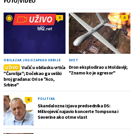
FOTO/VIDEO
0
0
OBILAZAK JUGOZAPADA SRBIJE
SVET
Dron eksplodirao u Moldaviji;
UŽIVO
Vučić u obilasku vrtića
"Znamo ko je agresor"
"Čarolija"; Dočekao ga veliki
broj građana: Ori se "Aco,
Srbine"
POLITIKA
0
Skandalozna izjava predsednika DS:
Milivojević najavio koncerte Tompsona i
Severine ako otme vlast