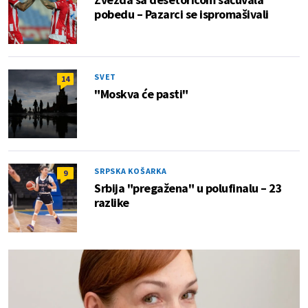
pobedu – Pazarci se ispromašivali
SVET
14
"Moskva će pasti"
SRPSKA KOŠARKA
9
Srbija "pregažena" u polufinalu – 23
razlike