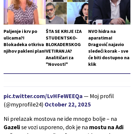
Paljenje i krv po
ŠTA SE KRIJE IZA
NVO hidra na
ulicama?!
STUDENTSKO-
aparatima!
Blokadeka otkriva
BLOKADERSKOG
Dragović najavio
njihov pakleni plan!
VETIRANJA?
sledeći korak - sve
Analitičari za
će biti dostupno na
"Novosti"
klik
pic.twitter.com/LvHFeWEEQa
— Moj profil
(@myprofile24)
October 22, 2025
Ni prelazak mostova ne ide mnogo bolje – na
Gazeli
se vozi usporeno, dok je na
mostu na
Adi