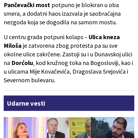
Pančevački most
potpuno je blokiran u oba
smera, a dodatni haos izazvala je saobraćajna
nezgoda koja se dogodila na samom mostu.
U centru grada potpuni kolaps –
Ulica kneza
Miloša
je zatvorena zbog protesta pa su sve
okolne ulice zakrčene. Zastoji su i u Dunavskoj ulici
na
Dorćolu
, kod kružnog toka na Bogosloviji, kao i
u ulicama Mije Kovačevića, Dragoslava Srejovića i
Severnom bulevaru.
Udarne vesti