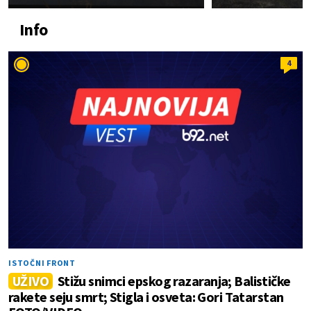
Info
4
ISTOČNI FRONT
UŽIVO
Stižu snimci epskog razaranja; Balističke
rakete seju smrt; Stigla i osveta: Gori Tatarstan