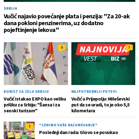
SRBIJA
Vučić najavio povećanje plata i penzija: "Za 20-ak
dana pokloni penzinerima, uz dodatno
pojeftinjenje lekova"
0
7
KORIST ZA CELU SRBIJU
NAJPOTREBNIJI PUTEVI
Vučić istakao EXPO kao veliku
Vučić u Prijepolju: Mileševski
priliku za Srbiju: "Šansa i za
put da se uradi, to je oko 5,5
seoski turizam"
kilometara
"CENIMO VAŠE RAZUMEVANJE"
1
Poslednji dan rada: Glovo se povukao