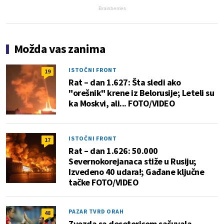
Brainberries
Možda vas zanima
ISTOČNI FRONT
19
Rat – dan 1.627: Šta sledi ako
"orešnik" krene iz Belorusije; Leteli su
ka Moskvi, ali... FOTO/VIDEO
ISTOČNI FRONT
17
Rat – dan 1.626: 50.000
Severnokorejanaca stiže u Rusiju;
Izvedeno 40 udara!; Gađane ključne
tačke FOTO/VIDEO
PAZAR TVRD ORAH
48
Zvezda sa desetoricom sačuvala