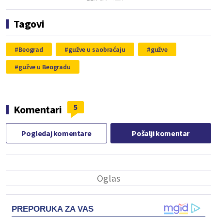
Tagovi
Beograd
gužve u saobraćaju
gužve
gužve u Beogradu
5
Komentari
Pogledaj komentare
Pošalji komentar
PREPORUKA ZA VAS