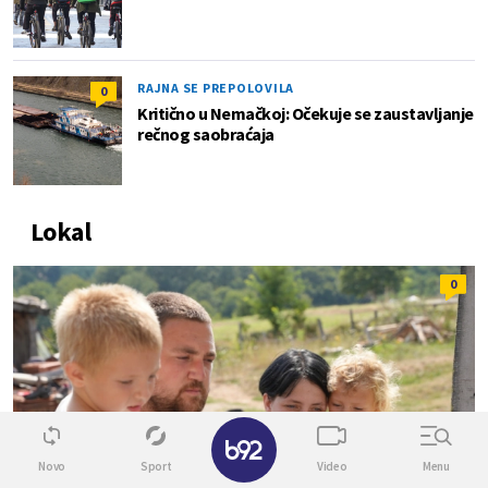
RAJNA SE PREPOLOVILA
0
Kritično u Nemačkoj: Očekuje se zaustavljanje
rečnog saobraćaja
Lokal
0
✕
Novo
Sport
Video
Menu