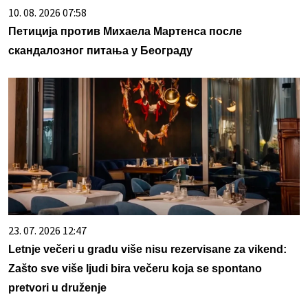
10. 08. 2026 07:58
Петиција против Михаела Мартенса после
скандалозног питања у Београду
23. 07. 2026 12:47
Letnje večeri u gradu više nisu rezervisane za vikend:
Zašto sve više ljudi bira večeru koja se spontano
pretvori u druženje