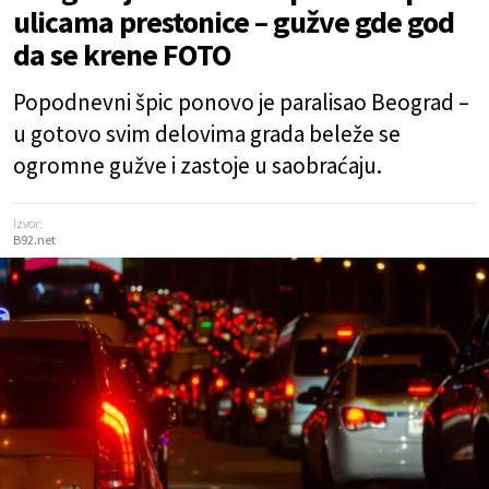
ulicama prestonice – gužve gde god
da se krene FOTO
Popodnevni špic ponovo je paralisao Beograd –
u gotovo svim delovima grada beleže se
ogromne gužve i zastoje u saobraćaju.
Izvor:
B92.net