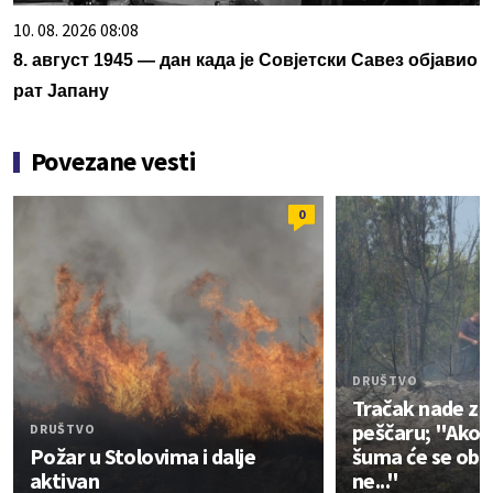
10. 08. 2026 08:08
8. август 1945 — дан када је Совјетски Савез објавио
рат Јапану
Povezane vesti
0
DRUŠTVO
Tračak nade za
peščaru; "Ako 
DRUŠTVO
Požar u Stolovima i dalje
šuma će se obno
aktivan
ne..."