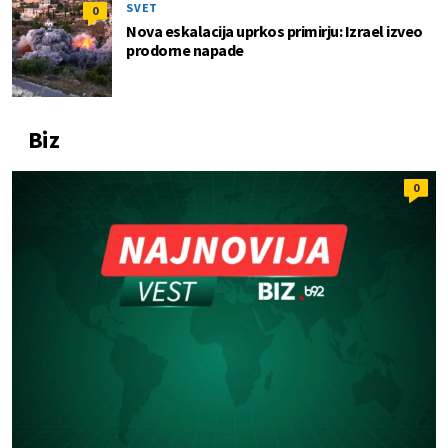
SVET
0
Nova eskalacija uprkos primirju: Izrael izveo
prodorne napade
Biz
0