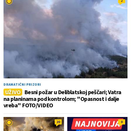
2
DRAMATIČNI PRIZORI
UŽIVO
Besni požar u Deliblatskoj peščari; Vatra
na planinama pod kontrolom; "Opasnost i dalje
vreba" FOTO/VIDEO
20
0