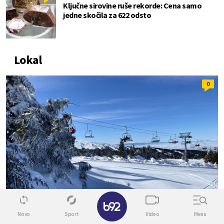
Ključne sirovine ruše rekorde: Cena samo
jedne skočila za 622 odsto
Lokal
0
✕
Novo
Sport
Video
Menu