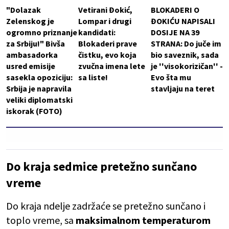
"Dolazak
Vetirani Đokić,
BLOKADERI O
Zelenskog je
Lompar i drugi
ĐOKIĆU NAPISALI
ogromno priznanje
kandidati:
DOSIJE NA 39
za Srbiju!" Bivša
Blokaderi prave
STRANA: Do juče im
ambasadorka
čistku, evo koja
bio saveznik, sada
usred emisije
zvučna imena lete
je ''visokorizičan'' -
sasekla opoziciju:
sa liste!
Evo šta mu
Srbija je napravila
stavljaju na teret
veliki diplomatski
iskorak (FOTO)
Do kraja sedmice pretežno sunčano
vreme
Do kraja ndelje zadržaće se pretežno sunčano i
toplo vreme, sa
maksimalnom temperaturom