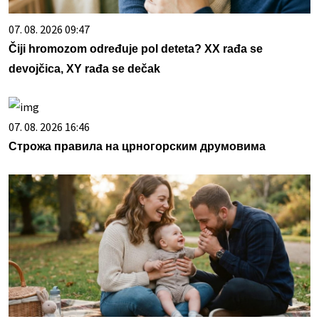
07. 08. 2026 09:47
Čiji hromozom određuje pol deteta? XX rađa se
devojčica, XY rađa se dečak
07. 08. 2026 16:46
Строжа правила на црногорским друмовима