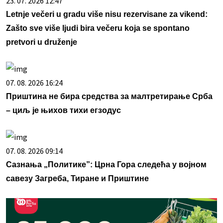
23. 07. 2026 12:47
Letnje večeri u gradu više nisu rezervisane za vikend:
Zašto sve više ljudi bira večeru koja se spontano
pretvori u druženje
07. 08. 2026 16:24
Приштина не бира средства за малтретирање Срба
– циљ је њихов тихи егзодус
07. 08. 2026 09:14
Сазнања „Политике”: Црна Гора следећа у војном
савезу Загреба, Тиране и Приштине