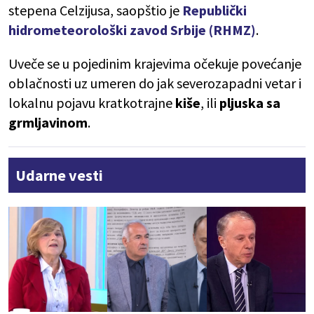
stepena Celzijusa, saopštio je
Republički
hidrometeorološki zavod Srbije (RHMZ)
.
Uveče se u pojedinim krajevima očekuje povećanje
oblačnosti uz umeren do jak severozapadni vetar i
lokalnu pojavu kratkotrajne
kiše
, ili
pljuska sa
grmljavinom
.
Udarne vesti