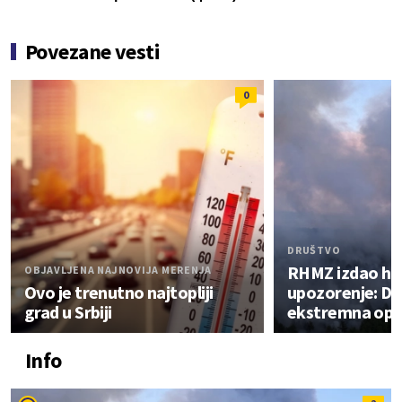
Povezane vesti
0
DRUŠTVO
RHMZ izdao hi
OBJAVLJENA NAJNOVIJA MERENJA
Ovo je trenutno najtopliji
upozorenje: Da
grad u Srbiji
ekstremna opa
Info