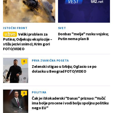
ISTOČNI FRONT
SVET
Donbas "melje" rusku vojsku;
UŽIVO
Veliki problem za
Putin nema plan B
Putina; Odjekuju eksplozije –
stižu jezivi snimci; Krim gori
FOTO/VIDEO
PRVA ZVANIČNA POSETA
0
Zelenski stigao u Srbiju; Oglasio se po
dolasku u Beograd FOTO/VIDEO
POLITIKA
0
Čak je i blokaderski "Danas" priznao: "Vučić
ima bolje procene i vodi bolju spoljnu politiku
nego EU"