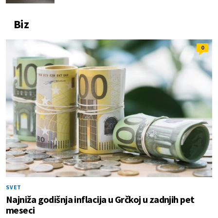
Biz
0
SVET
Najniža godišnja inflacija u Grčkoj u zadnjih pet
meseci