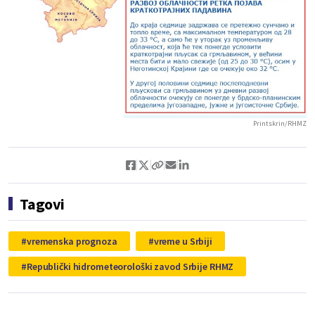
Printskrin/RHMZ
Tagovi
vremenska prognoza
vreme u Srbiji
Republički hidrometeorološki zavod Srbije RHMZ