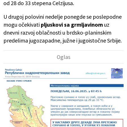
od 28 do 33 stepena Celzijusa.
U drugoj polovini nedelje ponegde se poslepodne
mogu očekivati
pljuskovi sa grmljavinom
uz
dnevni razvoj oblačnosti u brdsko-planinskim
predelima jugozapadne, južne i jugoistočne Srbije.