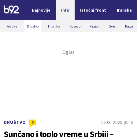
Najnovije
Info
Istočni front
Iranska kr
Nova vest
Politika
Društvo
Hronika
Kosovo
Region
Svet
Razno
DRUŠTVO
16.06.2025.
8:45
0
Sunčano i toplo vreme u Srbiji –