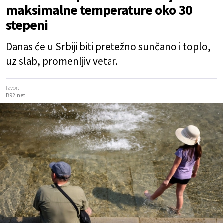
maksimalne temperature oko 30
stepeni
Danas će u Srbiji biti pretežno sunčano i toplo,
uz slab, promenljiv vetar.
Izvor:
B92.net