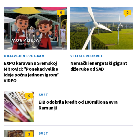
0
0
OBJAVLJEN PROGRAM
VELIKI PREOKRET
EXPO karavan u Sremskoj
Nemački energetski gigant
Mitrovici: "Ponekad velike
diže ruke od SAD
ideje počnu jednom igrom"
VIDEO
SVET
0
EIB odobrila kredit od 100 miliona evra
Rumuniji
SVET
1