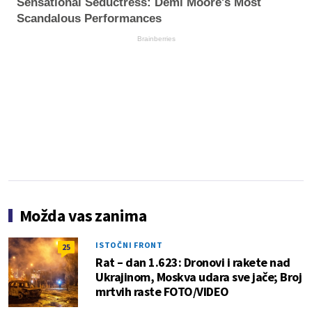
Sensational Seductress: Demi Moore's Most
Scandalous Performances
Brainberries
Možda vas zanima
ISTOČNI FRONT
25
Rat – dan 1.623: Dronovi i rakete nad
Ukrajinom, Moskva udara sve jače; Broj
mrtvih raste FOTO/VIDEO