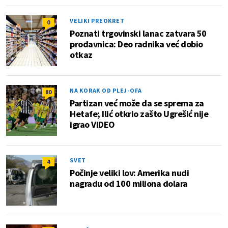
VELIKI PREOKRET
0
Poznati trgovinski lanac zatvara 50
prodavnica: Deo radnika već dobio
otkaz
NA KORAK OD PLEJ-OFA
80
Partizan već može da se sprema za
Hetafe; Ilić otkrio zašto Ugrešić nije
igrao VIDEO
SVET
4
Počinje veliki lov: Amerika nudi
nagradu od 100 miliona dolara