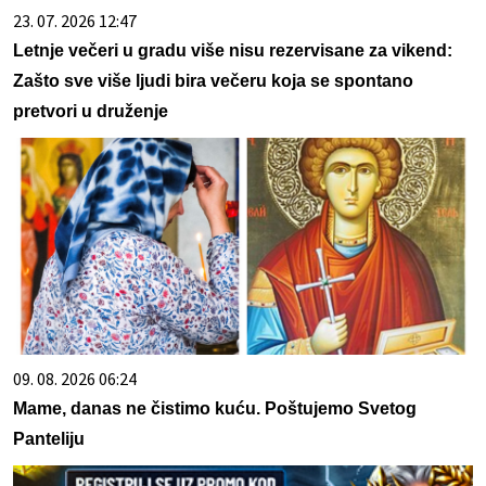
23. 07. 2026 12:47
Letnje večeri u gradu više nisu rezervisane za vikend:
Zašto sve više ljudi bira večeru koja se spontano
pretvori u druženje
09. 08. 2026 06:24
Mame, danas ne čistimo kuću. Poštujemo Svetog
Panteliju