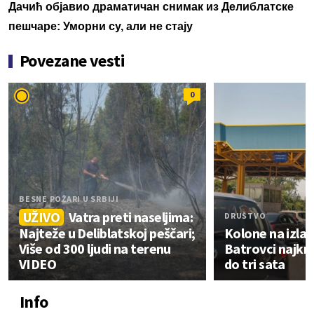
Дачић објавио драматичан снимак из Делиблатске
пешчаре: Уморни су, али не стају
Povezane vesti
0
BESNE POŽARI U SRBIJI
UŽIVO
Vatra preti naseljima:
DRUŠTVO
Najteže u Deliblatskoj peščari;
Kolone na izlazu
Više od 300 ljudi na terenu
Batrovci najkrit
VIDEO
do tri sata
Info