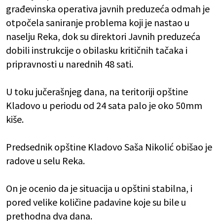
građevinska operativa javnih preduzeća odmah je
otpočela saniranje problema koji je nastao u
naselju Reka, dok su direktori Javnih preduzeća
dobili instrukcije o obilasku kritičnih tačaka i
pripravnosti u narednih 48 sati.
U toku jučerašnjeg dana, na teritoriji opštine
Kladovo u periodu od 24 sata palo je oko 50mm
kiše.
Predsednik opštine Kladovo Saša Nikolić obišao je
radove u selu Reka.
On je ocenio da je situacija u opštini stabilna, i
pored velike količine padavine koje su bile u
prethodna dva dana.