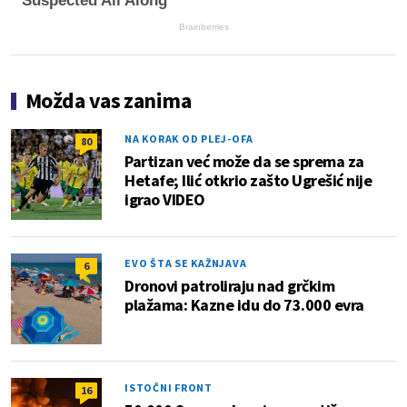
Suspected All Along
Brainberries
Možda vas zanima
NA KORAK OD PLEJ-OFA
80
Partizan već može da se sprema za
Hetafe; Ilić otkrio zašto Ugrešić nije
igrao VIDEO
EVO ŠTA SE KAŽNJAVA
6
Dronovi patroliraju nad grčkim
plažama: Kazne idu do 73.000 evra
ISTOČNI FRONT
16