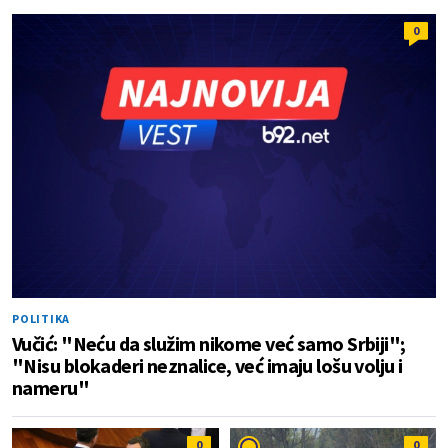
0
POLITIKA
Vučić: "Neću da služim nikome već samo Srbiji";
"Nisu blokaderi neznalice, već imaju lošu volju i
nameru"
0
0