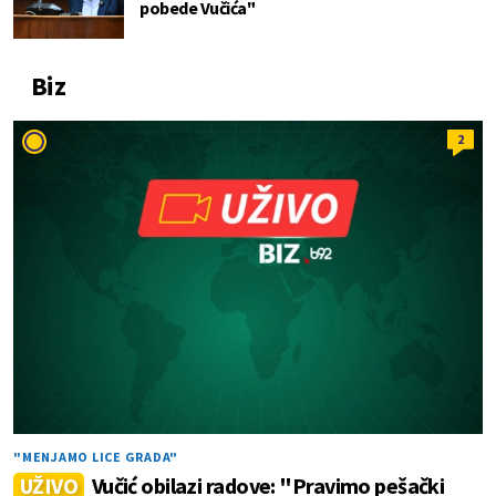
pobede Vučića"
Biz
2
"MENJAMO LICE GRADA"
UŽIVO
Vučić obilazi radove: "Pravimo pešački