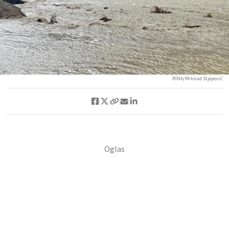
RINA/Milorad Stjepović