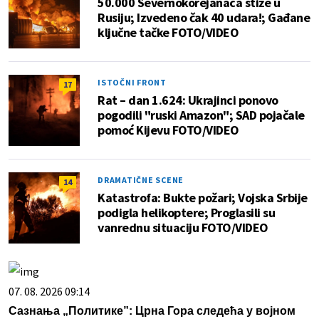
50.000 Severnokorejanaca stiže u
Rusiju; Izvedeno čak 40 udara!; Gađane
ključne tačke FOTO/VIDEO
ISTOČNI FRONT
17
Rat – dan 1.624: Ukrajinci ponovo
pogodili "ruski Amazon"; SAD pojačale
pomoć Kijevu FOTO/VIDEO
DRAMATIČNE SCENE
14
Katastrofa: Bukte požari; Vojska Srbije
podigla helikoptere; Proglasili su
vanrednu situaciju FOTO/VIDEO
07. 08. 2026 09:14
Сазнања „Политике”: Црна Гора следећа у војном