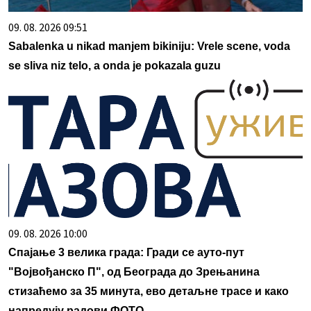
09. 08. 2026 09:51
Sabalenka u nikad manjem bikiniju: Vrele scene, voda
se sliva niz telo, a onda je pokazala guzu
09. 08. 2026 10:00
Спајање 3 велика града: Гради се ауто-пут
"Војвођанско П", од Београда до Зрењанина
стизаћемо за 35 минута, ево детаљне трасе и како
напредују радови ФОТО