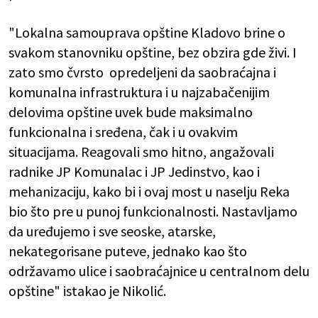
"Lokalna samouprava opštine Kladovo brine o
svakom stanovniku opštine, bez obzira gde živi. I
zato smo čvrsto opredeljeni da saobraćajna i
komunalna infrastruktura i u najzabačenijim
delovima opštine uvek bude maksimalno
funkcionalna i sređena, čak i u ovakvim
situacijama. Reagovali smo hitno, angažovali
radnike JP Komunalac i JP Jedinstvo, kao i
mehanizaciju, kako bi i ovaj most u naselju Reka
bio što pre u punoj funkcionalnosti. Nastavljamo
da uređujemo i sve seoske, atarske,
nekategorisane puteve, jednako kao što
održavamo ulice i saobraćajnice u centralnom delu
opštine" istakao je Nikolić.