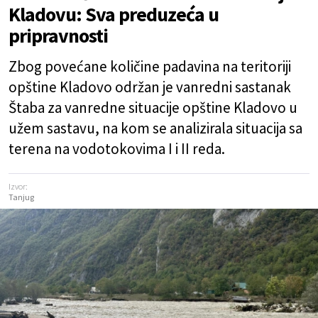
Kladovu: Sva preduzeća u
pripravnosti
Zbog povećane količine padavina na teritoriji
opštine Kladovo održan je vanredni sastanak
Štaba za vanredne situacije opštine Kladovo u
užem sastavu, na kom se analizirala situacija sa
terena na vodotokovima I i II reda.
Izvor:
Tanjug