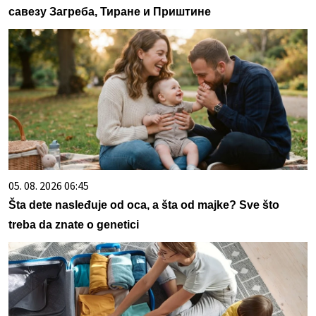
савезу Загреба, Тиране и Приштине
05. 08. 2026 06:45
Šta dete nasleđuje od oca, a šta od majke? Sve što
treba da znate o genetici