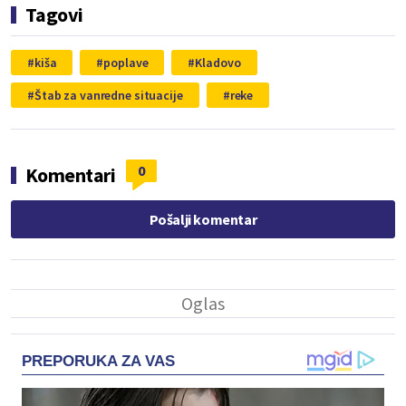
Tagovi
kiša
poplave
Kladovo
Štab za vanredne situacije
reke
0
Komentari
Pošalji komentar
PREPORUKA ZA VAS