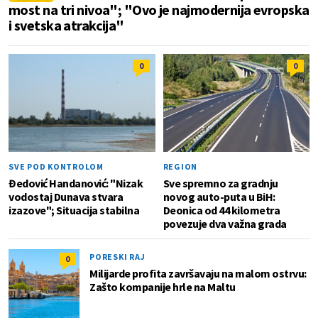
most na tri nivoa"; "Ovo je najmodernija evropska
i svetska atrakcija"
0
0
SVE POD KONTROLOM
REGION
Đedović Handanović: "Nizak
Sve spremno za gradnju
vodostaj Dunava stvara
novog auto-puta u BiH:
izazove"; Situacija stabilna
Deonica od 44 kilometra
povezuje dva važna grada
PORESKI RAJ
0
Milijarde profita završavaju na malom ostrvu:
Zašto kompanije hrle na Maltu