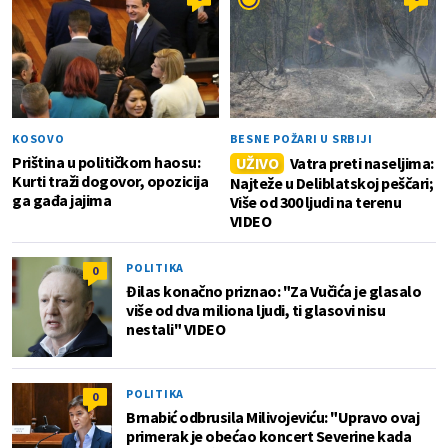
KOSOVO
BESNE POŽARI U SRBIJI
Priština u političkom haosu:
UŽIVO
Vatra preti naseljima:
Kurti traži dogovor, opozicija
Najteže u Deliblatskoj peščari;
ga gađa jajima
Više od 300 ljudi na terenu
VIDEO
POLITIKA
0
Đilas konačno priznao: "Za Vučića je glasalo
više od dva miliona ljudi, ti glasovi nisu
nestali" VIDEO
POLITIKA
0
Brnabić odbrusila Milivojeviću: "Upravo ovaj
primerak je obećao koncert Severine kada