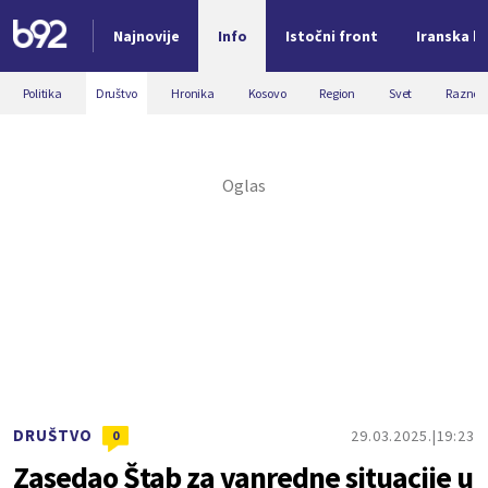
Najnovije
Info
Istočni front
Iranska kr
Nova vest
Politika
Društvo
Hronika
Kosovo
Region
Svet
Razno
DRUŠTVO
29.03.2025.
19:23
0
Zasedao Štab za vanredne situacije u