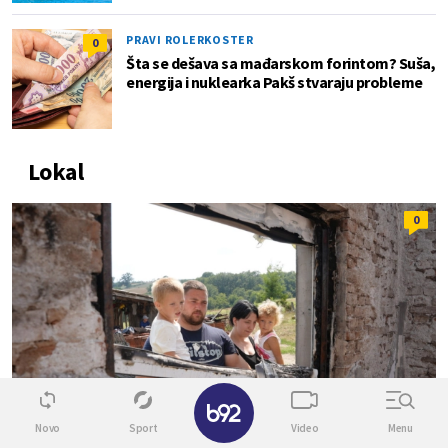
PRAVI ROLERKOSTER
0
Šta se dešava sa mađarskom forintom? Suša,
energija i nuklearka Pakš stvaraju probleme
Lokal
0
✕
Novo
Sport
Video
Menu