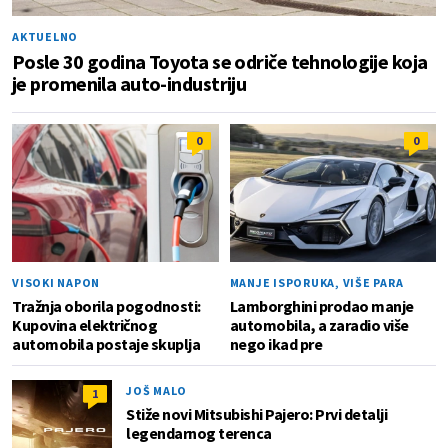
AKTUELNO
Posle 30 godina Toyota se odriče tehnologije koja
je promenila auto-industriju
0
0
VISOKI NAPON
MANJE ISPORUKA, VIŠE PARA
Tražnja oborila pogodnosti:
Lamborghini prodao manje
Kupovina električnog
automobila, a zaradio više
automobila postaje skuplja
nego ikad pre
JOŠ MALO
1
Stiže novi Mitsubishi Pajero: Prvi detalji
legendarnog terenca