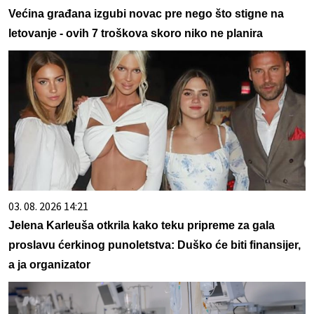
Većina građana izgubi novac pre nego što stigne na
letovanje - ovih 7 troškova skoro niko ne planira
03. 08. 2026 14:21
Jelena Karleuša otkrila kako teku pripreme za gala
proslavu ćerkinog punoletstva: Duško će biti finansijer,
a ja organizator