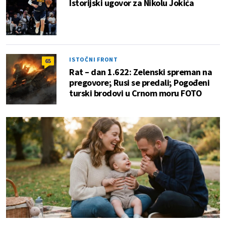
Istorijski ugovor za Nikolu Jokića
ISTOČNI FRONT
65
Rat – dan 1.622: Zelenski spreman na
pregovore; Rusi se predali; Pogođeni
turski brodovi u Crnom moru FOTO