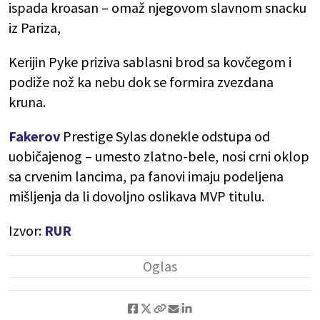
ispada kroasan – omaž njegovom slavnom snacku
iz Pariza,
Kerijin Pyke priziva sablasni brod sa kovčegom i
podiže nož ka nebu dok se formira zvezdana
kruna.
Fakerov
Prestige Sylas donekle odstupa od
uobičajenog – umesto zlatno-bele, nosi crni oklop
sa crvenim lancima, pa fanovi imaju podeljena
mišljenja da li dovoljno oslikava MVP titulu.
Izvor:
RUR