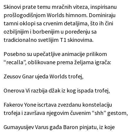
Skinovi prate temu mračnih viteza, inspirisanu
prošlogodišnjom Worlds himnom. Dominiraju
tamni oklopi sa crvenim detaljima, što ih čini
ozbiljnijim i borbenijim u poređenju sa
tradicionalno svetlijim T1 skinovima.
Posebno su upečatljive animacije prilikom
“recalla”, oblikovane prema željama igrača:
Zeusov Gnar ujeda Worlds trofej,
Onerova Vi razbija džak iz kog ispada trofej,
Fakerov Yone iscrtava zvezdanu konstelaciju
trofeja i završava njegovim čuvenim “shh” gestom,
Gumayusijev Varus gađa Baron pinjatu, iz koje