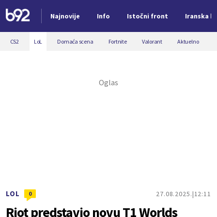
Najnovije
Info
Istočni front
Iranska kr
Nova vest
CS2
LoL
Domaća scena
Fortnite
Valorant
Aktuelno
LOL
27.08.2025.
12:11
0
Riot predstavio novu T1 Worlds