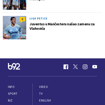
LIGE PETICE
0
Juventus u Mančesteru našao zamenu za
Vlahovića
INFO
VIDEO
SPORT
TV
BIZ
ENGLISH