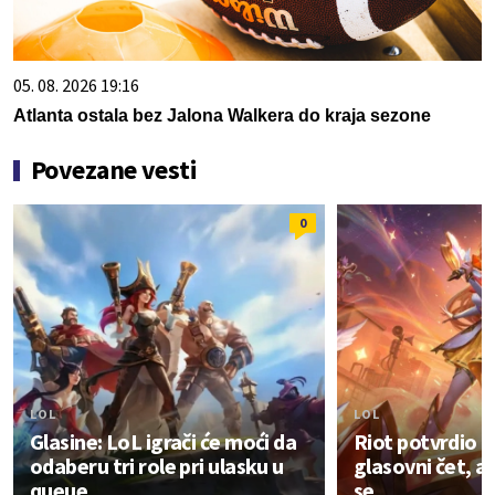
05. 08. 2026 19:16
Atlanta ostala bez Jalona Walkera do kraja sezone
Povezane vesti
0
LOL
LOL
Glasine: LoL igrači će moći da
Riot potvrdio d
odaberu tri role pri ulasku u
glasovni čet, 
queue
se