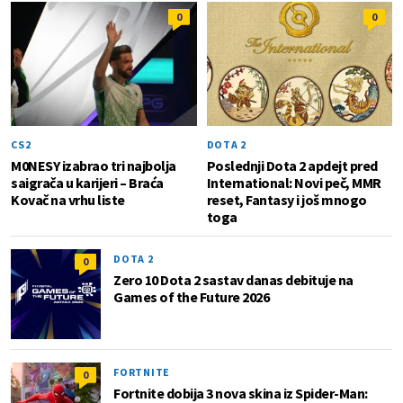
0
0
CS2
DOTA 2
M0NESY izabrao tri najbolja
Poslednji Dota 2 apdejt pred
saigrača u karijeri – Braća
International: Novi peč, MMR
Kovač na vrhu liste
reset, Fantasy i još mnogo
toga
DOTA 2
0
Zero 10 Dota 2 sastav danas debituje na
Games of the Future 2026
FORTNITE
0
Fortnite dobija 3 nova skina iz Spider-Man: