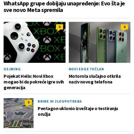
WhatsApp grupe dobijaju unapređenje: Evo šta je
sve novo Meta spremila
0
0
GEJMING
NOVI EDGE 70 ČLAN
Pojekat Helix: Novi Xbox
Motorola slučajno otkrila
mogao bi da pokreće igre svih
naziv novog telefona
generacija
BRINE IH ZLOUPOTREBA
0
Pentagon uklonio izveštaje o testiranju
oružja