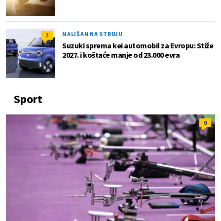
MALIŠAN NA STRUJU
7
Suzuki sprema kei automobil za Evropu: Stiže
2027. i koštaće manje od 23.000 evra
Sport
0