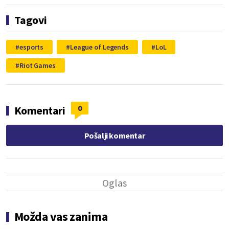
Tagovi
esports
League of Legends
LoL
Riot Games
0
Komentari
Pošalji komentar
Možda vas zanima