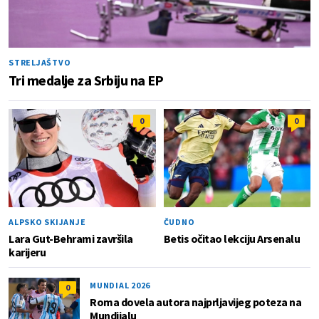
STRELJAŠTVO
Tri medalje za Srbiju na EP
0
0
ALPSKO SKIJANJE
ČUDNO
Lara Gut-Behrami završila
Betis očitao lekciju Arsenalu
karijeru
MUNDIAL 2026
0
Roma dovela autora najprljavijeg poteza na
Mundijalu