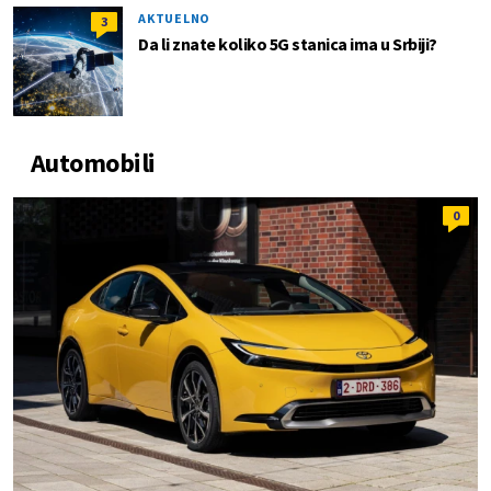
AKTUELNO
3
Da li znate koliko 5G stanica ima u Srbiji?
Automobili
0