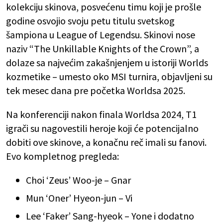
kolekciju skinova, posvećenu timu koji je prošle
godine osvojio svoju petu titulu svetskog
šampiona u League of Legendsu. Skinovi nose
naziv “The Unkillable Knights of the Crown”, a
dolaze sa najvećim zakašnjenjem u istoriji Worlds
kozmetike – umesto oko MSI turnira, objavljeni su
tek mesec dana pre početka Worldsa 2025.
Na konferenciji nakon finala Worldsa 2024, T1
igrači su nagovestili heroje koji će potencijalno
dobiti ove skinove, a konačnu reč imali su fanovi.
Evo kompletnog pregleda:
Choi ‘Zeus’ Woo-je – Gnar
Mun ‘Oner’ Hyeon-jun – Vi
Lee ‘Faker’ Sang-hyeok – Yone i dodatno