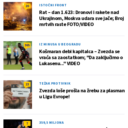
ISTOČNI FRONT
20
Rat – dan 1.623: Dronovi i rakete nad
Ukrajinom, Moskva udara sve jače; Broj
mrtvih raste FOTO/VIDEO
IZ MINUSA U BEOGRADU
365
Košmaran debi kapitalca – Zvezda se
vraća sa zaostatkom; "Da zaključimo o
Lukasenu..." VIDEO
TEŽAK PROTIVNIK
23
Zvezda loše prošla na žrebu za plasman
u Ligu Evrope!
359,5 MILIONA
7