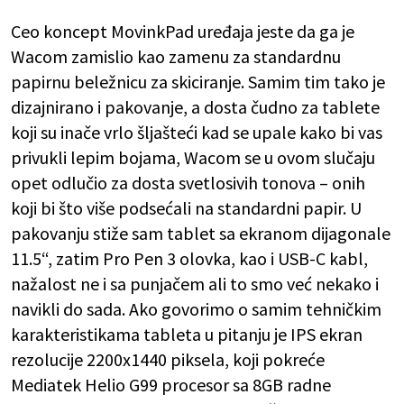
Ceo koncept MovinkPad uređaja jeste da ga je
Wacom zamislio kao zamenu za standardnu
papirnu beležnicu za skiciranje. Samim tim tako je
dizajnirano i pakovanje, a dosta čudno za tablete
koji su inače vrlo šljašteći kad se upale kako bi vas
privukli lepim bojama, Wacom se u ovom slučaju
opet odlučio za dosta svetlosivih tonova – onih
koji bi što više podsećali na standardni papir. U
pakovanju stiže sam tablet sa ekranom dijagonale
11.5“, zatim Pro Pen 3 olovka, kao i USB-C kabl,
nažalost ne i sa punjačem ali to smo već nekako i
navikli do sada. Ako govorimo o samim tehničkim
karakteristikama tableta u pitanju je IPS ekran
rezolucije 2200x1440 piksela, koji pokreće
Mediatek Helio G99 procesor sa 8GB radne