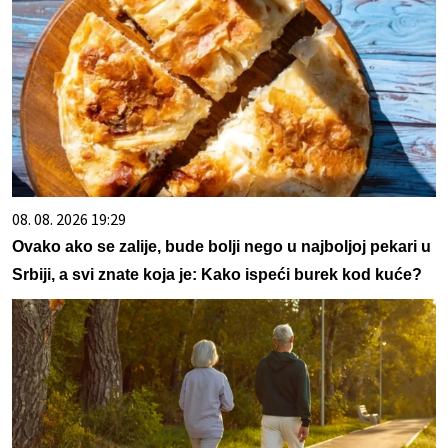
08. 08. 2026 19:29
Ovako ako se zalije, bude bolji nego u najboljoj pekari u
Srbiji, a svi znate koja je: Kako ispeći burek kod kuće?