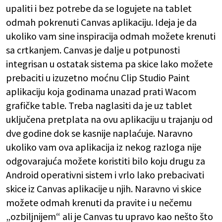
upaliti i bez potrebe da se logujete na tablet
odmah pokrenuti Canvas aplikaciju. Ideja je da
ukoliko vam sine inspiracija odmah možete krenuti
sa crtkanjem. Canvas je dalje u potpunosti
integrisan u ostatak sistema pa skice lako možete
prebaciti u izuzetno moćnu Clip Studio Paint
aplikaciju koja godinama unazad prati Wacom
grafičke table. Treba naglasiti da je uz tablet
uključena pretplata na ovu aplikaciju u trajanju od
dve godine dok se kasnije naplaćuje. Naravno
ukoliko vam ova aplikacija iz nekog razloga nije
odgovarajuća možete koristiti bilo koju drugu za
Android operativni sistem i vrlo lako prebacivati
skice iz Canvas aplikacije u njih. Naravno vi skice
možete odmah krenuti da pravite i u nečemu
„ozbiljnijem“ ali je Canvas tu upravo kao nešto što