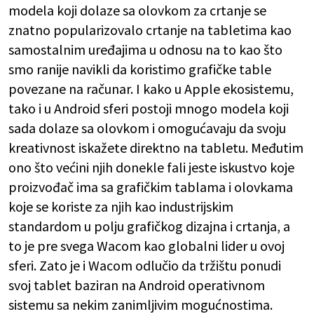
modela koji dolaze sa olovkom za crtanje se
znatno popularizovalo crtanje na tabletima kao
samostalnim uređajima u odnosu na to kao što
smo ranije navikli da koristimo grafičke table
povezane na računar. I kako u Apple ekosistemu,
tako i u Android sferi postoji mnogo modela koji
sada dolaze sa olovkom i omogućavaju da svoju
kreativnost iskažete direktno na tabletu. Međutim
ono što većini njih donekle fali jeste iskustvo koje
proizvođač ima sa grafičkim tablama i olovkama
koje se koriste za njih kao industrijskim
standardom u polju grafičkog dizajna i crtanja, a
to je pre svega Wacom kao globalni lider u ovoj
sferi. Zato je i Wacom odlučio da tržištu ponudi
svoj tablet baziran na Android operativnom
sistemu sa nekim zanimljivim mogućnostima.