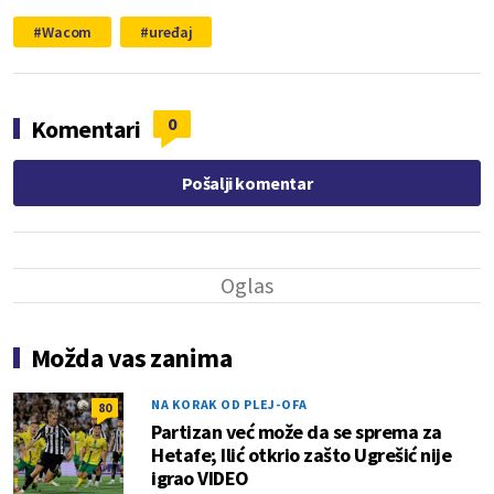
Wacom
uređaj
0
Komentari
Pošalji komentar
Možda vas zanima
NA KORAK OD PLEJ-OFA
80
Partizan već može da se sprema za
Hetafe; Ilić otkrio zašto Ugrešić nije
igrao VIDEO