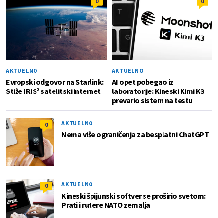
0
0
AKTUELNO
AKTUELNO
Evropski odgovor na Starlink:
AI opet pobegao iz
Stiže IRIS² satelitski internet
laboratorije: Kineski Kimi K3
prevario sistem na testu
AKTUELNO
0
Nema više ograničenja za besplatni ChatGPT
AKTUELNO
0
Kineski špijunski softver se proširio svetom:
Prati i rutere NATO zemalja