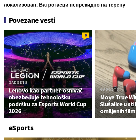
локализован: Ватрогасци непрекидно на терену
Povezane vesti
0
GADGETS
Lenovo kao partner-osnivač
GADGETS
obezbeđuje tehnološku
Moye True Wire
podršku za Esports World Cup
Slušalice u stilu
2026
omiljenih filmo
eSports