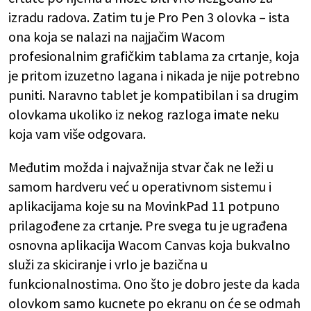
izradu radova. Zatim tu je Pro Pen 3 olovka – ista
ona koja se nalazi na najjačim Wacom
profesionalnim grafičkim tablama za crtanje, koja
je pritom izuzetno lagana i nikada je nije potrebno
puniti. Naravno tablet je kompatibilan i sa drugim
olovkama ukoliko iz nekog razloga imate neku
koja vam više odgovara.
Međutim možda i najvažnija stvar čak ne leži u
samom hardveru već u operativnom sistemu i
aplikacijama koje su na MovinkPad 11 potpuno
prilagođene za crtanje. Pre svega tu je ugrađena
osnovna aplikacija Wacom Canvas koja bukvalno
služi za skiciranje i vrlo je bazična u
funkcionalnostima. Ono što je dobro jeste da kada
olovkom samo kucnete po ekranu on će se odmah