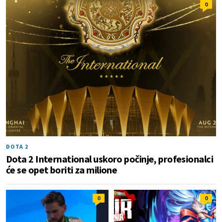
0
DOTA 2
Dota 2 International uskoro počinje, profesionalci
će se opet boriti za milione
0
0