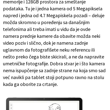
memorije i 128GB prostora za smeštanje
podataka. Tu je i jedna kamera od 5 Megapiksela
napred i jedna od 4.7 Megapiskela pozadi – deluje
možda skromno u poređenju sa današnjim
telefonima ali treba imati u vidu da je ovde
namera prednje kamere da obavite možda neki
video poziv i slično, dok je namena zadnje
uglavnom da fotografišete neku referencu ili
nešto preko čega biste skicirali, a ne da napravite
umetničke fotografije. Dobra stvar je i što kamera
nema ispupčenje sa zadnje strane na koja smo sad
već navikli pa tablet stoji potpuno ravno na stolu
kada ga oborite za crtanje.