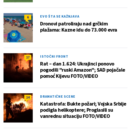
EVO ŠTA SE KAŽNJAVA
6
Dronovi patroliraju nad grčkim
plažama: Kazne idu do 73.000 evra
ISTOČNI FRONT
17
Rat – dan 1.624: Ukrajinci ponovo
pogodili "ruski Amazon"; SAD pojačale
pomoć Kijevu FOTO/VIDEO
DRAMATIČNE SCENE
14
Katastrofa: Bukte požari; Vojska Srbije
podigla helikoptere; Proglasili su
vanrednu situaciju FOTO/VIDEO