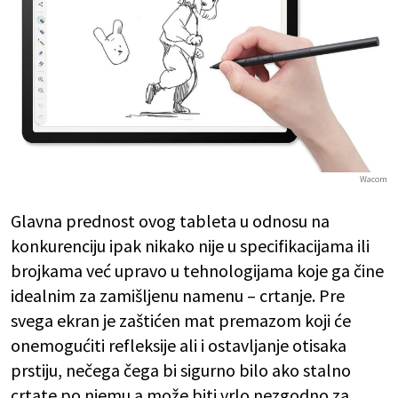
Wacom
Glavna prednost ovog tableta u odnosu na
konkurenciju ipak nikako nije u specifikacijama ili
brojkama već upravo u tehnologijama koje ga čine
idealnim za zamišljenu namenu – crtanje. Pre
svega ekran je zaštićen mat premazom koji će
onemogućiti refleksije ali i ostavljanje otisaka
prstiju, nečega čega bi sigurno bilo ako stalno
crtate po njemu a može biti vrlo nezgodno za