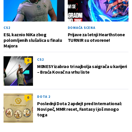
CS2
DOMAĆA SCENA
ESL kaznio NiKa zbog
Prijave za letnji Hearthstone
polomljenih slušalica u finalu
TURNIR su otvorene!
Majora
CS2
0
M0NESY izabrao tri najbolja saigrača u karijeri
– Braća Kovač na vrhu liste
DOTA 2
0
Poslednji Dota 2 apdejt pred International:
Novi peč, MMR reset, Fantasy i još mnogo
toga