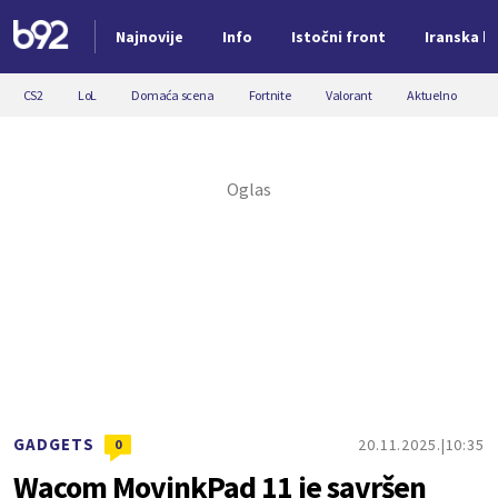
Najnovije
Info
Istočni front
Iranska kr
Nova vest
CS2
LoL
Domaća scena
Fortnite
Valorant
Aktuelno
GADGETS
20.11.2025.
10:35
0
Wacom MovinkPad 11 je savršen