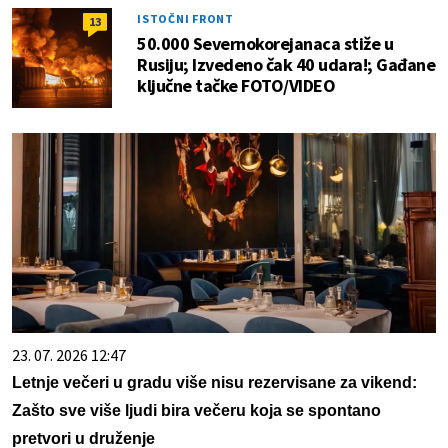
ISTOČNI FRONT
13
50.000 Severnokorejanaca stiže u
Rusiju; Izvedeno čak 40 udara!; Gađane
ključne tačke FOTO/VIDEO
23. 07. 2026 12:47
Letnje večeri u gradu više nisu rezervisane za vikend:
Zašto sve više ljudi bira večeru koja se spontano
pretvori u druženje