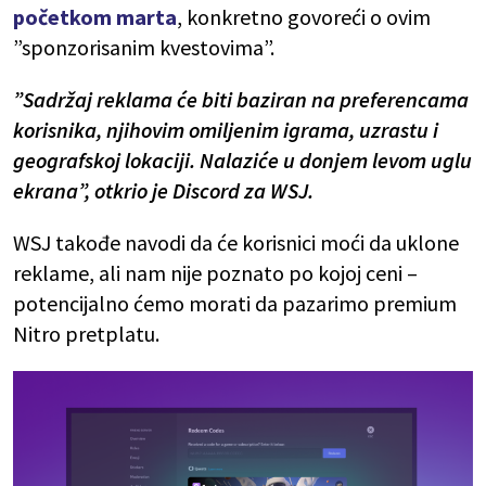
početkom marta
, konkretno govoreći o ovim
”sponzorisanim kvestovima”.
”Sadržaj reklama će biti baziran na preferencama
korisnika, njihovim omiljenim igrama, uzrastu i
geografskoj lokaciji. Nalaziće u donjem levom uglu
ekrana”, otkrio je Discord za WSJ.
WSJ takođe navodi da će korisnici moći da uklone
reklame, ali nam nije poznato po kojoj ceni –
potencijalno ćemo morati da pazarimo premium
Nitro pretplatu.