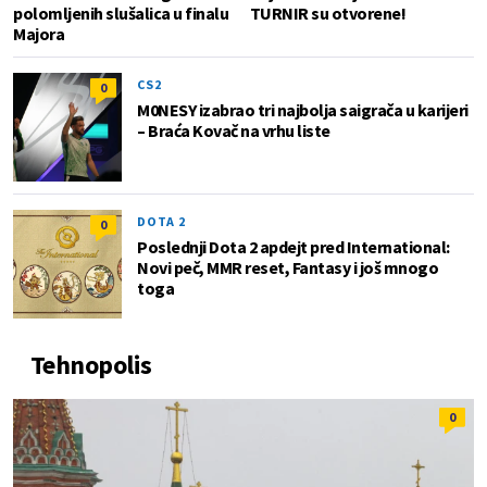
polomljenih slušalica u finalu
TURNIR su otvorene!
Majora
CS2
0
M0NESY izabrao tri najbolja saigrača u karijeri
– Braća Kovač na vrhu liste
DOTA 2
0
Poslednji Dota 2 apdejt pred International:
Novi peč, MMR reset, Fantasy i još mnogo
toga
Tehnopolis
0