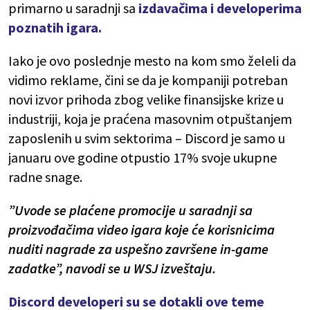
primarno u saradnji sa
izdavačima i developerima
poznatih igara.
Iako je ovo poslednje mesto na kom smo želeli da
vidimo reklame, čini se da je kompaniji potreban
novi izvor prihoda zbog velike finansijske krize u
industriji, koja je praćena masovnim otpuštanjem
zaposlenih u svim sektorima – Discord je samo u
januaru ove godine otpustio 17% svoje ukupne
radne snage.
”Uvode se plaćene promocije u saradnji sa
proizvođačima video igara koje će korisnicima
nuditi nagrade za uspešno završene in-game
zadatke”, navodi se u WSJ izveštaju.
Discord developeri su se dotakli ove teme