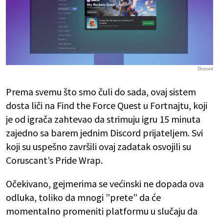
Discord
Prema svemu što smo čuli do sada, ovaj sistem
dosta liči na Find the Force Quest u Fortnajtu, koji
je od igrača zahtevao da strimuju igru 15 minuta
zajedno sa barem jednim Discord prijateljem. Svi
koji su uspešno završili ovaj zadatak osvojili su
Coruscant’s Pride Wrap.
Očekivano, gejmerima se većinski ne dopada ova
odluka, toliko da mnogi ”prete” da će
momentalno promeniti platformu u slučaju da