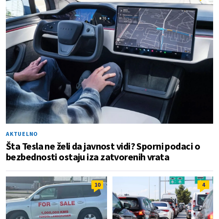
AKTUELNO
Šta Tesla ne želi da javnost vidi? Sporni podaci o
bezbednosti ostaju iza zatvorenih vrata
10
4