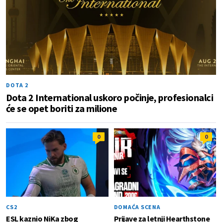
DOTA 2
Dota 2 International uskoro počinje, profesionalci
će se opet boriti za milione
0
0
CS2
DOMAĆA SCENA
ESL kaznio NiKa zbog
Prijave za letnji Hearthstone