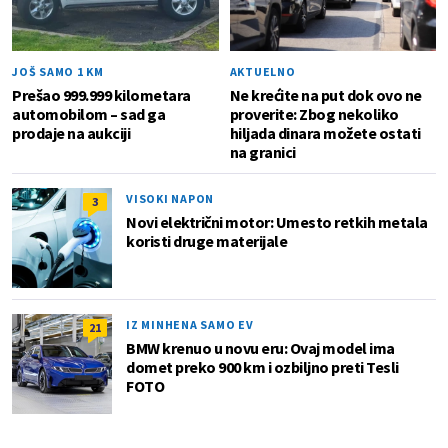
JOŠ SAMO 1 KM
AKTUELNO
Prešao 999.999 kilometara
Ne krećite na put dok ovo ne
automobilom – sad ga
proverite: Zbog nekoliko
prodaje na aukciji
hiljada dinara možete ostati
na granici
VISOKI NAPON
3
Novi električni motor: Umesto retkih metala
koristi druge materijale
IZ MINHENA SAMO EV
21
BMW krenuo u novu eru: Ovaj model ima
domet preko 900 km i ozbiljno preti Tesli
FOTO