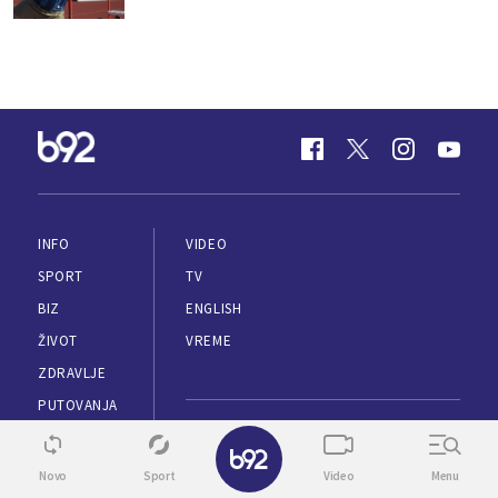
INFO
VIDEO
SPORT
TV
BIZ
ENGLISH
ŽIVOT
VREME
ZDRAVLJE
PUTOVANJA
KULTURA
✕
MARKETING
SUPERŽENA
Novo
Sport
Video
Menu
IMPRESUM