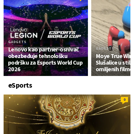
GADGETS
Lenovo kao partner-osnivač
GADGETS
obezbeđuje tehnološku
Moye True Wire
podršku za Esports World Cup
Slušalice u stilu
2026
omiljenih filmo
eSports
0