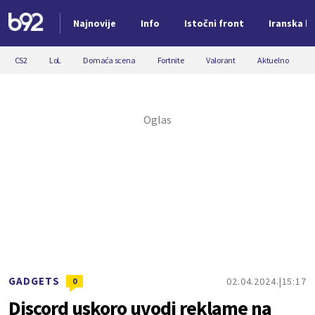
Najnovije
Info
Istočni front
Iranska kr
Nova vest
CS2
LoL
Domaća scena
Fortnite
Valorant
Aktuelno
GADGETS
02.04.2024.
15:17
0
Discord uskoro uvodi reklame na