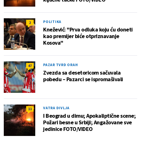
POLITIKA
2
Knežević: "Prva odluka koju ću doneti
kao premijer biće otpriznavanje
Kosova"
PAZAR TVRD ORAH
47
Zvezda sa desetoricom sačuvala
pobedu – Pazarci se ispromašivali
VATRA DIVLJA
11
I Beograd u dimu; Apokaliptične scene;
Požari besne u Srbiji; Angažovane sve
jedinice FOTO/VIDEO