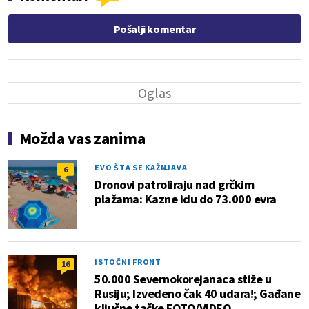
Pošalji komentar
Možda vas zanima
EVO ŠTA SE KAŽNJAVA
6
Dronovi patroliraju nad grčkim
plažama: Kazne idu do 73.000 evra
ISTOČNI FRONT
16
50.000 Severnokorejanaca stiže u
Rusiju; Izvedeno čak 40 udara!; Gađane
ključne tačke FOTO/VIDEO