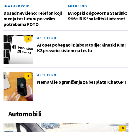
IMA I ANDROID
AKTUELNO
Dosad neviđeno: Telefon koji
Evropski odgovor na Starlink:
menja tastuturu po vašim
Stiže IRIS² satelitski internet
potrebama FOTO
AKTUELNO
1
AI opet pobegao iz laboratorije: Kineski Kimi
K3 prevario sistem na testu
AKTUELNO
3
Nema više ograničenja za besplatni ChatGPT
Automobili
0