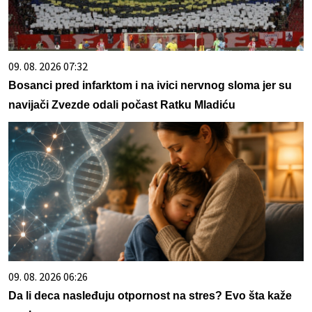
09. 08. 2026 07:32
Bosanci pred infarktom i na ivici nervnog sloma jer su
navijači Zvezde odali počast Ratku Mladiću
09. 08. 2026 06:26
Da li deca nasleđuju otpornost na stres? Evo šta kaže