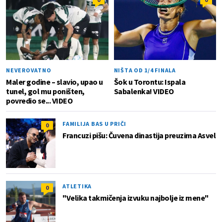
NEVEROVATNO
NIŠTA OD 1/4 FINALA
Maler godine – slavio, upao u
Šok u Torontu: Ispala
tunel, gol mu poništen,
Sabalenka! VIDEO
povredio se... VIDEO
FAMILIJA BAS U PRIČI
0
Francuzi pišu: Čuvena dinastija preuzima Asvel
ATLETIKA
0
"Velika takmičenja izvuku najbolje iz mene"