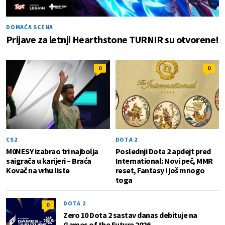
DOMAĆA SCENA
Prijave za letnji Hearthstone TURNIR su otvorene!
0
0
CS2
DOTA 2
M0NESY izabrao tri najbolja
Poslednji Dota 2 apdejt pred
saigrača u karijeri – Braća
International: Novi peč, MMR
Kovač na vrhu liste
reset, Fantasy i još mnogo
toga
DOTA 2
0
Zero 10 Dota 2 sastav danas debituje na
Games of the Future 2026