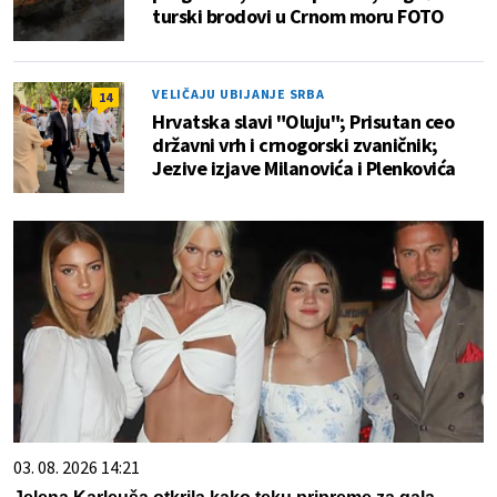
turski brodovi u Crnom moru FOTO
VELIČAJU UBIJANJE SRBA
14
Hrvatska slavi "Oluju"; Prisutan ceo
državni vrh i crnogorski zvaničnik;
Jezive izjave Milanovića i Plenkovića
03. 08. 2026 14:21