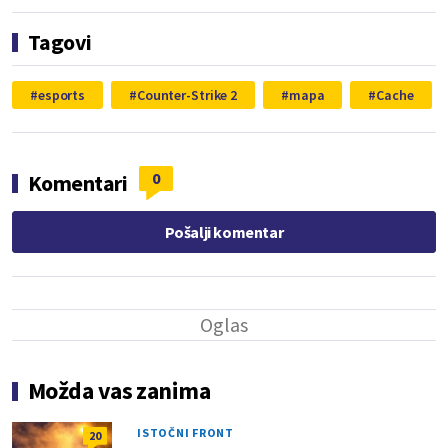
Tagovi
esports
Counter-Strike 2
mapa
Cache
0
Komentari
Pošalji komentar
Možda vas zanima
ISTOČNI FRONT
20