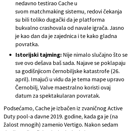
nedavno testirao Cache u
svom matchmaking sistemu, redovi čekanja
su bili toliko dugački da je platforma
bukvalno crashovala od navale igrača. Jasno
je kao dan da je zajednica i te kako gladna
povratka.
Istorijski tajming:
Nije nimalo slučajno što se
sve ovo dešava baš sada. Najave se poklapaju
sa godišnjicom černobiljske katastrofe (26.
april). Imajući u vidu da je tema mape upravo
Černobilj, Valve maestralno koristi ovaj
datum za spektakularan povratak.
Podsećamo, Cache je izbačen iz zvaničnog Active
Duty pool-a davne 2019. godine, kada ga je (na
žalost mnogih) zamenio Vertigo. Nakon sedam