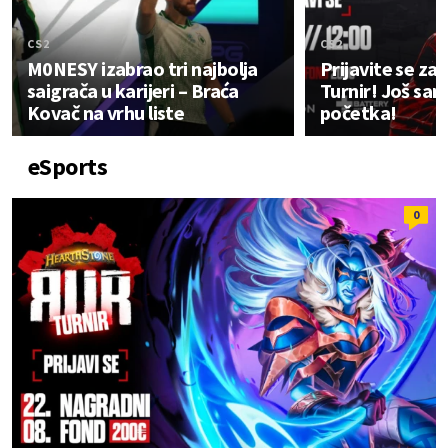
CS2
CS2
M0NESY izabrao tri najbolja
Prijavite se za
saigrača u karijeri – Braća
Turnir! Još sa
Kovač na vrhu liste
početka!
eSports
0