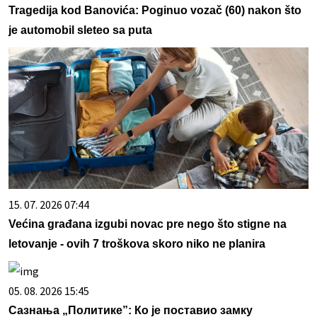
Tragedija kod Banovića: Poginuo vozač (60) nakon što
je automobil sleteo sa puta
15. 07. 2026 07:44
Većina građana izgubi novac pre nego što stigne na
letovanje - ovih 7 troškova skoro niko ne planira
05. 08. 2026 15:45
Сазнања „Политике”: Ко је поставио замку