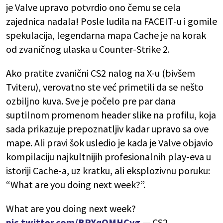
je Valve upravo potvrdio ono čemu se cela
zajednica nadala! Posle ludila na FACEIT-u i gomile
spekulacija, legendarna mapa Cache je na korak
od zvaničnog ulaska u Counter-Strike 2.
Ako pratite zvanični CS2 nalog na X-u (bivšem
Tviteru), verovatno ste već primetili da se nešto
ozbiljno kuva. Sve je počelo pre par dana
suptilnom promenom header slike na profilu, koja
sada prikazuje prepoznatljiv kadar upravo sa ove
mape. Ali pravi šok usledio je kada je Valve objavio
kompilaciju najkultnijih profesionalnih play-eva u
istoriji Cache-a, uz kratku, ali eksplozivnu poruku:
“What are you doing next week?”.
What are you doing next week?
pic.twitter.com/BPXqQMHCyg
— CS2