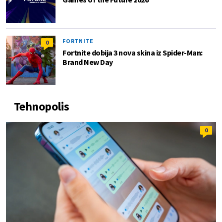
FORTNITE
0
Fortnite dobija 3 nova skina iz Spider-Man:
Brand New Day
Tehnopolis
0