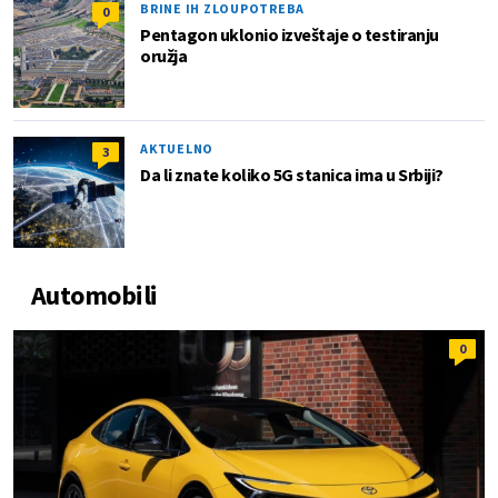
BRINE IH ZLOUPOTREBA
0
Pentagon uklonio izveštaje o testiranju
oružja
AKTUELNO
3
Da li znate koliko 5G stanica ima u Srbiji?
Automobili
0