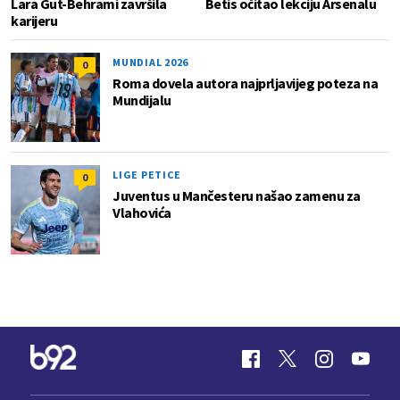
Lara Gut-Behrami završila
Betis očitao lekciju Arsenalu
karijeru
MUNDIAL 2026
0
Roma dovela autora najprljavijeg poteza na
Mundijalu
LIGE PETICE
0
Juventus u Mančesteru našao zamenu za
Vlahovića