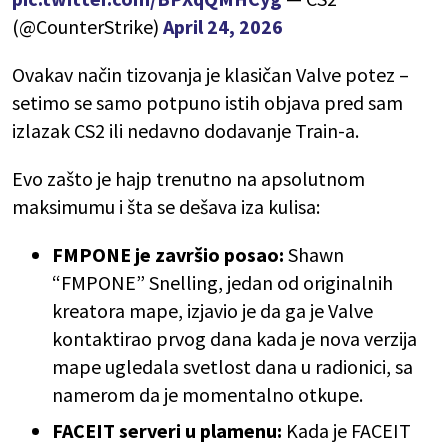
(@CounterStrike)
April 24, 2026
Ovakav način tizovanja je klasičan Valve potez –
setimo se samo potpuno istih objava pred sam
izlazak CS2 ili nedavno dodavanje Train-a.
Evo zašto je hajp trenutno na apsolutnom
maksimumu i šta se dešava iza kulisa:
FMPONE je završio posao:
Shawn
“FMPONE” Snelling, jedan od originalnih
kreatora mape, izjavio je da ga je Valve
kontaktirao prvog dana kada je nova verzija
mape ugledala svetlost dana u radionici, sa
namerom da je momentalno otkupe.
FACEIT serveri u plamenu:
Kada je FACEIT