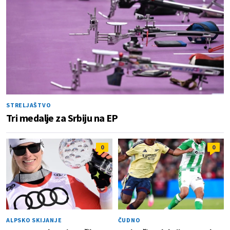
STRELJAŠTVO
Tri medalje za Srbiju na EP
0
0
ALPSKO SKIJANJE
ČUDNO