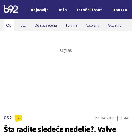
Najnovije
Info
Istočni front
Iranska kr
Nova vest
CS2
LoL
Domaća scena
Fortnite
Valorant
Aktuelno
CS2
27.04.2026.
13:44
0
Šta radite sledeće nedelje?! Valve