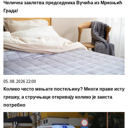
Челична заклетва председника Вучића из Мркоњић
Града!
05. 08. 2026 22:00
Колико често мењате постељину? Многи праве исту
грешку, а стручњаци откривају колико је заиста
потребно