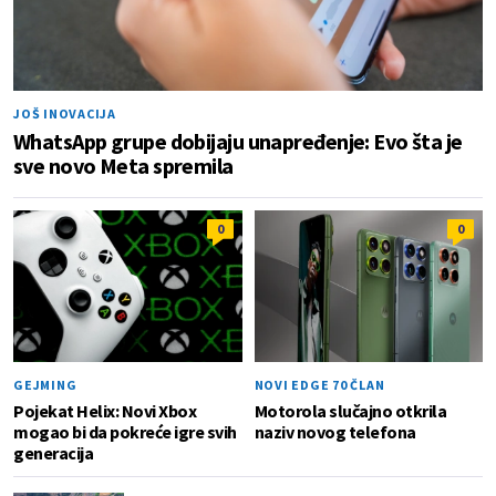
JOŠ INOVACIJA
WhatsApp grupe dobijaju unapređenje: Evo šta je
sve novo Meta spremila
0
0
GEJMING
NOVI EDGE 70 ČLAN
Pojekat Helix: Novi Xbox
Motorola slučajno otkrila
mogao bi da pokreće igre svih
naziv novog telefona
generacija