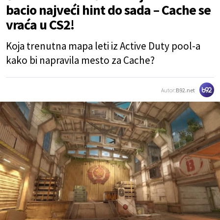
bacio najveći hint do sada – Cache se
vraća u CS2!
Koja trenutna mapa leti iz Active Duty pool-a
kako bi napravila mesto za Cache?
Autor:
B92.net