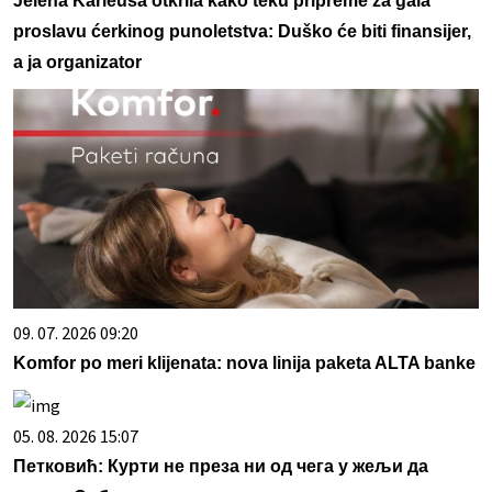
Jelena Karleuša otkrila kako teku pripreme za gala
proslavu ćerkinog punoletstva: Duško će biti finansijer,
a ja organizator
09. 07. 2026 09:20
Komfor po meri klijenata: nova linija paketa ALTA banke
05. 08. 2026 15:07
Петковић: Курти не преза ни од чега у жељи да