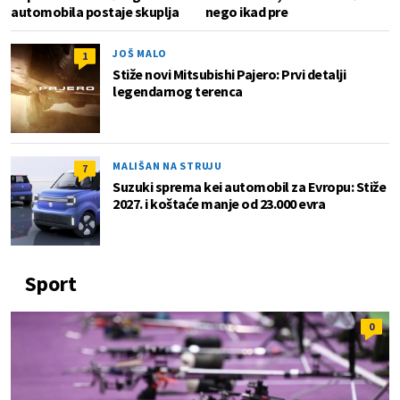
automobila postaje skuplja
nego ikad pre
JOŠ MALO
1
Stiže novi Mitsubishi Pajero: Prvi detalji
legendarnog terenca
MALIŠAN NA STRUJU
7
Suzuki sprema kei automobil za Evropu: Stiže
2027. i koštaće manje od 23.000 evra
Sport
0