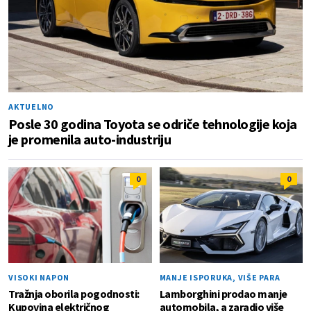
AKTUELNO
Posle 30 godina Toyota se odriče tehnologije koja
je promenila auto-industriju
0
0
VISOKI NAPON
MANJE ISPORUKA, VIŠE PARA
Tražnja oborila pogodnosti:
Lamborghini prodao manje
Kupovina električnog
automobila, a zaradio više