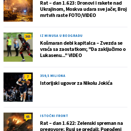
Rat – dan 1.623: Dronovi i rakete nad
Ukrajinom, Moskva udara sve jače; Broj
mrtvih raste FOTO/VIDEO
IZ MINUSA U BEOGRADU
365
Košmaran debi kapitalca – Zvezda se
vraća sa zaostatkom; "Da zaključimo o
Lukasenu..." VIDEO
359,5 MILIONA
7
Istorijski ugovor za Nikolu Jokića
ISTOČNI FRONT
65
Rat – dan 1.622: Zelenski spreman na
pregovore; Rusi se predali; Pogođeni