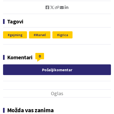
Tagovi
gejming
Marvel
igrica
0
Komentari
Pošalji komentar
Možda vas zanima