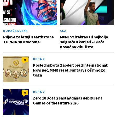
DOMAĆA SCENA
CS2
Prijave za letnji Hearthstone
M0NESY izabrao tri najbolja
TURNIR su otvorene!
saigrača u karijeri – Braća
Kovač na vrhu liste
DOTA 2
0
Poslednji Dota 2 apdejt pred International:
Novi peč, MMR reset, Fantasy i još mnogo
toga
DOTA 2
0
Zero 10 Dota 2 sastav danas debituje na
Games of the Future 2026