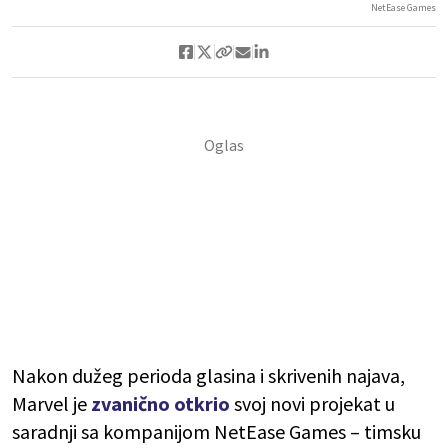
NetEase Games
Nakon dužeg perioda glasina i skrivenih najava,
Marvel je
zvanično otkrio
svoj novi projekat u
saradnji sa kompanijom NetEase Games – timsku