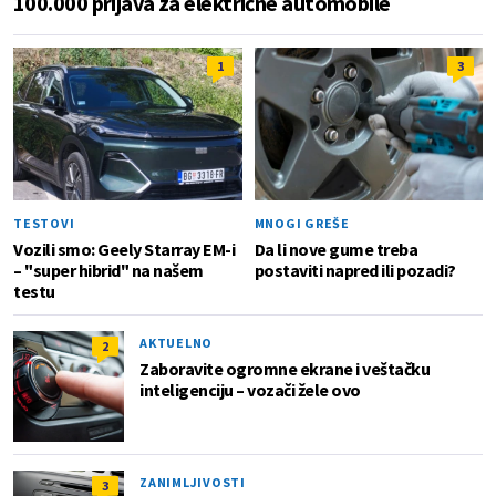
100.000 prijava za električne automobile
1
3
TESTOVI
MNOGI GREŠE
Vozili smo: Geely Starray EM-i
Da li nove gume treba
– "super hibrid" na našem
postaviti napred ili pozadi?
testu
AKTUELNO
2
Zaboravite ogromne ekrane i veštačku
inteligenciju – vozači žele ovo
ZANIMLJIVOSTI
3