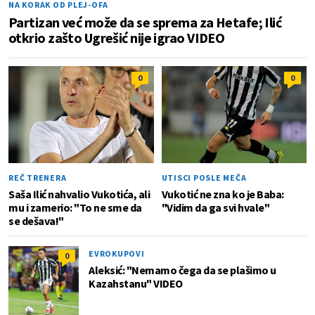
NA KORAK OD PLEJ-OFA
Partizan već može da se sprema za Hetafe; Ilić
otkrio zašto Ugrešić nije igrao VIDEO
0
0
REČ TRENERA
UTISCI POSLE MEČA
Saša Ilić nahvalio Vukotića, ali
Vukotić ne zna ko je Baba:
mu i zamerio: "To ne sme da
"Vidim da ga svi hvale"
se dešava!"
EVROKUPOVI
0
Aleksić: "Nemamo čega da se plašimo u
Kazahstanu" VIDEO