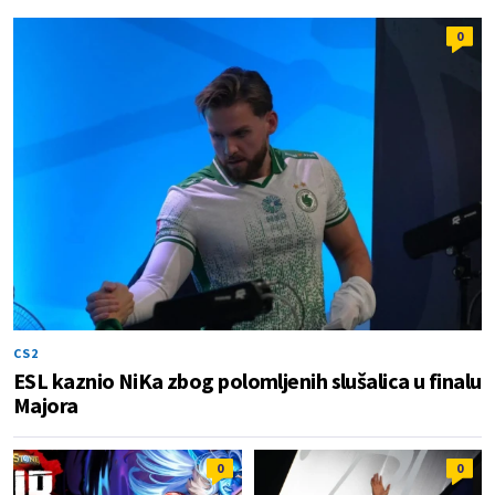
0
CS2
ESL kaznio NiKa zbog polomljenih slušalica u finalu
Majora
0
0