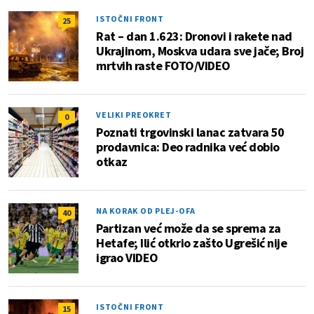
ISTOČNI FRONT
25
Rat – dan 1.623: Dronovi i rakete nad
Ukrajinom, Moskva udara sve jače; Broj
mrtvih raste FOTO/VIDEO
VELIKI PREOKRET
0
Poznati trgovinski lanac zatvara 50
prodavnica: Deo radnika već dobio
otkaz
NA KORAK OD PLEJ-OFA
40
Partizan već može da se sprema za
Hetafe; Ilić otkrio zašto Ugrešić nije
igrao VIDEO
ISTOČNI FRONT
15