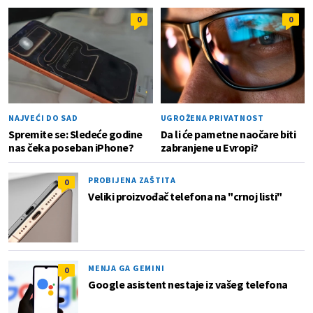
0
0
NAJVEĆI DO SAD
UGROŽENA PRIVATNOST
Spremite se: Sledeće godine
Da li će pametne naočare biti
nas čeka poseban iPhone?
zabranjene u Evropi?
PROBIJENA ZAŠTITA
0
Veliki proizvođač telefona na "crnoj listi"
MENJA GA GEMINI
0
Google asistent nestaje iz vašeg telefona