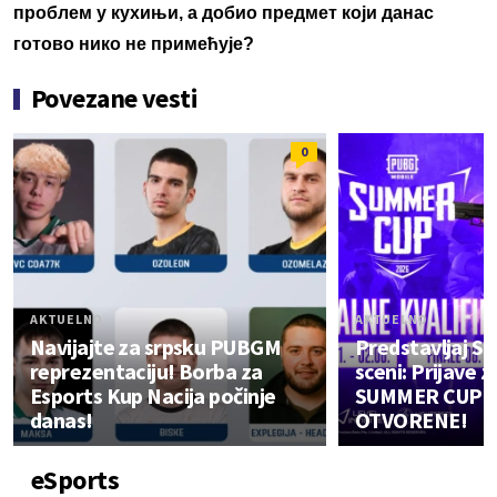
проблем у кухињи, а добио предмет који данас
готово нико не примећује?
Povezane vesti
0
AKTUELNO
AKTUELNO
Navijajte za srpsku PUBGM
Predstavljaj Sr
reprezentaciju! Borba za
sceni: Prijave
Esports Kup Nacija počinje
SUMMER CUP 2
danas!
OTVORENE!
eSports