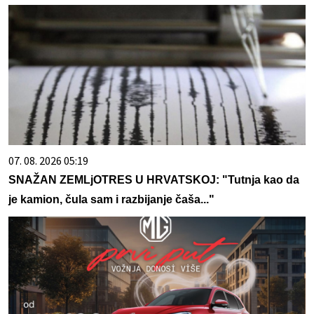
07. 08. 2026 05:19
SNAŽAN ZEMLjOTRES U HRVATSKOJ: "Tutnja kao da
je kamion, čula sam i razbijanje čaša..."