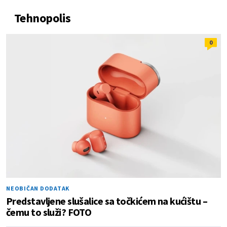
Tehnopolis
0
NEOBIČAN DODATAK
Predstavljene slušalice sa točkićem na kućištu –
čemu to služi? FOTO