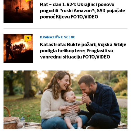
Rat – dan 1.624: Ukrajinci ponovo
pogodili "ruski Amazon"; SAD pojačale
pomoć Kijevu FOTO/VIDEO
DRAMATIČNE SCENE
9
Katastrofa: Bukte požari; Vojska Srbije
podigla helikoptere; Proglasili su
vanrednu situaciju FOTO/VIDEO