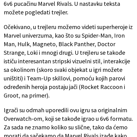
6v6 pucačinu Marvel Rivals. U nastavku teksta
možete pogledati trejler.
Očekivano, u trejleru možemo videti superheroje iz
Marvel univerzuma, kao što su Spider-Man, Iron
Man, Hulk, Magneto, Black Panther, Doctor
Strange, Loki i mnogi drugi. U trejleru se takođe
ističu interesantan stripski vizuelni stil, interakcije
sa okolinom (skoro svaki objekat u igri možete
uništiti) i Team-Up skillovi, pomoću kojih parovi
određenih heroja postaju jači (Rocket Raccoon i
Groot, na primer).
Igrači su odmah uporedili ovu igru sa originalnim
Overwatch-om, koji se takođe igrao u 6v6 formatu.
Za sada ne znamo koliko su slične, tako da ćemo
morati da sačekamo da Marvel Rivals izađe kako