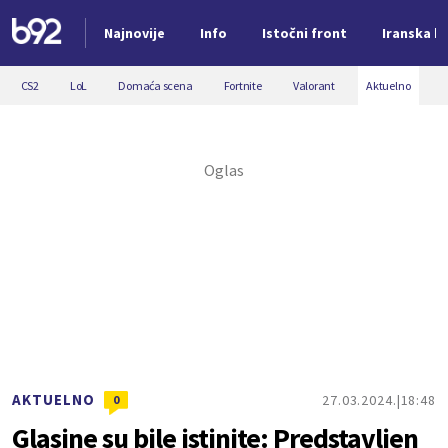
Najnovije
Info
Istočni front
Iranska kr
Nova vest
CS2
LoL
Domaća scena
Fortnite
Valorant
Aktuelno
AKTUELNO
27.03.2024.
18:48
0
Glasine su bile istinite: Predstavljen