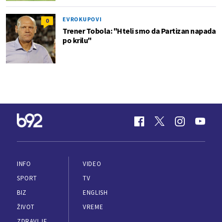
EVROKUPOVI
0
Trener Tobola: "Hteli smo da Partizan napada
po krilu"
INFO
VIDEO
SPORT
TV
BIZ
ENGLISH
ŽIVOT
VREME
ZDRAVLJE