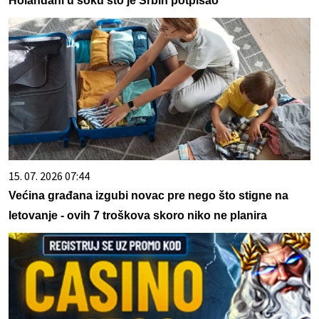
Holanđani u šoku što je Srbin potpisao
15. 07. 2026 07:44
Većina građana izgubi novac pre nego što stigne na
letovanje - ovih 7 troškova skoro niko ne planira