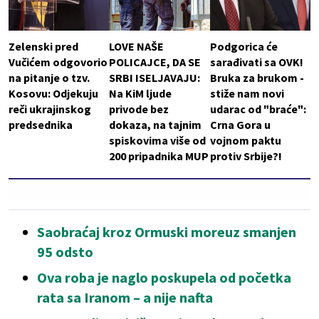
Zelenski pred
LOVE NAŠE
Podgorica će
Vučićem odgovorio
POLICAJCE, DA SE
sarađivati sa OVK!
na pitanje o tzv.
SRBI ISELJAVAJU:
Bruka za brukom -
Kosovu: Odjekuju
Na KiM ljude
stiže nam novi
reči ukrajinskog
privode bez
udarac od "braće":
predsednika
dokaza, na tajnim
Crna Gora u
spiskovima više od
vojnom paktu
200 pripadnika MUP
protiv Srbije?!
Saobraćaj kroz Ormuski moreuz smanjen
95 odsto
Ova roba je naglo poskupela od početka
rata sa Iranom – a nije nafta