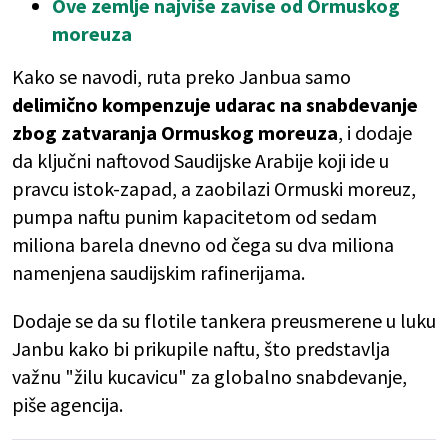
Ove zemlje najviše zavise od Ormuskog
moreuza
Kako se navodi, ruta preko Janbua samo
delimično kompenzuje udarac na snabdevanje
zbog zatvaranja Ormuskog moreuza
, i dodaje
da ključni naftovod Saudijske Arabije koji ide u
pravcu istok-zapad, a zaobilazi Ormuski moreuz,
pumpa naftu punim kapacitetom od sedam
miliona barela dnevno od čega su dva miliona
namenjena saudijskim rafinerijama.
Dodaje se da su flotile tankera preusmerene u luku
Janbu kako bi prikupile naftu, što predstavlja
važnu "žilu kucavicu" za globalno snabdevanje,
piše agencija.