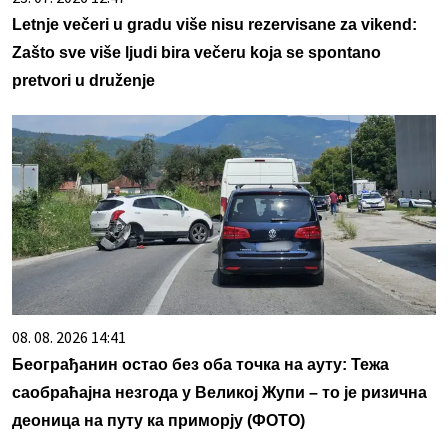
Letnje večeri u gradu više nisu rezervisane za vikend:
Zašto sve više ljudi bira večeru koja se spontano
pretvori u druženje
08. 08. 2026 14:41
Београђанин остао без оба точка на ауту: Тежа
саобраћајна незгода у Великој Жупи – то је ризична
деоница на путу ка приморју (ФОТО)