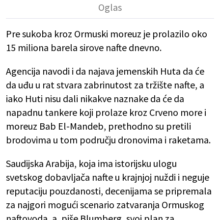
Pre sukoba kroz Ormuski moreuz je prolazilo oko
15 miliona barela sirove nafte dnevno.
Agencija navodi i da najava jemenskih Huta da će
da uđu u rat stvara zabrinutost za tržište nafte, a
iako Huti nisu dali nikakve naznake da će da
napadnu tankere koji prolaze kroz Crveno more i
moreuz Bab El-Mandeb, prethodno su pretili
brodovima u tom području dronovima i raketama.
Saudijska Arabija, koja ima istorijsku ulogu
svetskog dobavljača nafte u krajnjoj nuždi i neguje
reputaciju pouzdanosti, decenijama se pripremala
za najgori mogući scenario zatvaranja Ormuskog
naftovoda, a, piše Blumberg, svoj plan za