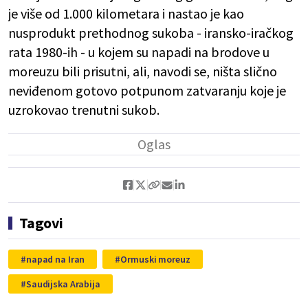
je više od 1.000 kilometara i nastao je kao
nusprodukt prethodnog sukoba - iransko-iračkog
rata 1980-ih - u kojem su napadi na brodove u
moreuzu bili prisutni, ali, navodi se, ništa slično
neviđenom gotovo potpunom zatvaranju koje je
uzrokovao trenutni sukob.
Tagovi
napad na Iran
Ormuski moreuz
Saudijska Arabija