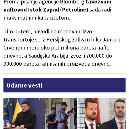
Prema pisanju agencije Blumberg
takozvani
naftovod Istok-Zapad (Petroline)
sada radi
maksimalnim kapacitetom.
Tim putem, navodi neimenovani izvor,
transportuje se iz Persijskog zaliva u luku Janbu u
Crvenom moru oko pet miliona barela nafte
dnevno, a Saudijska Arabija izvozi i 700.000 do
900.000 barela rafinisanih proizvoda dnevno.
Udarne vesti