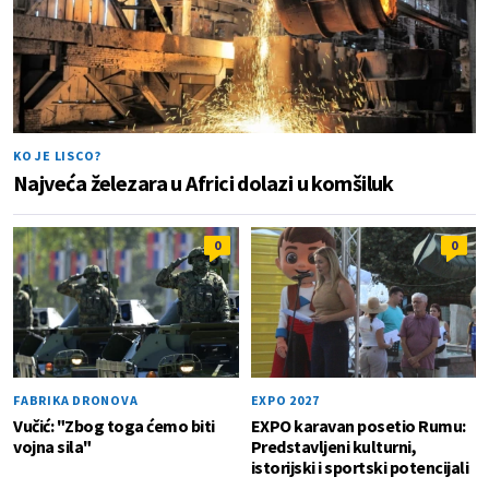
KO JE LISCO?
Najveća železara u Africi dolazi u komšiluk
0
0
FABRIKA DRONOVA
EXPO 2027
Vučić: "Zbog toga ćemo biti
EXPO karavan posetio Rumu:
vojna sila"
Predstavljeni kulturni,
istorijski i sportski potencijali