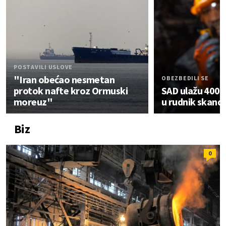
POSTAVILI USLOVE
"Iran obećao nesmetan
OBEZBEDILI SE
protok nafte kroz Ormuski
SAD ulažu 400 m
moreuz"
u rudnik skand
Biz
0