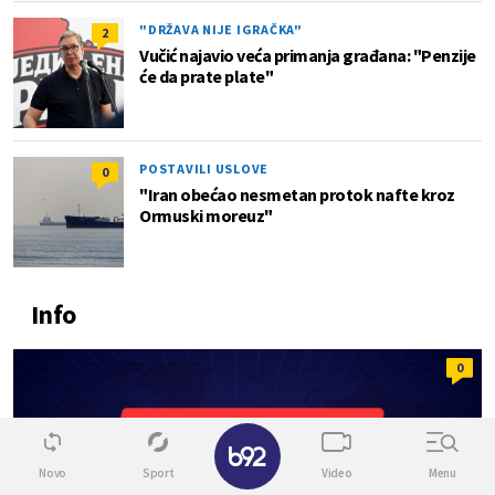
"DRŽAVA NIJE IGRAČKA"
2
Vučić najavio veća primanja građana: "Penzije
će da prate plate"
POSTAVILI USLOVE
0
"Iran obećao nesmetan protok nafte kroz
Ormuski moreuz"
Info
0
✕
Novo
Sport
Video
Menu