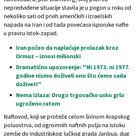
nepredviđene situacije stavila je u pogon u roku od
nekoliko sati od prvih američkih i izraelskih
napada na Iran i od tada povećava isporuke nafte
u pravcu istok-zapad.
Iran počeo da naplaćuje prolazak kroz
Ormuz – iznosi milionski
Dramatično upozorenje: "Ni 1973. ni 1977.
godine nismo doživeli ono što ćemo sada
doživeti"
Nema izlaza: Drugo trgovačko usko grlo
ugroženo ratom
Naftovod, koji se proteže celom širinom Arapskog
poluostrva, od ogromnih naftnih polja na istoku
zemlje do industrijskog lučkog grada Janbua, dug