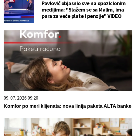
Pavlović objasnio sve na opozicionim
medijima: "Slažem se sa Malim, ima
para za veće plate i penzije" VIDEO
09. 07. 2026 09:20
Komfor po meri klijenata: nova linija paketa ALTA banke