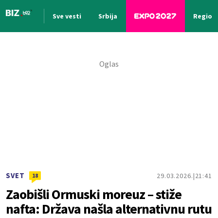
Sve vesti
Srbija
Region
Nova vest
SVET
29.03.2026.
21:41
18
Zaobišli Ormuski moreuz – stiže
nafta: Država našla alternativnu rutu