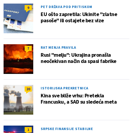
PET DRŽAVA POD PRITISKOM
9
EU ošto zapretila: Ukinite "zlatne
pasoše" ili ostajete bez vize
RAT MENJA PRAVILA
7
Rusi "melju": Ukrajina pronašla
neočekivan način da spasi fabrike
ISTORIJSKA PREKRETNICA
20
Kina sve bliže vrhu: Pretekla
Francusku, a SAD su sledeća meta
SRPSKE FINANSIJE STABILNE
1