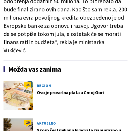
odobrenja dodatnih 50 miliona. To bi trebalo da
bude finalizirano ovih dana. Kao što sam rekla, 200
miliona evra povoljnog kredita obezbeđeno je od
Evropske banke za obnovu i razvoj. Ugovor treba
da se potpiše tokom jula, a ostatak će se morati
finansirati iz budžeta“, rekla je ministarka
Vukićević.
Možda vas zanima
15
REGION
Ovo je prosečna plata u Crnoj Gori
10
AKTUELNO
Skoro šest miliona kvadrata zjapi prazno u