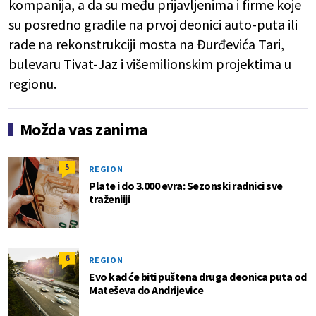
kompanija, a da su među prijavljenima i firme koje
su posredno gradile na prvoj deonici auto-puta ili
rade na rekonstrukciji mosta na Đurđevića Tari,
bulevaru Tivat-Jaz i višemilionskim projektima u
regionu.
Možda vas zanima
5
REGION
Plate i do 3.000 evra: Sezonski radnici sve
traženiiji
6
REGION
Evo kad će biti puštena druga deonica puta od
Mateševa do Andrijevice