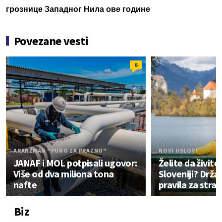
грознице Западног Нила ове године
Povezane vesti
6
ARANŽMAN "PUNO ZA PRAZNO"
NOVI USLOVI
JANAF i MOL potpisali ugovor:
Želite da živite 
Više od dva miliona tona
Sloveniji? Drž
nafte
pravila za stra
Biz