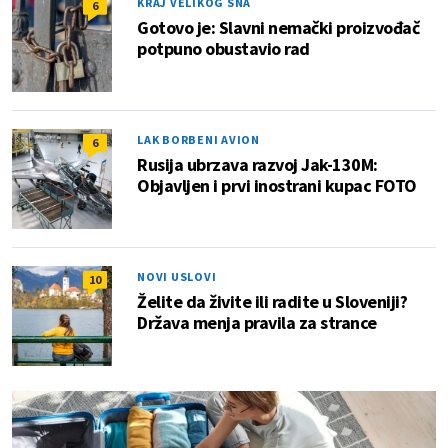
KRAJ VELIKOG SNA
6
Gotovo je: Slavni nemački proizvođač
potpuno obustavio rad
LAK BORBENI AVION
6
Rusija ubrzava razvoj Jak-130M:
Objavljen i prvi inostrani kupac FOTO
NOVI USLOVI
10
Želite da živite ili radite u Sloveniji?
Država menja pravila za strance