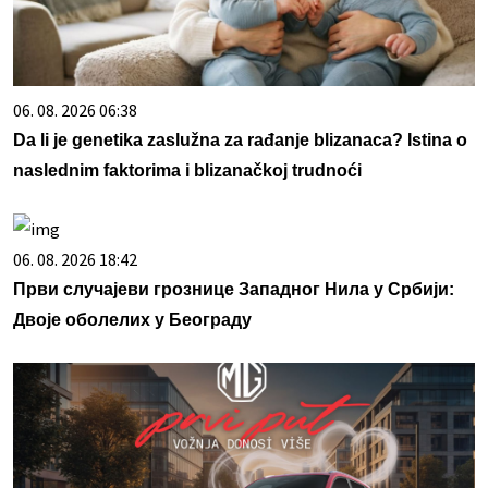
06. 08. 2026 06:38
Da li je genetika zaslužna za rađanje blizanaca? Istina o
naslednim faktorima i blizanačkoj trudnoći
06. 08. 2026 18:42
Први случајеви грознице Западног Нила у Србији:
Двоје оболелих у Београду