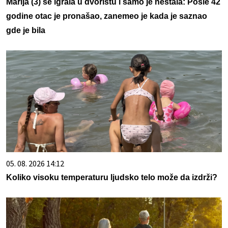
Marija (3) se igrala u dvorištu i samo je nestala: Posle 42
godine otac je pronašao, zanemeo je kada je saznao
gde je bila
05. 08. 2026 14:12
Koliko visoku temperaturu ljudsko telo može da izdrži?