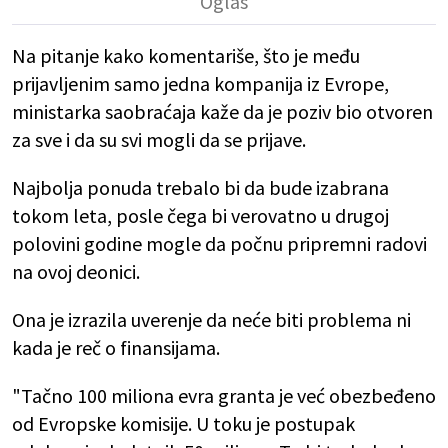
Na pitanje kako komentariše, što je među
prijavljenim samo jedna kompanija iz Evrope,
ministarka saobraćaja kaže da je poziv bio otvoren
za sve i da su svi mogli da se prijave.
Najbolja ponuda trebalo bi da bude izabrana
tokom leta, posle čega bi verovatno u drugoj
polovini godine mogle da počnu pripremni radovi
na ovoj deonici.
Ona je izrazila uverenje da neće biti problema ni
kada je reč o finansijama.
"Tačno 100 miliona evra granta je već obezbeđeno
od Evropske komisije. U toku je postupak