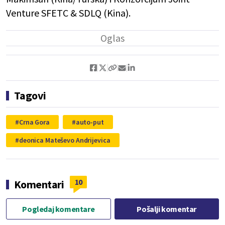
Venture SFETC & SDLQ (Kina).
Tagovi
Crna Gora
auto-put
deonica Mateševo Andrijevica
10
Komentari
Pogledaj komentare
Pošalji komentar