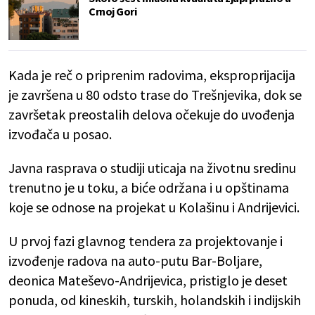
Crnoj Gori
Kada je reč o priprenim radovima, eksproprijacija
je završena u 80 odsto trase do Trešnjevika, dok se
završetak preostalih delova očekuje do uvođenja
izvođača u posao.
Javna rasprava o studiji uticaja na životnu sredinu
trenutno je u toku, a biće održana i u opštinama
koje se odnose na projekat u Kolašinu i Andrijevici.
U prvoj fazi glavnog tendera za projektovanje i
izvođenje radova na auto-putu Bar-Boljare,
deonica Mateševo-Andrijevica, pristiglo je deset
ponuda, od kineskih, turskih, holandskih i indijskih