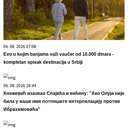
06. 08. 2026 07:08
Evo u kojim banjama važi vaučer od 10.000 dinara -
kompletan spisak destinacija u Srbiji
06. 08. 2026 18:44
Кнежевић изазвао Спајића и већину: "Ако Олуја није
била у ваше име потпишите интерпелацију против
Ибрахимовића"