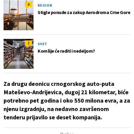
0
REGION
Stigle ponude za zakup Aerodroma Crne Gore
2
SVET
Komšije će raditi i nedeljom?
Za drugu deonicu crnogorskog auto-puta
Mateševo-Andrijevica, dugoj 21 kilometar, biće
potrebno pet godina i oko 550 milona evra, a za
njenu izgradnju, na nedavno završenom
tenderu prijavilo se deset kompanija.