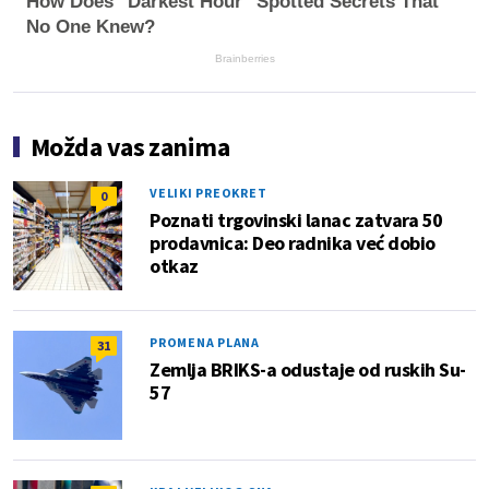
How Does "Darkest Hour" Spotted Secrets That
No One Knew?
Brainberries
Možda vas zanima
VELIKI PREOKRET
0
Poznati trgovinski lanac zatvara 50
prodavnica: Deo radnika već dobio
otkaz
PROMENA PLANA
31
Zemlja BRIKS-a odustaje od ruskih Su-
57