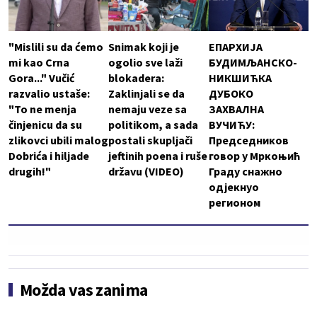
"Mislili su da ćemo
Snimak koji je
ЕПАРХИЈА
mi kao Crna
ogolio sve laži
БУДИМЉАНСКО-
Gora..." Vučić
blokadera:
НИКШИЋКА
razvalio ustaše:
Zaklinjali se da
ДУБОКО
"To ne menja
nemaju veze sa
ЗАХВАЛНА
činjenicu da su
politikom, a sada
ВУЧИЋУ:
zlikovci ubili malog
postali skupljači
Председников
Dobrića i hiljade
jeftinih poena i ruše
говор у Мркоњић
drugih!"
državu (VIDEO)
Граду снажно
одјекнуо
регионом
Možda vas zanima