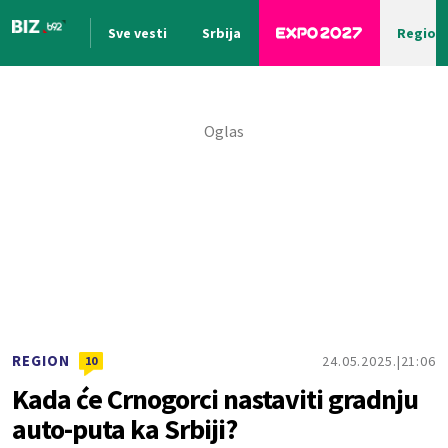
Sve vesti
Srbija
Region
Nova vest
REGION
24.05.2025.
21:06
10
Kada će Crnogorci nastaviti gradnju
auto-puta ka Srbiji?