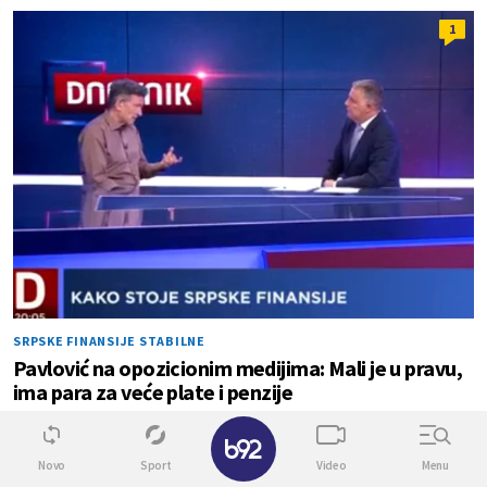
1
SRPSKE FINANSIJE STABILNE
Pavlović na opozicionim medijima: Mali je u pravu,
ima para za veće plate i penzije
✕
0
0
Novo
Sport
Video
Menu