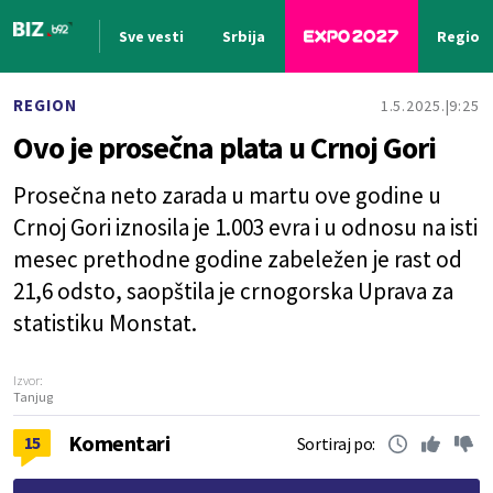
Sve vesti
Srbija
Region
Nova vest
REGION
1.5.2025.
9:25
Ovo je prosečna plata u Crnoj Gori
Prosečna neto zarada u martu ove godine u
Crnoj Gori iznosila je 1.003 evra i u odnosu na isti
mesec prethodne godine zabeležen je rast od
21,6 odsto, saopštila je crnogorska Uprava za
statistiku Monstat.
Izvor:
Tanjug
Komentari
15
Sortiraj po: