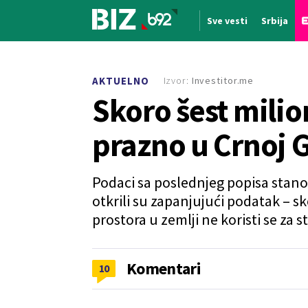
Sve vesti
Srbija
Nova vest
Izvor:
Investitor.me
AKTUELNO
Skoro šest milio
prazno u Crnoj G
Podaci sa poslednjeg popisa stano
otkrili su zapanjujući podatak – 
prostora u zemlji ne koristi se za 
Komentari
10